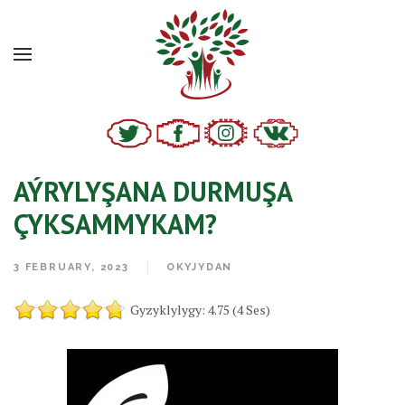
AÝRYLYŞANA DURMUŞA
ÇYKSAMMYKAM?
3 FEBRUARY, 2023
OKYJYDAN
Gyzyklylygy: 4.75 (4 Ses)