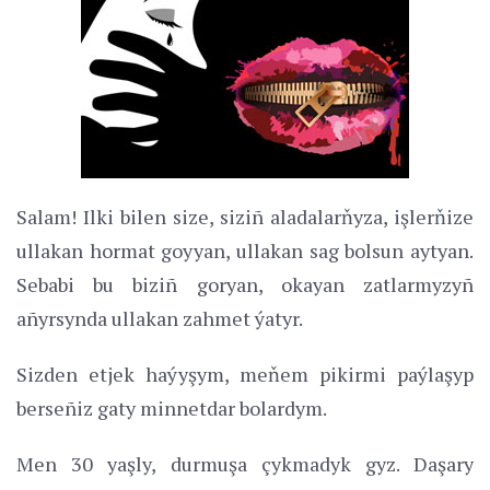
Salam! Ilki bilen size, siziñ aladalarňyza, işlerňize
ullakan hormat goyyan, ullakan sag bolsun aytyan.
Sebabi bu biziñ goryan, okayan zatlarmyzyñ
añyrsynda ullakan zahmet ýatyr.
Sizden etjek haýyşym, meňem pikirmi paýlaşyp
berseñiz gaty minnetdar bolardym.
Men 30 yaşly, durmuşa çykmadyk gyz. Daşary