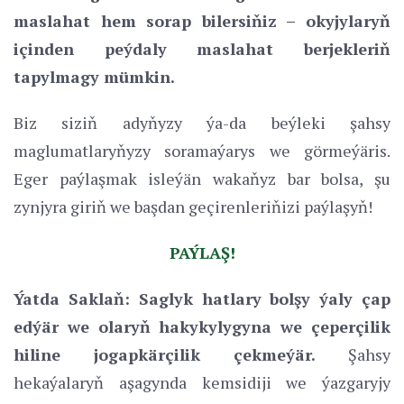
maslahat hem sorap bilersiňiz – okyjylaryň
içinden peýdaly maslahat berjekleriň
tapylmagy mümkin.
Biz siziň adyňyzy ýa-da beýleki şahsy
maglumatlaryňyzy soramaýarys we görmeýäris.
Eger paýlaşmak isleýän wakaňyz bar bolsa, şu
zynjyra giriň we başdan geçirenleriňizi paýlaşyň!
PAÝLAŞ!
Ýatda Saklaň: Saglyk hatlary bolşy ýaly çap
edýär we olaryň hakykylygyna we çeperçilik
hiline jogapkärçilik çekmeýär.
Şahsy
hekaýalaryň aşagynda kemsidiji we ýazgaryjy