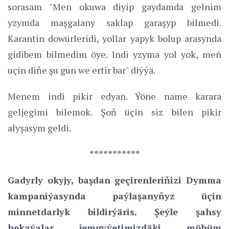
sorasam "Men okuwa diyip gaydamda gelnim
yzymda maşgalany saklap garaşyp bilmedi.
Karantin dowürleridi, yollar yapyk bolup arasynda
gidibem bilmedim öye. Indi yzyma yol yok, meñ
uçin diňe şu gun we ertir bar" diýýä.
Menem indi pikir edyan. Ýöne name karara
geljegimi bilemok. Şoň üçin siz bilen pikir
alyşasym geldi.
*
**********
Gadyrly okyjy, başdan geçirenleriňizi Dymma
kampaniýasynda paýlaşanyňyz üçin
minnetdarlyk bildirýäris. Şeýle şahsy
hekaýalar jemgyýetimizdäki möhüm