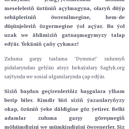
meseleleriň üstüniň açylmagyna, olaryň düýp
sebäpleriniň öwrenilmegine, hem-de
düşünjeleriň özgermegine ýol açýar. Bu ýol
uzak we ählimiziň gatnaşmagymyzy talap
edýär. Ýekäniň çaňy çykmaz!
Zuluma garşy taslama "Dymma!" zulumyň
pidalaryndan gelýän atsyz hekaýalary Saglyk.org
saýtynda we sosial ulgamlarynda çap edýär.
Siziň başdan geçirenleriňiz başgalara ylham
berip biler. Kimdir biri siziň ýazanlaryňyzy
okap, özüniň ýeke däldigine göz ýetirer. Belki
adamlar zuluma garşy göreşmegiň
möhümdigini we mümkindigini öwrenerler. Siz