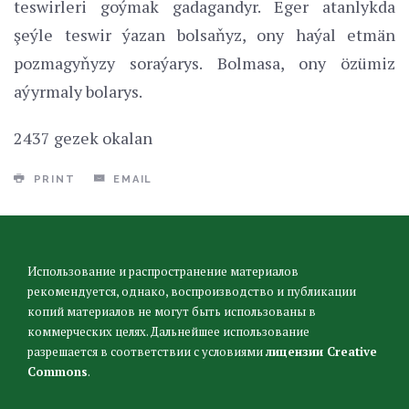
teswirleri goýmak gadagandyr. Eger atanlykda
şeýle teswir ýazan bolsaňyz, ony haýal etmän
pozmagyňyzy soraýarys. Bolmasa, ony özümiz
aýyrmaly bolarys.
2437 gezek okalan
PRINT
EMAIL
Использование и распространение материалов
рекомендуется, однако, воспроизводство и публикации
копий материалов не могут быть использованы в
коммерческих целях. Дальнейшее использование
разрешается в соответствии с условиями
лицензии Creative
Commons
.