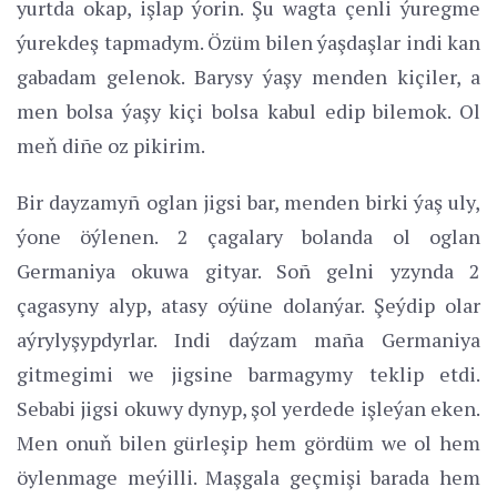
yurtda okap, işlap ýorin. Şu wagta çenli ýuregme
ýurekdeş tapmadym. Özüm bilen ýaşdaşlar indi kan
gabadam gelenok. Barysy ýaşy menden kiçiler, a
men bolsa ýaşy kiçi bolsa kabul edip bilemok. Ol
meň diñe oz pikirim.
Bir dayzamyñ oglan jigsi bar, menden birki ýaş uly,
ýone öýlenen. 2 çagalary bolanda ol oglan
Germaniya okuwa gityar. Soñ gelni yzynda 2
çagasyny alyp, atasy oýüne dolanýar. Şeýdip olar
aýrylyşypdyrlar. Indi daýzam maña Germaniya
gitmegimi we jigsine barmagymy teklip etdi.
Sebabi jigsi okuwy dynyp, şol yerdede işleýan eken.
Men onuň bilen gürleşip hem gördüm we ol hem
öylenmage meýilli. Maşgala geçmişi barada hem