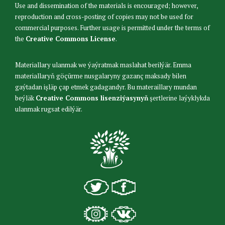
Use and dissemination of the materials is encouraged; however,
reproduction and cross-posting of copies may not be used for
commercial purposes. Further usage is permitted under the terms of
the
Creative Commons License
.
Materiallary ulanmak we ýaýratmak maslahat berilýär. Emma
materiallaryň göçürme nusgalaryny gazanç maksady bilen
gaýtadan işläp çap etmek gadagandyr. Bu materaillary mundan
beýläk
Creative Commons lisenziýasynyň
şertlerine laýyklykda
ulanmak rugsat edilýär.