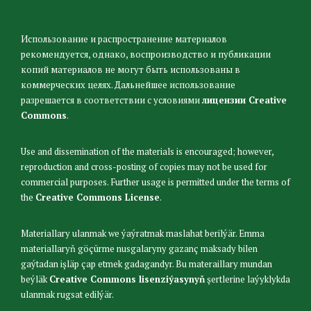
Использование и распространение материалов
рекомендуется, однако, воспроизводство и публикации
копий материалов не могут быть использованы в
коммерческих целях. Дальнейшее использование
разрешается в соответствии с условиями
лицензии Creative
Commons
.
Use and dissemination of the materials is encouraged; however,
reproduction and cross-posting of copies may not be used for
commercial purposes. Further usage is permitted under the terms of
the
Creative Commons License
.
Materiallary ulanmak we ýaýratmak maslahat berilýär. Emma
materiallaryň göçürme nusgalaryny gazanç maksady bilen
gaýtadan işläp çap etmek gadagandyr. Bu materaillary mundan
beýläk
Creative Commons lisenziýasynyň
şertlerine laýyklykda
ulanmak rugsat edilýär.