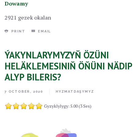
Dowamy
2921 gezek okalan
PRINT
EMAIL
ÝAKYNLARYMYZYŇ ÖZÜNI
HELÄKLEMESINIŇ ÖŇÜNI NÄDIP
ALYP BILERIS?
7 OCTOBER, 2020
HYZMATDAŞYMYZ
Gyzyklylygy: 5.00 (3 Ses)