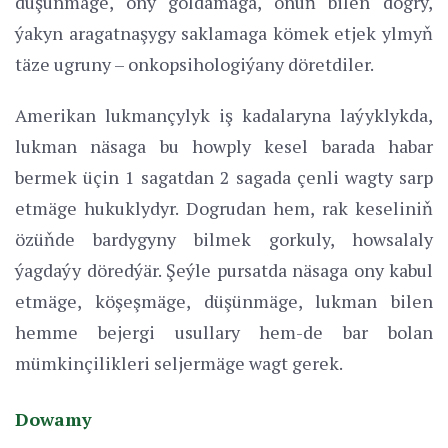
düşünmäge, ony goldamaga, onuň bilen dogry,
ýakyn aragatnaşygy saklamaga kömek etjek ylmyň
täze ugruny – onkopsihologiýany döretdiler.
Amerikan lukmançylyk iş kadalaryna laýyklykda,
lukman näsaga bu howply kesel barada habar
bermek üçin 1 sagatdan 2 sagada çenli wagty sarp
etmäge hukuklydyr. Dogrudan hem, rak keseliniň
özüňde bardygyny bilmek gorkuly, howsalaly
ýagdaýy döredýär. Şeýle pursatda näsaga ony kabul
etmäge, köşeşmäge, düşünmäge, lukman bilen
hemme bejergi usullary hem-de bar bolan
mümkinçilikleri seljermäge wagt gerek.
Dowamy