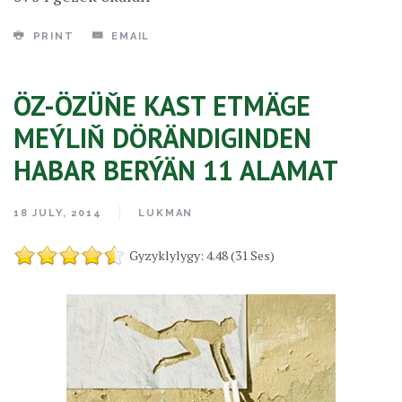
PRINT
EMAIL
ÖZ-ÖZÜŇE KAST ETMÄGE
MEÝLIŇ DÖRÄNDIGINDEN
HABAR BERÝÄN 11 ALAMAT
18 JULY, 2014
LUKMAN
Gyzyklylygy: 4.48 (31 Ses)