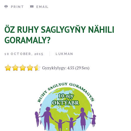
PRINT
EMAIL
ÖZ RUHY SAGLYGYŇY NÄHILI
GORAMALY?
10 OCTOBER, 2015
LUKMAN
Gyzyklylygy: 4.55 (29 Ses)