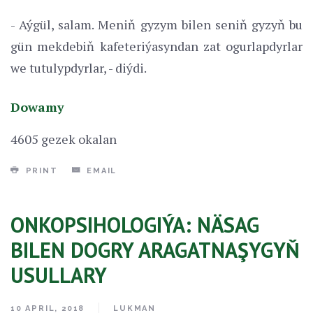
- Aýgül, salam. Meniň gyzym bilen seniň gyzyň bu
gün mekdebiň kafeteriýasyndan zat ogurlapdyrlar
we tutulypdyrlar, - diýdi.
Dowamy
4605 gezek okalan
PRINT
EMAIL
ONKOPSIHOLOGIÝA: NÄSAG
BILEN DOGRY ARAGATNAŞYGYŇ
USULLARY
10 APRIL, 2018
LUKMAN