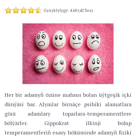
Gyzyklylygy: 4.60 (42 Ses)
Her bir adamyň özüne mahsus bolan üýtgeşik içki
dünýäsi bar. Alymlar birnäçe psihiki alamatlara
görä adamlary toparlara-temperamentlere
bölýärler. Gippokrat ilkinji bolup
temperamentleriň esasy höküminde adamyň fiziki