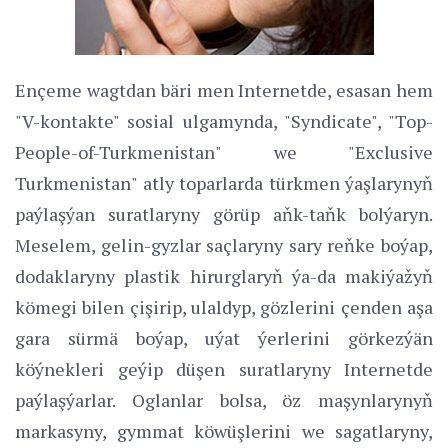
Ençeme wagtdan bäri men Internetde, esasan hem
"V-kontakte" sosial ulgamynda, "Syndicate", "Top-
People-of-Turkmenistan" we "Exclusive
Turkmenistan" atly toparlarda türkmen ýaşlarynyň
paýlaşýan suratlaryny görüp aňk-taňk bolýaryn.
Meselem, gelin-gyzlar saçlaryny sary reňke boýap,
dodaklaryny plastik hirurglaryň ýa-da makiýažyň
kömegi bilen çişirip, ulaldyp, gözlerini çenden aşa
gara sürmä boýap, uýat ýerlerini görkezýän
köýnekleri geýip düşen suratlaryny Internetde
paýlaşýarlar. Oglanlar bolsa, öz maşynlarynyň
markasyny, gymmat köwüşlerini we sagatlaryny,