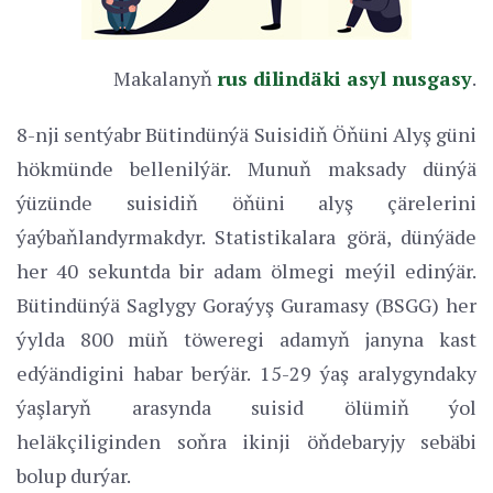
Makalanyň
rus dilindäki asyl nusgasy
.
8-nji sentýabr Bütindünýä Suisidiň Öňüni Alyş güni
hökmünde bellenilýär. Munuň maksady dünýä
ýüzünde suisidiň öňüni alyş çärelerini
ýaýbaňlandyrmakdyr. Statistikalara görä, dünýäde
her 40 sekuntda bir adam ölmegi meýil edinýär.
Bütindünýä Saglygy Goraýyş Guramasy (BSGG) her
ýylda 800 müň töweregi adamyň janyna kast
edýändigini habar berýär. 15-29 ýaş aralygyndaky
ýaşlaryň arasynda suisid ölümiň ýol
heläkçiliginden soňra ikinji öňdebaryjy sebäbi
bolup durýar.