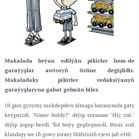
Makalada beýan edilýän pikirler hem-de
garaýyşlar awtoryň özüne degişlidir.
Makaladaky pikirler redaksiýanyň
garaýyşlaryna gabat gelmän biler.
Ol gün gyzymy mekdepden almaga baranymda gaty
keýpsizdi. "Näme boldy?" diýip sorasam "Hiç zat."
diýip jogap berdi. Ýol boýy gepleşmedi. Biraz soň
klasdaşy we iň gowy jorasy Mähriniň ejesi jaň etdi: