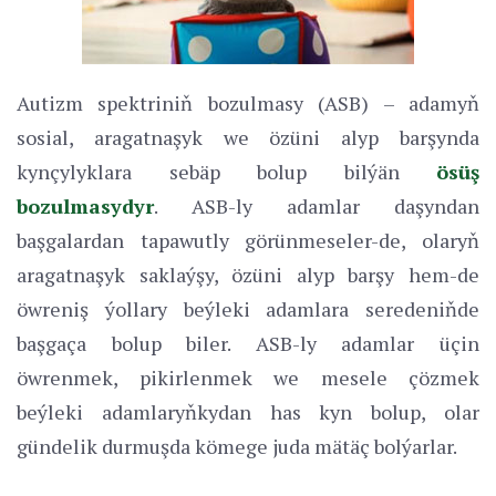
Autizm spektriniň bozulmasy (ASB) – adamyň
sosial, aragatnaşyk we özüni alyp barşynda
kynçylyklara sebäp bolup bilýän
ösüş
bozulmasydyr
. ASB-ly adamlar daşyndan
başgalardan tapawutly görünmeseler-de, olaryň
aragatnaşyk saklaýşy, özüni alyp barşy hem-de
öwreniş ýollary beýleki adamlara seredeniňde
başgaça bolup biler. ASB-ly adamlar üçin
öwrenmek, pikirlenmek we mesele çözmek
beýleki adamlaryňkydan has kyn bolup, olar
gündelik durmuşda kömege juda mätäç bolýarlar.