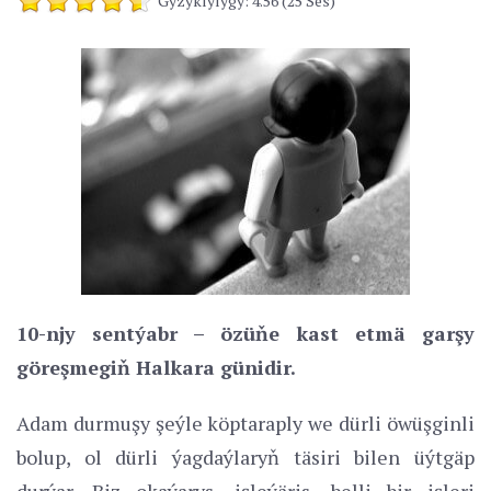
Gyzyklylygy: 4.56 (25 Ses)
10-njy sentýabr – özüňe kast etmä garşy
göreşmegiň Halkara günidir.
Adam durmuşy şeýle köptaraply we dürli öwüşginli
bolup, ol dürli ýagdaýlaryň täsiri bilen üýtgäp
durýar. Biz okaýarys, işleýäris, belli bir işleri