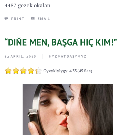
4487 gezek okalan
PRINT
EMAIL
“DIŇE MEN, BAŞGA HIÇ KIM!”
12 APRIL, 2016
HYZMATDAŞYMYZ
Gyzyklylygy: 4.33 (45 Ses)