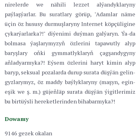
nirelerde we nähili lezzet alýandyklaryny
paýlaşýarlar. Bu suratlary görüp, "Adamlar näme
üçin öz hususy durmuşlaryny Internet köpçüligine
çykarýarlarka?!" diýenimi duýman galýaryn. Ýa-da
bolmasa ýaşlarymyzyň özlerini tapawutly alyp
baryşlary oňki gymmatlyklaryň çagşandygyny
aňladyarmyka?! Eýsem özlerini haryt kimin alyp
baryp, seksual pozalarda durup surata düşýän gelin-
gyzlarymyz, öz maddy baýlyklaryny (maşyn, egin-
eşik we ş. m.) güjeňläp surata düşýän ýigitlerimiz
bu birtüýsli hereketlerinden bihabarmyka?!
Dowamy
9146 gezek okalan