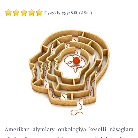
Gyzyklylygy: 5.00 (2 Ses)
Amerikan alymlary onkologiýa keselli näsaglara