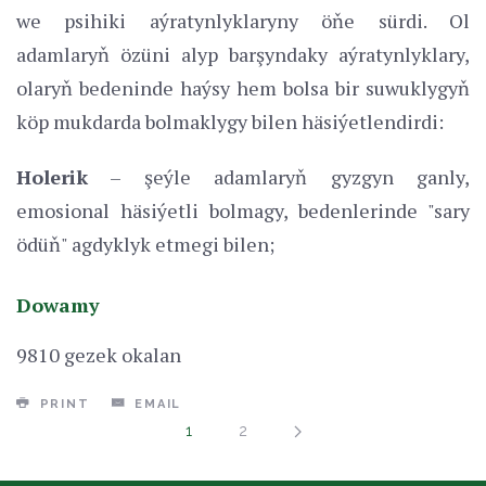
we psihiki aýratynlyklaryny öňe sürdi. Ol
adamlaryň özüni alyp barşyndaky aýratynlyklary,
olaryň bedeninde haýsy hem bolsa bir suwuklygyň
köp mukdarda bolmaklygy bilen häsiýetlendirdi:
Holerik
– şeýle adamlaryň gyzgyn ganly,
emosional häsiýetli bolmagy, bedenlerinde "sary
ödüň" agdyklyk etmegi bilen;
Dowamy
9810 gezek okalan
PRINT
EMAIL
1
2