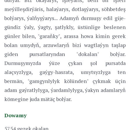
meýilleşdirýäris, halaýarys, dotlaşýarys, söhbetdeş
bolýarys, ýalňyşýarys... Adamyň durmuşy edil gije-
gündiz ýaly, ýagty, şatlykly, üstünlige beslenen
günler bilen, "garaňky", arassa howa kimin gerek
bolan umydyň, arzuwlaryň bizi wagtlaýyn taşlap
giden pursatlaryndan "dokalan" bolýar.
Durmuşymyzda ýüze çykan şol pursatda
alaçsyzlyga, gaýgy-hasrata, umytsyzlyga ten
bermän, "gamgynlylyk kölünden" çykmak üçin
adam gaýratlylyga, ýardamlylyga, ýakyn adamlaryň
kömegine juda mätäç bolýar.
Dowamy
5754 gezek okalan