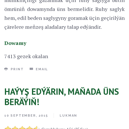
ömrüniň dowamynda üns bermelidir. Ruhy saglyk
hem, edil beden saglygyny goramak üçin geçirilýän
çärelere meňzeş aladalary talap edýändir.
Dowamy
7413 gezek okalan
PRINT
EMAIL
HAÝYŞ EDÝÄRIN, MAŇADA ÜNS
BERÄÝIŇ!
10 SEPTEMBER, 2015
LUKMAN