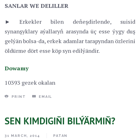
SANLAR WE DELILLER
► Erkekler bilen deňeşdirlende, suisid
synanşyklary aýallaryň arasynda üç esse ýygy duş
gelýän bolsa-da, erkek adamlar tarapyndan özlerini
öldürme dört esse köp syn edilýändir.
Dowamy
10393 gezek okalan
PRINT
EMAIL
SEN KIMDIGIŇI BILÝÄRMIŇ?
31 MARCH, 2014
PATAN