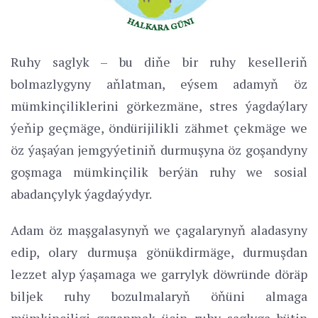
Ruhy saglyk – bu diňe bir ruhy keselleriň
bolmazlygyny aňlatman, eýsem adamyň öz
mümkinçiliklerini görkezmäne, stres ýagdaýlary
ýeňip geçmäge, öndürijilikli zähmet çekmäge we
öz ýaşaýan jemgyýetiniň durmuşyna öz goşandyny
goşmaga mümkinçilik berýän ruhy we sosial
abadançylyk ýagdaýydyr.
Adam öz maşgalasynyň we çagalarynyň aladasyny
edip, olary durmuşa gönükdirmäge, durmuşdan
lezzet alyp ýaşamaga we garrylyk döwründe döräp
biljek ruhy bozulmalaryň öňüni almaga
mümkinçiligi gazanmak üçin ruhy saglyga bütin