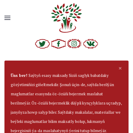
×
Üns ber!
Saýtyň esasy maksady Siziň saglyk babatdaky
gözýetimiňizi giňeltmekdir. Şonuň üçin-de, saýtda berilýän
maglumatlar esasynda öz-özüňi bejermek maslahat
berilmeýär. Öz-özüňi bejermeklik düýpli kynçylyklara uçradyp,
janyňyza howp salyp biler. Saýtdaky makalalar, materiallar we
beýleki maglumatlar bilim maksatly bolup, lukmanyň
bejergisiniň ýa-da maslahatynyň ýerini tutup bilmeýär.