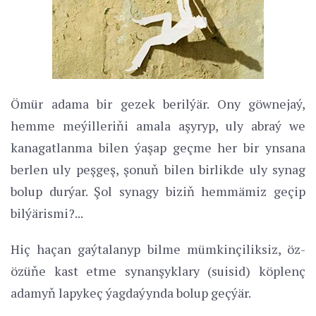
Ömür adama bir gezek berilýär. Ony göwnejaý,
hemme meýilleriňi amala aşyryp, uly abraý we
kanagatlanma bilen ýaşap geçme her bir ynsana
berlen uly peşgeş, şonuň bilen birlikde uly synag
bolup durýar. Şol synagy biziň hemmämiz geçip
bilýärismi?...
Hiç haçan gaýtalanyp bilme mümkinçiliksiz, öz-
özüňe kast etme synanşyklary (suisid) köplenç
adamyň lapykeç ýagdaýynda bolup geçýär.