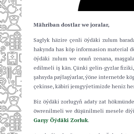
Mähriban dostlar we joralar,
Saglyk häzire çenli öýdäki zulum barada
hakynda has köp informasion material d
öýdäki zulum we onuň zenana, maşgala
edilmeli iş kän. Çünki gelin-gyzlar fizik
şahsyda paýlaşýarlar, ýöne internetde kö
çekinse, käbiri jemgyýetimizde heniz he
Biz öýdäki zorlugyň adaty zat hökmünde 
öwrenilmeli we düşünilmeli mesele diýi
Garşy Öýdäki Zorluk
.