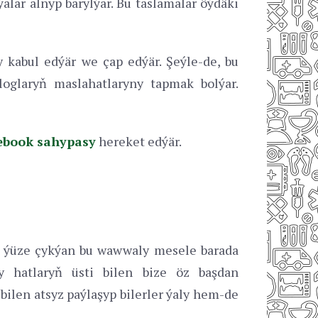
lar alnyp barylýar. Bu taslamalar öýdäki
 kabul edýär we çap edýär. Şeýle-de, bu
ologlaryň maslahatlaryny tapmak bolýar.
ebook sahypasy
hereket edýär.
da ýüze çykýan bu wawwaly mesele barada
sy hatlaryň üsti bilen bize öz başdan
bilen atsyz paýlaşyp bilerler ýaly hem-de