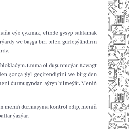
 maňa eýe çykmak, elinde gysyp saklamak
ýardy we başga biri bilen gürleşýändirin
rdy.
 blokladym. Emma ol düşünmeýär. Käwagt
len şonça ýyl geçirendigini we birgiden
 meni durmuşyndan aýryp bilmeýär. Meniň
 hem meniň durmuşyma kontrol edip, meniň
tlar ýazýar.