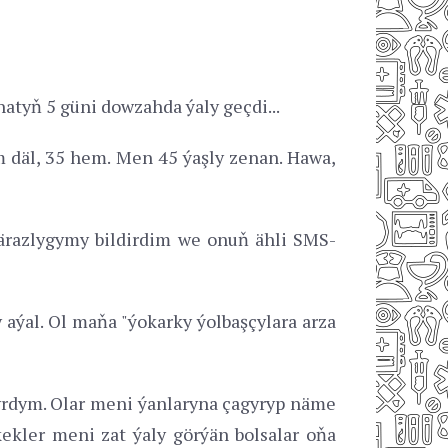
atyň 5 güni dowzahda ýaly geçdi...
 däl, 35 hem. Men 45 ýaşly zenan. Hawa,
närazlygymy bildirdim we onuň ähli SMS-
aýal. Ol maňa "ýokarky ýolbaşçylara arza
yrdym. Olar meni ýanlaryna çagyryp näme
ekler meni zat ýaly görýän bolsalar oňa