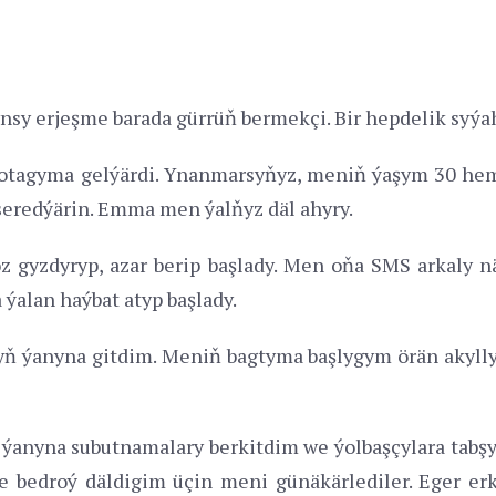
sy erjeşme barada gürrüň bermekçi. Bir hepdelik syýah
z otagyma gelýärdi. Ynanmarsyňyz, meniň ýaşym 30 hem
seredýärin. Emma men ýalňyz däl ahyry.
 gyzdyryp, azar berip başlady. Men oňa SMS arkaly 
 ýalan haýbat atyp başlady.
ň ýanyna gitdim. Meniň bagtyma başlygym örän akylly 
 ýanyna subutnamalary berkitdim we ýolbaşçylara tabş
e bedroý däldigim üçin meni günäkärlediler. Eger erk