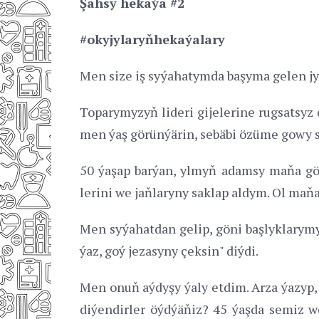
Şahsy hekaýa #2
#okyjylaryňhekaýalary
Men size iş syýahatymda başyma gelen jyn
Toparymyzyň lideri gijelerine rugsatsy
men ýaş görünýärin, sebäbi özüme gowy 
50 ýaşap barýan, ylmyň adamsy maňa göz
lerini we jaňlaryny saklap aldym. Ol maňa
Men syýahatdan gelip, göni başlyklarymy
ýaz, goý jezasyny çeksin" diýdi.
Men onuň aýdyşy ýaly etdim. Arza ýazyp,
diýendirler öýdýäňiz? 45 ýaşda semiz w