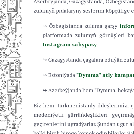
Azerbeýjanda, Gazagystanda, Özbegistand
zulumyň pidalaryny seslerini köpçülige eş
↪ Özbegistanda zuluma garşy
info
platformada zulumyň görnüşleri bara
Instagram sahypasy
.
↪ Gazagystanda çagalara edilýän zulu
↪ Estoniýada
"Dymma" atly kampa
↪ Azerbeýjanda hem "Dymma, hekaýaň
Biz hem, türkmenistanly ildeşlerimizi 
medeniýetli gürrüňdeşlikleri geçirmä
geçirenlerini ugradýarlar. Şundan ugur a
belki birek-birege kömek edip bilerler ý