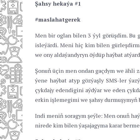
Şahsy hekaýa #1
#maslahatgerek
Men bir oglan bilen 3 ýyl görüşdim. Bu
isleýärdi. Meni hiç kim bilen gürleşdir
we ony aldaýandyryn öýdüp haýbat atýardy
Şonuň üçin men ondan gaçdym we ähli z
ýene haýbat atyp gözýaşly SMS-ler ýazý
çykdajy edendigini aýdýar we eden çykd
erkin işlemegimi we şahsy durmuşymyň 
Indi meniň soragym şeýle: Men onuň haýb
nirede kim bilen ýaşajagyma karar berme