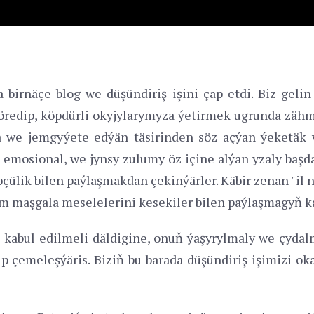
 birnäçe blog we düşündiriş işini çap etdi. Biz geli
öredip, köpdürli okyjylarymyza ýetirmek ugrunda zähm
 we jemgyýete edýän täsirinden söz açýan ýeketäk
i, emosional, we jynsy zulumy öz içine alýan yzaly baş
pçülik bilen paýlaşmakdan çekinýärler. Käbir zenan "il
m maşgala meselelerini kesekiler bilen paýlaşmagyň ka
kabul edilmeli däldigine, onuň ýaşyrylmaly we çydalm
p çemeleşýäris. Biziň bu barada düşündiriş işimizi o