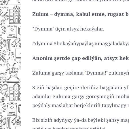
Zulum – dymma, kabul etme, rugsat 
"Dymma" üçin atsyz hekaýalar.
#dymma #hekaýaňypaýlaş #maşgaladaky
Anonim şertde çap edilýän, atsyz hek
Zuluma garşy taslama "Dymma!" zulumyň p
Siziň başdan geçirenleriňiz başgalara yl
adamlar zuluma garşy göreşmegiň möhüm
peýdaly maslahat berjekleriň tapylmagy
Biz siziň adyňyzy ýa-da beýleki şahsy ma
giriň we başdan geçirenleriňizi