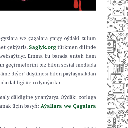
n-gyzlara we çagalara garşy öýdäki zulum
et çekýäris.
Saglyk.org
türkmen dilinde
 websaýtdyr. Emma bu barada entek hem
dan geçirmelerini biz bilen sosial mediada
 näme diýer" düşünjesi bilen paýlaşmakdan
da däldigi üçin dymýarlar.
aly däldigine ynanýarys. Öýdäki zorluga
kamak üçin basyň:
Aýallara we Çagalara