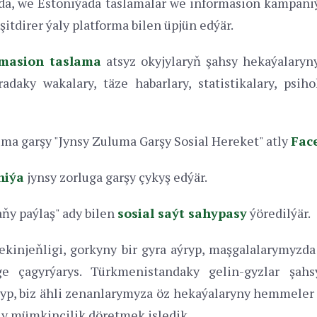
a, we Estoniýada taslamalar we informasion kampaniýa
itdirer ýaly platforma bilen üpjün edýär.
rmasion taslama
atsyz okyjylaryň şahsy hekaýalaryny
daky wakalary, täze habarlary, statistikalary, psih
ma garşy "Jynsy Zuluma Garşy Sosial Hereket" atly
Fac
niýa
jynsy zorluga garşy çykyş edýär.
y paýlaş" ady bilen
sosial saýt sahypasy
ýöredilýär.
çekinjeňligi, gorkyny bir gyra aýryp, maşgalalarymyz
ge çagyrýarys. Türkmenistandaky gelin-gyzlar şah
lyp, biz ähli zenanlarymyza öz hekaýalaryny hemmeler 
aly mümkinçilik döretmek isledik.