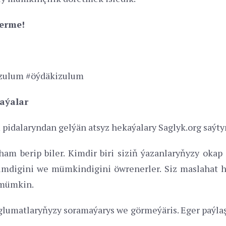
berme!
zulum #öýdäkizulum
aýalar
idalaryndan gelýän atsyz hekaýalary Saglyk.org saýtyn
ham berip biler. Kimdir biri siziň ýazanlaryňyzy okap
digini we mümkindigini öwrenerler. Siz maslahat hem
 mümkin.
glumatlaryňyzy soramaýarys we görmeýäris. Eger paýlaş