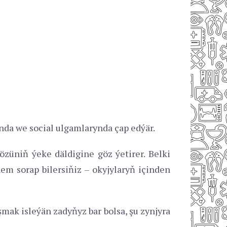
da we soсial ulgamlarynda çap edýär.
 özüniň ýeke däldigine göz ýetirer. Belki
 sorap bilersiňiz – okyjylaryň içinden
mak isleýän zadyňyz bar bolsa, şu zynjyra