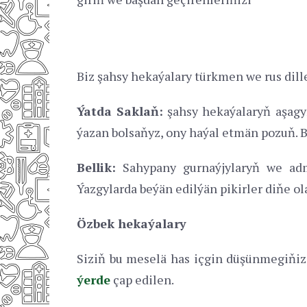
Biz şahsy hekaýalary türkmen we rus dill
Ýatda Saklaň:
şahsy hekaýalaryň aşagyn
ýazan bolsaňyz, ony haýal etmän pozuň. 
Bellik:
Sahypany gurnaýjylaryň we admin
Ýazgylarda beýän edilýän pikirler diňe ol
Özbek hekaýalary
Siziň bu meselä has içgin düşünmegiňiz 
ýerde
çap edilen.