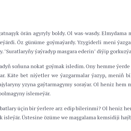
 gatnaşyk örän agyryly boldy. Ol was-wasdy. Elmydama
meýärdi. Öz günüme goýmaýardy. Yzygiderli meni ýazgar
. "Suratlaryňy ýaýradyp masgara ederin" diýip gorkuzýa
adyň soňuna nokat goýmak isledim. Ony hemme ýerde
ar. Käte bet niýetler we ýazgarmalar ýazyp, meniň bi
ajylaryny yzyna gaýtarmagymy soraýar. Ol heniz hem
bolmagyny islemeýär.
atlary üçin bir ýerlere arz edip bilerinmi? Ol heniz
k isleýär. Üstesine özüme we maşgalama kemsidiji haýba