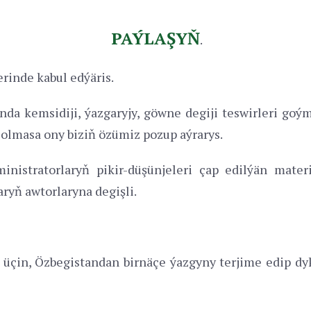
PAÝLAŞYŇ
.
erinde kabul edýäris.
da kemsidiji, ýazgaryjy, göwne degiji teswirleri goý
Bolmasa ony biziň özümiz pozup aýrarys.
istratorlaryň pikir-düşünjeleri çap edilýän materia
aryň awtorlaryna degişli.
üçin, Özbegistandan birnäçe ýazgyny terjime edip dyk