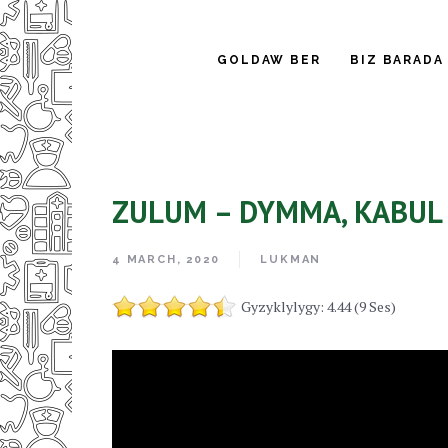
GOLDAW BER
BIZ BARADA
ZULUM – DYMMA, KABUL 
4 MARCH, 2020
LUKMAN
Gyzyklylygy: 4.44 (9 Ses)