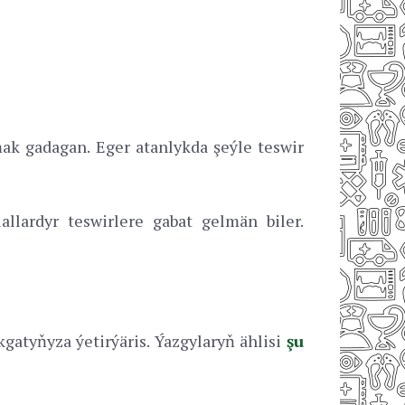
mak gadagan. Eger atanlykda şeýle teswir
llardyr teswirlere gabat gelmän biler.
gatyňyza ýetirýäris. Ýazgylaryň ählisi
şu