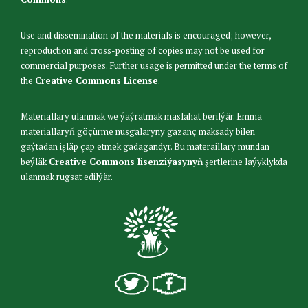
Use and dissemination of the materials is encouraged; however,
reproduction and cross-posting of copies may not be used for
commercial purposes. Further usage is permitted under the terms of
the
Creative Commons License
.
Materiallary ulanmak we ýaýratmak maslahat berilýär. Emma
materiallaryň göçürme nusgalaryny gazanç maksady bilen
gaýtadan işläp çap etmek gadagandyr. Bu materaillary mundan
beýläk
Creative Commons lisenziýasynyň
şertlerine laýyklykda
ulanmak rugsat edilýär.