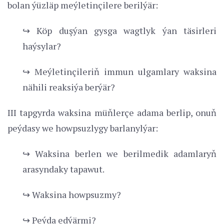
bolan ýüzläp meýletinçilere berilýär:
↪ Köp duşýan gysga wagtlyk ýan täsirleri
haýsylar?
↪ Meýletinçileriň immun ulgamlary waksina
nähili reaksiýa berýär?
III tapgyrda waksina müňlerçe adama berlip, onuň
peýdasy we howpsuzlygy barlanylýar:
↪ Waksina berlen we berilmedik adamlaryň
arasyndaky tapawut.
↪ Waksina howpsuzmy?
↪ Peýda edýärmi?