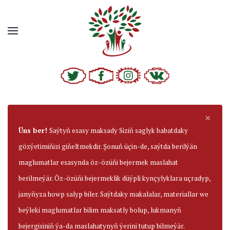
×
Üns ber!
Saýtyň esasy maksady Siziň saglyk babatdaky
gözýetimiňizi giňeltmekdir. Şonuň üçin-de, saýtda berilýän
maglumatlar esasynda öz-özüňi bejermek maslahat
berilmeýär. Öz-özüňi bejermeklik düýpli kynçylyklara uçradyp,
janyňyza howp salyp biler. Saýtdaky makalalar, materiallar we
beýleki maglumatlar bilim maksatly bolup, lukmanyň
bejergisiniň ýa-da maslahatynyň ýerini tutup bilmeýär.