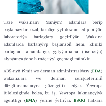
Täze waksinany (sanjym) adamlara berip
başlamazdan ozal, birnäçe ýyl dowam edip bilýän
laboratoriýa barlaglary geçirilýär. Waksina
adamlarda barlanylyp başlansoň hem, kliniki
barlaglar tamamlanyp, ygtyýarnama (lisenziýa)
alynýança ýene birnäçe ýyl geçmegi mümkin.
ABŞ-nyň Iýmit we derman administrasiýasy (
FDA
)
waksinalara we derman serişdeleriniň
düzgünnamalaryna gözegçilik edýär. Ýewropa
Bileleşiginde bolsa, bu işi Ýewropa lukmançylyk
agentligi (
EMA
) ýerine ýetirýär.
BSGG
halkara