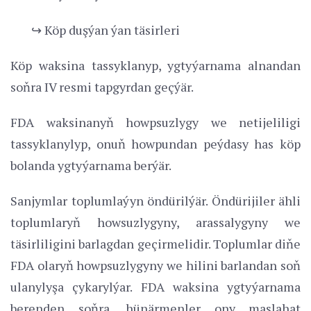
↪ Köp duşýan ýan täsirleri
Köp waksina tassyklanyp, ygtyýarnama alnandan
soňra IV resmi tapgyrdan geçýär.
FDA waksinanyň howpsuzlygy we netijeliligi
tassyklanylyp, onuň howpundan peýdasy has köp
bolanda ygtyýarnama berýär.
Sanjymlar toplumlaýyn öndürilýär. Öndürijiler ähli
toplumlaryň howsuzlygyny, arassalygyny we
täsirliligini barlagdan geçirmelidir. Toplumlar diňe
FDA olaryň howpsuzlygyny we hilini barlandan soň
ulanylyşa çykarylýar. FDA waksina ygtyýarnama
berenden soňra, hünärmenler ony maslahat