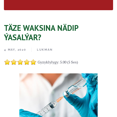
TÄZE WAKSINA NÄDIP
ÝASALÝAR?
4 MAY, 2020
LUKMAN
Gyzyklylygy: 5.00 (5 Ses)