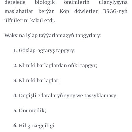
derejede biologik önümleriň ulanylyşyna
maslahatlar berýär. Köp döwletler BSGG-nyň
ülňülerini kabul etdi.
Waksina işläp taýýarlamagyň tapgyrlary:
1.
Gözläp-agtaryş tapgyry;
2.
Kliniki barlaglardan öňki tapgyr;
3.
Kliniki barlaglar;
4.
Degişli edaralaryň syny we tassyklamasy;
5.
Önümçilik;
6.
Hil gözegçiligi.