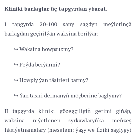
Kliniki barlaglar üç tapgyrdan ybarat.
I tapgyrda 20-100 sany sagdyn meýletinçä
barlagdan geçirilýän waksina berilýär:
↪ Waksina howpsuzmy?
↪ Peýda berýärmi?
↪ Howply ýan täsirleri barmy?
↪ Ýan täsiri dermanyň möçberine baglymy?
II tapgyrda kliniki gözegçiligiň gerimi giňäp,
waksina niýetlenen syrkawlaryňka meňzeş
häsiýetnamalary (meselem: ýaşy we fiziki saglygy)