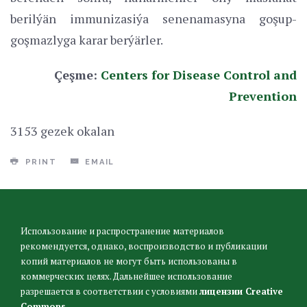
berilýän immunizasiýa senenamasyna goşup-
goşmazlyga karar berýärler.
Çeşme:
Сenters for Disease Control and
Prevention
3153 gezek okalan
PRINT
EMAIL
Использование и распространение материалов
рекомендуется, однако, воспроизводство и публикации
копий материалов не могут быть использованы в
коммерческих целях. Дальнейшее использование
разрешается в соответствии с условиями
лицензии Creative
Commons
.