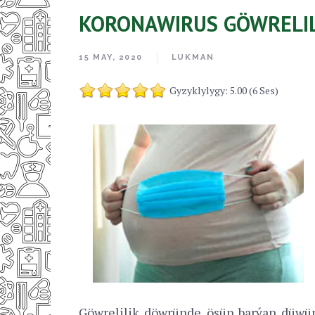
KORONAWIRUS GÖWRELIL
15 MAY, 2020
LUKMAN
Gyzyklylygy: 5.00 (6 Ses)
Göwrelilik döwründe ösüp barýan düwün