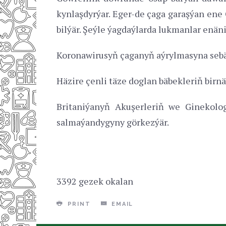
kynlaşdyrýar. Eger-de çaga garaşýan ene
bilýär. Şeýle ýagdaýlarda lukmanlar enän
Koronawirusyň çaganyň aýrylmasyna sebäp
Häzire çenli täze doglan bäbekleriň birn
Britaniýanyň Akuşerleriň we Ginekolog
salmaýandygyny görkezýär.
3392 gezek okalan
PRINT
EMAIL