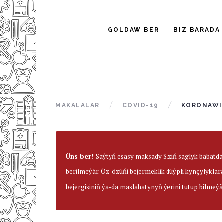
GOLDAW BER
BIZ BARADA
MAKALALAR
COVID-19
KORONAWI
Üns ber!
Saýtyň esasy maksady Siziň saglyk babatd
berilmeýär. Öz-özüňi bejermeklik düýpli kynçylyklar
bejergisiniň ýa-da maslahatynyň ýerini tutup bilmeýä