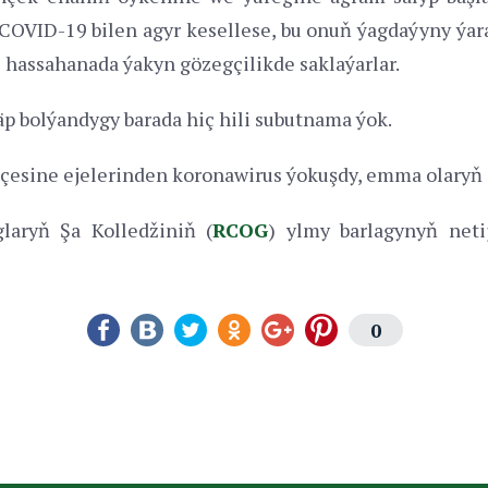
 COVID-19 bilen agyr kesellese, bu onuň ýagdaýyny ýa
i hassahanada ýakyn gözegçilikde saklaýarlar.
 bolýandygy barada hiç hili subutnama ýok.
äçesine ejelerinden koronawirus ýokuşdy, emma olaryň 
laryň Şa Kolledžiniň (
RCOG
) ylmy barlagynyň net
0