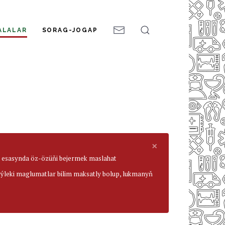
ALALAR
SORAG-JOGAP
×
ar esasynda öz-özüňi bejermek maslahat
beýleki maglumatlar bilim maksatly bolup, lukmanyň