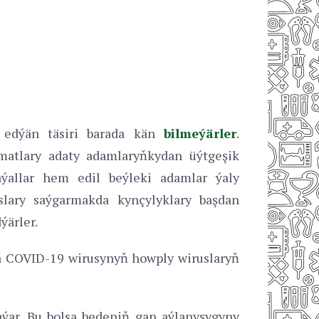
 edýän täsiri barada kän
bilmeýärler
.
amatlary adaty adamlaryňkydan üýtgeşik
ýallar hem edil beýleki adamlar ýaly
lary saýgarmakda kynçylyklary başdan
ýärler.
ma COVID-19 wirusynyň howply wiruslaryň
ýar. Bu bolsa bedeniň gan aýlanyşygyny