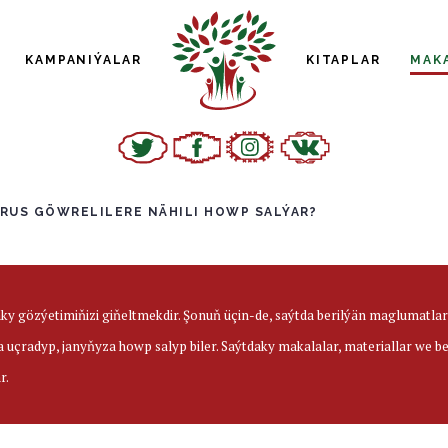
KAMPANIÝALAR
KITAPLAR
MAK
RUS GÖWRELILERE NÄHILI HOWP SALÝAR?
aky gözýetimiňizi giňeltmekdir. Şonuň üçin-de, saýtda berilýän maglumatl
a uçradyp, janyňyza howp salyp biler. Saýtdaky makalalar, materiallar we 
r.