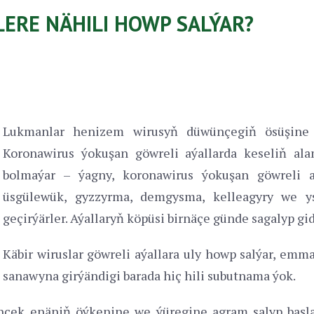
ERE NÄHILI HOWP SALÝAR?
Lukmanlar henizem wirusyň düwünçegiň ösüşine
Koronawirus ýokuşan göwreli aýallarda keseliň al
bolmaýar – ýagny, koronawirus ýokuşan göwreli a
üsgülewük, gyzzyrma, demgysma, kelleagyry we ys
geçirýärler. Aýallaryň köpüsi birnäçe günde sagalyp gid
Käbir wiruslar göwreli aýallara uly howp salýar, em
sanawyna girýändigi barada hiç hili subutnama ýok.
çek enäniň öýkenine we ýüregine agram salyp başla