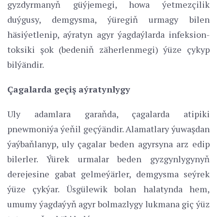
gyzdyrmanyň güýjemegi, howa ýetmezçilik
duýgusy, demgysma, ýüregiň urmagy bilen
häsiýetlenip, aýratyn agyr ýagdaýlarda infeksion-
toksiki şok (bedeniň zäherlenmegi) ýüze çykyp
bilýändir.
Çagalarda geçiş aýratynlygy
Uly adamlara garaňda, çagalarda atipiki
pnewmoniýa ýeňil geçýändir. Alamatlary ýuwaşdan
ýaýbaňlanyp, uly çagalar beden agyrsyna arz edip
bilerler. Ýürek urmalar beden gyzgynlygynyň
derejesine gabat gelmeýärler, demgysma seýrek
ýüze çykýar. Üsgülewik bolan halatynda hem,
umumy ýagdaýyň agyr bolmazlygy lukmana giç ýüz