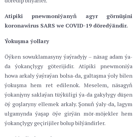
döredip bilýärler.
Atipiki pnewmoniýanyň agyr görnüşini
koronawirus SARS we COVID-19 döredýändir.
Ýokuşma ýollary
Öýken sowuklamasyny ýaýradyjy – näsag adam ýa-
da ýokançlygy göterijidir. Atipiki pnewmoniýa
howa arkaly ýaýraýan bolsa-da, galtaşma ýoly bilen
ýokuşma hem ret edilenok. Meselem, näsagyň
ýokanjyny saklaýan tüýküligi ýa-da gakylygy düşen
öý goşlaryny ellemek arkaly. Şonuň ýaly-da, lagym
ulgamynda ýaşap öýe girýän mör-möjekler hem
ýokançlygy geçirijiler bolup bilýändirler.