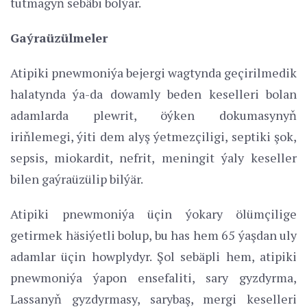
tutmagyň sebäbi bolýar.
Gaýraüzülmeler
Atipiki pnewmoniýa bejergi wagtynda geçirilmedik
halatynda ýa-da dowamly beden keselleri bolan
adamlarda plewrit, öýken dokumasynyň
iriňlemegi, ýiti dem alyş ýetmezçiligi, septiki şok,
sepsis, miokardit, nefrit, meningit ýaly keseller
bilen gaýraüzülip bilýär.
Atipiki pnewmoniýa üçin ýokary ölümçilige
getirmek häsiýetli bolup, bu has hem 65 ýaşdan uly
adamlar üçin howplydyr. Şol sebäpli hem, atipiki
pnewmoniýa ýapon ensefaliti, sary gyzdyrma,
Lassanyň gyzdyrmasy, sarybaş, mergi keselleri