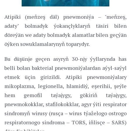
Atipiki (meňzeş däl) pnewmoniýa – "meňzeş,
adaty" bolmadyk ýokançlyklaryň täsiri bilen
döreýän we adaty bolmadyk alamatlar bilen geçýän
öýken sowuklamalarynyň toparydyr.
Bu düşünje geçen asyryň 30-njy ýyllarynda has
belli bolan bakterial pnewmoniýalardan aýyl-saýyl
etmek üçin girizildi. Atipiki pnewmoniýalary
mikoplazma, legionella, hlamidiý, eşerihii, şeýle
hem gemofil taýajygy, gökiriň taýajygy,
pnewmokokklar, stafilokokklar, agyr ýiti respirator
sindromyň wirusy (rusça – wirus týaželogo ostrogo
respiratornogo sindroma – TORS, iňlisçe – SARS)