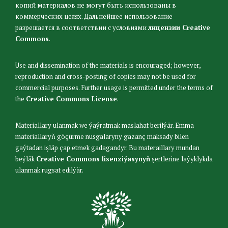
копий материалов не могут быть использованы в
коммерческих целях. Дальнейшее использование
разрешается в соответствии с условиями
лицензии Creative
Commons
.
Use and dissemination of the materials is encouraged; however,
reproduction and cross-posting of copies may not be used for
commercial purposes. Further usage is permitted under the terms of
the
Creative Commons License
.
Materiallary ulanmak we ýaýratmak maslahat berilýär. Emma
materiallaryň göçürme nusgalaryny gazanç maksady bilen
gaýtadan işläp çap etmek gadagandyr. Bu materaillary mundan
beýläk
Creative Commons lisenziýasynyň
şertlerine laýyklykda
ulanmak rugsat edilýär.