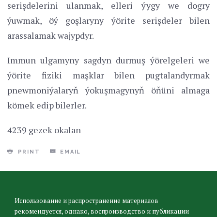
serişdelerini ulanmak, elleri ýygy we dogry
ýuwmak, öý goşlaryny ýörite serişdeler bilen
arassalamak wajypdyr.
Immun ulgamyny sagdyn durmuş ýörelgeleri we
ýörite fiziki maşklar bilen pugtalandyrmak
pnewmoniýalaryň ýokuşmagynyň öňüni almaga
kömek edip bilerler.
4239 gezek okalan
PRINT
EMAIL
Использование и распространение материалов
рекомендуется, однако, воспроизводство и публикации