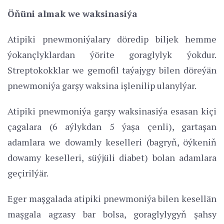
Öňüni almak we waksinasiýa
Atipiki pnewmoniýalary döredip biljek hemme
ýokançlyklardan ýörite goraglylyk ýokdur.
Streptokokklar we gemofil taýajygy bilen döreýän
pnewmoniýa garşy waksina işlenilip ulanylýar.
Atipiki pnewmoniýa garşy waksinasiýa esasan kiçi
çagalara (6 aýlykdan 5 ýaşa çenli), gartaşan
adamlara we dowamly keselleri (bagryň, öýkeniň
dowamy keselleri, süýjüli diabet) bolan adamlara
geçirilýär.
Eger maşgalada atipiki pnewmoniýa bilen kesellän
maşgala agzasy bar bolsa, goraglylygyň şahsy