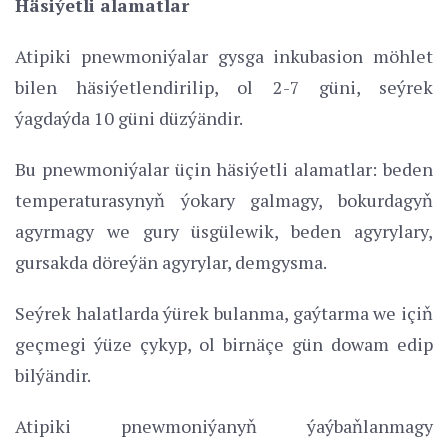
Häsiýetli alamatlar
Atipiki pnewmoniýalar gysga inkubasion möhlet
bilen häsiýetlendirilip, ol 2-7 güni, seýrek
ýagdaýda 10 güni düzýändir.
Bu pnewmoniýalar üçin häsiýetli alamatlar: beden
temperaturasynyň ýokary galmagy, bokurdagyň
agyrmagy we gury üsgülewik, beden agyrylary,
gursakda döreýän agyrylar, demgysma.
Seýrek halatlarda ýürek bulanma, gaýtarma we içiň
geçmegi ýüze çykyp, ol birnäçe gün dowam edip
bilýändir.
Atipiki pnewmoniýanyň ýaýbaňlanmagy