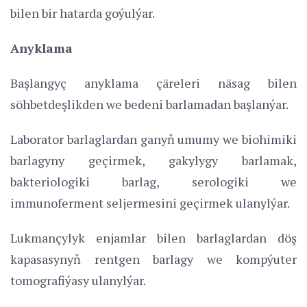
bilen bir hatarda goýulýar.
Anyklama
Başlangyç anyklama çäreleri näsag bilen
söhbetdeşlikden we bedeni barlamadan başlanýar.
Laborator barlaglardan ganyň umumy we biohimiki
barlagyny geçirmek, gakylygy barlamak,
bakteriologiki barlag, serologiki we
immunoferment seljermesini geçirmek ulanylýar.
Lukmançylyk enjamlar bilen barlaglardan döş
kapasasynyň rentgen barlagy we kompýuter
tomografiýasy ulanylýar.