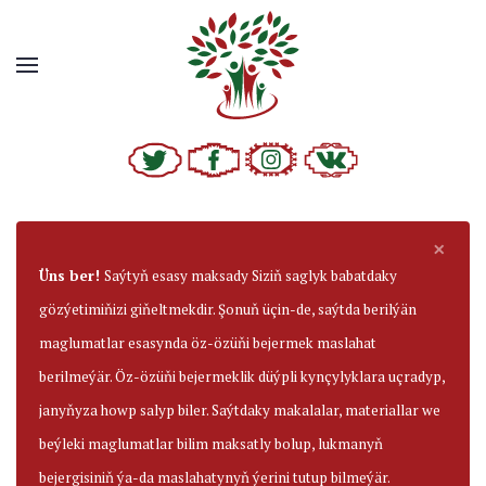
×
Üns ber!
Saýtyň esasy maksady Siziň saglyk babatdaky
gözýetimiňizi giňeltmekdir. Şonuň üçin-de, saýtda berilýän
maglumatlar esasynda öz-özüňi bejermek maslahat
berilmeýär. Öz-özüňi bejermeklik düýpli kynçylyklara uçradyp,
janyňyza howp salyp biler. Saýtdaky makalalar, materiallar we
beýleki maglumatlar bilim maksatly bolup, lukmanyň
bejergisiniň ýa-da maslahatynyň ýerini tutup bilmeýär.