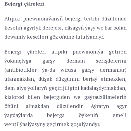
Bejergi çäreleri
Atipiki pnewmoniýanyň bejergi tertibi düzülende
keseliň agyrlyk derejesi, näsagyň ýaşy we bar bolan
dowamly keselleri göz öňüne tutulýandyr.
Bejergi çäreleri atipiki pnewmoniýa getiren
ýokançlyga garşy derman serişdelerini
(antibiotikler ýa-da wirusa garşy dermanlar)
ulanmakdan, düşek düzgünini berjaý etmekden,
dem alyş ýollaryň geçirijiligini kadalaşdyrmakdan,
kislorod bilen bejergiden we gaýraüzülmeleriň
öňüni almakdan düzülendir. Aýratyn agyr
ýagdaýlarda bejergä öýkeniň emeli
wentilýasiýasyny geçirmek goşulýandyr.