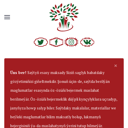
×
Üns ber!
Saýtyň esasy maksady Siziň saglyk babatdaky
gözýetimiňizi giňeltmekdir. Şonuň üçin-de, saýtda berilýän
maglumatlar esasynda öz-özüňi bejermek maslahat
berilmeýär. Öz-özüňi bejermeklik düýpli kynçylyklara uçradyp,
janyňyza howp salyp biler. Saýtdaky makalalar, materiallar we
beýleki maglumatlar bilim maksatly bolup, lukmanyň
bejergisiniň ýa-da maslahatynyň ýerini tutup bilmeýär.