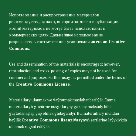
Использование и распространение материалов
рекомендуется, однако, воспроизводство и публикации
копий материалов не могут быть использованы в
коммерческих целях. Дальнейшее использование
разрешается в соответствии с условиями
лицензии Creative
Commons
.
Use and dissemination of the materials is encouraged; however,
reproduction and cross-posting of copies may not be used for
commercial purposes. Further usage is permitted under the terms of
the
Creative Commons License
.
Materiallary ulanmak we ýaýratmak maslahat berilýär. Emma
materiallaryň göçürme nusgalaryny gazanç maksady bilen
gaýtadan işläp çap etmek gadagandyr. Bu materaillary mundan
beýläk
Creative Commons lisenziýasynyň
şertlerine laýyklykda
ulanmak rugsat edilýär.