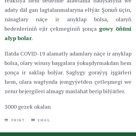
reaksiýa hem bedende alawlama hadysasyna we
adaty däl gan lagtalanmalaryna eltýär. Şonuň üçin,
näsaglary näçe ir anyklap bolsa, olaryň
bedenleriniň ejir çekmeginiň şonça
gowy öňüni
alyp bolar
.
Ilatda COVID-19 alamatly adamlary näçe ir anyklap
bolsa, olary wirusy başgalara ýokuşdyrmakdan hem
şonça ir saklap bolýar. Saglygy goraýyş işgärleri
hem, olara wagtynda jemgyýetden çetleşmegi we
zerur bejergileri almagy maslahat berip bilýärler.
3000 gezek okalan
PRINT
EMAIL