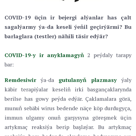
COVID-
19 üçin ir bejergi alýanlar has çalt
sagalýarmy ýa-da keseli ýeňil geçirýärmi? Bu
barlaglara
(testler)
nähili täsir e
dýär
?
COVID-19-y ir anyklamagyň
2 peýdaly tarapy
bar:
Remdesiwir
ýa-da
gutulanyň plazmasy
ýaly
käbir terapiýalar keseliň irki basgançaklarynda
berilse has gowy peýda edýär. Çaklamalara görä,
munuň sebäbi wirus bedende näçe köp durdugyça,
immun ulgamy onuň garşysyna göreşmek üçin
artykmaç reaksiýa berip başlaýar. Bu artykmaç