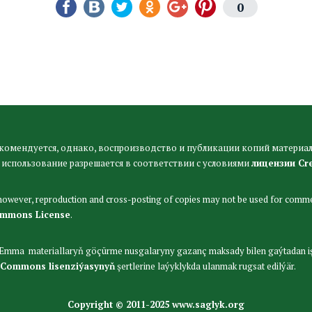
0
комендуется, однако, воспроизводство и публикации копий материал
 использование разрешается в соответствии с условиями
лицензии Cr
 however, reproduction and cross-posting of copies may not be used for comme
ommons License
.
. Emma materiallaryň göçürme nusgalaryny gazanç maksady bilen gaýtadan i
 Commons lisenziýasynyň
şertlerine laýyklykda ulanmak rugsat edilýär.
Copyright © 2011-2025 www.saglyk.org