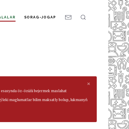
ALALAR
SORAG-JOGAP
×
ar esasynda öz-özüňi bejermek maslahat
beýleki maglumatlar bilim maksatly bolup, lukmanyň