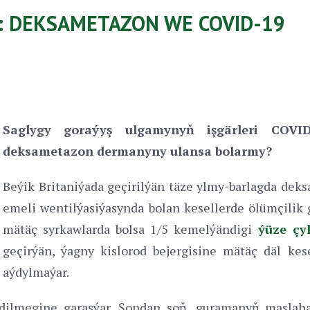
: DEKSAMETAZON WE COVID-19
Saglygy goraýyş ulgamynyň işgärleri
COVID
deksametazon
dermanyny
ulan
sa bolarmy?
Beýik Britaniýada geçirilýän täze ylmy-barlagda dek
emeli wentilýasiýasynda bolan kesellerde ölümçilik g
mätäç syrkawlarda bolsa 1/5 kemelýändigi
ýüze çy
geçirýän, ýagny kislorod bejergisine mätäç däl ke
aýdylmaýar.
dilmegine garaşýar. Şondan soň, guramanyň maslah