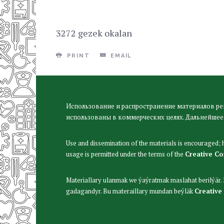
3272 gezek okalan
PRINT
EMAIL
Использование и распространение материалов ре
использованы в коммерческих целях. Дальнейшее
Use and dissemination of the materials is encouraged;
usage is permitted under the terms of the
Creative C
Materiallary ulanmak we ýaýratmak maslahat berilýär
gadagandyr. Bu materaillary mundan beýläk
Creative