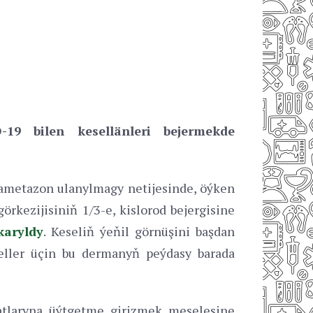
-19
bilen kesellänleri bejermekde
sametazon ulanylmagy netijesinde, öýken
örkezijisiniň 1/3-e, kislorod bejergisine
karyldy
. Keseliň ýeňil görnüşini başdan
seller üçin bu dermanyň peýdasy barada
atlaryna üýtgetme girizmek meselesine