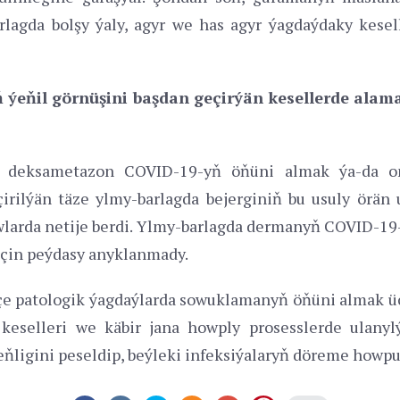
rlagda bolşy ýaly, agyr we has agyr ýagdaýdaky kesel
ýeňil görnüşini başdan geçirýän kesellerde ala
an deksametazon COVID-19-yň öňüni almak ýa-da o
çirilýän täze ylmy-barlagda bejerginiň bu usuly örän
wlarda netije berdi. Ylmy-barlagda dermanyň COVID-19-
üçin peýdasy anyklanmady.
çe patologik ýagdaýlarda sowuklamanyň öňüni almak 
a keselleri we käbir jana howply prosesslerde ulany
eňligini peseldip, beýleki infeksiýalaryň döreme how