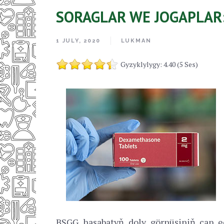
SORAGLAR WE JOGAPLAR
1 JULY, 2020
LUKMAN
Gyzyklylygy: 4.40 (5 Ses)
BSGG hasabatyň doly görnüşiniň çap e