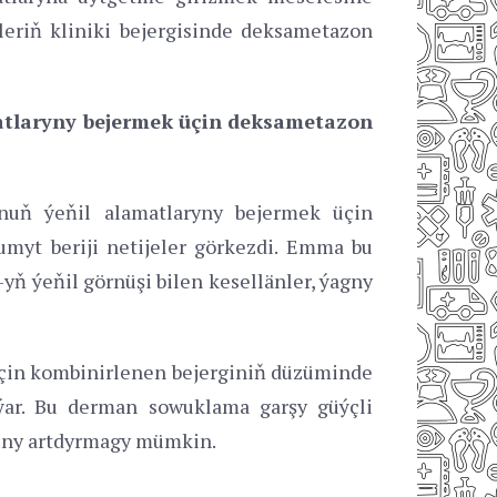
leriň kliniki bejergisinde deksametazon
matlaryny bejermek üçin deksametazon
nuň ýeňil alamatlaryny bejermek üçin
 umyt beriji netijeler görkezdi. Emma bu
yň ýeňil görnüşi bilen kesellänler, ýagny
üçin kombinirlenen bejerginiň düzüminde
lýar. Bu derman sowuklama garşy güýçli
puny artdyrmagy mümkin.