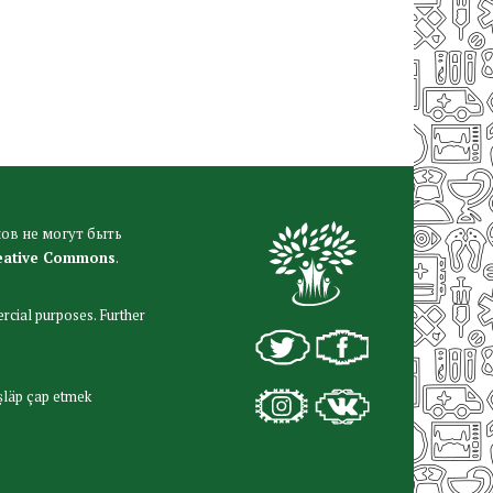
ов не могут быть
eative Commons
.
rcial purposes. Further
şläp çap etmek