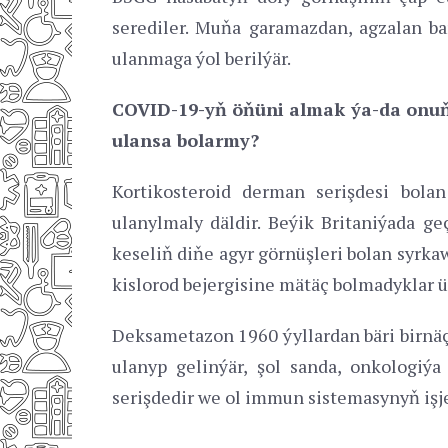
serediler. Muňa garamazdan, agzalan ba
ulanmaga ýol berilýär.
COVID-19-yň öňüni almak ýa-da onuň 
ulansa bolarmy?
Kortikosteroid derman serişdesi bol
ulanylmaly däldir. Beýik Britaniýada ge
keseliň diňe agyr görnüşleri bolan syrka
kislorod bejergisine mätäç bolmadyklar 
Deksametazon 1960 ýyllardan bäri birnä
ulanyp gelinýär, şol sanda, onkologiý
serişdedir we ol immun sistemasynyň işj