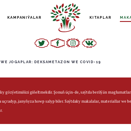
KAMPANIÝALAR
KITAPLAR
MAK
 WE JOGAPLAR: DEKSAMETAZON WE COVID-19
aky gözýetimiňizi giňeltmekdir. Şonuň üçin-de, saýtda berilýän maglumatl
a uçradyp, janyňyza howp salyp biler. Saýtdaky makalalar, materiallar we 
r.