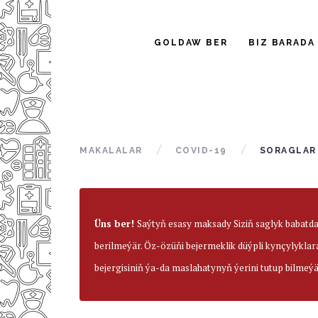
GOLDAW BER
BIZ BARADA
MAKALALAR
COVID-19
SORAGLAR
Üns ber!
Saýtyň esasy maksady Siziň saglyk babatd
berilmeýär. Öz-özüňi bejermeklik düýpli kynçylyklar
bejergisiniň ýa-da maslahatynyň ýerini tutup bilmeýä