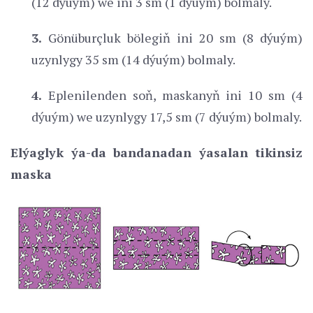
(12 dýuým) we ini 3 sm (1 dýuým) bolmaly.
3.
Gönüburçluk bölegiň ini 20 sm (8 dýuým)
uzynlygy 35 sm (14 dýuým) bolmaly.
4.
Eplenilenden soň, maskanyň ini 10 sm (4
dýuým) we uzynlygy 17,5 sm (7 dýuým) bolmaly.
Elýaglyk ýa-da bandanadan ýasalan tikinsiz
maska