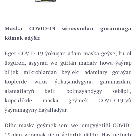
Maska COVID-19 wirusyndan goranmaga
kömek edýär.
Eger COVID-19 ýokuşan adam maska geýse, bu ol
üsgüren, asgyran we gürlän mahaly howa ýaýrap
biljek mikroblardan beýleki adamlary goraýar.
Köplerde wirus ýokuşandygyna garamazdan,
alamatlaryň belli bolmaýandygy sebäpli,
köpçülikde maska geýmek COVID-19-yň
ýaýramagyny haýalladýar.
Diňe maska geýmek seni we jemgyýetiňi COVID-
19-dan goramak üçin ýeterlik däldir. Has netijeli