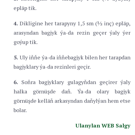
epläp tik.
4.
Dikligine her tarapyny 1,5 sm (½ inç) epläp,
arasyndan bagjyk ýa-da rezin geçer ýaly ýer
goýup tik.
5.
Uly iňňe ýa-da iňňebagjyk bilen her tarapdan
bagjyklary ýa-da rezinleri geçir.
6.
Soňra bagjyklary gulagyňdan geçirer ýaly
halka görnüşde daň. Ýa-da olary bagjyk
görnüşde kelläň arkasyndan daňylýan hem etse
bolar.
Ulanylan WEB Salgy