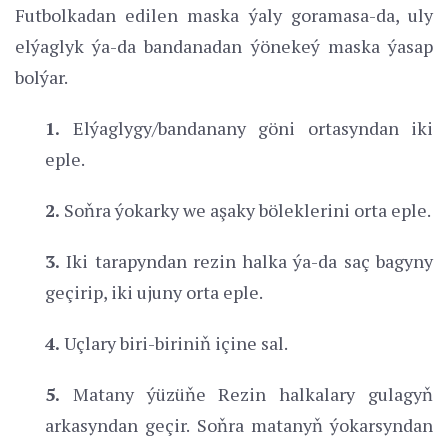
Futbolkadan edilen maska ýaly goramasa-da, uly
elýaglyk ýa-da bandanadan ýönekeý maska ýasap
bolýar.
1.
Elýaglygy/bandanany göni ortasyndan iki
eple.
2.
Soňra ýokarky we aşaky böleklerini orta eple.
3.
Iki tarapyndan rezin halka ýa-da saç bagyny
geçirip, iki ujuny orta eple.
4.
Uçlary biri-biriniň içine sal.
5.
Matany ýüzüňe Rezin halkalary gulagyň
arkasyndan geçir. Soňra matanyň ýokarsyndan