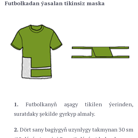
Futbolkadan ýasalan tikinsiz maska
1.
Futbolkanyň aşagy tikilen ýerinden,
suratdaky şekilde gyrkyp almaly.
2.
Dört sany bagjygyň uzynlygy takmynan 30 sm