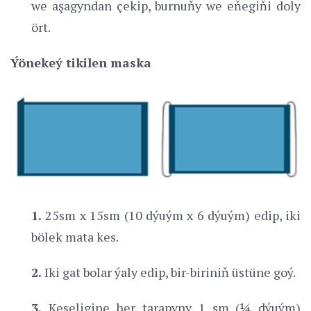
we aşagyndan çekip, burnuňy we eňegiňi doly
ört.
Ýönekeý tikilen maska
1.
25sm x 15sm (10 dýuým x 6 dýuým) edip, iki
bölek mata kes.
2.
Iki gat bolar ýaly edip, bir-biriniň üstüne goý.
3.
Keseligine her tarapyny 1 sm (¼ dýuým)