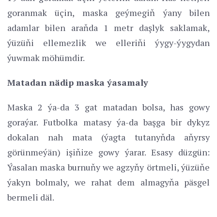
goranmak üçin, maska geýmegiň ýany bilen
adamlar bilen araňda 1 metr daşlyk saklamak,
ýüzüňi ellemezlik we elleriňi ýygy-ýygydan
ýuwmak möhümdir.
Matadan nädip maska ýasamaly
Maska 2 ýa-da 3 gat matadan bolsa, has gowy
goraýar. Futbolka matasy ýa-da başga bir dykyz
dokalan nah mata (ýagta tutanyňda aňyrsy
görünmeýän) işiňize gowy ýarar. Esasy düzgün:
Ýasalan maska burnuňy we agzyňy örtmeli, ýüzüňe
ýakyn bolmaly, we rahat dem almagyňa päsgel
bermeli däl.