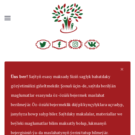
×
Üns ber!
Saýtyň esasy maksady Siziň saglyk babatdaky
gözýetimiňizi giňeltmekdir. Şonuň üçin-de, saýtda berilýän
maglumatlar esasynda öz-özüňi bejermek maslahat
berilmeýär. Öz-özüňi bejermeklik düýpli kynçylyklara uçradyp,
janyňyza howp salyp biler. Saýtdaky makalalar, materiallar we
beýleki maglumatlar bilim maksatly bolup, lukmanyň
bejergisiniň ýa-da maslahatynyň ýerini tutup bilmeýär.