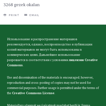
3268 gezek okalan
PRINT
EMAIL
Использование и распространение материалов
рекомендуется, однако, воспроизводство и публикации
копий материалов не могут быть использованы в
коммерческих целях. Дальнейшее использование
разрешается в соответствии с условиями
лицензии Creative
Commons
.
Use and dissemination of the materials is encouraged; however,
reproduction and cross-posting of copies may not be used for
commercial purposes. Further usage is permitted under the terms of
the
Creative Commons License
.
Materiallary ulanmak we ýaýratmak maslahat berilýär. Emma