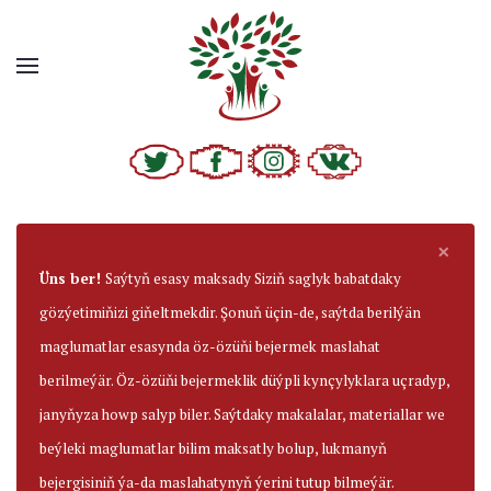
×
Üns ber!
Saýtyň esasy maksady Siziň saglyk babatdaky
gözýetimiňizi giňeltmekdir. Şonuň üçin-de, saýtda berilýän
maglumatlar esasynda öz-özüňi bejermek maslahat
berilmeýär. Öz-özüňi bejermeklik düýpli kynçylyklara uçradyp,
janyňyza howp salyp biler. Saýtdaky makalalar, materiallar we
beýleki maglumatlar bilim maksatly bolup, lukmanyň
bejergisiniň ýa-da maslahatynyň ýerini tutup bilmeýär.