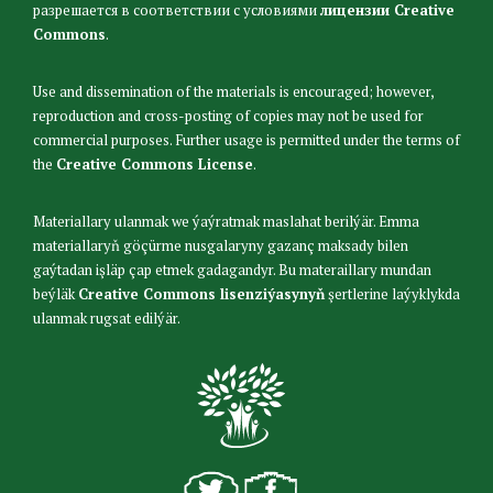
разрешается в соответствии с условиями
лицензии Creative
Commons
.
Use and dissemination of the materials is encouraged; however,
reproduction and cross-posting of copies may not be used for
commercial purposes. Further usage is permitted under the terms of
the
Creative Commons License
.
Materiallary ulanmak we ýaýratmak maslahat berilýär. Emma
materiallaryň göçürme nusgalaryny gazanç maksady bilen
gaýtadan işläp çap etmek gadagandyr. Bu materaillary mundan
beýläk
Creative Commons lisenziýasynyň
şertlerine laýyklykda
ulanmak rugsat edilýär.