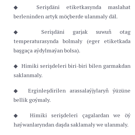
◆ Serişdäni etiketkasynda maslahat
berleninden artyk möçberde ulanmaly däl.
◆ Serişdäni garjak suwuň otag
temperaturasynda bolmaly (eger etiketkada
başgaça aýdylmaýan bolsa).
◆ Himiki serişdeleri biri-biri bilen garmakdan
saklanmaly.
◆ Erginleşdirilen arassalaýjylaryň ýüzüne
bellik goýmaly.
◆ Himiki serişdeleri çagalardan we öý
haýwanlaryndan daşda saklamaly we ulanmaly.