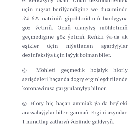
üçin rugsat berilýändigine we düzüminde
5%-6% natriniň gipohloridiniň bardygyna
göz ýetiriň. Onuň ulanylyş möhletiniň
geçmedigine göz ýetiriň. Reňkli ýa-da ak
eşikler üçin niýetlenen agardyjylar
dezinfeksiýa üçin laýyk bolman biler.
◎ Möhleti geçmedik hojalyk hlorly
serişdeleri haçanda dogry erginleşdirilende
koronawirusa garşy ulanylyp bilner.
◎ Hlory hiç haçan ammiak ýa-da beýleki
arassalaýjylar bilen garmaň. Ergini azyndan
1 minutlap zatlaryň ýüzünde galdyryň.