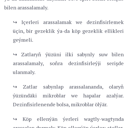
bilen arassalamaly.
↪ Içerleri arassalamak we dezinfisirlemek
üçin, bir gezeklik ýa-da köp gezeklik ellikleri
geýmeli.
↪ Zatlaryň ýüzüni ilki sabynly suw bilen
arassalamaly, soňra dezinfisirleýji serişde
ulanmaly.
↪ Zatlar sabynlap arassalananda, olaryň
ýüzündäki mikroblar we hapalar azalýar.
Dezinfisirlenende bolsa, mikroblar ölýär.
↪ Köp ellenýän ýerleri wagtly-wagtynda
arassalap durmaly. Köp ellenýän ýerler: stollar,