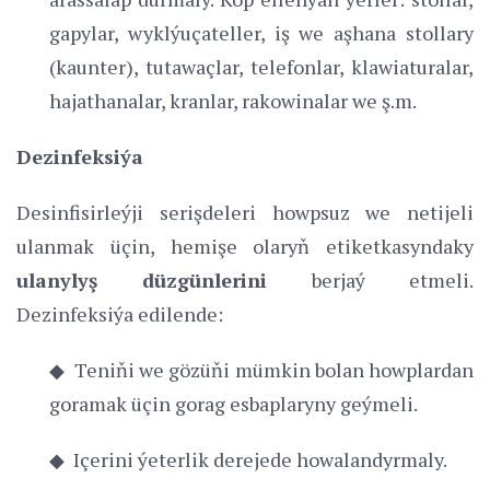
gapylar, wyklýuçateller, iş we aşhana stollary
(kaunter), tutawaçlar, telefonlar, klawiaturalar,
hajathanalar, kranlar, rakowinalar we ş.m.
Dezinfeksiýa
Desinfisirleýji serişdeleri howpsuz we netijeli
ulanmak üçin, hemişe olaryň etiketkasyndaky
ulanylyş düzgünlerini
berjaý etmeli.
Dezinfeksiýa edilende:
◆ Teniňi we gözüňi mümkin bolan howplardan
goramak üçin gorag esbaplaryny geýmeli.
◆ Içerini ýeterlik derejede howalandyrmaly.