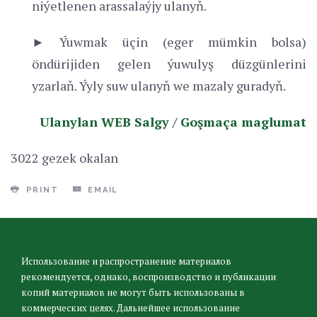
niýetlenen arassalaýjy ulanyň.
► Ýuwmak üçin (eger mümkin bolsa)
öndürijiden gelen ýuwulyş düzgünlerini
yzarlaň. Ýyly suw ulanyň we mazaly guradyň.
Ulanylan WEB Salgy
/
Goşmaça maglumat
3022 gezek okalan
PRINT
EMAIL
Использование и распространение материалов
рекомендуется, однако, воспроизводство и публикации
копий материалов не могут быть использованы в
коммерческих целях. Дальнейшее использование