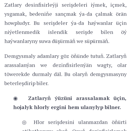
Zatlary desinfisirleýji serişdeleri iýmek, içmek,
ysgamak, bedeniňe sançmak ýa-da çalmak örän
howpludyr. Bu serişdeler ýa-da haýwanlar üçin
niýetlenmedik islendik serişde bilen öý
haýwanlaryny suwa düşürmäň we süpürmäň.
Demgysmaly adamlary göz öňünde tutuň. Zatlaryň
arassalanýan we dezinfisirlenýän wagty, olar
töwerekde durmaly däl. Bu olaryň demgysmasyny
beterleşdirip biler.
◉
Zatlaryň ýüzüni arassalamak üçin,
hojalyk hlorly ergini hem ulanylyp bilner.
◎ Hlor serişdesini ulanmazdan öňürti
etiketkasyny okaň. Onuň dezinfisirlemek