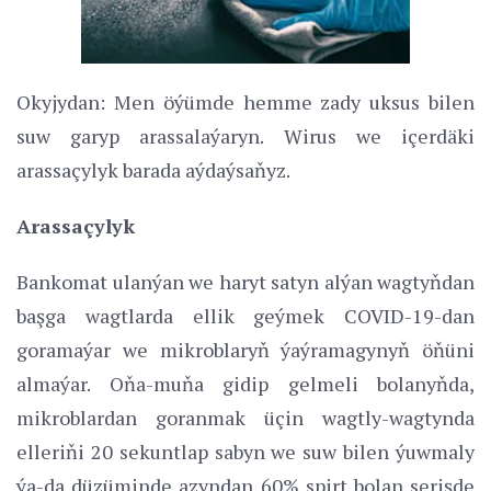
Okyjydan: Men öýümde hemme zady uksus bilen
suw garyp arassalaýaryn. Wirus we içerdäki
arassaçylyk barada aýdaýsaňyz.
Arassaçylyk
Bankomat ulanýan we haryt satyn alýan wagtyňdan
başga wagtlarda ellik geýmek COVID-19-dan
goramaýar we mikroblaryň ýaýramagynyň öňüni
almaýar. Oňa-muňa gidip gelmeli bolanyňda,
mikroblardan goranmak üçin wagtly-wagtynda
elleriňi 20 sekuntlap sabyn we suw bilen ýuwmaly
ýa-da düzüminde azyndan 60% spirt bolan serişde