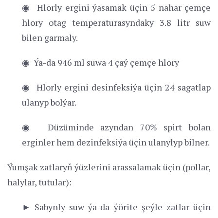
◉ Hlorly ergini ýasamak üçin 5 nahar çemçe
hlory otag temperaturasyndaky 3.8 litr suw
bilen garmaly.
◉ Ýa-da 946 ml suwa 4 çaý çemçe hlory
◉ Hlorly ergini desinfeksiýa üçin 24 sagatlap
ulanyp bolýar.
◉ Düzüminde azyndan 70% spirt bolan
erginler hem dezinfeksiýa üçin ulanylyp bilner.
Ýumşak zatlaryň ýüzlerini arassalamak üçin (pollar,
halylar, tutular):
► Sabynly suw ýa-da ýörite şeýle zatlar üçin