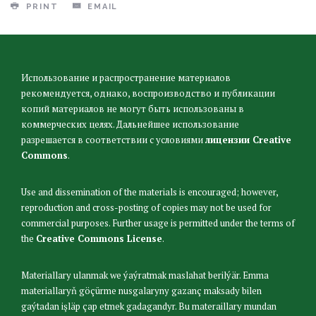
PRINT
EMAIL
Использование и распространение материалов
рекомендуется, однако, воспроизводство и публикации
копий материалов не могут быть использованы в
коммерческих целях. Дальнейшее использование
разрешается в соответствии с условиями
лицензии Creative
Commons
.
Use and dissemination of the materials is encouraged; however,
reproduction and cross-posting of copies may not be used for
commercial purposes. Further usage is permitted under the terms of
the
Creative Commons License
.
Materiallary ulanmak we ýaýratmak maslahat berilýär. Emma
materiallaryň göçürme nusgalaryny gazanç maksady bilen
gaýtadan işläp çap etmek gadagandyr. Bu materaillary mundan