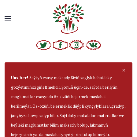
×
Üns ber!
Saýtyň esasy maksady Siziň saglyk babatdaky
gözýetimiňizi giňeltmekdir. Şonuň üçin-de, saýtda berilýän
maglumatlar esasynda öz-özüňi bejermek maslahat
berilmeýär. Öz-özüňi bejermeklik düýpli kynçylyklara uçradyp,
janyňyza howp salyp biler. Saýtdaky makalalar, materiallar we
beýleki maglumatlar bilim maksatly bolup, lukmanyň
bejergisiniň ýa-da maslahatynyň ýerini tutup bilmeýär.