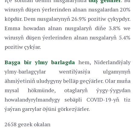
wirusyň düşen ýerlerinden alnan nusgalardan 20%
köpdür. Dem nusgalarynyň 26.9% pozitiw çykypdyr.
Emma howadan alnan nusgalaryň diňe 3.8% we
wirusyň düşen ýerlerinden alnan nusgalaryň 5.4%
pozitiw çykýar.
Başga bir ylmy barlagda
hem, Niderlandiýaly
ylmy-barlagçylar wentilýasiýa ulgamynyň
ähmiýetiniň uludygyny belläp geçýärler. Olar muňa
mysal hökmünde, otaglaryň ýygy-ýygydan
howalandyrylmandygy sebäpli COVID-19-yň tiz
ýaýran garrylar öýüni görkezýärler.
2658 gezek okalan