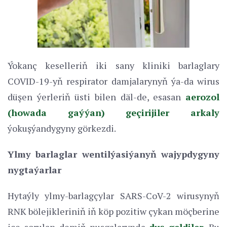
Ýokanç keselleriň iki sany kliniki barlaglary
COVID-19-yň respirator damjalarynyň ýa-da wirus
düşen ýerleriň üsti bilen däl-de, esasan
aerozol
(howada gaýýan) geçirijiler arkaly
ýokuşýandygyny görkezdi.
Ylmy barlaglar wentilýasiýanyň wajypdygyny
nygtaýarlar
Hytaýly ylmy-barlagçylar SARS-CoV-2 wirusynyň
RNK bölejikleriniň iň köp pozitiw çykan möçberine
içe sorulan demiň nusgalarynda
duş geldiler
. Bu