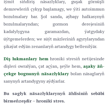
iýmit siňdiriş näsazlyklary, guşak görnüşli
demrewleriň çykyp başlamagy, we ýiti autoimmun
bozulmalary bar. Şol sanda, aýbaşy halkasynyň
bozulmalaryndan; gormon derejesiniň
kadalylygyna garamazdan, ýatgydaky
üýtgemelerden; we süýt mäzleriniň agyrylaryndan
şikaýat edýän zenanlaryň artandygy bellenilýär.
Diş lukmanlary hem
hroniki stresiň netijesinde
dişleri owralýan, çat açýan, şeýle hem,
aşaky äň-
çekge bognunyň näsazlyklary
bolan näsaglaryň
sanynyň artandygyny aýdýarlar.
Bu saglyk näsazlyklarynyň ählisiniň sebäbi
birmeňzeşdir – hroniki stres.