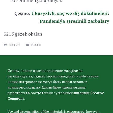
kesellerden gorap bilýär.
Çeşme:
Ukusyzlyk, saç we diş dökülmeleri:
Pandemiýa stresiniň zarbalary
3215 gezek okalan
PRINT
EMAIL
Использование и распространение материалов
рекомендуется, однако, воспроизводство и публикации
копий материалов не могут быть использованы в
коммерческих целях. Дальнейшее использование
разрешается в соответствии с условиями
лицензии Creative
Commons
.
Use and dissemination of the materials is encouraged; however,