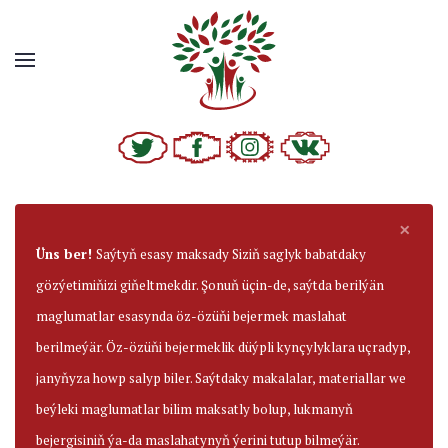
×
Üns ber!
Saýtyň esasy maksady Siziň saglyk babatdaky
gözýetimiňizi giňeltmekdir. Şonuň üçin-de, saýtda berilýän
maglumatlar esasynda öz-özüňi bejermek maslahat
berilmeýär. Öz-özüňi bejermeklik düýpli kynçylyklara uçradyp,
janyňyza howp salyp biler. Saýtdaky makalalar, materiallar we
beýleki maglumatlar bilim maksatly bolup, lukmanyň
bejergisiniň ýa-da maslahatynyň ýerini tutup bilmeýär.