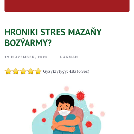
HRONIKI STRES MAZAŇY
BOZÝARMY?
19 NOVEMBER, 2020
LUKMAN
Gyzyklylygy: 4.83 (6 Ses)