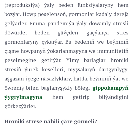
(reproduksiýa) ýaly beden funksiýalaryny hem
bozýar. Howp peselensoň, gormonlar kadaly derejä
gelýärler. Emma pandemiýa ýaly dowamly stresli
döwürde, beden güýçden gaçýança stres
gormonlaryny çykarýar. Bu bedeniň we beýniniň
çişme howpunyň ýokarlanmagyna we immunitetiň
peselmegine getirýär. Ylmy barlaglar hroniki
stresiň ýürek keselleri, myşsalaryň dartgynlygy,
aşgazan-içege näsazlyklary, hatda, beýniniň ýat we
öwreniş bilen baglanyşykly bölegi
gippokampyň
ýygrylmagyna
hem getirip bilýändigini
görkezýärler.
Hroniki strese nähili çäre görmeli?