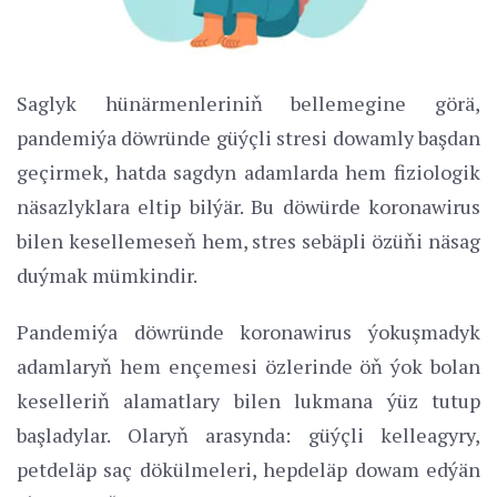
Saglyk hünärmenleriniň bellemegine görä,
pandemiýa döwründe güýçli stresi dowamly başdan
geçirmek, hatda sagdyn adamlarda hem fiziologik
näsazlyklara eltip bilýär. Bu döwürde koronawirus
bilen kesellemeseň hem, stres sebäpli özüňi näsag
duýmak mümkindir.
Pandemiýa döwründe koronawirus ýokuşmadyk
adamlaryň hem ençemesi özlerinde öň ýok bolan
keselleriň alamatlary bilen lukmana ýüz tutup
başladylar. Olaryň arasynda: güýçli kelleagyry,
petdeläp saç dökülmeleri, hepdeläp dowam edýän