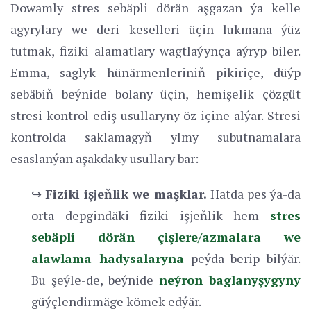
Dowamly stres sebäpli dörän aşgazan ýa kelle
agyrylary we deri keselleri üçin lukmana ýüz
tutmak, fiziki alamatlary wagtlaýynça aýryp biler.
Emma, saglyk hünärmenleriniň pikiriçe, düýp
sebäbiň beýnide bolany üçin, hemişelik çözgüt
stresi kontrol ediş usullaryny öz içine alýar. Stresi
kontrolda saklamagyň ylmy subutnamalara
esaslanýan aşakdaky usullary bar:
↪
Fiziki işjeňlik we maşklar.
Hatda pes ýa-da
orta depgindäki fiziki işjeňlik hem
stres
sebäpli dörän çişlere/azmalara we
alawlama hadysalaryna
peýda berip bilýär.
Bu şeýle-de, beýnide
neýron baglanyşygyny
güýçlendirmäge kömek edýär.