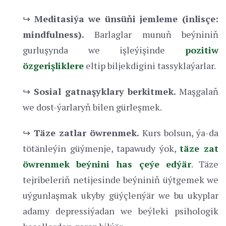
↪
Meditasiýa we ünsüňi jemleme (inlisçe:
mindfulness).
Barlaglar munuň beýniniň
gurluşynda we işleýişinde
pozitiw
özgerişliklere
eltip biljekdigini tassyklaýarlar.
↪
Sosial gatnaşyklary berkitmek.
Maşgalaň
we dost-ýarlaryň bilen gürleşmek.
↪
Täze zatlar öwrenmek.
Kurs bolsun, ýa-da
tötänleýin güýmenje, tapawudy ýok,
täze zat
öwrenmek beýnini has çeýe edýär
. Täze
tejribeleriň netijesinde beýniniň üýtgemek we
uýgunlaşmak ukyby güýçlenýär we bu ukyplar
adamy depressiýadan we beýleki psihologik