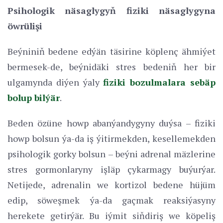
Psihologik näsaglygyň fiziki näsaglygyna
öwrülişi
Beýniniň bedene edýän täsirine köplenç ähmiýet
bermesek-de, beýnidäki stres bedeniň her bir
ulgamynda diýen ýaly
fiziki bozulmalara sebäp
bolup bilýär
.
Beden özüne howp abanýandygyny duýsa – fiziki
howp bolsun ýa-da iş ýitirmekden, kesellemekden
psihologik gorky bolsun – beýni adrenal mäzlerine
stres gormonlaryny işläp çykarmagy buýurýar.
Netijede, adrenalin we kortizol bedene hüjüm
edip, söweşmek ýa-da gaçmak reaksiýasyny
herekete getirýär. Bu iýmit siňdiriş we köpeliş