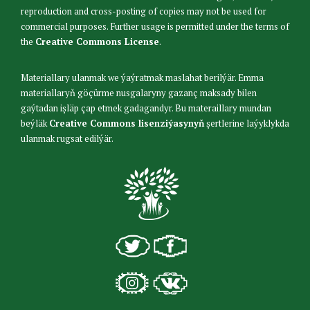
reproduction and cross-posting of copies may not be used for
commercial purposes. Further usage is permitted under the terms of
the
Creative Commons License
.
Materiallary ulanmak we ýaýratmak maslahat berilýär. Emma
materiallaryň göçürme nusgalaryny gazanç maksady bilen
gaýtadan işläp çap etmek gadagandyr. Bu materaillary mundan
beýläk
Creative Commons lisenziýasynyň
şertlerine laýyklykda
ulanmak rugsat edilýär.