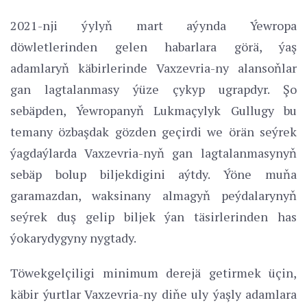
2021-nji ýylyň mart aýynda Ýewropa
döwletlerinden gelen habarlara görä, ýaş
adamlaryň käbirlerinde Vaxzevria-ny alansoňlar
gan lagtalanmasy ýüze çykyp ugrapdyr. Şo
sebäpden, Ýewropanyň Lukmaçylyk Gullugy bu
temany özbaşdak gözden geçirdi we örän seýrek
ýagdaýlarda Vaxzevria-nyň gan lagtalanmasynyň
sebäp bolup biljekdigini aýtdy. Ýöne muňa
garamazdan, waksinany almagyň peýdalarynyň
seýrek duş gelip biljek ýan täsirlerinden has
ýokarydygyny nygtady.
Töwekgelçiligi minimum derejä getirmek üçin,
käbir ýurtlar Vaxzevria-ny diňe uly ýaşly adamlara