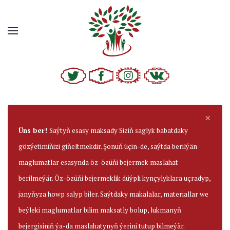
×
Üns ber!
Saýtyň esasy maksady Siziň saglyk babatdaky
gözýetimiňizi giňeltmekdir. Şonuň üçin-de, saýtda berilýän
maglumatlar esasynda öz-özüňi bejermek maslahat
berilmeýär. Öz-özüňi bejermeklik düýpli kynçylyklara uçradyp,
janyňyza howp salyp biler. Saýtdaky makalalar, materiallar we
beýleki maglumatlar bilim maksatly bolup, lukmanyň
bejergisiniň ýa-da maslahatynyň ýerini tutup bilmeýär.