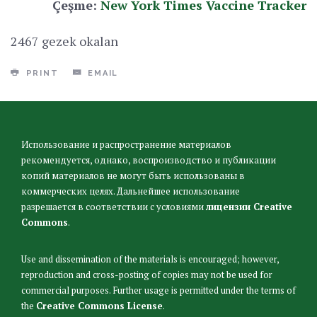
Çeşme:
New York Times Vaccine Tracker
2467 gezek okalan
PRINT
EMAIL
Использование и распространение материалов
рекомендуется, однако, воспроизводство и публикации
копий материалов не могут быть использованы в
коммерческих целях. Дальнейшее использование
разрешается в соответствии с условиями
лицензии Creative
Commons
.
Use and dissemination of the materials is encouraged; however,
reproduction and cross-posting of copies may not be used for
commercial purposes. Further usage is permitted under the terms of
the
Creative Commons License
.