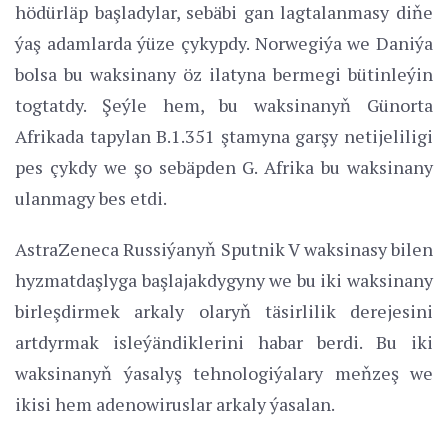
hödürläp başladylar, sebäbi gan lagtalanmasy diňe
ýaş adamlarda ýüze çykypdy. Norwegiýa we Daniýa
bolsa bu waksinany öz ilatyna bermegi bütinleýin
togtatdy. Şeýle hem, bu waksinanyň Günorta
Afrikada tapylan B.1.351 ştamyna garşy netijeliligi
pes çykdy we şo sebäpden G. Afrika bu waksinany
ulanmagy bes etdi.
AstraZeneca Russiýanyň Sputnik V waksinasy bilen
hyzmatdaşlyga başlajakdygyny we bu iki waksinany
birleşdirmek arkaly olaryň täsirlilik derejesini
artdyrmak isleýändiklerini habar berdi. Bu iki
waksinanyň ýasalyş tehnologiýalary meňzeş we
ikisi hem adenowiruslar arkaly ýasalan.