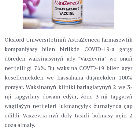
Oksford Uniwersitetiniň AstraZeneca farmasewtik
kompaniýasy bilen birlikde COVID-19-a garşy
döreden waksinasynyň ady "Vaxzevria" we onuň
netijeliligi 76%. Bu waksina COVID-19 bilen agyr
kesellemekden we hassahana düşmekden 100%
goraýar. Waksinanyň kliniki barlaglarynyň 2 we 3-
nji tapgyrlary dowam edýär, ýöne 3-nji tapgyryň
wagtlaýyn netijeleri lukmançylyk žurnalynda çap
edildi. Vaxzevria-nyň doly täsirli bolmasy üçin 2
doza almaly.