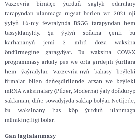
Vaxzevria birnäçe ýurduň saglyk edaralary
tarapyndan ulanmaga rugsat berlen we 2021-nji
ýylyň 16-njy fewralynda BSGG tarapyndan hem
tassyklanyldy. Şu ýylyň soňuna çenli bu
kärhananyň jemi 2 mlrd doza waksina
öndürmegine garaşylýar. Bu waksina COVAX
programmasy arkaly pes we orta girdejili ýurtlara
hem ýaýradylar. Vaxzevria-nyň bahasy beýleki
firmalar bilen deňeşdirilende arzan we beýleki
mRNA waksinalary (Pfizer, Moderna) ýaly doňduryp
saklaman, diňe sowadyjyda saklap bolýar. Netijede,
bu waksinany has köp ýurduň ulanmaga
mümkinçiligi bolar.
Gan lagtalanmasy