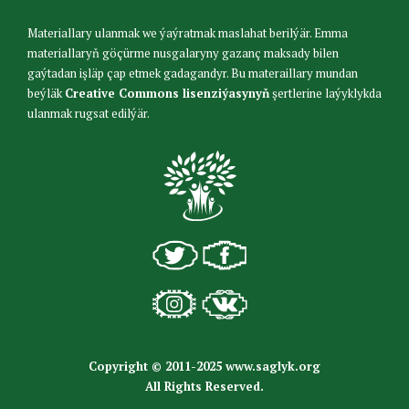
Materiallary ulanmak we ýaýratmak maslahat berilýär. Emma
materiallaryň göçürme nusgalaryny gazanç maksady bilen
gaýtadan işläp çap etmek gadagandyr. Bu materaillary mundan
beýläk
Creative Commons lisenziýasynyň
şertlerine laýyklykda
ulanmak rugsat edilýär.
Copyright © 2011-2025 www.saglyk.org
All Rights Reserved.