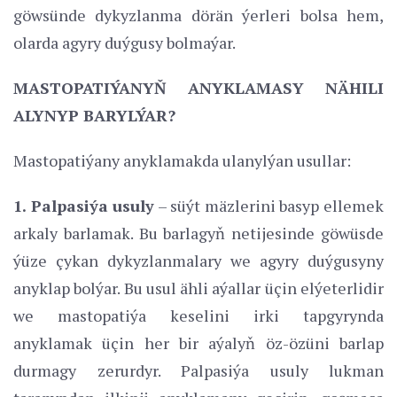
göwsünde dykyzlanma dörän ýerleri bolsa hem,
olarda agyry duýgusy bolmaýar.
MASTOPATIÝANYŇ ANYKLAMASY NÄHILI
ALYNYP BARYLÝAR?
Mastopatiýany anyklamakda ulanylýan usullar:
1. Palpasiýa usuly
– süýt mäzlerini basyp ellemek
arkaly barlamak. Bu barlagyň netijesinde göwüsde
ýüze çykan dykyzlanmalary we agyry duýgusyny
anyklap bolýar. Bu usul ähli aýallar üçin elýeterlidir
we mastopatiýa keselini irki tapgyrynda
anyklamak üçin her bir aýalyň öz-özüni barlap
durmagy zerurdyr. Palpasiýa usuly lukman