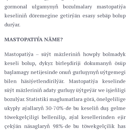
gormonal ulgamynyň bozulmalary mastopatiýa
keseliniň döremegine getirýän esasy sebäp bolup
durýar.
MASTOPATIÝA NÄME?
Mastopatiýa – süýt mäzleriniň howply bolmadyk
keseli bolup, dykyz birleşdiriji dokumanyň ösüp
başlamagy netijesinde onuň gurluşynyň uýtgemegi
bilen häsiýetlendirilýär. Mastopatiýa keselinde
süýt mäzleriniň adaty gurluşy üýtgeýär we işjeňligi
bozulýar. Statistiki maglumatlara görä, önelgelilige
ukyply aýallaryň 30-70%-de bu keseliň duş gelme
töwekgelçiligi bellenilip, aýal kesellerinden ejir
çekýän näsaglaryň 98%-de bu töwekgelçilik has