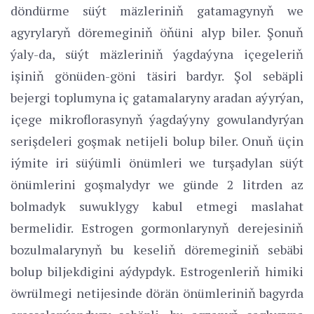
döndürme süýt mäzleriniň gatamagynyň we
agyrylaryň döremeginiň öňüni alyp biler. Şonuň
ýaly-da, süýt mäzleriniň ýagdaýyna içegeleriň
işiniň gönüden-göni täsiri bardyr. Şol sebäpli
bejergi toplumyna iç gatamalaryny aradan aýyrýan,
içege mikroflorasynyň ýagdaýyny gowulandyrýan
serişdeleri goşmak netijeli bolup biler. Onuň üçin
iýmite iri süýümli önümleri we turşadylan süýt
önümlerini goşmalydyr we günde 2 litrden az
bolmadyk suwuklygy kabul etmegi maslahat
bermelidir. Estrogen gormonlarynyň derejesiniň
bozulmalarynyň bu keseliň döremeginiň sebäbi
bolup biljekdigini aýdypdyk. Estrogenleriň himiki
öwrülmegi netijesinde dörän önümleriniň bagyrda