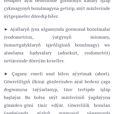
sebäpler aýal bedeninde gormonyň kadaly işläp
çykmagynyň bozulmagyna getirip, süýt mäzlerinde
üýtgeşmeler döredip biler.
► Aýallaryň jyns ulgamynda gormonal bozulmalar
(endometrioz, ýatgynyň miomasy,
ýumurtgalyklaryň işjeňliginiň bozulmagy) we
alawlama hadysalary (adneksit, endometrit)
netijesinde döreýän keseller.
► Çagany emeli usul bilen aýyrtmak (abort).
Göwreliligiň ilkinji günlerinden aýal bedeni çaga
dogrumyna taýýarlanyp, täze tertipde işläp
başlaýar. Bu bolsa süýt mäzleriniň ýagdaýyna
gönüden-göni täsir edýär. Göwrelilik bozulan
ýagdaýynda aýalyň gormonal ulgamynda