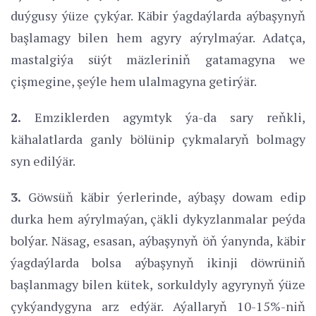
duýgusy ýüze çykýar. Käbir ýagdaýlarda aýbaşynyň
başlamagy bilen hem agyry aýrylmaýar. Adatça,
mastalgiýa süýt mäzleriniň gatamagyna we
çişmegine, şeýle hem ulalmagyna getirýär.
2.
Emziklerden agymtyk ýa-da sary reňkli,
kähalatlarda ganly bölünip çykmalaryň bolmagy
syn edilýär.
3.
Göwsüň käbir ýerlerinde, aýbaşy dowam edip
durka hem aýrylmaýan, çäkli dykyzlanmalar peýda
bolýar. Näsag, esasan, aýbaşynyň öň ýanynda, käbir
ýagdaýlarda bolsa aýbaşynyň ikinji döwrüniň
başlanmagy bilen kütek, sorkuldyly agyrynyň ýüze
çykýandygyna arz edýär. Aýallaryň 10-15%-niň