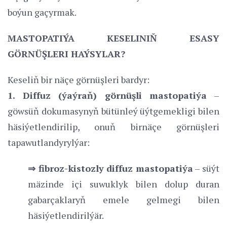
boýun gaçyrmak.
MASTOPATIÝA KESELINIŇ ESASY
GÖRNÜŞLERI HAÝSYLAR?
Keseliň bir näçe görnüşleri bardyr:
1. Diffuz (ýaýraň) görnüşli mastopatiýa
–
göwsüň dokumasynyň bütünleý üýtgemekligi bilen
häsiýetlendirilip, onuň birnäçe görnüşleri
tapawutlandyrylýar:
⇒ fibroz-kistozly diffuz mastopatiýa
– süýt
mäzinde içi suwuklyk bilen dolup duran
gabarçaklaryň emele gelmegi bilen
häsiýetlendirilýär.