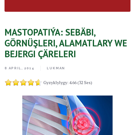
MASTOPATIÝA: SEBÄBI,
GÖRNÜŞLERI, ALAMATLARY WE
BEJERGI ÇÄRELERI
8 APRIL, 2014
LUKMAN
Gyzyklylygy: 4.66 (32 Ses)