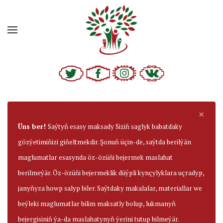
×
Üns ber!
Saýtyň esasy maksady Siziň saglyk babatdaky
gözýetimiňizi giňeltmekdir. Şonuň üçin-de, saýtda berilýän
maglumatlar esasynda öz-özüňi bejermek maslahat
berilmeýär. Öz-özüňi bejermeklik düýpli kynçylyklara uçradyp,
janyňyza howp salyp biler. Saýtdaky makalalar, materiallar we
beýleki maglumatlar bilim maksatly bolup, lukmanyň
bejergisiniň ýa-da maslahatynyň ýerini tutup bilmeýär.