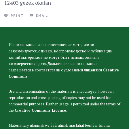
12403 gezek okalan
PRINT
EMAIL
Использование и распространение материалов
рекомендуется, однако, воспроизводство и публикации
копий материалов не могут быть использованы в
коммерческих целях. Дальнейшее использование
разрешается в соответствии с условиями
лицензии Creative
Commons
.
Use and dissemination of the materials is encouraged; however,
reproduction and cross-posting of copies may not be used for
commercial purposes. Further usage is permitted under the terms of
the
Creative Commons License
.
Materiallary ulanmak we ýaýratmak maslahat berilýär. Emma