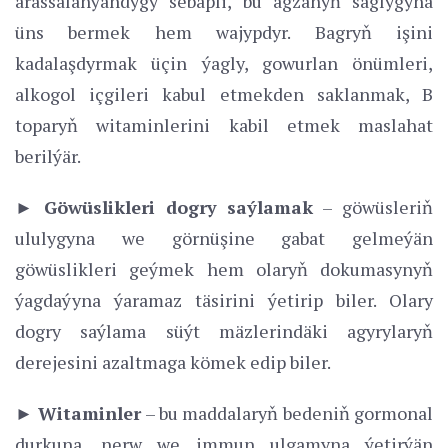
arassalanýandygy sebäpli, bu agzanyň saglygyna
üns bermek hem wajypdyr. Bagryň işini
kadalaşdyrmak üçin ýagly, gowurlan önümleri,
alkogol içgileri kabul etmekden saklanmak, B
toparyň witaminlerini kabil etmek maslahat
berilýär.
► Göwüslikleri dogry saýlamak
– göwüsleriň
ululygyna we görnüşine gabat gelmeýän
göwüslikleri geýmek hem olaryň dokumasynyň
ýagdaýyna ýaramaz täsirini ýetirip biler. Olary
dogry saýlama süýt mäzlerindäki agyrylaryň
derejesini azaltmaga kömek edip biler.
► Witaminler
– bu maddalaryň bedeniň gormonal
durkuna, nerw we immun ulgamyna ýetirýän