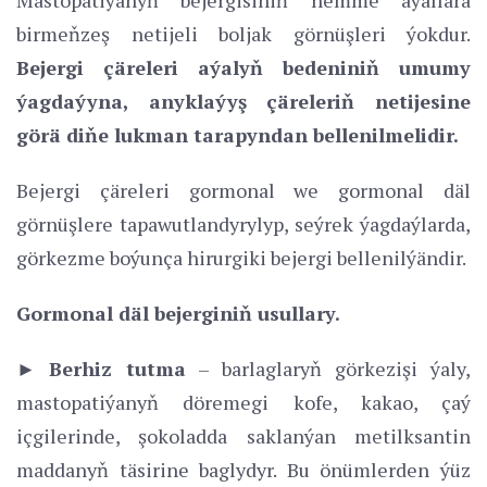
birmeňzeş netijeli boljak görnüşleri ýokdur.
Bejergi çäreleri aýalyň bedeniniň umumy
ýagdaýyna, anyklaýyş çäreleriň netijesine
görä diňe lukman tarapyndan bellenilmelidir.
Bejergi çäreleri gormonal we gormonal däl
görnüşlere tapawutlandyrylyp, seýrek ýagdaýlarda,
görkezme boýunça hirurgiki bejergi bellenilýändir.
Gormonal däl bejerginiň usullary.
►
Berhiz tutma
– barlaglaryň görkezişi ýaly,
mastopatiýanyň döremegi kofe, kakao, çaý
içgilerinde, şokoladda saklanýan metilksantin
maddanyň täsirine baglydyr. Bu önümlerden ýüz