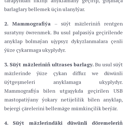
tarapyndan ilkinji anyklamany geçirip, goşmaça
barlaglary bellemek üçin ulanylýar.
2. Mammografiýa
– süýt mäzleriniň rentgen
suratyny öwrenmek. Bu usul palpasiýa geçirilende
anyklap bolmaýan ujypsyz dykyzlanmalara çenli
ýüze çykarmaga ukyplydyr.
3. Süýt mäzleriniň ultrases barlagy.
Bu usul süýt
mäzlerinde ýüze çykan diffuz we düwünli
üýtgeşmeleri anyklamaga ukyplydyr.
Mammografiýa bilen utgaşykda geçirilen USB
mastopatiýany ýokary netijelilik bilen anyklap,
bejergi çärelerini bellemäge mümkinçilik berýär.
4. Süýt mäzlerindäki düwünli döremeleriň