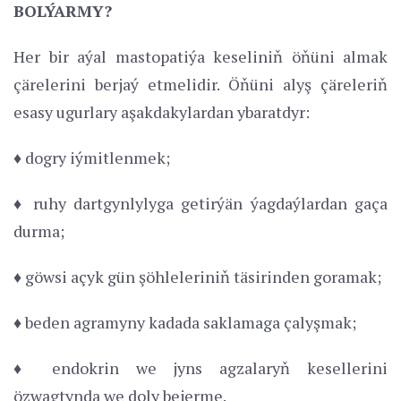
BOLÝARMY?
Her bir aýal mastopatiýa keseliniň öňüni almak
çärelerini berjaý etmelidir. Öňüni alyş çäreleriň
esasy ugurlary aşakdakylardan ybaratdyr:
♦ dogry iýmitlenmek;
♦ ruhy dartgynlylyga getirýän ýagdaýlardan gaça
durma;
♦ göwsi açyk gün şöhleleriniň täsirinden goramak;
♦ beden agramyny kadada saklamaga çalyşmak;
♦ endokrin we jyns agzalaryň kesellerini
özwagtynda we doly bejerme.