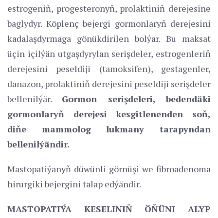
estrogeniň, progesteronyň, prolaktiniň derejesine
baglydyr. Köplenç bejergi gormonlaryň derejesini
kadalaşdyrmaga gönükdirilen bolýar. Bu maksat
üçin içilýän utgaşdyrylan serişdeler, estrogenleriň
derejesini peseldiji (tamoksifen), gestagenler,
danazon, prolaktiniň derejesini peseldiji serişdeler
bellenilýär.
Gormon serişdeleri, bedendäki
gormonlaryň derejesi kesgitlenenden soň,
diňe mammolog lukmany tarapyndan
bellenilýändir.
Mastopatiýanyň düwünli görnüşi we fibroadenoma
hirurgiki bejergini talap edýändir.
MASTOPATIÝA KESELINIŇ ÖŇÜNI ALYP