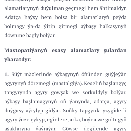
alamatlarynyň duýulman geçmegi hem ähtimaldyr.
Adatça haýsy hem bolsa bir alamatlaryň peýda
bolmagy ýa-da ýitip gitmegi aýbaşy halkasynyň
döwrüne bagly bolýar.
Mastopatiýanyň esasy alamatlary şulardan
ybaratdyr:
1.
Süýt mäzlerinde aýbaşynyň öňünden güýjeýän
agyrynyň döremegi (mastalgiýa). Keseliň başlangyç
tapgyrynda agyry gowşak we sorkuldyly bolýar,
aýbaşy başlamagynyň öň ýanynda, adatça, agyry
duýgusy aýrylyp gidýär. Soňky tapgyrda yzygiderli
agyry ýüze çykyp, eginlere, arka, boýna we goltugyň
aşaklaryna ýaýraýar. Göwse degilende agyry