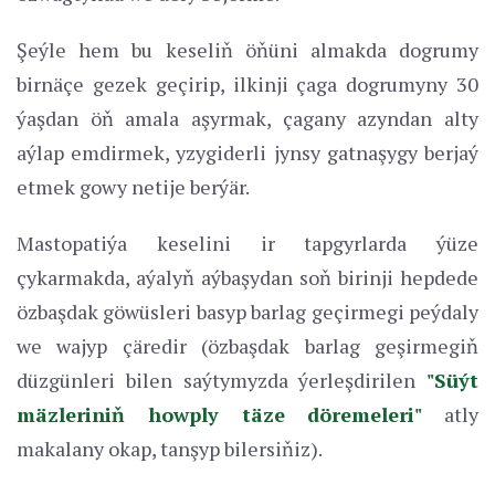
Şeýle hem bu keseliň öňüni almakda dogrumy
birnäçe gezek geçirip, ilkinji çaga dogrumyny 30
ýaşdan öň amala aşyrmak, çagany azyndan alty
aýlap emdirmek, yzygiderli jynsy gatnaşygy berjaý
etmek gowy netije berýär.
Mastopatiýa keselini ir tapgyrlarda ýüze
çykarmakda, aýalyň aýbaşydan soň birinji hepdede
özbaşdak göwüsleri basyp barlag geçirmegi peýdaly
we wajyp çäredir (özbaşdak barlag geşirmegiň
düzgünleri bilen saýtymyzda ýerleşdirilen
"Süýt
mäzleriniň howply täze döremeleri"
atly
makalany okap, tanşyp bilersiňiz).