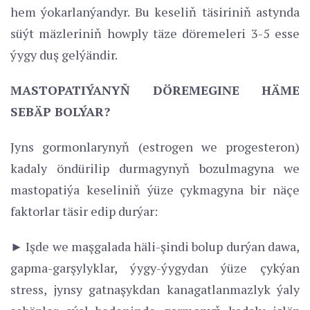
hem ýokarlanýandyr. Bu keseliň täsiriniň astynda
süýt mäzleriniň howply täze döremeleri 3-5 esse
ýygy duş gelýändir.
MASTOPATIÝANYŇ DÖREMEGINE HÄME
SEBÄP BOLÝAR?
Jyns gormonlarynyň (estrogen we progesteron)
kadaly öndürilip durmagynyň bozulmagyna we
mastopatiýa keseliniň ýüze çykmagyna bir näçe
faktorlar täsir edip durýar:
► Işde we maşgalada häli-şindi bolup durýan dawa,
gapma-garşylyklar, ýygy-ýygydan ýüze çykýan
stress, jynsy gatnaşykdan kanagatlanmazlyk ýaly