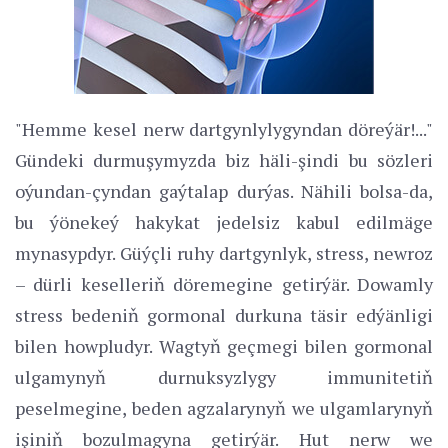
"Hemme kesel nerw dartgynlylygyndan döreýär!..."
Gündeki durmuşymyzda biz häli-şindi bu sözleri
oýundan-çyndan gaýtalap durýas. Nähili bolsa-da,
bu ýönekeý hakykat jedelsiz kabul edilmäge
mynasypdyr. Güýçli ruhy dartgynlyk, stress, newroz
– dürli keselleriň döremegine getirýär. Dowamly
stress bedeniň gormonal durkuna täsir edýänligi
bilen howpludyr. Wagtyň geçmegi bilen gormonal
ulgamynyň durnuksyzlygy immunitetiň
peselmegine, beden agzalarynyň we ulgamlarynyň
işiniň bozulmagyna getirýär. Hut nerw we