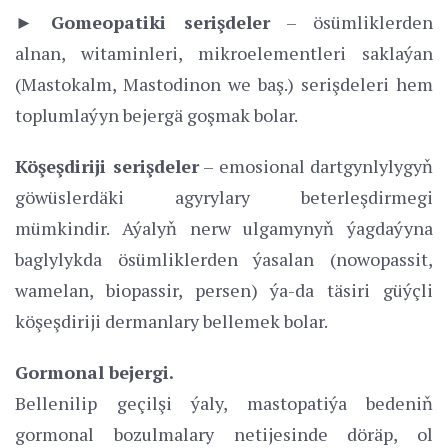
► Gomeopatiki serişdeler
– ösümliklerden
alnan, witaminleri, mikroelementleri saklaýan
(Mastokalm, Mastodinon we baş.) serişdeleri hem
toplumlaýyn bejergä goşmak bolar.
Köşeşdiriji serişdeler
– emosional dartgynlylygyň
göwüslerdäki agyrylary beterleşdirmegi
mümkindir. Aýalyň nerw ulgamynyň ýagdaýyna
baglylykda ösümliklerden ýasalan (nowopassit,
wamelan, biopassir, persen) ýa-da täsiri güýçli
köşeşdiriji dermanlary bellemek bolar.
Gormonal bejergi.
Bellenilip geçilşi ýaly, mastopatiýa bedeniň
gormonal bozulmalary netijesinde döräp, ol