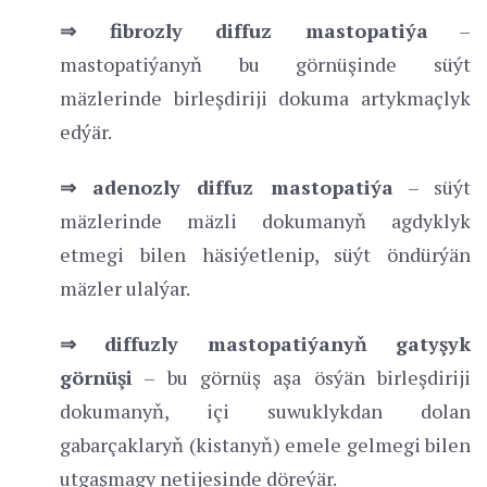
⇒
fibrozly diffuz mastopatiýa
–
mastopatiýanyň bu görnüşinde süýt
mäzlerinde birleşdiriji dokuma artykmaçlyk
edýär.
⇒
adenozly diffuz mastopatiýa
– süýt
mäzlerinde mäzli dokumanyň agdyklyk
etmegi bilen häsiýetlenip, süýt öndürýän
mäzler ulalýar.
⇒
diffuzly mastopatiýanyň gatyşyk
görnüşi
– bu görnüş aşa ösýän birleşdiriji
dokumanyň, içi suwuklykdan dolan
gabarçaklaryň (kistanyň) emele gelmegi bilen
utgaşmagy netijesinde döreýär.