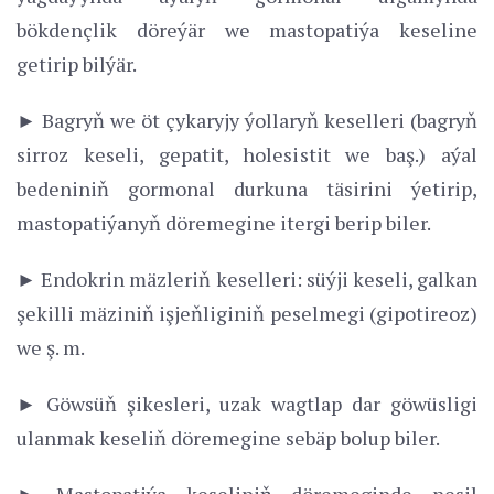
bökdençlik döreýär we mastopatiýa keseline
getirip bilýär.
► Bagryň we öt çykaryjy ýollaryň keselleri (bagryň
sirroz keseli, gepatit, holesistit we baş.) aýal
bedeniniň gormonal durkuna täsirini ýetirip,
mastopatiýanyň döremegine itergi berip biler.
► Endokrin mäzleriň keselleri: süýji keseli, galkan
şekilli mäziniň işjeňliginiň peselmegi (gipotireoz)
we ş. m.
► Göwsüň şikesleri, uzak wagtlap dar göwüsligi
ulanmak keseliň döremegine sebäp bolup biler.
► Mastopatiýa keseliniň döremeginde nesil