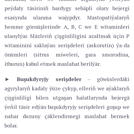
peýdaly täsiriniň bardygy sebäpli olary bejergi
esasynda ulanma wajypdyr. Mastopatiýalaryň
hemme görnüşlerinde A, B, C we E witaminleri
ulanylýar. Mäzleriň çişginliligini azaltmak üçin P
witaminini saklaýan serişdeleri (askorutin) ýa-da
önümleri (sitrus miweleri, gara smorodina,
itburun) kabul etmek maslahat berilýär.
► Buşukdyryjy serişdeler
– göwüslerdäki
agyrylaryň kadaly ýüze çykyp, elleriň we aýaklaryň
çişginliligi bilen utgaşan halatlarynda bejergä
ýeňil täsir edýän buşukdyryjy serişdeleri goşup we
nahar duzuny çäklendirmegi maslahat bermek
bolar.