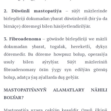
2. Düwünli mastopatiýa
– süýt mäzlerinde
birleşdiriji dokumadan ybarat düwünleriň (bir ýa-da
birnäçe) döremegi bilen häsiýetlendirilýär.
3. Fibroadenoma
– göwüsde birleşdiriji we mäzli
dokumadan ybarat, togalak, hereketli, dykyz
döremedir. Bu döreme howpsuz bolup, operasiýa
usuly bilen aýrylýar. Süýt mäzleriniň
fibroadenomasy örän ýygy syn edilýän görnüş
bolup, adatça ýaş aýallarda duş gelýär.
MASTOPATIÝANYŇ ALAMATLARY NÄHILI
BOLÝAR?
Mastopatiýa uzaga çekýän keseldir. Onuň ilkinji