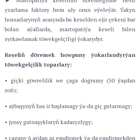
yzarlama faktory hem uly orun eýeleýär. Ýakyn
hossarlarynyň arasynda bu keselden ejir çekeni bar
bolan aýallarda, mastopatiýa keseli bilen
syrkawlamak töwekgelçiligi ýokarydyr.
Keseliň döremek howpuny ýokarlandyrýan
töwekgelçilik toparlary:
• giçki göwrelilik we çaga dogrumy (30 ýaşdan
soň);
• aýbaşynyň has ir başlamagy ýa-da giç gutarmagy;
• jynsy gatnaşyklaryň kadasyzlygy;
• çagany 6 aýdan az emdirmek ýa-da emdirmekden