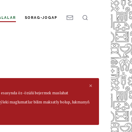
ALALAR
SORAG-JOGAP
×
ar esasynda öz-özüňi bejermek maslahat
beýleki maglumatlar bilim maksatly bolup, lukmanyň