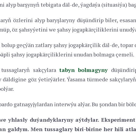
ni alyp barşynyň tebigata däl-de, ýagdaýa (situasiýa) ba
laryň özlerini alyp baryşlaryny düşündirip biler, esa
üp, öz şahsyýetini we şahsy jogapkärçiliklerini unudýa
ň bolup geçýän zatlary şahsy jogapkärçilik däl-de, top
bäpli şahsy jogapkärçiliklerini unudan bolmaga çemeli.
tussaglaryň sakçylara
tabyn bolmagyny
düşündirip
ly däldigine göz ýetirýärler. Ýasama türmede sakçylary
olýar.
rdo gatnaşyjylardan interwýu alýar. Bu şondan bir böl
 we yhlasly duýandyklaryny aýtdylar. Eksperiment
n galdym. Men tussaglary biri-birine her hili at