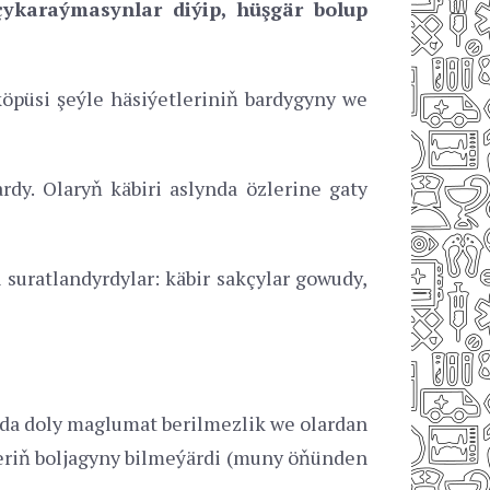
ykaraýmasynlar diýip, hüşgär bolup
köpüsi şeýle häsiýetleriniň bardygyny we
dy. Olaryň käbiri aslynda özlerine gaty
 suratlandyrdylar: käbir sakçylar gowudy,
ada doly maglumat berilmezlik we olardan
riň boljagyny bilmeýärdi (muny öňünden