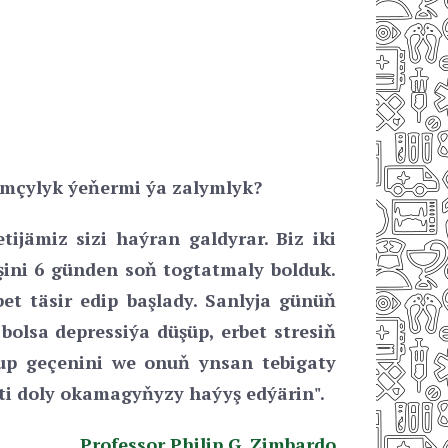
mçylyk ýeňermi ýa zalymlyk?
ijämiz sizi haýran galdyrar. Biz iki
ini 6 günden soň togtatmaly bolduk.
et täsir edip başlady. Sanlyja günüň
bolsa depressiýa düşüp, erbet stresiň
lup geçenini we onuň ynsan tebigaty
i doly okamagyňyzy haýyş edýärin".
Professor Philip G. Zimbardo