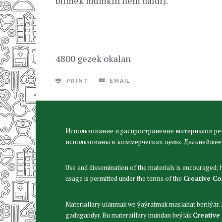
bilmek mümkin hem däldi).
4800 gezek okalan
PRINT
EMAIL
Использование и распространение материалов ре
использованы в коммерческих целях. Дальнейшее
Use and dissemination of the materials is encouraged;
usage is permitted under the terms of the
Creative C
Materiallary ulanmak we ýaýratmak maslahat berilýär
gadagandyr. Bu materaillary mundan beýläk
Creative