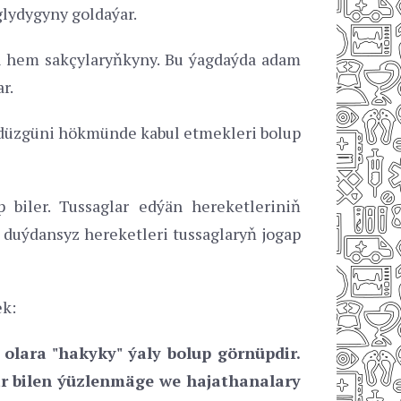
glydygyny goldaýar.
san hem sakçylaryňkyny. Bu ýagdaýda adam
r.
ar düzgüni hökmünde kabul etmekleri bolup
 biler. Tussaglar edýän hereketleriniň
ň duýdansyz hereketleri tussaglaryň jogap
ek:
 olara "hakyky" ýaly bolup görnüpdir.
lar bilen ýüzlenmäge we hajathanalary