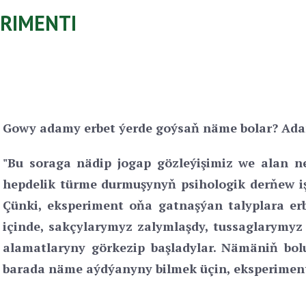
RIMENTI
Gowy adamy erbet ýerde goýsaň näme bolar? Ada
"Bu soraga nädip jogap gözleýişimiz we alan net
hepdelik türme durmuşynyň psihologik derňew iş
Çünki, eksperiment oňa gatnaşýan talyplara erb
içinde, sakçylarymyz zalymlaşdy, tussaglarymyz 
alamatlaryny görkezip başladylar. Nämäniň bo
barada näme aýdýanyny bilmek üçin, eksperiment