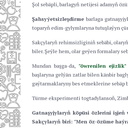
Şol sebäpli, barlagyň netijesi adamyň özü
Şahsyýetsizleşdirme
barlaga gatnaşyjy
toparyň edim-gylymlaryna tutuşlaýyn çüm
Sakçylaryň rehimsizliginiň sebäbi, olary
biler. Şeýle hem, olar geýen formalary se
Mundan başga-da,
"öwrenilen ejizlik"
başlaryna gelýän zatlar bilen känbir bag
gaýtarmaklaryny bes etmeklerine sebäp b
Türme eksperimenti togtadylansoň, Zimba
Gatnaşyjylaryň köpüsi özlerini işjeň
Sakçylaryň biri: "Men öz-özüme haýra