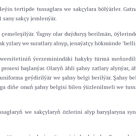
ýin tertipde tussaglara we sakçylara bölýärler. Gatnaş
1 sany sakçy jemlenýär.
 çemeleşilýär. Ýagny olar duýduryş berilmän, öýlerind
ak yzlary we suratlary alnyp, jenaýatçy hökmünde "belli
iwersitetiniň ýerzeminindäki hakyky türmä meňzedili
rosesi başlanýar. Olaryň ähli şahsy zatlary alynýar, ä
 uniforma geýdirilýär we şahsy belgi berilýär. Şahsy b
a diňe onuň şahsy belgisi bilen ýüzlenilmeli we tussa
aglaryň we sakçylaryň özlerini alyp baryşlaryna sy