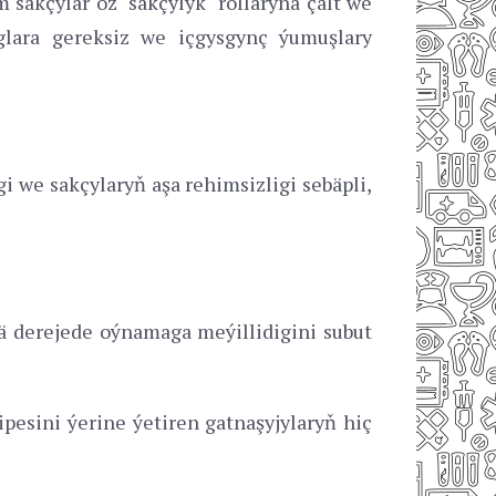
 sakçylar öz "sakçylyk" rollaryna çalt we
aglara gereksiz we içgysgynç ýumuşlary
 we sakçylaryň aşa rehimsizligi sebäpli,
ä derejede oýnamaga meýillidigini subut
esini ýerine ýetiren gatnaşyjylaryň hiç