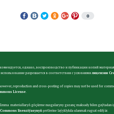
0
комендуется, однако, воспроизводство и публикации копий материал
 использование разрешается в соответствии с условиями
лицензии Cr
 however, reproduction and cross-posting of copies may not be used for comme
ommons License
.
. Emma materiallaryň göçürme nusgalaryny gazanç maksady bilen gaýtadan i
 Commons lisenziýasynyň
şertlerine laýyklykda ulanmak rugsat edilýär.