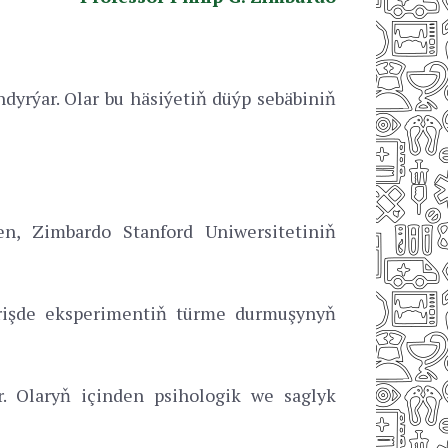
yrýar. Olar bu häsiýetiň düýp sebäbiniň
n, Zimbardo Stanford Uniwersitetiniň
dirişde eksperimentiň türme durmuşynyň
r. Olaryň içinden psihologik we saglyk