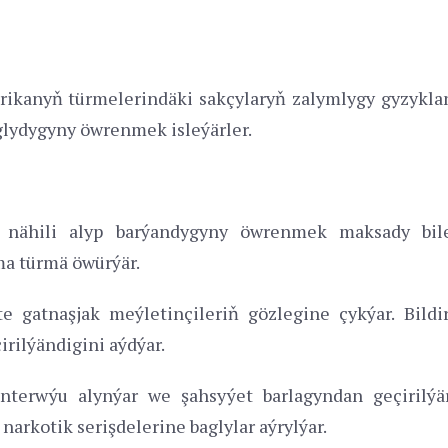
ikanyň türmelerindäki sakçylaryň zalymlygy gyzykland
glydygyny öwrenmek isleýärler.
i nähili alyp barýandygyny öwrenmek maksady bile
ma türmä öwürýär.
nte gatnaşjak meýletinçileriň gözlegine çykýar. Bil
irilýändigini aýdýar.
interwýu alynýar we şahsyýet barlagyndan geçirilýä
narkotik serişdelerine baglylar aýrylýar.