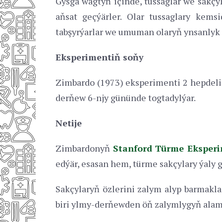
Gysga wagtyň içinde, tussaglar we sakçyl
aňsat geçýärler. Olar tussaglary kems
tabşyrýarlar we umuman olaryň ynsanlyk 
Eksperimentiň soňy
Zimbardo (1973) eksperimenti 2 hepdelik
derňew 6-njy gününde togtadylýar.
Netije
Zimbardonyň
Stanford Türme Eksperi
edýär, esasan hem, türme sakçylary ýaly gü
Sakçylaryň özlerini zalym alyp barmakla
biri ylmy-derňewden öň zalymlygyň alam