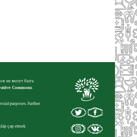
ов не могут быть
eative Commons
.
rcial purposes. Further
şläp çap etmek