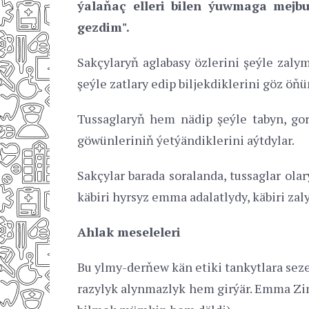
ýalaňaç elleri bilen ýuwmaga mejb
gezdim".
Sakçylaryň aglabasy özlerini şeýle zaly
şeýle zatlary edip biljekdiklerini göz öň
Tussaglaryň hem nädip şeýle tabyn, gork
göwünleriniň ýetýändiklerini aýtdylar.
Sakçylar barada soralanda, tussaglar ola
käbiri hyrsyz emma adalatlydy, käbiri zal
Ahlak meseleleri
Bu ylmy-derňew kän etiki tankytlara sez
razylyk alynmazlyk hem girýär. Emma Z