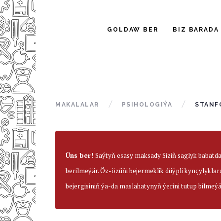
GOLDAW BER
BIZ BARADA
MAKALALAR
PSIHOLOGIÝA
STANF
Üns ber!
Saýtyň esasy maksady Siziň saglyk babatd
berilmeýär. Öz-özüňi bejermeklik düýpli kynçylyklar
bejergisiniň ýa-da maslahatynyň ýerini tutup bilmeýä