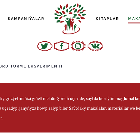
KAMPANIÝALAR
KITAPLAR
MAK
ORD TÜRME EKSPERIMENTI
aky gözýetimiňizi giňeltmekdir. Şonuň üçin-de, saýtda berilýän maglumatl
a uçradyp, janyňyza howp salyp biler. Saýtdaky makalalar, materiallar we 
r.