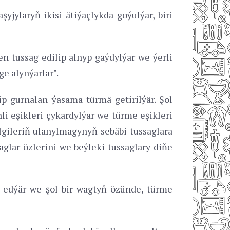
yjylaryň ikisi ätiýaçlykda goýulýar, biri
en tussag edilip alnyp gaýdylýar we ýerli
ge alynýarlar".
p gurnalan ýasama türmä getirilýär. Şol
hli eşikleri çykardylýar we türme eşikleri
elgileriň ulanylmagynyň sebäbi tussaglara
glar özlerini we beýleki tussaglary diňe
n edýär we şol bir wagtyň özünde, türme