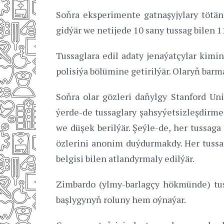
Soňra eksperimente gatnaşyjylary tötänle
gidýär we netijede 10 sany tussag bilen 1
Tussaglara edil adaty jenaýatçylar kimin
polisiýa bölümine getirilýär. Olaryň barm
Soňra olar gözleri daňylgy Stanford Un
ýerde-de tussaglary şahsyýetsizleşdirme p
we düşek berilýär. Şeýle-de, her tussaga
özlerini anonim duýdurmakdy. Her tussag
belgisi bilen atlandyrmaly edilýär.
Zimbardo (ylmy-barlagçy hökmünde) tuss
başlygynyň roluny hem oýnaýar.