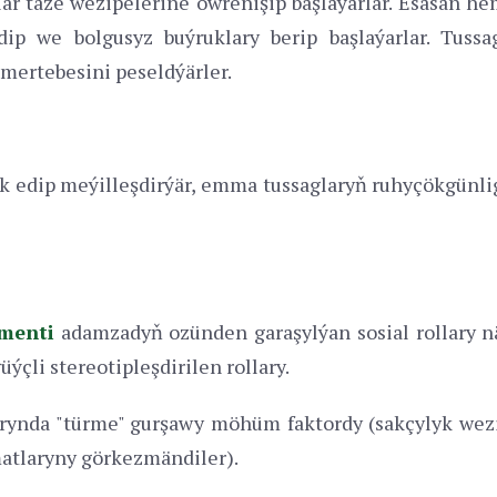
ar täze wezipelerine öwrenişip başlaýarlar. Esasan hem
idip we bolgusyz buýruklary berip başlaýarlar. Tuss
mertebesini peseldýärler.
 edip meýilleşdirýär, emma tussaglaryň ruhyçökgünligi
menti
adamzadyň ozünden garaşylýan sosial rollary n
ýçli stereotipleşdirilen rollary.
rynda "türme" gurşawy möhüm faktordy (sakçylyk wezip
atlaryny görkezmändiler).