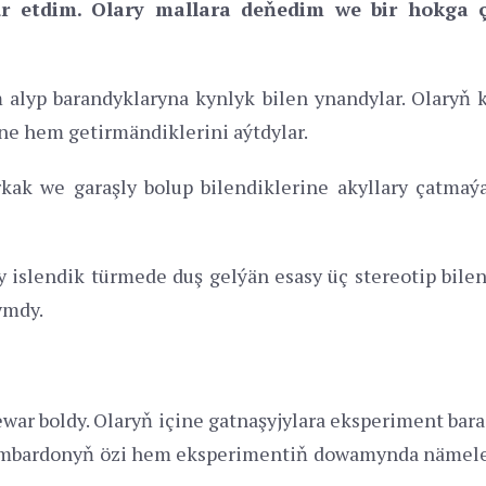
ur etdim. Olary mallara deňedim we bir hokga ç
m alyp barandyklaryna kynlyk bilen ynandylar. Olaryň 
üne hem getirmändiklerini aýtdylar.
ak we garaşly bolup bilendiklerine akyllary çatmaýar
ry islendik türmede duş gelýän esasy üç stereotip bilen
ymdy.
ewar boldy. Olaryň içine gatnaşyjylara eksperiment bar
imbardonyň özi hem eksperimentiň dowamynda nämele