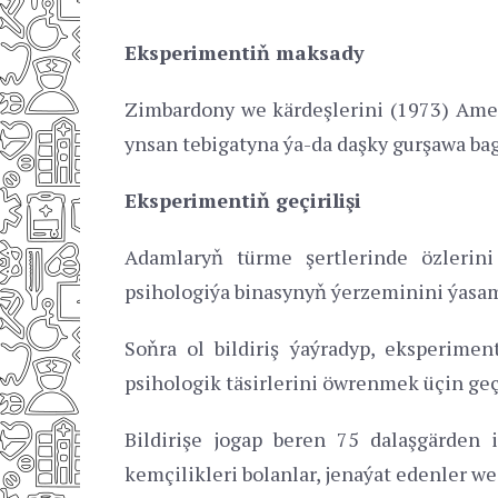
Eksperimentiň maksady
Zimbardony we kärdeşlerini (1973) Amer
ynsan tebigatyna ýa-da daşky gurşawa ba
Eksperimentiň geçirilişi
Adamlaryň türme şertlerinde özlerin
psihologiýa binasynyň ýerzeminini ýasa
Soňra ol bildiriş ýaýradyp, eksperime
psihologik täsirlerini öwrenmek üçin geç
Bildirişe jogap beren 75 dalaşgärden 
kemçilikleri bolanlar, jenaýat edenler we 