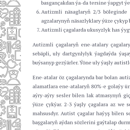
basgançakdan ýa-da tersine ýapgyt ý
Autizmli näsaglaryň 2/3 böleginde 
agzalarynyň näsazlyklary ýüze çykyp b
Autizmli çagalarda ukusyzlyk has ýygy
Autizmli çagalaryň ene-atalary çagala
sebäpli, uly dartgynlylyk ýagdaýda ýaşa
buýsanyp gezýärler. Ýöne uly ýaşly autist
Ene-atalar öz çagalarynda bar bolan aut
alamatlara ene-atalaryň 80%-e golaýy ün
aýry-aýry sesler bilen lak atmasynyň g
ýüze çykýar. 2-3 ýaşly çagalara az we 
mahsusdyr. Autist çagalar haýyş bilen se
başgalaryň aýdan sözlerini gaýtalap dur