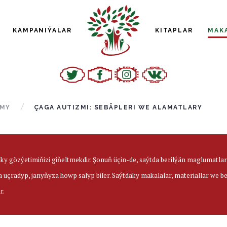
KAMPANIÝALAR
KITAPLAR
MAK
MY
ÇAGA AUTIZMI: SEBÄPLERI WE ALAMATLARY
aky gözýetimiňizi giňeltmekdir. Şonuň üçin-de, saýtda berilýän maglumatl
a uçradyp, janyňyza howp salyp biler. Saýtdaky makalalar, materiallar we 
r.