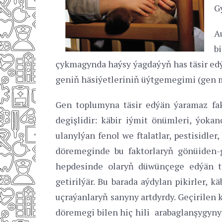
G
A
b
çykmagynda haýsy ýagdaýyň has täsir edýä
geniň häsiýetleriniň üýtgemegimi (gen m
Gen toplumyna täsir edýän ýaramaz fak
degişlidir: käbir iýmit önümleri, ýokanç
ulanylýan fenol we ftalatlar, pestisidle
döremeginde bu faktorlaryň gönüiden-gö
hepdesinde olaryň düwünçege edýän tä
getirilýär. Bu barada aýdylan pikirler, 
uçraýanlaryň sanyny artdyrdy. Geçirilen
döremegi bilen hiç hili arabaglanşygyny