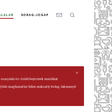
ALALAR
SORAG-JOGAP
×
ar esasynda öz-özüňi bejermek maslahat
beýleki maglumatlar bilim maksatly bolup, lukmanyň