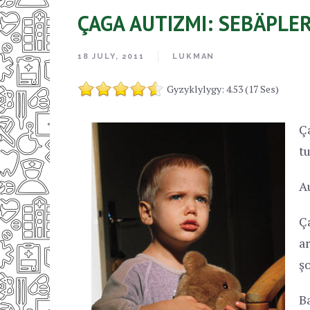
ÇAGA AUTIZMI: SEBÄPLE
18 JULY, 2011
LUKMAN
Gyzyklylygy: 4.53 (17 Ses)
Ç
t
A
Ç
a
ş
B