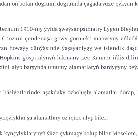
yndan öň bolan dogrum, dogrumda çagada ýüze çykýan k
 termini 1910-njy ýylda şweýsar psihiatry Eýgen Bleýl
r. Ol "özüni çendenaşa gowy görmek" manysyny aňladý
ran howaýy dünýäsinde ýaşaýanlygy we islendik daşd
. Hopkins gospitalynyň lukmany Leo Kanner iňlis dil
züni alyp barşynda umumy alamatlaryň bardygyny beýan
 häsiýetlerinde aşakdaky özboluşly alamatlar döräp,
nçylyklar şu alamatlary öz içine alyp biler:
ak kynçylyklarynyň ýüze çykmagy bolup biler. Meselem,