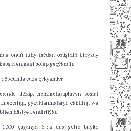
nde onuň ruhy taýdan ösüşiniň binýady
kebşirlenmegi bolup geçýändir.
i döwründe ýüze çykýandyr.
jesinde döräp, hemmetaraplaýyn sosial
mezçiligi, gyzyklanmalaryň çäkliligi we
bilen häsiýetlendirilýär.
r 1000 çaganyň 6-da duş gelip bilýär.