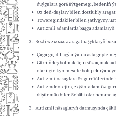
duýgulara görä üýtgemegi, bedeniň 
Öz deň-duşlary bilen dostlukly aragat
Töweregindäkiler bilen şatlygyny, üs
Autizmli adamlarda başga adamlaryň i
2. Sözli we sözsüz aragatnaşyklaryň bozu
Çaga giç dil açýar ýa-da asla geplem
Gürrüňdeş bolmak üçin söz açmak auti
olar üçin kyn mesele bolup durýandyr
Autizmli näsaglara öz gürrüňlerinde 
Autizmden ejir çekýän adam öz gürr
düşünmän biler. Sebäbi olar hemme a
3. Autizmli näsaglaryň durmuşynda çäkl