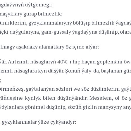
ýagdaýynyň üýtgemegi;
naşyklary gurap bilmezlik;
tünliklerini, gyzyklanmalaryny bölüşip bilmezlik ýagd
çki duýgularyna, gam-gussaly ýagdaýyna düşünip, olar
lmagy aşakdaky alamatlary öz içine alýar:
eýär. Autizmli näsaglaryň 40%-i hiç haçan geplemäni öw
zmli näsaglara kyn düşýär. Şonuň ýaly-da, başlanan gü
;
birmeňzeş, gaýtalanýan sözleri we söz düzümlerini gaý
üňdeşine kynlyk bilen düşünýändir. Meselem, ol öz 
ýdylanlara gönimel düşünip, sözüň gizlin manysyny any
i gyzyklanmalar ýüze çykýandyr: