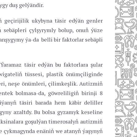
ygy duş gelýändir.
 geçirijilik ukybyna täsir edýän genler
ň sebäpleri çylşyrymly bolup, onuň ýüze
nşygymy ýa-da belli bir faktorlar sebäpli
aramaz täsir edýän bu faktorlara şular
dwigateliň tüssesi, plastik önümçiliginde
eri, neşe önümleri, çilimkeşlik. Autizmiň
ntek bolmasa-da, göwreliligiň birinji 8
anyň täsiri barada hem käbir deliller
lygyny azaltdy. Bu bolsa gyzamyk keseline
aksinalara goşulýan timerosalyň autizmiň
üze çykmagynda enäniň we atanyň ýaşynyň