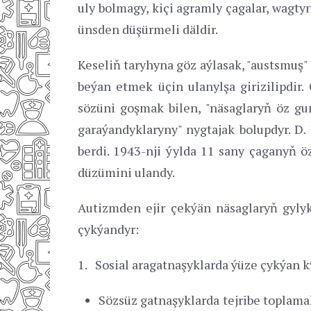
uly bolmagy, kiçi agramly çagalar, wagt
ünsden düşürmeli däldir.
Keseliň taryhyna göz aýlasak, "austsmuş"
beýan etmek üçin ulanylşa girizilipdi
sözüni goşmak bilen, "näsaglaryň öz gu
garaýandyklaryny" nygtajak bolupdyr. D
berdi. 1943-nji ýylda 11 sany çaganyň ö
düzümini ulandy.
Autizmden ejir çekýän näsaglaryň gylyk
çykýandyr:
1. Sosial aragatnaşyklarda ýüze çykýan ky
Sözsüz gatnaşyklarda tejribe toplam