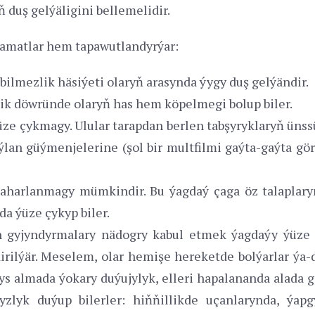
duş gelýäligini bellemelidir.
lamatlar hem tapawutlandyrýar:
bilmezlik häsiýeti olaryň arasynda ýygy duş gelýändir.
ik döwründe olaryň has hem köpelmegi bolup biler.
ze çykmagy. Ulular tarapdan berlen tabşyryklaryň üns
aýlan güýmenjelerine (şol bir multfilmi gaýta-gaýta g
gaharlanmagy mümkindir. Bu ýagdaý çaga öz talaplary
da ýüze çykyp biler.
 gyjyndyrmalary nädogry kabul etmek ýagdaýy ýüze ç
irilýär. Meselem, olar hemişe hereketde bolýarlar ýa-d
 almada ýokary duýujylyk, elleri hapalananda alada ga
yzlyk duýup bilerler: hiňňillikde uçanlarynda, ýap