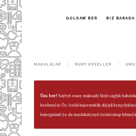
GOLDAW BER
BIZ BARADA
MAKALALAR
RUHY KESELLER
UMU
Üns ber!
Saýtyň esasy maksady Siziň saglyk babatd
berilmeýär. Öz-özüňi bejermeklik düýpli kynçylyklar
bejergisiniň ýa-da maslahatynyň ýerini tutup bilmeýä