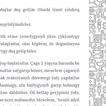
aýlar duş gelýär. Olarda iýmit siňdiriş
nyp bilýändirler.
ilik etme zerurlygynyň ýüze çykýanlygy
walaşýarlar, olar köplenç öz doganlaryna
ygy duş gelip biler.
up başlaýarlar. Çaga 2 ýaşyna baranda bu
amatlar saýgaryp bilner, meselem çaganyň
şak reaksiýanyň döremegi ýaly yagdaýlar
 ulanmagy, söz baýlygynyň garyp bolmagy
ýan däldirlrer. Öň belläp geçişimiz ýaly,
lar üçin mahsusdyr. Meselem, "Seniň adyň