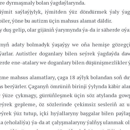
ere dyrmaşmaly bolan ýagdaýlarynda.
iýmit saýlaýjylyk, iýmitden ýüz döndürmek ýaly ýagd
iler, ýöne bu autizm üçin mahsus alamat däldir.
 duş gelip, olar gijäniň ýarymynda ýa-da ir säherde oýa
rynyň adaty bolmadyk ýaşaýşy we oňa hemişe gözegç
ýarlar. Autistler doganlary bilen seýrek ýagdaýda da
lerde ene-atalary we doganlary bilen düşünişmezlikler ý
izme mahsus alamatlary, çaga 18 aýlyk bolandan soň duý
s berýärler. Çaganyň ömrüniň birinji ýylynda käbir al
iç ýüze çykmagy, gürrüňleşmek üçin söz atylanda gow
seýrek gepleme, öz sözlerinde çekimsiz sesleriň az
ýrek ýüz tutup, içki hyýallaryny başgalar bilen paýlaş
ma (eholaliýa) ýa-da at çalyşmalaryny ýalňyş ulanmak o