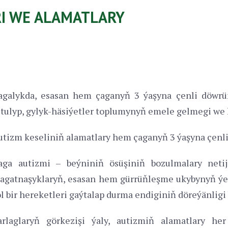
RI WE ALAMATLARY
agalykda, esasan hem çaganyň 3 ýaşyna çenli döwrü
utulyp, gylyk-häsiýetler toplumynyň emele gelmegi we 
utizm keseliniň alamatlary hem çaganyň 3 ýaşyna çenl
aga autizmi – beýniniň ösüşiniň bozulmalary neti
ragatnaşyklaryň, esasan hem gürrüňleşme ukybynyň ýet
ol bir hereketleri gaýtalap durma endiginiň döreýänligi 
arlaglaryň görkezişi ýaly, autizmiň alamatlary he