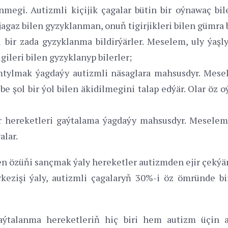
megi. Autizmli kiçijik çagalar bütin bir oýnawaç bi
gaz bilen gyzyklanman, onuň tigirjikleri bilen gümra b
i bir zada gyzyklanma bildirýärler. Meselem, uly ýaşl
ileri bilen gyzyklanyp bilerler;
mtylmak ýagdaýy autizmli näsaglara mahsusdyr. Mese
e şol bir ýol bilen äkidilmegini talap edýär. Olar öz
ir hereketleri gaýtalama ýagdaýy mahsusdyr. Mesele
alar.
len özüňi sançmak ýaly hereketler autizmden ejir çekýä
örkezişi ýaly, autizmli çagalaryň 30%-i öz ömründe 
ýtalanma hereketleriň hiç biri hem autizm üçin a