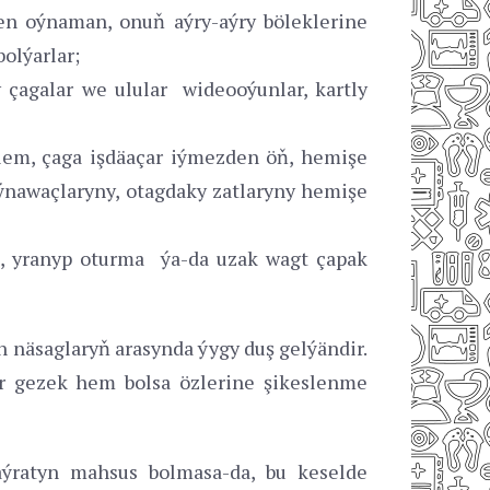
len oýnaman, onuň aýry-aýry böleklerine
olýarlar;
y çagalar we ulular wideooýunlar, kartly
lem, çaga işdäaçar iýmezden öň, hemişe
 oýnawaçlaryny, otagdaky zatlaryny hemişe
m, yranyp oturma ýa-da uzak wagt çapak
n näsaglaryň arasynda ýygy duş gelýändir.
bir gezek hem bolsa özlerine şikeslenme
ýratyn mahsus bolmasa-da, bu keselde