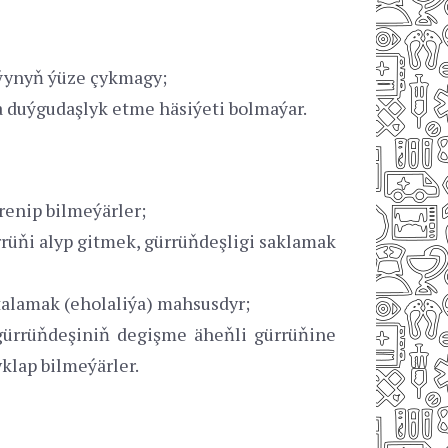
aýynyň ýüze çykmagy;
a duýgudaşlyk etme häsiýeti bolmaýar.
renip bilmeýärler;
rrüňi alyp gitmek, gürrüňdeşligi saklamak
talamak (eholaliýa) mahsusdyr;
gürrüňdeşiniň degişme äheňli gürrüňine
klap bilmeýärler.