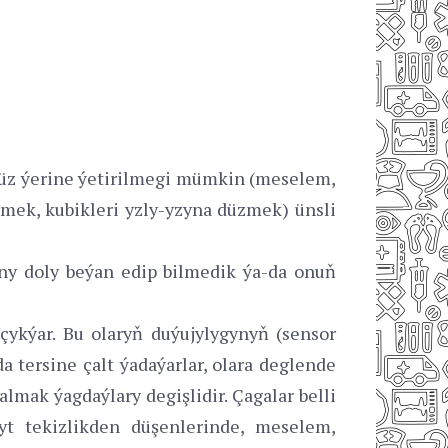
süz ýerine ýetirilmegi mümkin (meselem,
örmek, kubikleri yzly-yzyna düzmek) ünsli
ny doly beýan edip bilmedik ýa-da onuň
ykýar. Bu olaryň duýujylygynyň (sensor
a tersine çalt ýadaýarlar, olara deglende
lmak ýagdaýlary degişlidir. Çagalar belli
gyt tekizlikden düşenlerinde, meselem,