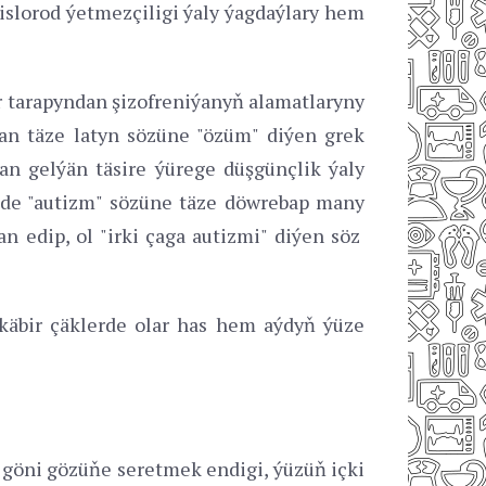
islorod ýetmezçiligi ýaly ýagdaýlary hem
er tarapyndan şizofreniýanyň alamatlaryny
an täze latyn sözüne "özüm" diýen grek
an gelýän täsire ýürege düşgünçlik ýaly
inde "autizm" sözüne täze döwrebap many
 edip, ol "irki çaga autizmi" diýen söz
 käbir çäklerde olar has hem aýdyň ýüze
 göni gözüňe seretmek endigi, ýüzüň içki