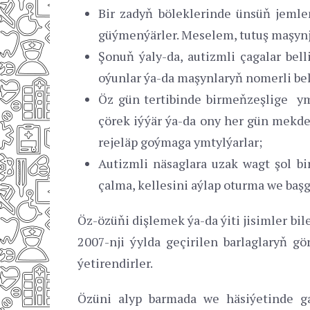
Bir zadyň böleklerinde ünsüň jemlen
güýmenýärler. Meselem, tutuş maşynja
Şonuň ýaly-da, autizmli çagalar bell
oýunlar ýa-da maşynlaryň nomerli belg
Öz gün tertibinde birmeňzeşlige y
çörek iýýär ýa-da ony her gün mekdeb
rejeläp goýmaga ymtylýarlar;
Autizmli näsaglara uzak wagt şol b
çalma, kellesini aýlap oturma we başg
Öz-özüňi dişlemek ýa-da ýiti jisimler bi
2007-nji ýylda geçirilen barlaglaryň g
ýetirendirler.
Özüni alyp barmada we häsiýetinde ga