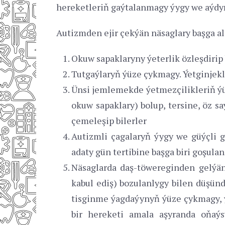
hereketleriň gaýtalanmagy ýygy we aýdyň 
Autizmden ejir çekýän näsaglary başga a
Okuw sapaklaryny ýeterlik özleşdirip 
Tutgaýlaryň ýüze çykmagy. Ýetginjekl
Ünsi jemlemekde ýetmezçilikleriň ýü
okuw sapaklary) bolup, tersine, öz s
çemeleşip bilerler
Autizmli çagalaryň ýygy we güýçli 
adaty gün tertibine başga biri goşulan
Näsaglarda daş-töwereginden gelýän
kabul ediş) bozulanlygy bilen düşünd
tisginme ýagdaýynyň ýüze çykmagy, ys
bir hereketi amala aşyranda oňaýs