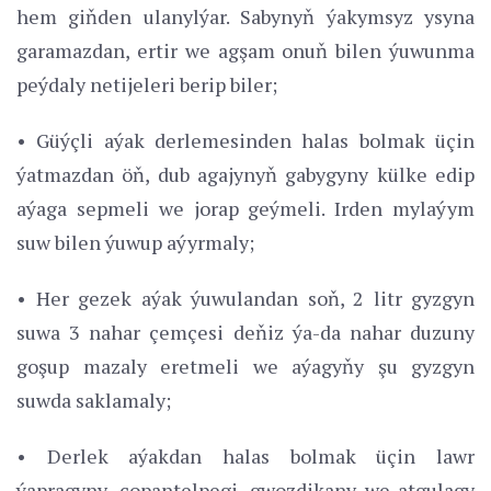
hem giňden ulanylýar. Sabynyň ýakymsyz ysyna
garamazdan, ertir we agşam onuň bilen ýuwunma
peýdaly netijeleri berip biler;
• Güýçli aýak derlemesinden halas bolmak üçin
ýatmazdan öň, dub agajynyň gabygyny külke edip
aýaga sepmeli we jorap geýmeli. Irden mylaýym
suw bilen ýuwup aýyrmaly;
• Her gezek aýak ýuwulandan soň, 2 litr gyzgyn
suwa 3 nahar çemçesi deňiz ýa-da nahar duzuny
goşup mazaly eretmeli we aýagyňy şu gyzgyn
suwda saklamaly;
• Derlek aýakdan halas bolmak üçin lawr
ýapragyny, çopantelpegi, gwozdikany we atgulagy