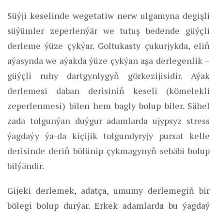
Süýji keselinde wegetatiw nerw ulgamyna degişli
süýümler zeperlenýär we tutuş bedende güýçli
derleme ýüze çykýar. Goltukasty çukurjykda, eliň
aýasynda we aýakda ýüze çykýan aşa derlegenlik –
güýçli ruhy dartgynlygyň görkezijisidir. Aýak
derlemesi daban derisiniň keseli (kömelekli
zeperlenmesi) bilen hem bagly bolup biler. Sähel
zada tolgunýan duýgur adamlarda ujypsyz stress
ýagdaýy ýa-da kiçijik tolgundyryjy pursat kelle
derisinde deriň bölünip çykmagynyň sebäbi bolup
bilýändir.
Gijeki derlemek, adatça, umumy derlemegiň bir
bölegi bolup durýar. Erkek adamlarda bu ýagdaý