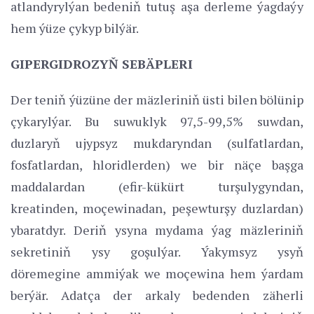
atlandyrylýan bedeniň tutuş aşa derleme ýagdaýy
hem ýüze çykyp bilýär.
GIPERGIDROZYŇ SEBÄPLERI
Der teniň ýüzüne der mäzleriniň üsti bilen bölünip
çykarylýar. Bu suwuklyk 97,5-99,5% suwdan,
duzlaryň ujypsyz mukdaryndan (sulfatlardan,
fosfatlardan, hloridlerden) we bir näçe başga
maddalardan (efir-kükürt turşulygyndan,
kreatinden, moçewinadan, peşewturşy duzlardan)
ybaratdyr. Deriň ysyna mydama ýag mäzleriniň
sekretiniň ysy goşulýar. Ýakymsyz ysyň
döremegine ammiýak we moçewina hem ýardam
berýär. Adatça der arkaly bedenden zäherli