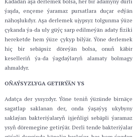
Kadadan aşa derlemek bolsa, her bir adamyny dürli
ýaşda, ençeme ýaramaz pursatlara duçar edýän
nähoşlukdyr. Aşa derlemek ujypsyz tolgunma ýüze
çykanda ýa-da uly güýç sarp edilmeýän adaty fiziki
hereketde hem ýüze çykyp bilýär. Ýöne derlemek
hiç bir sebäpsiz döreýän bolsa, onuň käbir
keselleriň ýa-da ýagdaýlaryň alamaty bolmagy
ahmaldyr.
OŇAÝSYZLYGA GETIRÝÄN YS
Adatça der yssyzdyr. Ýöne teniň ýüzünde birnäçe
sagatlap saklanan der, onda ýaşaýyş ukybyny
saklaýan bakteriýalaryň işjeňligi sebäpli ýaramaz
ysyň döremegine getirýär. Derli tende bakteriýalar
güýçli depginde köpelip başlaýar, has hem ýagdan