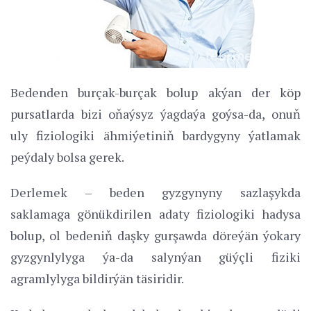
Bedenden burçak-burçak bolup akýan der köp
pursatlarda bizi oňaýsyz ýagdaýa goýsa-da, onuň
uly fiziologiki ähmiýetiniň bardygyny ýatlamak
peýdaly bolsa gerek.
Derlemek – beden gyzgynyny sazlaşykda
saklamaga gönükdirilen adaty fiziologiki hadysa
bolup, ol bedeniň daşky gurşawda döreýän ýokary
gyzgynlylyga ýa-da salynýan güýçli fiziki
agramlylyga bildirýän täsiridir.