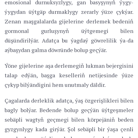
emosional durnuksyzlygy, gan basyşynyň ýygy-
ýygydan üýtgäp durmaklygy zerarly ýüze çykýar.
Zenan maşgalalarda gijelerine derlemek bedeniň
gormonal gurluşynyň üýtgemegi bilen
düşündirilýär. Adatça bu ýagdaý göwrelilik ýa-da
aýbaşydan galma döwründe bolup geçýär.
Ýöne gijelerine aşa derlemegiň lukman bejergisini
talap edýän, başga keselleriň netijesinde ýüze
çykyp bilýändigini hem unutmaly däldir.
Çagalarda derleklik adatça, ýaş özgerişlikleri bilen
bagly bolýar. Bedende bolup geçýän üýtgeşmeler
sebäpli wagtyň geçmegi bilen körpejäniň beden
gyzgynlygy kada girýär. Şol sebäpli bir ýaşa çenli