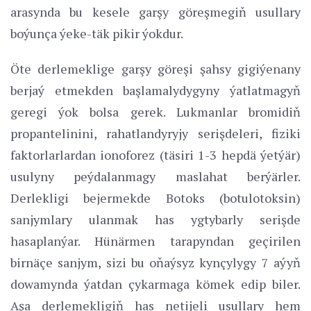
arasynda bu kesele garşy göreşmegiň usullary
boýunça ýeke-täk pikir ýokdur.
Öte derlemeklige garşy göreşi şahsy gigiýenany
berjaý etmekden başlamalydygyny ýatlatmagyň
geregi ýok bolsa gerek. Lukmanlar bromidiň
propantelinini, rahatlandyryjy serişdeleri, fiziki
faktorlarlardan ionoforez (täsiri 1-3 hepdä ýetýär)
usulyny peýdalanmagy maslahat berýärler.
Derlekligi bejermekde Botoks (botulotoksin)
sanjymlary ulanmak has ygtybarly serişde
hasaplanýar. Hünärmen tarapyndan geçirilen
birnäçe sanjym, sizi bu oňaýsyz kynçylygy 7 aýyň
dowamynda ýatdan çykarmaga kömek edip biler.
Aşa derlemekligiň has netijeli usullary hem