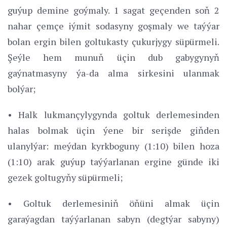
guýup demine goýmaly. 1 sagat geçenden soň 2
nahar çemçe iýmit sodasyny goşmaly we taýýar
bolan ergin bilen goltukasty çukurjygy süpürmeli.
Şeýle hem munuň üçin dub gabygynyň
gaýnatmasyny ýa-da alma sirkesini ulanmak
bolýar;
• Halk lukmançylygynda goltuk derlemesinden
halas bolmak üçin ýene bir serişde giňden
ulanylýar: meýdan kyrkboguny (1:10) bilen hoza
(1:10) arak guýup taýýarlanan ergine günde iki
gezek goltugyňy süpürmeli;
• Goltuk derlemesiniň öňüni almak üçin
garaýagdan taýýarlanan sabyn (degtýar sabyny)