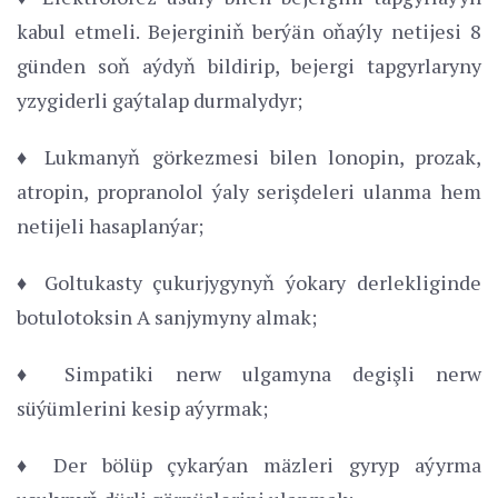
kabul etmeli. Bejerginiň berýän oňaýly netijesi 8
günden soň aýdyň bildirip, bejergi tapgyrlaryny
yzygiderli gaýtalap durmalydyr;
♦ Lukmanyň görkezmesi bilen lonopin, prozak,
atropin, propranolol ýaly serişdeleri ulanma hem
netijeli hasaplanýar;
♦ Goltukasty çukurjygynyň ýokary derlekliginde
botulotoksin A sanjymyny almak;
♦ Simpatiki nerw ulgamyna degişli nerw
süýümlerini kesip aýyrmak;
♦ Der bölüp çykarýan mäzleri gyryp aýyrma