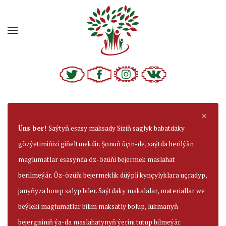
×
Üns ber!
Saýtyň esasy maksady Siziň saglyk babatdaky
gözýetimiňizi giňeltmekdir. Şonuň üçin-de, saýtda berilýän
maglumatlar esasynda öz-özüňi bejermek maslahat
berilmeýär. Öz-özüňi bejermeklik düýpli kynçylyklara uçradyp,
janyňyza howp salyp biler. Saýtdaky makalalar, materiallar we
beýleki maglumatlar bilim maksatly bolup, lukmanyň
bejergisiniň ýa-da maslahatynyň ýerini tutup bilmeýär.