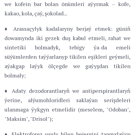
we kofein bar bolan önümleri aýyrmak – kofe,
kakao, kola, çaý, şokolad...
♦ Arassaçylyk kadalaryny berjaý etmek: güniň
dowamynda iki gezek duş kabul etmeli, rahat we
sintetiki bolmadyk, tebigy ýa-da emeli
süýümlerden taýýarlanyp tikilen eşikleri geýmeli,
aýakgap laýyk ölçegde we gaýyşdan tikilen
bolmaly;
♦ Adaty dezodorantlaryň we antiperspirantlaryň
ýerine, alýumohloridleri saklaýan serişdeleri
ulanmaga ýykgyn etmelidir (meselem, "Odoban",
"Maksim", "Drisol");
♦ Elektroforez usuly bilen bejergini tapgyrlaýyn