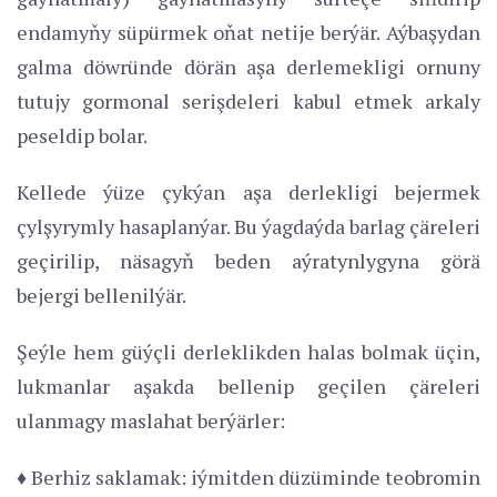
endamyňy süpürmek oňat netije berýär. Aýbaşydan
galma döwründe dörän aşa derlemekligi ornuny
tutujy gormonal serişdeleri kabul etmek arkaly
peseldip bolar.
Kellede ýüze çykýan aşa derlekligi bejermek
çylşyrymly hasaplanýar. Bu ýagdaýda barlag çäreleri
geçirilip, näsagyň beden aýratynlygyna görä
bejergi bellenilýär.
Şeýle hem güýçli derleklikden halas bolmak üçin,
lukmanlar aşakda bellenip geçilen çäreleri
ulanmagy maslahat berýärler:
♦ Berhiz saklamak: iýmitden düzüminde teobromin