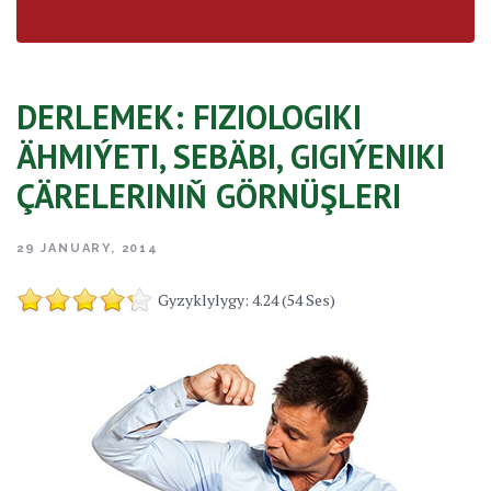
DERLEMEK: FIZIOLOGIKI
ÄHMIÝETI, SEBÄBI, GIGIÝENIKI
ÇÄRELERINIŇ GÖRNÜŞLERI
29 JANUARY, 2014
Gyzyklylygy: 4.24 (54 Ses)