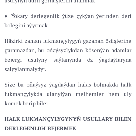
usulynyň dürli görnüşlerini ulanmak;
♦ Ýokary derlegenlik ýüze çykýan ýerinden deri
bölegini aýyrmak.
Häzirki zaman lukmançylygyň gazanan ösüşlerine
garamazdan, bu oňaýsyzlykdan kösenýän adamlar
bejergi usulyny saýlanynda öz ýagdaýlaryna
salgylanmalydyr.
Size bu oňaýsyz ýagdaýdan halas bolmakda halk
lukmançylykda ulanylýan melhemler hem uly
kömek berip biler.
HALK LUKMANÇYLYGYNYŇ USULLARY BILEN
DERLEGENLIGI BEJERMEK