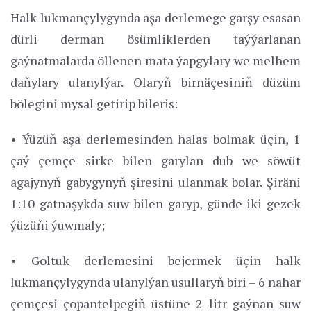
Halk lukmançylygynda aşa derlemege garşy esasan
dürli derman ösümliklerden taýýarlanan
gaýnatmalarda öllenen mata ýapgylary we melhem
daňylary ulanylýar. Olaryň birnäçesiniň düzüm
bölegini mysal getirip bileris:
• Ýüzüň aşa derlemesinden halas bolmak üçin, 1
çaý çemçe sirke bilen garylan dub we söwüt
agajynyň gabygynyň şiresini ulanmak bolar. Şiräni
1:10 gatnaşykda suw bilen garyp, günde iki gezek
ýüzüňi ýuwmaly;
• Goltuk derlemesini bejermek üçin halk
lukmançylygynda ulanylýan usullaryň biri – 6 nahar
çemçesi çopantelpegiň üstüne 2 litr gaýnan suw