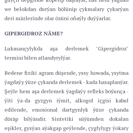
we belokdan durýan bölünip çykmalary çykarýan
deri mäzlerinde olar özüni oňaýly duýýarlar.
GIPERGIDROZ NÄME?
Lukmançylykda aşa derlemek "Gipergidroz"
termini bilen atlandyrylýar.
Bedene fiziki agram düşende, yssy howada, ysytma
ýagdaýy ýüze çykanda derlemek - kada hasaplanýar.
Şeýle hem aşa derlemek ýagdaýy refleks boýunça -
ýiti ýa-da gyzgyn iýmit, alkogol içgisi kabul
edilende, emosional dartgynlyk ýüze çykanda
döräp bilýändir. Sintetiki süýümden dokalan
eşikler, gysýan aýakgap geýlende, çyglylygy ýokary