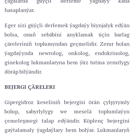
çagalarda güýçli derleme ýagdaýy kada
hasaplanýar.
Eger sizi güýçli derlemek ýagdaýy biynjalyk edýän
bolsa, onuň sebäbini anyklamak üçin barlag
çäreleriniň toplumyndan geçmelidir. Zerur bolan
ýagdaýynda newrolog, onkolog, endokrinolog,
ginekolog lukmanlaryna hem ýüz tutma zerurlygy
döräp bilýändir.
BEJERGI ÇÄRELERI
Gipergidroz keseliniň bejergisi örän çylşyrymly
bolup, sabyrlylygy we meselä toplumlaýyn
çemeleşmegi talap edýändir. Köplenç bejergini
gaýtalamaly ýagdaýlary hem bolýar. Lukmanlaryň