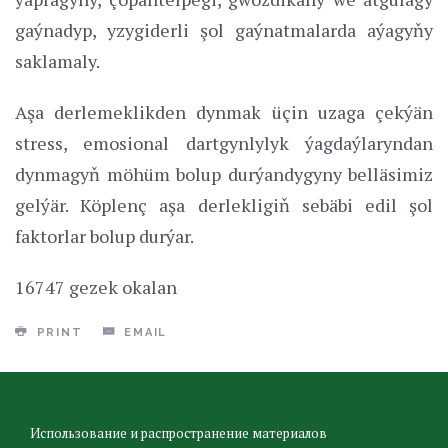
gaýnadyp, yzygiderli şol gaýnatmalarda aýagyňy
saklamaly.
Aşa derlemeklikden dynmak üçin uzaga çekýän
stress, emosional dartgynlylyk ýagdaýlaryndan
dynmagyň möhüm bolup durýandygyny belläsimiz
gelýär. Köplenç aşa derlekligiň sebäbi edil şol
faktorlar bolup durýar.
16747 gezek okalan
PRINT
EMAIL
Использование и распространение материалов