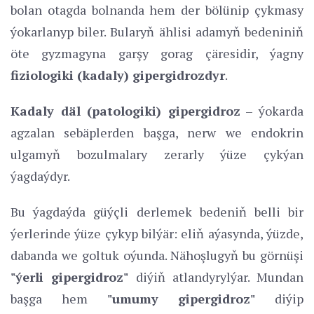
bolan otagda bolnanda hem der bölünip çykmasy
ýokarlanyp biler. Bularyň ählisi adamyň bedeniniň
öte gyzmagyna garşy gorag çäresidir, ýagny
fiziologiki (kadaly) gipergidrozdyr
.
Kadaly däl (patologiki) gipergidroz
– ýokarda
agzalan sebäplerden başga, nerw we endokrin
ulgamyň bozulmalary zerarly ýüze çykýan
ýagdaýdyr.
Bu ýagdaýda güýçli derlemek bedeniň belli bir
ýerlerinde ýüze çykyp bilýär: eliň aýasynda, ýüzde,
dabanda we goltuk oýunda. Nähoşlugyň bu görnüşi
"ýerli gipergidroz"
diýiň atlandyrylýar. Mundan
başga hem
"umumy gipergidroz"
diýip