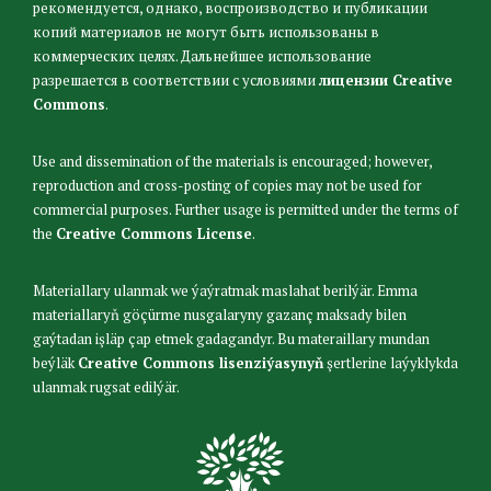
рекомендуется, однако, воспроизводство и публикации
копий материалов не могут быть использованы в
коммерческих целях. Дальнейшее использование
разрешается в соответствии с условиями
лицензии Creative
Commons
.
Use and dissemination of the materials is encouraged; however,
reproduction and cross-posting of copies may not be used for
commercial purposes. Further usage is permitted under the terms of
the
Creative Commons License
.
Materiallary ulanmak we ýaýratmak maslahat berilýär. Emma
materiallaryň göçürme nusgalaryny gazanç maksady bilen
gaýtadan işläp çap etmek gadagandyr. Bu materaillary mundan
beýläk
Creative Commons lisenziýasynyň
şertlerine laýyklykda
ulanmak rugsat edilýär.