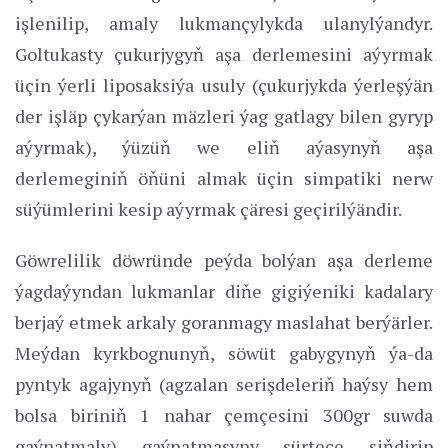
işlenilip, amaly lukmançylykda ulanylýandyr.
Goltukasty çukurjygyň aşa derlemesini aýyrmak
üçin ýerli liposaksiýa usuly (çukurjykda ýerleşýän
der işläp çykarýan mäzleri ýag gatlagy bilen gyryp
aýyrmak), ýüzüň we eliň aýasynyň aşa
derlemeginiň öňüni almak üçin simpatiki nerw
süýümlerini kesip aýyrmak çäresi geçirilýändir.
Göwrelilik döwründe peýda bolýan aşa derleme
ýagdaýyndan lukmanlar diňe gigiýeniki kadalary
berjaý etmek arkaly goranmagy maslahat berýärler.
Meýdan kyrkbognunyň, söwüt gabygynyň ýa-da
pyntyk agajynyň (agzalan serişdeleriň haýsy hem
bolsa biriniň 1 nahar çemçesini 300gr suwda
gaýnatmaly) gaýnatmasyny sürteçe siňdirip