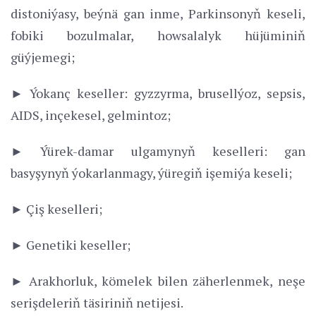
distoniýasy, beýnä gan inme, Parkinsonyň keseli,
fobiki bozulmalar, howsalalyk hüjüminiň
güýjemegi;
► Ýokanç keseller: gyzzyrma, brusellýoz, sepsis,
AIDS, inçekesel, gelmintoz;
► Ýürek-damar ulgamynyň keselleri: gan
basyşynyň ýokarlanmagy, ýüregiň işemiýa keseli;
► Çiş keselleri;
► Genetiki keseller;
► Arakhorluk, kömelek bilen zäherlenmek, neşe
serişdeleriň täsiriniň netijesi.