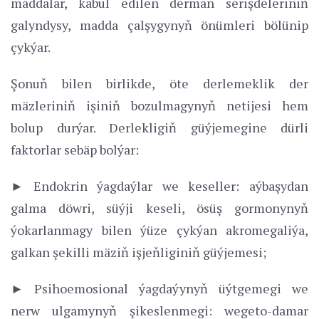
maddalar, kabul edilen derman serişdeleriniň
galyndysy, madda çalşygynyň önümleri bölünip
çykýar.
Şonuň bilen birlikde, öte derlemeklik der
mäzleriniň işiniň bozulmagynyň netijesi hem
bolup durýar. Derlekligiň güýjemegine dürli
faktorlar sebäp bolýar:
► Endokrin ýagdaýlar we keseller: aýbaşydan
galma döwri, süýji keseli, ösüş gormonynyň
ýokarlanmagy bilen ýüze çykýan akromegaliýa,
galkan şekilli mäziň işjeňliginiň güýjemesi;
► Psihoemosional ýagdaýynyň üýtgemegi we
nerw ulgamynyň şikeslenmegi: wegeto-damar