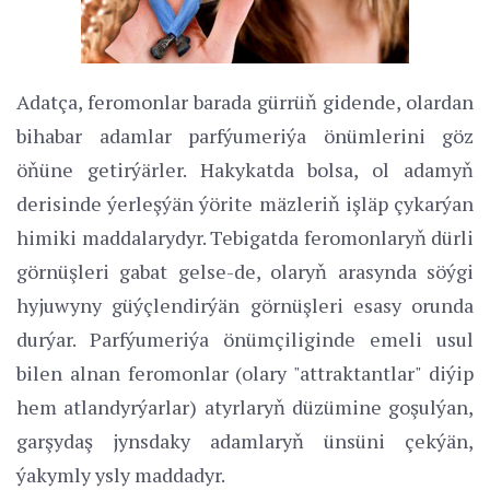
Adatça, feromonlar barada gürrüň gidende, olardan
bihabar adamlar parfýumeriýa önümlerini göz
öňüne getirýärler. Hakykatda bolsa, ol adamyň
derisinde ýerleşýän ýörite mäzleriň işläp çykarýan
himiki maddalarydyr. Tebigatda feromonlaryň dürli
görnüşleri gabat gelse-de, olaryň arasynda söýgi
hyjuwyny güýçlendirýän görnüşleri esasy orunda
durýar. Parfýumeriýa önümçiliginde emeli usul
bilen alnan feromonlar (olary "attraktantlar" diýip
hem atlandyrýarlar) atyrlaryň düzümine goşulýan,
garşydaş jynsdaky adamlaryň ünsüni çekýän,
ýakymly ysly maddadyr.