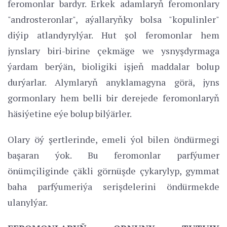
feromonlar bardyr. Erkek adamlaryň feromonlary
"androsteronlar", aýallaryňky bolsa "kopulinler"
diýip atlandyrylýar. Hut şol feromonlar hem
jynslary biri-birine çekmäge we ysnyşdyrmaga
ýardam berýän, bioligiki işjeň maddalar bolup
durýarlar. Alymlaryň anyklamagyna görä, jyns
gormonlary hem belli bir derejede feromonlaryň
häsiýetine eýe bolup bilýärler.
Olary öý şertlerinde, emeli ýol bilen öndürmegi
başaran ýok. Bu feromonlar parfýumer
önümçiliginde çäkli görnüşde çykarylyp, gymmat
baha parfýumeriýa serişdelerini öndürmekde
ulanylýar.