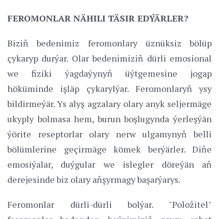
FEROMONLAR NÄHILI TÄSIR EDÝÄRLER?
Biziň bedenimiz feromonlary üznüksiz bölüp
çykaryp durýar. Olar bedenimiziň dürli emosional
we fiziki ýagdaýynyň üýtgemesine jogap
höküminde işläp çykarylýar. Feromonlaryň ysy
bildirmeýär. Ys alyş agzalary olary anyk seljermäge
ukyply bolmasa hem, burun boşlugynda ýerleşýän
ýörite reseptorlar olary nerw ulgamynyň belli
bölümlerine geçirmäge kömek berýärler. Diňe
emosiýalar, duýgular we islegler döreýän aň
derejesinde biz olary aňşyrmagy başarýarys.
Feromonlar dürli-dürli bolýar. "Položitel"