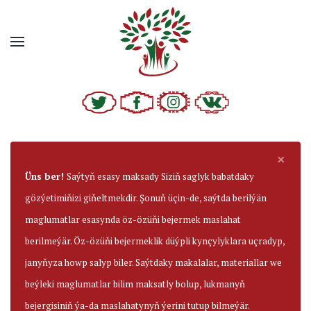
×
Üns ber!
Saýtyň esasy maksady Siziň saglyk babatdaky
gözýetimiňizi giňeltmekdir. Şonuň üçin-de, saýtda berilýän
maglumatlar esasynda öz-özüňi bejermek maslahat
berilmeýär. Öz-özüňi bejermeklik düýpli kynçylyklara uçradyp,
janyňyza howp salyp biler. Saýtdaky makalalar, materiallar we
beýleki maglumatlar bilim maksatly bolup, lukmanyň
bejergisiniň ýa-da maslahatynyň ýerini tutup bilmeýär.