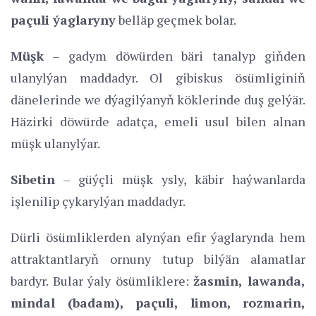
paçuli ýaglaryny
belläp geçmek bolar.
Müşk
– gadym döwürden bäri tanalyp giňden
ulanylýan maddadyr. Ol gibiskus ösümliginiň
dänelerinde we dýagilýanyň köklerinde duş gelýär.
Häzirki döwürde adatça, emeli usul bilen alnan
müşk ulanylýar.
Sibetin
– güýçli müşk ysly, käbir haýwanlarda
işlenilip çykarylýan maddadyr.
Dürli ösümliklerden alynýan efir ýaglarynda hem
attraktantlaryň ornuny tutup bilýän alamatlar
bardyr. Bular ýaly ösümliklere:
žasmin, lawanda,
mindal (badam), paçuli, limon, rozmarin,