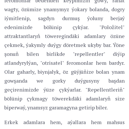
feromonlar bedenden keýpimiziň gowy, rahat
wagty, özümize ynamymyz ýokary bolanda, dogry
iýmitlenip, sagdyn durmuş ýoluny berjaý
edenimizde bölünip çykýar. "Položitel"
attraktantlaryň töweregindäki adamlary özüne
çekmek, ýakymly duýgy döretmek ukyby bar. Ýöne
şonuň bilen birlikde "repellentler" diýip
atlandyrylýan, "otrisatel" feromonlar hem bardyr.
Olar gaharly, biynjalyk, öz güýjüňize bolan ynam
gowşanda we gorky duýgusyny başdan
geçirenimizde ýüze çykýarlar. "Repellentleriň"
bölünip çykmagy töwerekdäki adamlaryň size
biperwaý, ynamsyz garamagyna getirip biler.
Erkek adamlara hem, aýallara hem mahsus