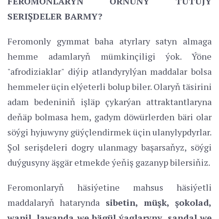
FEROMONLARYŇ ORNUNY TUTUJY
SERIŞDELER BARMY?
Feromonly gymmat baha atyrlary satyn almaga
hemme adamlaryň mümkinçiligi ýok. Ýöne
"afrodiziaklar" diýip atlandyrylýan maddalar bolsa
hemmeler üçin elýeterli bolup biler. Olaryň täsirini
adam bedeniniň işläp çykarýan attraktantlaryna
deňäp bolmasa hem, gadym döwürlerden bäri olar
söýgi hyjuwyny güýçlendirmek üçin ulanylypdyrlar.
Şol serişdeleri dogry ulanmagy başarsaňyz, söýgi
duýgusyny äşgär etmekde ýeňiş gazanyp bilersiňiz.
Feromonlaryň häsiýetine mahsus häsiýetli
maddalaryň hatarynda
sibetin, müşk, şokolad,
wanil, lawanda we bägül ýaglaryny, sandal we