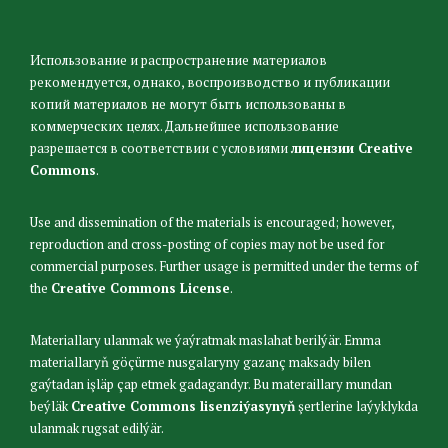
Использование и распространение материалов
рекомендуется, однако, воспроизводство и публикации
копий материалов не могут быть использованы в
коммерческих целях. Дальнейшее использование
разрешается в соответствии с условиями
лицензии Creative
Commons
.
Use and dissemination of the materials is encouraged; however,
reproduction and cross-posting of copies may not be used for
commercial purposes. Further usage is permitted under the terms of
the
Creative Commons License
.
Materiallary ulanmak we ýaýratmak maslahat berilýär. Emma
materiallaryň göçürme nusgalaryny gazanç maksady bilen
gaýtadan işläp çap etmek gadagandyr. Bu materaillary mundan
beýläk
Creative Commons lisenziýasynyň
şertlerine laýyklykda
ulanmak rugsat edilýär.