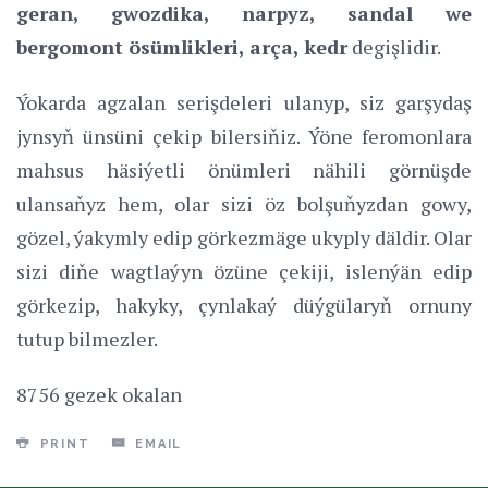
geran, gwozdika, narpyz, sandal we
bergomont ösümlikleri, arça, kedr
degişlidir.
Ýokarda agzalan serişdeleri ulanyp, siz garşydaş
jynsyň ünsüni çekip bilersiňiz. Ýöne feromonlara
mahsus häsiýetli önümleri nähili görnüşde
ulansaňyz hem, olar sizi öz bolşuňyzdan gowy,
gözel, ýakymly edip görkezmäge ukyply däldir. Olar
sizi diňe wagtlaýyn özüne çekiji, islenýän edip
görkezip, hakyky, çynlakaý düýgülaryň ornuny
tutup bilmezler.
8756 gezek okalan
PRINT
EMAIL