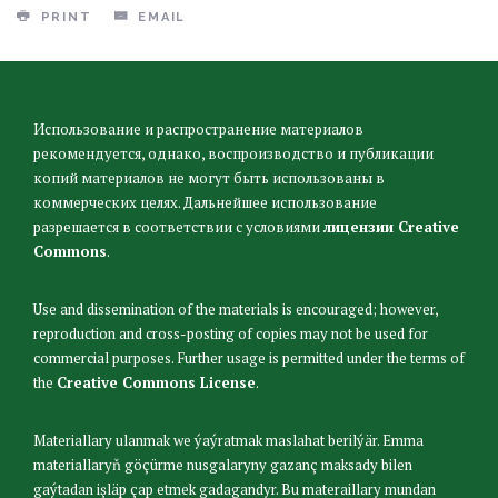
PRINT
EMAIL
Использование и распространение материалов
рекомендуется, однако, воспроизводство и публикации
копий материалов не могут быть использованы в
коммерческих целях. Дальнейшее использование
разрешается в соответствии с условиями
лицензии Creative
Commons
.
Use and dissemination of the materials is encouraged; however,
reproduction and cross-posting of copies may not be used for
commercial purposes. Further usage is permitted under the terms of
the
Creative Commons License
.
Materiallary ulanmak we ýaýratmak maslahat berilýär. Emma
materiallaryň göçürme nusgalaryny gazanç maksady bilen
gaýtadan işläp çap etmek gadagandyr. Bu materaillary mundan