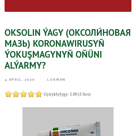
OKSOLIN ÝAGY (ОКСОЛИ́НОВАЯ
МАЗЬ) KORONAWIRUSYŇ
ÝOKUŞMAGYNYŇ OŇÜNI
ALÝARMY?
4 APRIL, 2020
LUKMAN
Gyzyklylygy: 5.00 (5 Ses)