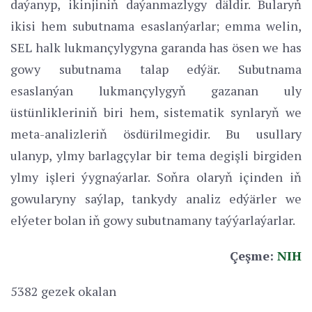
daýanyp, ikinjiniň daýanmazlygy däldir. Bularyň
ikisi hem subutnama esaslanýarlar; emma welin,
SEL halk lukmançylygyna garanda has ösen we has
gowy subutnama talap edýär. Subutnama
esaslanýan lukmançylygyň gazanan uly
üstünlikleriniň biri hem, sistematik synlaryň we
meta-analizleriň ösdürilmegidir. Bu usullary
ulanyp, ylmy barlagçylar bir tema degişli birgiden
ylmy işleri ýygnaýarlar. Soňra olaryň içinden iň
gowularyny saýlap, tankydy analiz edýärler we
elýeter bolan iň gowy subutnamany taýýarlaýarlar.
Çeşme:
NIH
5382 gezek okalan