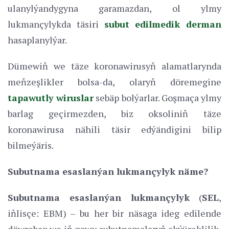
ulanylýandygyna garamazdan, ol ylmy
lukmançylykda täsiri
subut edilmedik derman
hasaplanylýar.
Dümewiň we täze koronawirusyň alamatlarynda
meňzeşlikler bolsa-da, olaryň döremegine
tapawutly wiruslar
sebäp bolýarlar. Goşmaça ylmy
barlag geçirmezden, biz oksoliniň täze
koronawirusa nähili täsir edýändigini bilip
bilmeýäris.
Subutnama esaslanýan lukmançylyk näme?
Subutnama esaslanýan lukmançylyk
(
SEL
,
iňlisçe: EBM) – bu her bir näsaga ideg edilende
döwrebap we iň gowy subutnamalaryň akýüreklilik,