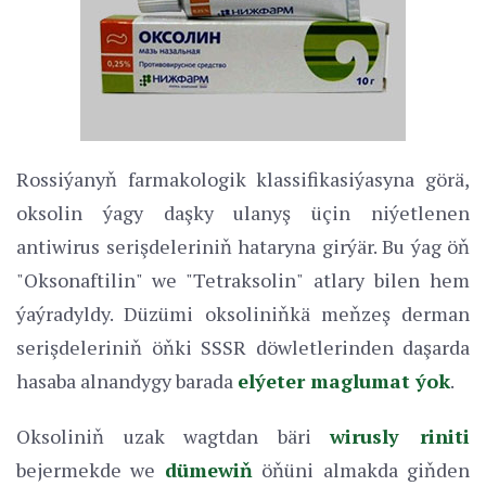
Rossiýanyň farmakologik klassifikasiýasyna görä,
oksolin ýagy daşky ulanyş üçin niýetlenen
antiwirus serişdeleriniň hataryna girýär. Bu ýag öň
"Oksonaftilin" we "Tetraksolin" atlary bilen hem
ýaýradyldy. Düzümi oksoliniňkä meňzeş derman
serişdeleriniň öňki SSSR döwletlerinden daşarda
hasaba alnandygy barada
elýeter maglumat ýok
.
Oksoliniň uzak wagtdan bäri
wirusly riniti
bejermekde we
dümewiň
öňüni almakda giňden