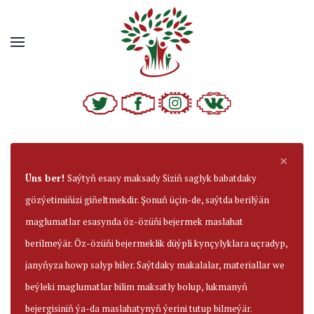
×
Üns ber!
Saýtyň esasy maksady Siziň saglyk babatdaky
gözýetimiňizi giňeltmekdir. Şonuň üçin-de, saýtda berilýän
maglumatlar esasynda öz-özüňi bejermek maslahat
berilmeýär. Öz-özüňi bejermeklik düýpli kynçylyklara uçradyp,
janyňyza howp salyp biler. Saýtdaky makalalar, materiallar we
beýleki maglumatlar bilim maksatly bolup, lukmanyň
bejergisiniň ýa-da maslahatynyň ýerini tutup bilmeýär.