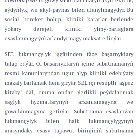
aýdyňlyk, we akyl-paýhas bilen ulanylmagydyr. Bu
sosial hereket bolup, kliniki kararlar berlende
ýokary derejeli kliniki ylmy-barlaglara
esaslanmagy ýokarlandyrmagy maksat edinýär.
SEL lukmançylyk işgärinden täze başarnyklary
talap edýär. Ol başarnyklaryň içine subutnamanyň
resmi kanunlaryndan ugur alyp kliniki edebiýaty
mazaly barlamak hem girýär. SEL içi reseptli "aşpez
kitaby" däl, emma ondan ýerlikli peýdalanmak
saglyk hyzmatlarynyň arzanlamagyna we
gowulanmagyna getirýär. Subutnama esaslanýan
lukmançylyk bilen halk lukmançylygynyň
arasyndaky esasy tapawut birinjiniň subutnama