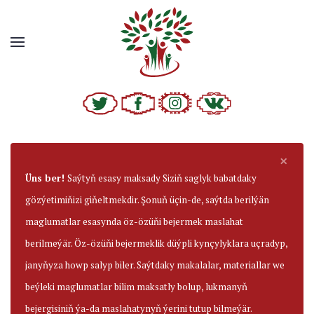
×
Üns ber!
Saýtyň esasy maksady Siziň saglyk babatdaky
gözýetimiňizi giňeltmekdir. Şonuň üçin-de, saýtda berilýän
maglumatlar esasynda öz-özüňi bejermek maslahat
berilmeýär. Öz-özüňi bejermeklik düýpli kynçylyklara uçradyp,
janyňyza howp salyp biler. Saýtdaky makalalar, materiallar we
beýleki maglumatlar bilim maksatly bolup, lukmanyň
bejergisiniň ýa-da maslahatynyň ýerini tutup bilmeýär.