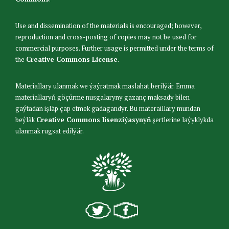
Use and dissemination of the materials is encouraged; however,
reproduction and cross-posting of copies may not be used for
commercial purposes. Further usage is permitted under the terms of
the
Creative Commons License
.
Materiallary ulanmak we ýaýratmak maslahat berilýär. Emma
materiallaryň göçürme nusgalaryny gazanç maksady bilen
gaýtadan işläp çap etmek gadagandyr. Bu materaillary mundan
beýläk
Creative Commons lisenziýasynyň
şertlerine laýyklykda
ulanmak rugsat edilýär.