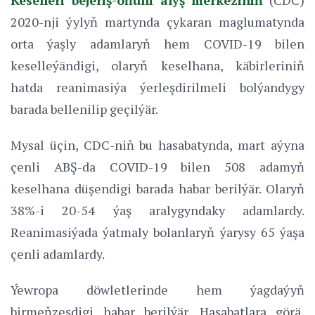
2020-nji ýylyň martynda çykaran maglumatynda
orta ýaşly adamlaryň hem COVID-19 bilen
keselleýändigi, olaryň keselhana, käbirleriniň
hatda reanimasiýa ýerleşdirilmeli bolýandygy
barada bellenilip geçilýär.
Mysal üçin, CDC-niň bu hasabatynda, mart aýyna
çenli ABŞ-da COVID-19 bilen 508 adamyň
keselhana düşendigi barada habar berilýär. Olaryň
38%-i 20-54 ýaş aralygyndaky adamlardy.
Reanimasiýada ýatmaly bolanlaryň ýarysy 65 ýaşa
çenli adamlardy.
Ýewropa döwletlerinde hem ýagdaýyň
birmeňzeşdigi habar berilýär. Hasabatlara görä,