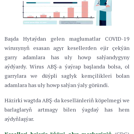
Başda Hytaýdan gelen maglumatlar COVID-19
wirusynyň esasan agyr kesellerden ejir çekýän
garry adamlara has uly howp salýandygyny
aýdýardy. Wirus ABŞ-a ýaýrap başlanda bolsa, ol
garrylara we düýpli saglyk kemçilikleri bolan
adamlara has uly howp salýan ýaly göründi.
Häzirki wagtda ABŞ-da kesellänleriň köpelmegi we
barlaglaryň artmagy bilen ýagdaý has hem
aýdyňlaşýar.
Keselleri bejeriş-öňüni alyş merkeziniň
(CDC)