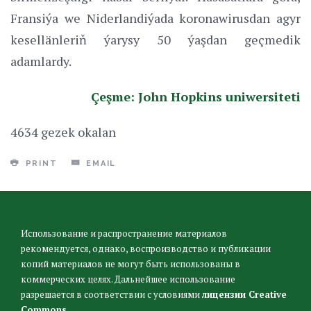
Fransiýa we Niderlandiýada koronawirusdan agyr
kesellänleriň ýarysy 50 ýaşdan geçmedik
adamlardy.
Çeşme: John Hopkins uniwersiteti
4634 gezek okalan
PRINT
EMAIL
Использование и распространение материалов
рекомендуется, однако, воспроизводство и публикации
копий материалов не могут быть использованы в
коммерческих целях. Дальнейшее использование
разрешается в соответствии с условиями
лицензии Creative
Commons
.