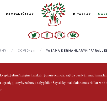
KAMPANIÝALAR
KITAPLAR
MAK
UMY
COVID-19
ÝASAMA DERMANLARYŇ "PARALLE
aky gözýetimiňizi giňeltmekdir. Şonuň üçin-de, saýtda berilýän maglumatl
a uçradyp, janyňyza howp salyp biler. Saýtdaky makalalar, materiallar we 
r.