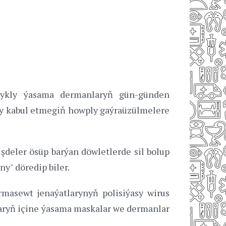
yşykly ýasama dermanlaryň gün-günden
ry kabul etmegiň howply gaýraüzülmelere
şdeler ösüp barýan döwletlerde sil bolup
y" döredip biler.
rmasewt jenaýatlarynyň polisiýasy wirus
laryň içine ýasama maskalar we dermanlar