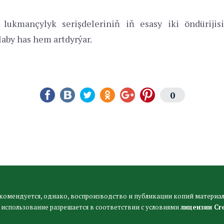
e lukmançylyk serişdeleriniň iň esasy iki öndüriji
aby has hem artdyrýar.
0
комендуется, однако, воспроизводство и публикации копий материал
 использование разрешается в соответствии с условиями
лицензии Cr