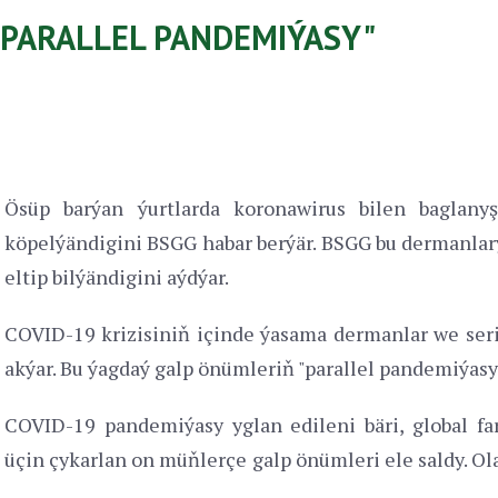
PARALLEL PANDEMIÝASY"
Ösüp barýan ýurtlarda koronawirus bilen baglan
köpelýändigini BSGG habar berýär. BSGG bu dermanla
eltip bilýändigini aýdýar.
COVID-19 krizisiniň içinde ýasama dermanlar we seri
akýar. Bu ýagdaý galp önümleriň "parallel pandemiýasyn
COVID-19 pandemiýasy yglan edileni bäri, global fa
üçin çykarlan on müňlerçe galp önümleri ele saldy. O