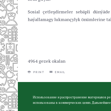
Sosial çetleşdirmeler sebäpli dünýäd
haýallamagy lukmançylyk önümlerine tal
4964 gezek okalan
PRINT
EMAIL
Использование и распространение материалов ре
использованы в коммерческих целях. Дальнейшее