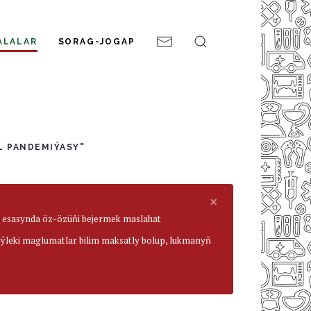
ALALAR
SORAG-JOGAP
L PANDEMIÝASY"
×
ar esasynda öz-özüňi bejermek maslahat
beýleki maglumatlar bilim maksatly bolup, lukmanyň