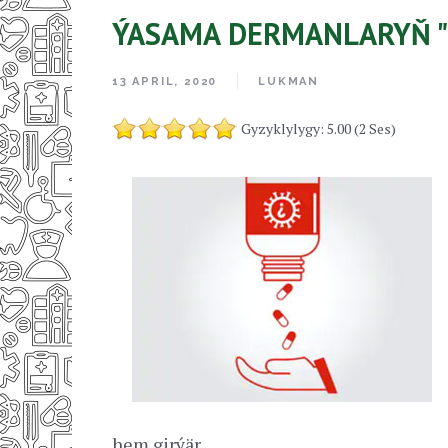
ÝASAMA DERMANLARYŇ "
13 APRIL, 2020
LUKMAN
Gyzyklylygy: 5.00 (2 Ses)
hem girýär.