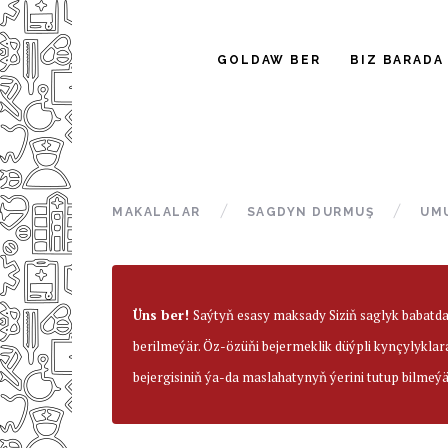
GOLDAW BER
BIZ BARADA
MAKALALAR
SAGDYN DURMUŞ
UM
Üns ber!
Saýtyň esasy maksady Siziň saglyk babatd
berilmeýär. Öz-özüňi bejermeklik düýpli kynçylyklar
bejergisiniň ýa-da maslahatynyň ýerini tutup bilmeýä