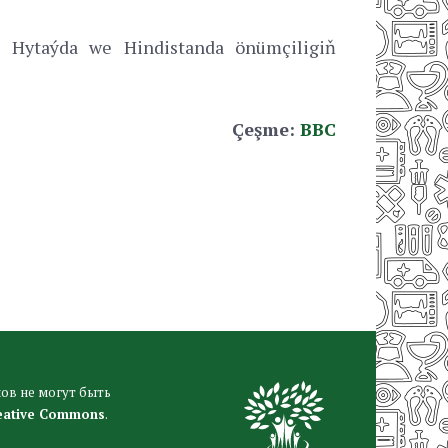
si Hytaýda we Hindistanda önümçiligiň
Çeşme:
BBC
ов не могут быть
eative Commons
.