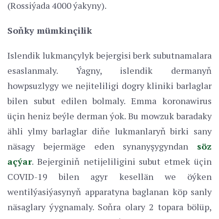
(Rossiýada 4000 ýakyny).
Soňky mümkinçilik
Islendik lukmançylyk bejergisi berk subutnamalara
esaslanmaly. Ýagny, islendik dermanyň
howpsuzlygy we nejiteliligi dogry kliniki barlaglar
bilen subut edilen bolmaly. Emma koronawirus
üçin heniz beýle derman ýok. Bu mowzuk baradaky
ähli ylmy barlaglar diňe lukmanlaryň birki sany
näsagy bejermäge eden synanyşygyndan
söz
açýar
. Bejerginiň netijeliligini subut etmek üçin
COVID-19 bilen agyr kesellän we öýken
wentilýasiýasynyň apparatyna baglanan köp sanly
näsaglary ýygnamaly. Soňra olary 2 topara bölüp,