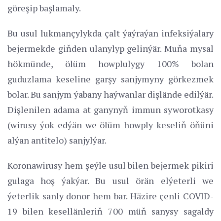
göreşip başlamaly.
Bu usul lukmançylykda çalt ýaýraýan infeksiýalary
bejermekde giňden ulanylyp gelinýär. Muňa mysal
hökmünde, ölüm howplulygy 100% bolan
guduzlama keseline garşy sanjymyny görkezmek
bolar. Bu sanjym ýabany haýwanlar dişlände edilýär.
Dişlenilen adama at ganynyň immun syworotkasy
(wirusy ýok edýän we ölüm howply keseliň öňüni
alýan antitelo) sanjylýar.
Koronawirusy hem şeýle usul bilen bejermek pikiri
gulaga hoş ýakýar. Bu usul örän elýeterli we
ýeterlik sanly donor hem bar. Häzire çenli COVID-
19 bilen kesellänleriň 700 müň sanysy sagaldy