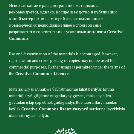
Использование и распространение материалов
рекомендуется, однако, воспроизводство и публикации
копий материалов не могут быть использованы в
коммерческих целях. Дальнейшее использование
разрешается в соответствии с условиями
лицензии Creative
Commons
.
Use and dissemination of the materials is encouraged; however,
reproduction and cross-posting of copies may not be used for
commercial purposes. Further usage is permitted under the terms of
the
Creative Commons License
.
Materiallary ulanmak we ýaýratmak maslahat berilýär. Emma
materiallaryň göçürme nusgalaryny gazanç maksady bilen
gaýtadan işläp çap etmek gadagandyr. Bu materaillary mundan
beýläk
Creative Commons lisenziýasynyň
şertlerine laýyklykda
ulanmak rugsat edilýär.