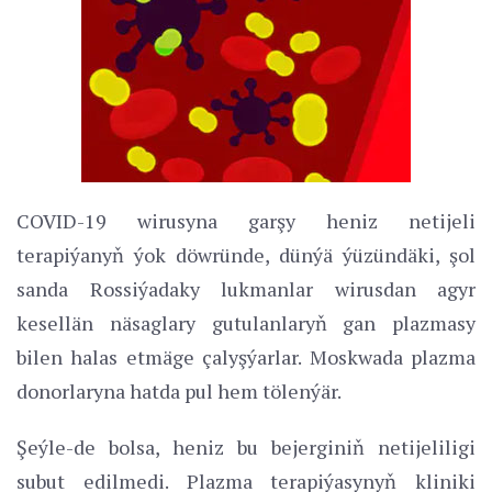
COVID-19 wirusyna garşy heniz netijeli
terapiýanyň ýok döwründe, dünýä ýüzündäki, şol
sanda Rossiýadaky lukmanlar wirusdan agyr
kesellän näsaglary gutulanlaryň gan plazmasy
bilen halas etmäge çalyşýarlar. Moskwada plazma
donorlaryna hatda pul hem tölenýär.
Şeýle-de bolsa, heniz bu bejerginiň netijeliligi
subut edilmedi. Plazma terapiýasynyň kliniki