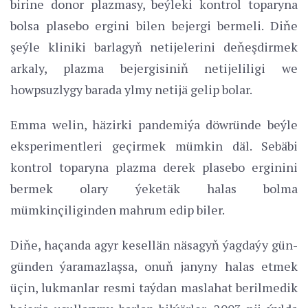
birine donor plazmasy, beýleki kontrol toparyna
bolsa plasebo ergini bilen bejergi bermeli. Diňe
şeýle kliniki barlagyň netijelerini deňeşdirmek
arkaly, plazma bejergisiniň netijeliligi we
howpsuzlygy barada ylmy netijä gelip bolar.
Emma welin, häzirki pandemiýa döwründe beýle
eksperimentleri geçirmek mümkin däl. Sebäbi
kontrol toparyna plazma derek plasebo erginini
bermek olary ýeketäk halas bolma
mümkinçiliginden mahrum edip biler.
Diňe, haçanda agyr kesellän näsagyň ýagdaýy gün-
günden ýaramazlaşsa, onuň janyny halas etmek
üçin, lukmanlar resmi taýdan maslahat berilmedik