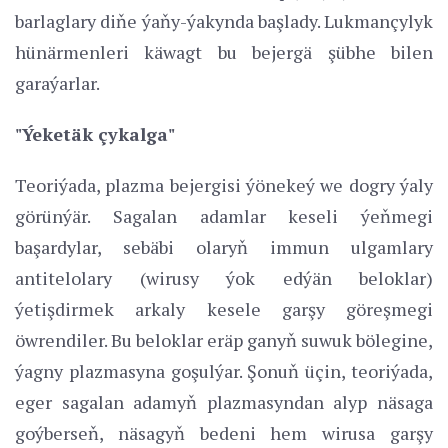
barlaglary diňe ýaňy-ýakynda başlady. Lukmançylyk
hünärmenleri käwagt bu bejergä şübhe bilen
garaýarlar.
"Ýeketäk çykalga"
Teoriýada, plazma bejergisi ýönekeý we dogry ýaly
görünýär. Sagalan adamlar keseli ýeňmegi
başardylar, sebäbi olaryň immun ulgamlary
antitelolary (wirusy ýok edýän beloklar)
ýetişdirmek arkaly kesele garşy göreşmegi
öwrendiler. Bu beloklar eräp ganyň suwuk bölegine,
ýagny plazmasyna goşulýar. Şonuň üçin, teoriýada,
eger sagalan adamyň plazmasyndan alyp näsaga
goýberseň, näsagyň bedeni hem wirusa garşy