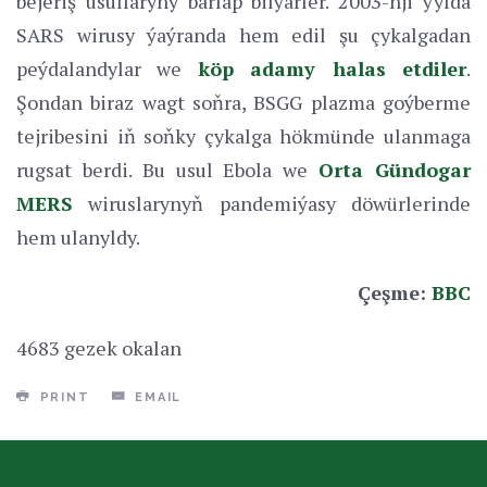
bejeriş usullaryny barlap bilýärler. 2003-nji ýylda
SARS wirusy ýaýranda hem edil şu çykalgadan
peýdalandylar we
köp adamy halas etdiler
.
Şondan biraz wagt soňra, BSGG plazma goýberme
tejribesini iň soňky çykalga hökmünde ulanmaga
rugsat berdi. Bu usul Ebola we
Orta Gündogar
MERS
wiruslarynyň pandemiýasy döwürlerinde
hem ulanyldy.
Çeşme:
BBC
4683 gezek okalan
PRINT
EMAIL