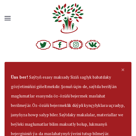
×
Üns ber!
Saýtyň esasy maksady Siziň saglyk babatdaky
gözýetimiňizi giňeltmekdir. Şonuň üçin-de, saýtda berilýän
maglumatlar esasynda öz-özüňi bejermek maslahat
berilmeýär. Öz-özüňi bejermeklik düýpli kynçylyklara uçradyp,
janyňyza howp salyp biler. Saýtdaky makalalar, materiallar we
beýleki maglumatlar bilim maksatly bolup, lukmanyň
bejergisiniň ýa-da maslahatynyň ýerini tutup bilmeýär.