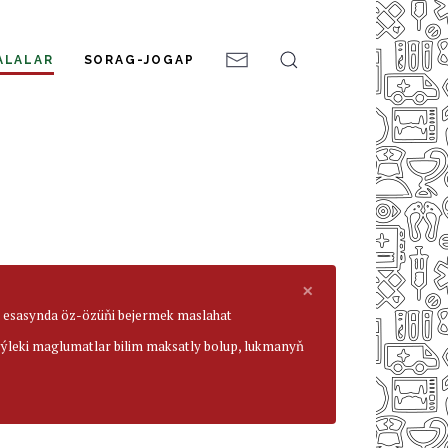
ALALAR
SORAG-JOGAP
×
ar esasynda öz-özüňi bejermek maslahat
beýleki maglumatlar bilim maksatly bolup, lukmanyň