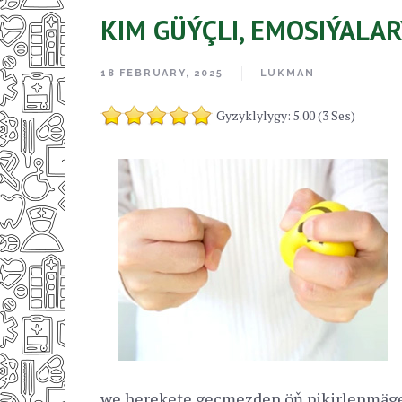
KIM GÜÝÇLI, EMOSIÝALA
18 FEBRUARY, 2025
LUKMAN
Gyzyklylygy: 5.00 (3 Ses)
we herekete geçmezden öň pikirlenmäge