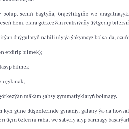
bolup, seniň bagtyňa, önjeýliligiňe we aragatnaşyk
seň hem, olara görkezýän reaksiýaňy üýtgedip bilersiň
rýän duýgularyň nähili uly ýa ýakymsyz bolsa-da, özüňi
n etdirip bilmek);
laşyp bilmek;
yp çykmak;
l görkezýän mäkäm şahsy gymmatlyklaryň bolmagy.
 kyn güne düşenlerinde gynanjy, gahary ýa-da howsala
 üçin özlerini rahat we sabyrly alyp barmagy başarýarl