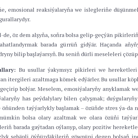
e, emosional reaksiýalaryňa we islegleriňe düşünme
urallarydyr.
l-de, öz dem alşyňa, soňra bolsa gelip-geçýän pikirler
rahatlandyrmak barada gürrüň gidýär. Haçanda aňyň
ryny bilip başlaýarsyň. Bu seniň dürli meseleleri çözü
ullary:
Bu usullar ýakymsyz pikirleri we hereketleri
n itergileri azaltmaga kömek edýärler. Bu usullar köp
geçirip bolýar. Meselem, emosiýalaryňy anyklamak w
alaryňy has peýdalylary bilen çalyşmak; duýgularyň
öňünden taýýarlykly başlamak – özüňde stres ýa-da n
mümkin bolsa olary azaltmak we olara özüňi taýýar
riň barada gaýtadan oýlanyp, olary pozitiw hereketl
zlyk sebäpli öýňüzdäkileriň göwnüni degen bolsaň in