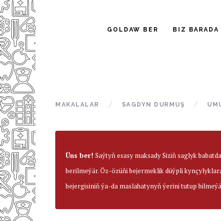
GOLDAW BER
BIZ BARADA
MAKALALAR
SAGDYN DURMUŞ
UM
Üns ber!
Saýtyň esasy maksady Siziň saglyk babatd
berilmeýär. Öz-özüňi bejermeklik düýpli kynçylyklar
bejergisiniň ýa-da maslahatynyň ýerini tutup bilmeýä