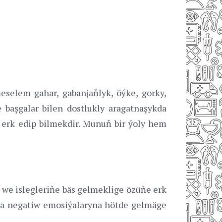
selem gahar, gabanjaňlyk, öýke, gorky,
aşgalar bilen dostlukly aragatnaşykda
 erk edip bilmekdir. Munuň bir ýoly hem
a we islegleriňe bäs gelmeklige özüňe erk
ma negatiw emosiýalaryna hötde gelmäge