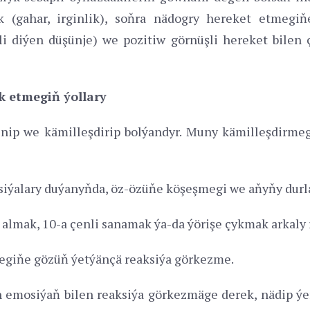
 (gahar, irginlik), soňra nädogry hereket etmegi
i diýen düşünje) we pozitiw görnüşli hereket bilen
k etmegiň ýollary
nip we kämilleşdirip bolýandyr. Muny kämilleşdirmeg
ýalary duýanyňda, öz-özüňe köşeşmegi we aňyňy durl
lmak, 10-a çenli sanamak ýa-da ýörişe çykmak arkaly
jegiňe gözüň ýetýänçä reaksiýa görkezme.
 emosiýaň bilen reaksiýa görkezmäge derek, nädip ýerli