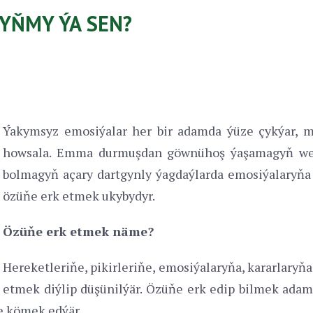
RYŇMY ÝA SEN?
Ýakymsyz emosiýalar her bir adamda ýüze çykýar, me
howsala. Emma durmuşdan göwnühoş ýaşamagyň we b
bolmagyň açary dartgynly ýagdaýlarda emosiýalaryňa
özüňe erk etmek ukybydyr.
Özüňe erk etmek näme?
Hereketleriňe, pikirleriňe, emosiýalaryňa, kararlaryň
etmek diýlip düşünilýär. Özüňe erk edip bilmek ada
 kömek edýär.