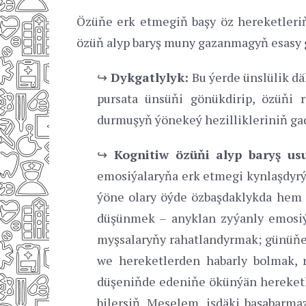
Özüňe erk etmegiň başy öz hereketleriň
özüň alyp baryş muny gazanmagyň esasy g
↪
Dykgatlylyk:
Bu ýerde ünslülik dä
pursata ünsüňi gönükdirip, özüňi 
durmuşyň ýönekeý hezillikleriniň gad
↪
Kognitiw özüňi alyp baryş us
emosiýalaryňa erk etmegi kynlaşdyrýa
ýöne olary öýde özbaşdaklykda hem 
düşünmek – anyklan zyýanly emosiý
myşsalaryňy rahatlandyrmak; günüňe 
we hereketlerden habarly bolmak, 
düşeniňde edeniňe ökünýän hereketle
bilersiň. Meselem, işdäki başabarma