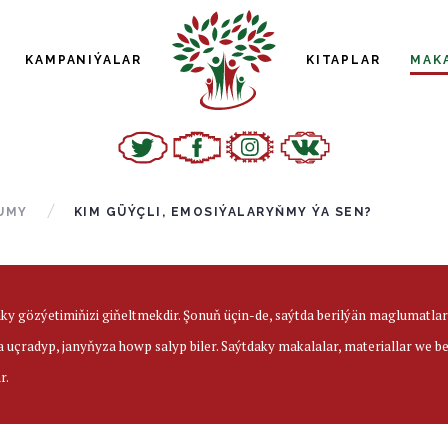
KAMPANIÝALAR
KITAPLAR
MAK
UMY
KIM GÜÝÇLI, EMOSIÝALARYŇMY ÝA SEN?
aky gözýetimiňizi giňeltmekdir. Şonuň üçin-de, saýtda berilýän maglumatl
a uçradyp, janyňyza howp salyp biler. Saýtdaky makalalar, materiallar we 
r.