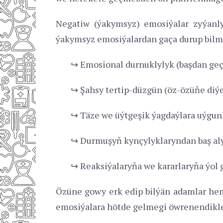
Negatiw (ýakymsyz) emosiýalar zyýanly 
ýakymsyz emosiýalardan gaça durup bilme
↪ Emosional durnuklylyk (başdan geçi
↪ Şahsy tertip-düzgün (öz-özüňe diýe
↪ Täze we üýtgeşik ýagdaýlara uýgun
↪ Durmuşyň kynçylyklaryndan baş al
↪ Reaksiýalaryňa we kararlaryňa ýo
Özüne gowy erk edip bilýän adamlar hem
emosiýalara hötde gelmegi öwrenendikleri