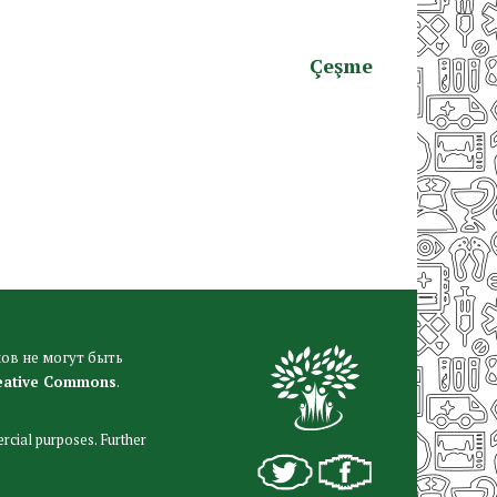
Çeşme
ов не могут быть
eative Commons
.
rcial purposes. Further