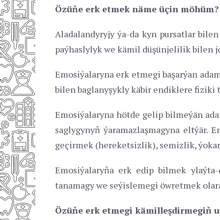
Özüňe erk etmek näme üçin möhüm?
Aladalandyryjy ýa-da kyn pursatlar bile
paýhaslylyk we kämil düşünjelilik bilen jo
Emosiýalaryna erk etmegi başarýan adam
bilen baglanyşykly käbir endiklere fizik
Emosiýalaryna hötde gelip bilmeýän adaml
saglygynyň ýaramazlaşmagyna eltýär. Em
geçirmek (hereketsizlik), semizlik, ýokar
Emosiýalaryňa erk edip bilmek ylaýta-
tanamagy we seýislemegi öwretmek olara
Özüňe erk etmegi kämilleşdirmegiň u