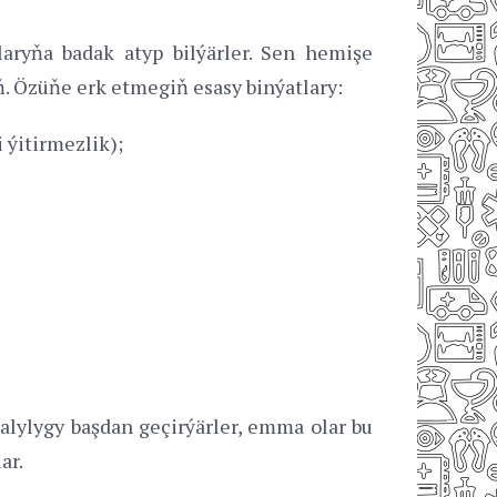
laryňa badak atyp bilýärler. Sen hemişe
. Özüňe erk etmegiň esasy binýatlary:
 ýitirmezlik);
lylygy başdan geçirýärler, emma olar bu
ar.