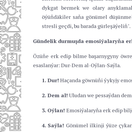
dykgat bermek we olary anyklamak
öýüňdäkiler saňa gönümel düşünmel
stresli geçdi, bu barada gürleşäýeliň".
Gündelik durmuşda emosiýalaryňa er
Özüňe erk edip bilme başarnygyny öwre
esaslanýar: Dur-Dem al-Oýlan-Saýla.
1. Dur!
Haçanda göwnüňi ýykyjy emosi
2. Dem al!
Uludan we pessaýdan dem a
3. Oýlan!
Emosiýalaryňa erk edip bil
4. Saýla!
Gönümel ilkinji ýüze çykan