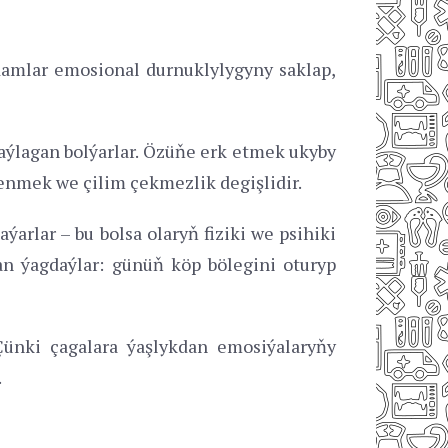
adamlar emosional durnuklylygyny saklap,
ýlagan bolýarlar. Özüňe erk etmek ukyby
lenmek we çilim çekmezlik degişlidir.
arlar – bu bolsa olaryň fiziki we psihiki
an ýagdaýlar: günüň köp bölegini oturyp
Çünki çagalara ýaşlykdan emosiýalaryňy
.