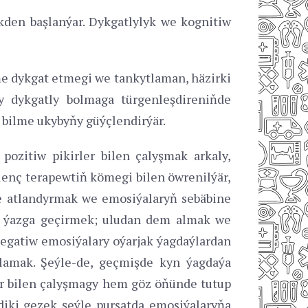
kden başlanýar. Dykgatlylyk we kognitiw
iňe dykgat etmegi we tankytlaman, häzirki
y dykgatly bolmaga türgenleşdireniňde
p bilme ukybyňy güýçlendirýär.
 pozitiw pikirler bilen çalyşmak arkaly,
lenç terapewtiň kömegi bilen öwrenilýär,
e atlandyrmak we emosiýalaryň sebäbine
y ýazga geçirmek; uludan dem almak we
egatiw emosiýalary oýarjak ýagdaýlardan
lamak. Şeýle-de, geçmişde kyn ýagdaýa
er bilen çalyşmagy hem göz öňünde tutup
diki gezek şeýle pursatda emosiýalaryňa