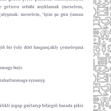
ňe getiren sebäbi anyklamak (meselem,
 çalyşmak: meselem, "Işim şu gün ýaman
iň bir ýoly dört basgançakly çemeleşmä
amagy buýr.
 rahatlanmaga synanyş.
kli jogap gaýtaryp biljegiň barada pikir