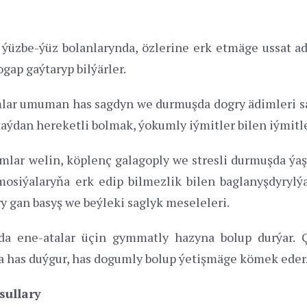
n ýüzbe-ýüz bolanlarynda, özlerine erk etmäge ussat 
gap gaýtaryp bilýärler.
lar umuman has sagdyn we durmuşda dogry ädimleri sa
i taýdan hereketli bolmak, ýokumly iýmitler bilen iýmit
ar welin, köplenç galagoply we stresli durmuşda ýaşaý
osiýalaryňa erk edip bilmezlik bilen baglanyşdyrylý
y gan basyş we beýleki saglyk meseleleri.
da ene-atalar üçin gymmatly hazyna bolup durýar. 
 has duýgur, has dogumly bolup ýetişmäge kömek eder
sullary