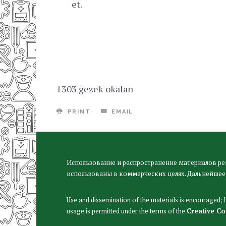
et.
1303 gezek okalan
PRINT
EMAIL
Использование и распространение материалов ре
использованы в коммерческих целях. Дальнейшее
Use and dissemination of the materials is encouraged;
usage is permitted under the terms of the
Creative C