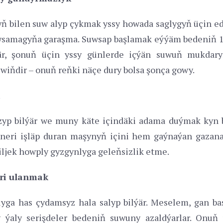
bilen suw alyp çykmak yssy howada saglygyň üçin edip 
wsamagyňa garaşma. Suwsap başlamak eýýäm bedeniň 1
, şonuň üçin yssy günlerde içýän suwuň mukdaryny
wiňdir – onuň reňki näçe dury bolsa şonça gowy.
zyp bilýär we muny käte içindäki adama duýmak kyn b
oneri işläp duran maşynyň içini hem gaýnaýan gazana 
ljek howply gyzgynlyga geleňsizlik etme.
eri ulanmak
yga has çydamsyz hala salyp bilýär. Meselem, gan b
aly serişdeler bedeniň suwuny azaldýarlar. Onuň 