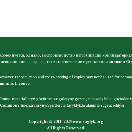
комендуется, однако, воспроизводство и публикации копий материал
 использование разрешается в соответствии с условиями
лицензии Cr
 however, reproduction and cross-posting of copies may not be used for comme
ommons License
.
. Emma materiallaryň göçürme nusgalaryny gazanç maksady bilen gaýtadan i
 Commons lisenziýasynyň
şertlerine laýyklykda ulanmak rugsat edilýär.
Copyright © 2011-2025 www.saglyk.org
All Rights Reserved.