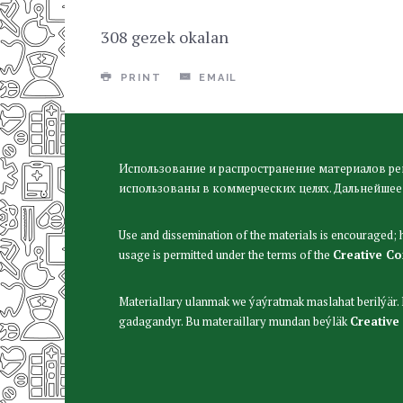
308 gezek okalan
PRINT
EMAIL
Использование и распространение материалов ре
использованы в коммерческих целях. Дальнейшее
Use and dissemination of the materials is encouraged;
usage is permitted under the terms of the
Creative C
Materiallary ulanmak we ýaýratmak maslahat berilýär
gadagandyr. Bu materaillary mundan beýläk
Creative