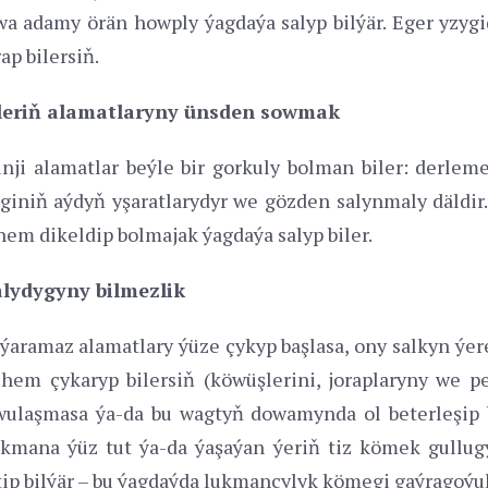
wa adamy örän howply ýagdaýa salyp bilýär. Eger yzyg
ap bilersiň.
elleriň alamatlaryny ünsden sowmak
nji alamatlar beýle bir gorkuly bolman biler: derlem
niň aýdyň yşaratlarydyr we gözden salynmaly däldir.
em dikeldip bolmajak ýagdaýa salyp biler.
lydygyny bilmezlik
ramaz alamatlary ýüze çykyp başlasa, ony salkyn ýere 
i hem çykaryp bilersiň (köwüşlerini, joraplaryny we 
laşmasa ýa-da bu wagtyň dowamynda ol beterleşip b
ukmana ýüz tut ýa-da ýaşaýan ýeriň tiz kömek gullugy
etip bilýär – bu ýagdaýda lukmançylyk kömegi gaýragoýu