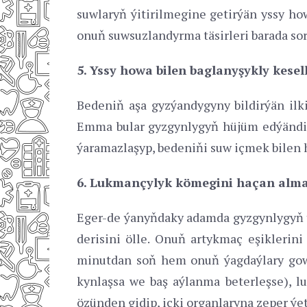
suwlaryň ýitirilmegine getirýän yssy ho
onuň suwsuzlandyrma täsirleri barada sor
5. Yssy howa bilen baglanyşykly kes
Bedeniň aşa gyzýandygyny bildirýän ilki
Emma bular gyzgynlygyň hüjüm edýändigi
ýaramazlaşyp, bedeniňi suw içmek bilen h
6. Lukmançylyk kömegini haçan alma
Eger-de ýanyňdaky adamda gyzgynlygyň ýa
derisini ölle. Onuň artykmaç eşiklerin
minutdan soň hem onuň ýagdaýlary gowu
kynlaşsa we baş aýlanma beterleşse), l
özünden gidip, içki organlaryna zeper ý