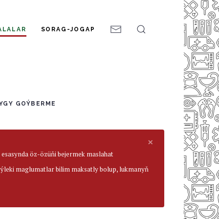
ALALAR
SORAG-JOGAP
LYGY GOÝBERME
×
ar esasynda öz-özüňi bejermek maslahat
beýleki maglumatlar bilim maksatly bolup, lukmanyň