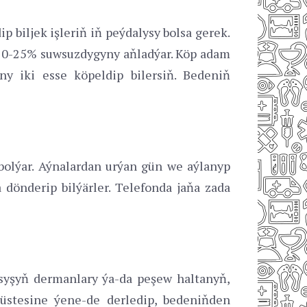
biljek işleriň iň peýdalysy bolsa gerek.
0-25% suwsuzdygyny aňladýar. Köp adam
 iki esse köpeldip bilersiň. Bedeniň
olýar. Aýnalardan urýan gün we aýlanyp
dönderip bilýärler. Telefonda jaňa zada
asyşyň dermanlary ýa-da peşew haltanyň,
üstesine ýene-de derledip, bedeniňden