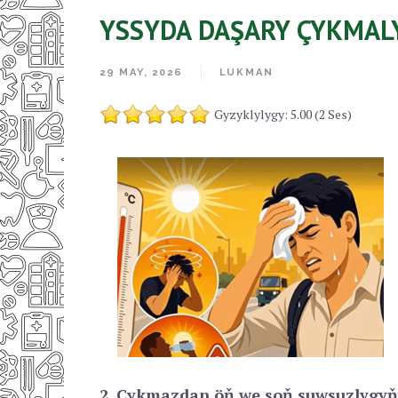
YSSYDA DAŞARY ÇYKMAL
29 MAY, 2026
LUKMAN
Gyzyklylygy: 5.00 (2 Ses)
2. Çykmazdan öň we soň suwsuzlygy