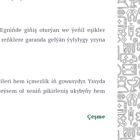
 Egniňde giňiş oturýan we ýeňil eşikler
 reňklere garanda gelýän ýylylygy yzyna
ileri hem içmezlik iň gowusydyr. Yssyda
, eýsem ol seniň pikirleniş ukybyňy hem
Çeşme