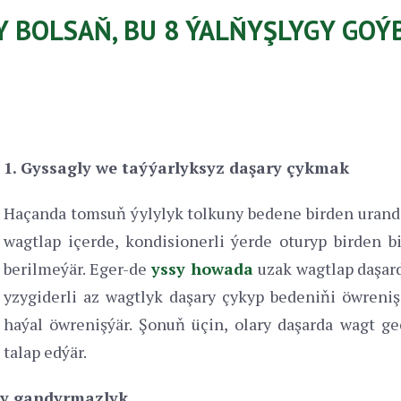
Y BOLSAŇ, BU 8 ÝALŇYŞLYGY GO
1. Gyssagly we taýýarlyksyz daşary çykmak
Haçanda tomsuň ýylylyk tolkuny bedene birden uranda,
wagtlap içerde, kondisionerli ýerde oturyp birden 
berilmeýär. Eger-de
yssy howada
uzak wagtlap daşard
yzygiderli az wagtlyk daşary çykyp bedeniňi öwreniş
haýal öwrenişýär. Şonuň üçin, olary daşarda wagt g
talap edýär.
ňy gandyrmazlyk