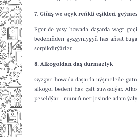
7. Giňiş we açyk reňkli eşikleri geýme
Eger-de yssy howada daşarda wagt geçir
bedeniňden gyzgynlygyň has aňsat bugar
serpikdirýärler.
8. Alkogoldan daş durmazlyk
Gyzgyn howada daşarda üýşmeleňe gatnaş
alkogol bedeni has çalt suwsadýar. Alko
peseldýär – munuň netijesinde adam ýaly