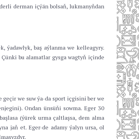
iderli derman içýän bolsaň, lukmanyňdan
ek, ýadawlyk, baş aýlanma we kelleagyry.
 Çünki bu alamatlar gysga wagtyň içinde
geçir we suw ýa-da sport içgisini ber we
penjegini). Ondan ünsüňi sowma. Eger 30
aşlasa (ýürek urma çaltlaşsa, dem alma
na jaň et. Eger-de adamy ýalyn ursa, ol
lmasyzdyr.