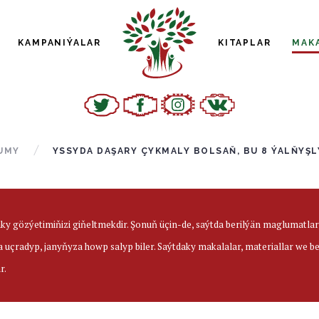
KAMPANIÝALAR
KITAPLAR
MAK
UMY
YSSYDA DAŞARY ÇYKMALY BOLSAŇ, BU 8 ÝALŇYŞ
aky gözýetimiňizi giňeltmekdir. Şonuň üçin-de, saýtda berilýän maglumatl
a uçradyp, janyňyza howp salyp biler. Saýtdaky makalalar, materiallar we 
r.