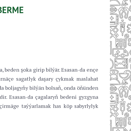
ÝBERME
 beden şoka girip bilýär. Esasan-da ençe
birnäçe sagatlyk daşary çykmak maslahat
a boljagyňy bilýän bolsaň, onda öňünden
dir. Esasan-da çagalaryň bedeni gyzgyna
eçirmäge taýýarlamak has köp sabyrlylyk