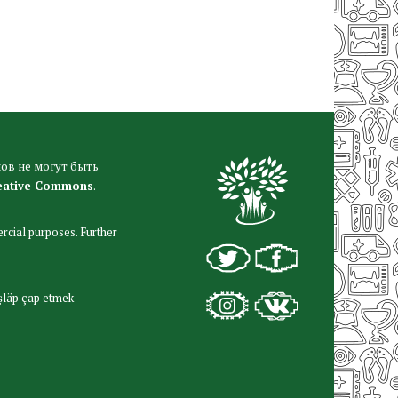
ов не могут быть
eative Commons
.
rcial purposes. Further
şläp çap etmek