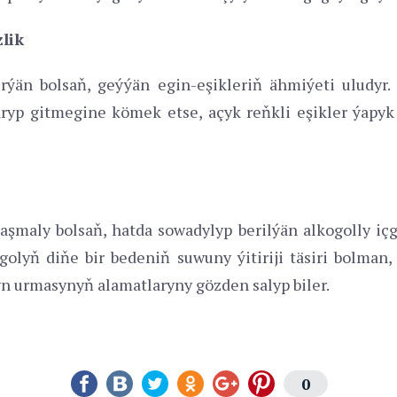
zlik
ýän bolsaň, geýýän egin-eşikleriň ähmiýeti uludyr.
yp gitmegine kömek etse, açyk reňkli eşikler ýapyk
maly bolsaň, hatda sowadylyp berilýän alkogolly içg
golyň diňe bir bedeniň suwuny ýitiriji täsiri bolman
n urmasynyň alamatlaryny gözden salyp biler.
0