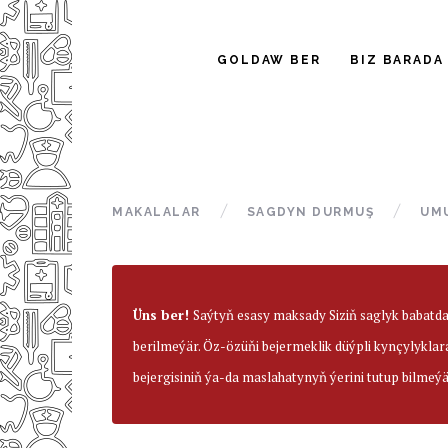
GOLDAW BER
BIZ BARADA
MAKALALAR
SAGDYN DURMUŞ
UM
Üns ber!
Saýtyň esasy maksady Siziň saglyk babatd
berilmeýär. Öz-özüňi bejermeklik düýpli kynçylyklar
bejergisiniň ýa-da maslahatynyň ýerini tutup bilmeýä