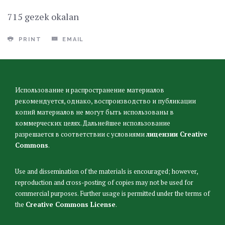
715 gezek okalan
PRINT
EMAIL
Использование и распространение материалов
рекомендуется, однако, воспроизводство и публикации
копий материалов не могут быть использованы в
коммерческих целях. Дальнейшее использование
разрешается в соответствии с условиями
лицензии Creative
Commons
.
Use and dissemination of the materials is encouraged; however,
reproduction and cross-posting of copies may not be used for
commercial purposes. Further usage is permitted under the terms of
the
Creative Commons License
.