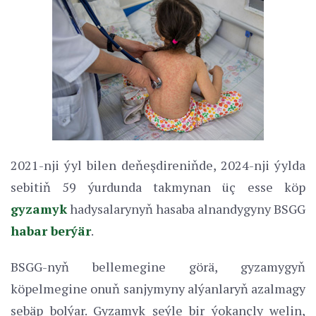
2021-nji ýyl bilen deňeşdireniňde, 2024-nji ýylda
sebitiň 59 ýurdunda takmynan üç esse köp
gyzamyk
hadysalarynyň hasaba alnandygyny BSGG
habar berýär
.
BSGG-nyň bellemegine görä, gyzamygyň
köpelmegine onuň sanjymyny alýanlaryň azalmagy
sebäp bolýar. Gyzamyk şeýle bir ýokançly welin,