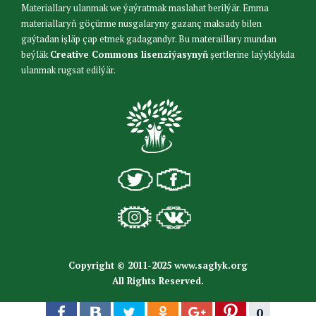
Materiallary ulanmak we ýaýratmak maslahat berilýär. Emma
materiallaryň göçürme nusgalaryny gazanç maksady bilen
gaýtadan işläp çap etmek gadagandyr. Bu materaillary mundan
beýläk
Creative Commons lisenziýasynyň
şertlerine laýyklykda
ulanmak rugsat edilýär.
Copyright © 2011-2025 www.saglyk.org
All Rights Reserved.
0