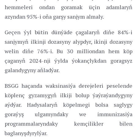
hemmeleri ondan goramak üçin adamlaryň
azyndan 95%-i oňa garşy sanjym almaly.
Geçen ýyl bütin dünýäde çagalaryň diňe 84%-i
sanjymyň ilkinji dozasyny alypdyr, ikinji dozasyny
welin diňe 76%-i. Bu 30 milliondan hem köp
çaganyň 2024-nji ýylda ýokançlykdan goragsyz
galandygyny aňladýar.
BSGG haçanda waksinasiýa derejeleri peselende
köplenç gyzamygyň ilkiji bolup ýaýraýandygyny
aýdýar. Hadysalaryň köpelmegi bolsa saglygy
goraýyş ulgamyndaky we immunizasiýa
programmalaryndaky kemçilikler bilen
baglanyşdyrylýar.