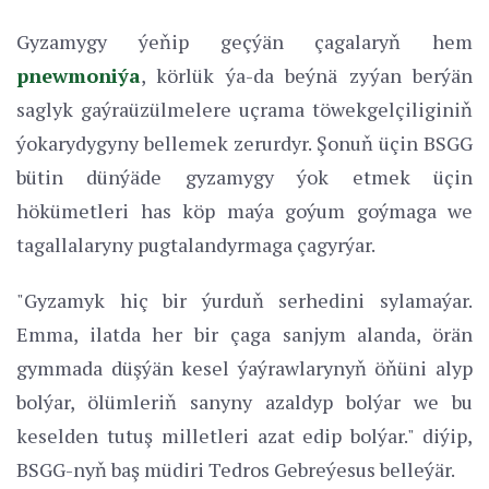
Gyzamygy ýeňip geçýän çagalaryň hem
pnewmoniýa
, körlük ýa-da beýnä zyýan berýän
saglyk gaýraüzülmelere uçrama töwekgelçiliginiň
ýokarydygyny bellemek zerurdyr. Şonuň üçin BSGG
bütin dünýäde gyzamygy ýok etmek üçin
hökümetleri has köp maýa goýum goýmaga we
tagallalaryny pugtalandyrmaga çagyrýar.
"Gyzamyk hiç bir ýurduň serhedini sylamaýar.
Emma, ilatda her bir çaga sanjym alanda, örän
gymmada düşýän kesel ýaýrawlarynyň öňüni alyp
bolýar, ölümleriň sanyny azaldyp bolýar we bu
keselden tutuş milletleri azat edip bolýar." diýip,
BSGG-nyň baş müdiri Tedros Gebreýesus belleýär.