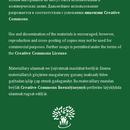
коммерческих целях. Дальнейшее использование
разрешается в соответствии с условиями
лицензии Creative
Commons
.
Use and dissemination of the materials is encouraged; however,
reproduction and cross-posting of copies may not be used for
commercial purposes. Further usage is permitted under the terms of
the
Creative Commons License
.
Materiallary ulanmak we ýaýratmak maslahat berilýär. Emma
materiallaryň göçürme nusgalaryny gazanç maksady bilen
gaýtadan işläp çap etmek gadagandyr. Bu materaillary mundan
beýläk
Creative Commons lisenziýasynyň
şertlerine laýyklykda
ulanmak rugsat edilýär.