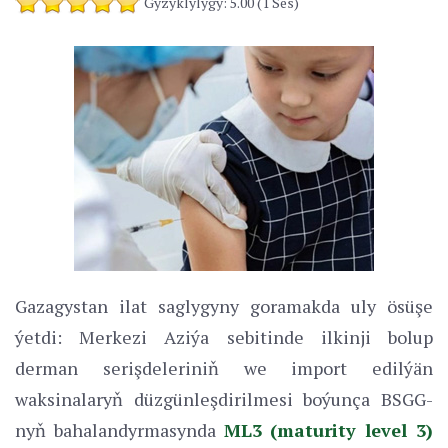
Gyzyklylygy: 5.00 (1 Ses)
Gazagystan ilat saglygyny goramakda uly ösüşe
ýetdi: Merkezi Aziýa sebitinde ilkinji bolup
derman serişdeleriniň we import edilýän
waksinalaryň düzgünleşdirilmesi boýunça BSGG-
nyň bahalandyrmasynda
ML3 (maturity level 3)