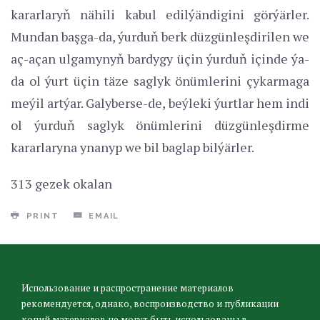
kararlaryň nähili kabul edilýändigini görýärler.
Mundan başga-da, ýurduň berk düzgünleşdirilen we
aç-açan ulgamynyň bardygy üçin ýurduň içinde ýa-
da ol ýurt üçin täze saglyk önümlerini çykarmaga
meýil artýar. Galyberse-de, beýleki ýurtlar hem indi
ol ýurduň saglyk önümlerini düzgünleşdirme
kararlaryna ynanyp we bil baglap bilýärler.
313 gezek okalan
PRINT
EMAIL
Использование и распространение материалов
рекомендуется, однако, воспроизводство и публикации
копий материалов не могут быть использованы в