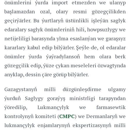
önümlerini ýurda import etmezden we ulanyp
başlamazdan ozal, olary resmi gözegçilikden
geçirýärler. Bu ýurtlaryň üstünlikli işleýän saglyk
edaralary saglyk önümleriniň hili, howpsuzlygy we
netijeliligi barasynda ylma esaslanýan we garaşsyz
kararlary kabul edip bilýärler. Şeýle-de, ol edaralar
önümler ýurda ýaýradylansoň hem olara berk
gözegçilik edip, ýüze çykan meseleleri özwagtynda
anyklap, dessin çäre görüp bilýärler.
Gazagystanyň milli düzgünleşdirme ulgamy
ýurduň Saglygy goraýyş ministrligi tarapyndan
ýöredilip, Lukmançylyk we farmasewtik
kontrolynyň komiteti (
CMPC
) we Dermanlaryň we
lukmançylyk enjamlarynyň ekspertizasynyň milli