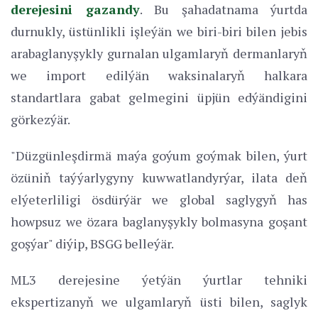
derejesini gazandy
. Bu şahadatnama ýurtda
durnukly, üstünlikli işleýän we biri-biri bilen jebis
arabaglanyşykly gurnalan ulgamlaryň dermanlaryň
we import edilýän waksinalaryň halkara
standartlara gabat gelmegini üpjün edýändigini
görkezýär.
"Düzgünleşdirmä maýa goýum goýmak bilen, ýurt
özüniň taýýarlygyny kuwwatlandyrýar, ilata deň
elýeterliligi ösdürýär we global saglygyň has
howpsuz we özara baglanyşykly bolmasyna goşant
goşýar" diýip, BSGG belleýär.
ML3 derejesine ýetýän ýurtlar tehniki
ekspertizanyň we ulgamlaryň üsti bilen, saglyk