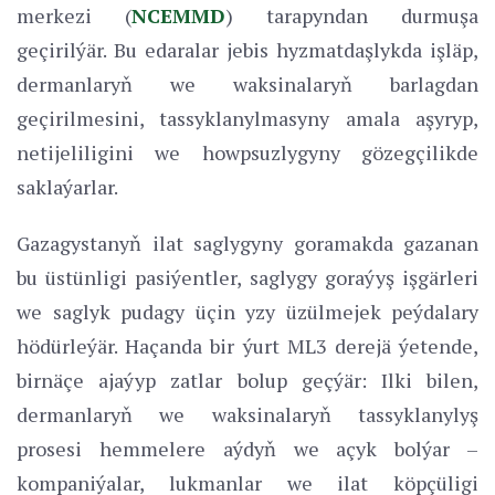
merkezi (
NCEMMD
) tarapyndan durmuşa
geçirilýär. Bu edaralar jebis hyzmatdaşlykda işläp,
dermanlaryň we waksinalaryň barlagdan
geçirilmesini, tassyklanylmasyny amala aşyryp,
netijeliligini we howpsuzlygyny gözegçilikde
saklaýarlar.
Gazagystanyň ilat saglygyny goramakda gazanan
bu üstünligi pasiýentler, saglygy goraýyş işgärleri
we saglyk pudagy üçin yzy üzülmejek peýdalary
hödürleýär. Haçanda bir ýurt ML3 derejä ýetende,
birnäçe ajaýyp zatlar bolup geçýär: Ilki bilen,
dermanlaryň we waksinalaryň tassyklanylyş
prosesi hemmelere aýdyň we açyk bolýar –
kompaniýalar, lukmanlar we ilat köpçüligi