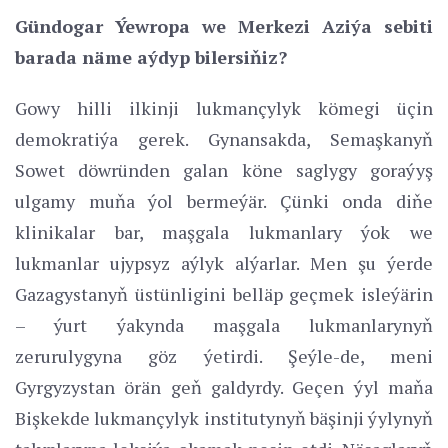
Gündogar Ýewropa we Merkezi Aziýa sebiti
barada näme aýdyp bilersiňiz?
Gowy hilli ilkinji lukmançylyk kömegi üçin
demokratiýa gerek. Gynansakda, Semaşkanyň
Sowet döwründen galan köne saglygy goraýyş
ulgamy muňa ýol bermeýär. Çünki onda diňe
klinikalar bar, maşgala lukmanlary ýok we
lukmanlar ujypsyz aýlyk alýarlar. Men şu ýerde
Gazagystanyň üstünligini belläp geçmek isleýärin
– ýurt ýakynda maşgala lukmanlarynyň
zerurulygyna göz ýetirdi. Şeýle-de, meni
Gyrgyzystan örän geň galdyrdy. Geçen ýyl maňa
Bişkekde lukmançylyk institutynyň bäşinji ýylynyň