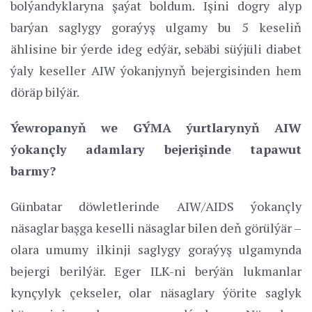
bolýandyklaryna şaýat boldum. Işini dogry alyp
barýan saglygy goraýyş ulgamy bu 5 keseliň
ählisine bir ýerde ideg edýär, sebäbi süýjüli diabet
ýaly keseller AIW ýokanjynyň bejergisinden hem
döräp bilýär.
Ýewropanyň we GÝMA ýurtlarynyň AIW
ýokançly adamlary bejerişinde tapawut
barmy?
Günbatar döwletlerinde AIW/AIDS ýokançly
näsaglar başga keselli näsaglar bilen deň görülýär –
olara umumy ilkinji saglygy goraýyş ulgamynda
bejergi berilýär. Eger ILK-ni berýän lukmanlar
kynçylyk çekseler, olar näsaglary ýörite saglyk