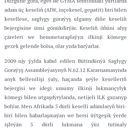
Düzgüne görä, eger-de GÝMA sebitindäki ýurtlarda
adam üç keseliň (AIW, inçekesel, gepatit) biri bilen
kesellese, saglygy goraýyş ulgamy diňe keseliň
bejergisine ünsi gönükdirýär. Keseliň öňüni alyş
çäreleri we hemmetaraplaýyn ilkinji kömege
gezek gelende bolsa, olar yzda barýarlar.
2009-njy ýylda kabul edilen Bütindünýä Saglygy
Goraýyş Assambleýasynyň N.62.12 Kararnamasynda
anyk bellenilişi ýaly, haçanda şeýle keselleriň
bejergisi we idegi umumy ilkinji lukmançylyk
kömegi bilen utgaşdyrylanda, netijeli ILK gazanyp
bolýar. Men Afrikada 5 dürli keselli adamlaryň biri-
biri bilen habarlaşmaýan we hersi üýtgeşik ýerde
işleýän 5 dürli lukmana ýüz tutmaly