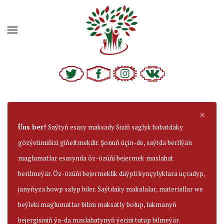
×
Üns ber!
Saýtyň esasy maksady Siziň saglyk babatdaky
gözýetimiňizi giňeltmekdir. Şonuň üçin-de, saýtda berilýän
maglumatlar esasynda öz-özüňi bejermek maslahat
berilmeýär. Öz-özüňi bejermeklik düýpli kynçylyklara uçradyp,
janyňyza howp salyp biler. Saýtdaky makalalar, materiallar we
beýleki maglumatlar bilim maksatly bolup, lukmanyň
bejergisiniň ýa-da maslahatynyň ýerini tutup bilmeýär.