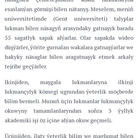
esaslanýan görnüşi bilen nätanyş. Meselem, meniň
uniwersitetimde (Gent uniwersiteti) talyplar
lukman bilen näsagyň arasyndaky gatnaşyk barada
55 sagatlyk sapak alýarlar. Olar sapakda wideo
düşýärler, ýörite gurnalan wakalara gatnaşýarlar we
hakyky näsaglar bilen aragatnaşyk etmek arkaly
tejribe geçýärler.
Ikinjiden, maşgala lukmanlaryna ilkinji
lukmançylyk kömegi ugrundan ýeterlik möçberde
bilim bermeli. Munuň üçin lukmanlar lukmançylyk
okuwyny tamamlanlaryndan soňra 3 ýyllyk
akademiki işi öz içine alýan okuw geçmeli.
Üçünjiden, ilaty ýeterlik bilim we maglumat bilen