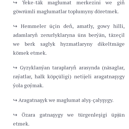
↪ Ýeke-täk maglumat merkezini we giň
göwrümli maglumatlar toplumyny döretmek.
↪ Hemmeler üçin deň, amatly, gowy hilli,
adamlaryň zerurlyklaryna üns berýän, täzeçil
we berk saglyk hyzmatlaryny dikeltmäge
kömek etmek.
↪ Gyzyklanýan taraplaryň arasynda (näsaglar,
raýatlar, halk köpçüligi) netijeli aragatnaşygy
ýola goýmak.
↪ Aragatnaşyk we maglumat alyş-çalyşygy.
↪ Özara gatnaşygy we türgenleşigi üpjün
etmek.