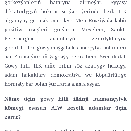
görkezýänleriň hataryna girmeýär. Syýasy
diktatorlygyň höküm sürýän ýerinde berk ILK
ulgamyny gurmak örän kyn. Men Rossiýada käbir
pozitiw ösüşleri görýärin. Meselem, Sankt-
Peterburgda adamlaryň zerurlyklaryna
gönükdirilen gowy maşgala lukmançylyk bölümleri
bar. Emma ýurduň ýagdaýy heniz hem öwerlik däl.
Gowy hilli ILK diňe erkin söz azatlygy hukugy,
adam hukuklary, demokratiýa we köpdürlülige
hormaty bar bolan ýurtlarda amala aşýar.
Näme üçin gowy hilli ilkinji lukmançylyk
kömegi esasan AIW keselli adamlar üçin
zerur?