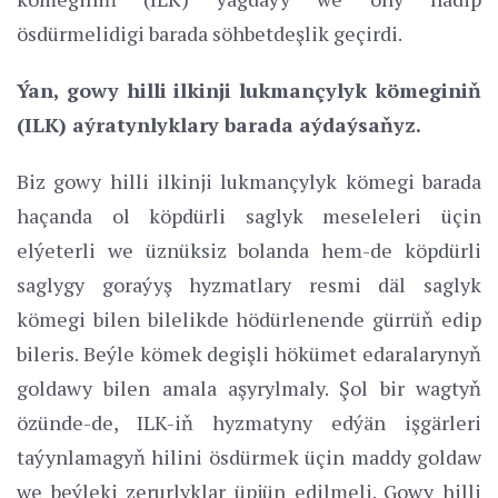
ösdürmelidigi barada söhbetdeşlik geçirdi.
Ýan, gowy hilli ilkinji lukmançylyk kömeginiň
(ILK) aýratynlyklary barada aýdaýsaňyz.
Biz gowy hilli ilkinji lukmançylyk kömegi barada
haçanda ol köpdürli saglyk meseleleri üçin
elýeterli we üznüksiz bolanda hem-de köpdürli
saglygy goraýyş hyzmatlary resmi däl saglyk
kömegi bilen bilelikde hödürlenende gürrüň edip
bileris. Beýle kömek degişli hökümet edaralarynyň
goldawy bilen amala aşyrylmaly. Şol bir wagtyň
özünde-de, ILK-iň hyzmatyny edýän işgärleri
taýynlamagyň hilini ösdürmek üçin maddy goldaw
we beýleki zerurlyklar üpjün edilmeli. Gowy hilli