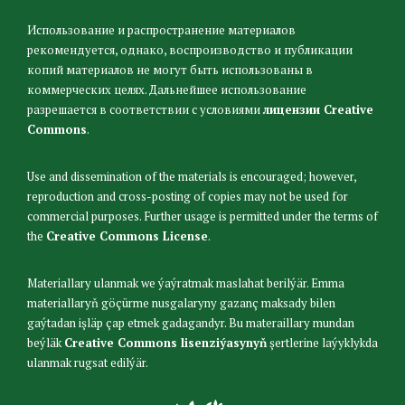
Использование и распространение материалов
рекомендуется, однако, воспроизводство и публикации
копий материалов не могут быть использованы в
коммерческих целях. Дальнейшее использование
разрешается в соответствии с условиями
лицензии Creative
Commons
.
Use and dissemination of the materials is encouraged; however,
reproduction and cross-posting of copies may not be used for
commercial purposes. Further usage is permitted under the terms of
the
Creative Commons License
.
Materiallary ulanmak we ýaýratmak maslahat berilýär. Emma
materiallaryň göçürme nusgalaryny gazanç maksady bilen
gaýtadan işläp çap etmek gadagandyr. Bu materaillary mundan
beýläk
Creative Commons lisenziýasynyň
şertlerine laýyklykda
ulanmak rugsat edilýär.