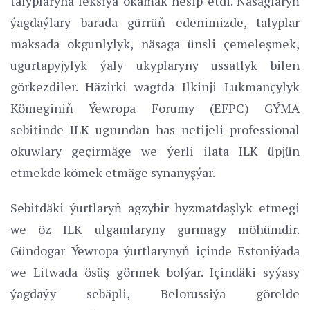
talyplaryna leksiýa okamak nesip etdi. Näsaglaryň
ýagdaýlary barada gürrüň edenimizde, talyplar
maksada okgunlylyk, näsaga ünsli çemeleşmek,
ugurtapyjylyk ýaly ukyplaryny ussatlyk bilen
görkezdiler. Häzirki wagtda Ilkinji Lukmançylyk
Kömeginiň Ýewropa Forumy (EFPC) GÝMA
sebitinde ILK ugrundan has netijeli professional
okuwlary geçirmäge we ýerli ilata ILK üpjün
etmekde kömek etmäge synanyşýar.
Sebitdäki ýurtlaryň agzybir hyzmatdaşlyk etmegi
we öz ILK ulgamlaryny gurmagy möhümdir.
Gündogar Ýewropa ýurtlarynyň içinde Estoniýada
we Litwada ösüş görmek bolýar. Içindäki syýasy
ýagdaýy sebäpli, Belorussiýa görelde