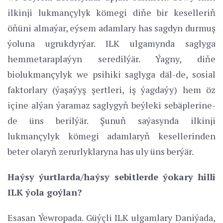
ilkinji lukmançylyk kömegi diňe bir keselleriň
öňüni almaýar, eýsem adamlary has sagdyn durmuş
ýoluna ugrukdyrýar. ILK ulgamynda saglyga
hemmetaraplaýyn seredilýär. Ýagny, diňe
biolukmançylyk we psihiki saglyga däl-de, sosial
faktorlary (ýaşaýyş şertleri, iş ýagdaýy) hem öz
içine alýan ýaramaz saglygyň beýleki sebäplerine-
de üns berilýär. Şunuň saýasynda ilkinji
lukmançylyk kömegi adamlaryň kesellerinden
beter olaryň zerurlyklaryna has uly üns berýär.
Haýsy ýurtlarda/haýsy sebitlerde ýokary hilli
ILK ýola goýlan?
Esasan Ýewropada. Güýçli ILK ulgamlary Daniýada,