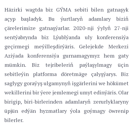
Häzirki wagtda biz GÝMA sebiti bilen gatnaşyk
açyp başladyk. Bu ýurtlaryň adamlary biziň
çärelerimize gatnaşýarlar. 2020-nji ýylyň 27-nji
sentýabrynda biz Lýublýanda uly konferensiýa
geçirmegi meýilleşdirýäris. Gelejekde Merkezi
Aziýada konferensiýa gurnamagymyz hem gaty
mümkin. Biz tejribeleriň paýlaşylmagy üçin
sebitleýin platforma döretmäge çalyşýarys. Biz
saglygy goraýyş ulgamynyň işgärlerini we hökümet
wekillerini bir ýere jemlemegi umyt edinýäris. Olar
birigip, biri-birlerinden adamlaryň zerurlyklaryny
üpjün edýän hyzmatlary ýola goýmagy öwrenip
bilerler.