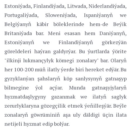
Estoniýada, Finlandiýada, Litwada, Niderlandiýada,
Portugaliýada, Sloweniýada, Ispaniýanyň we
Belgiýanyň käbir böleklerinde hem-de Beýik
Britaniýada bar. Meni esasan hem Daniýanyň,
Estoniýanyň we Finlandiýanyň görkezýän
göreldeleri haýran galdyrýar. Bu ýurtlarda ýörite
"ilkinji lukmançylyk kömegi zonalary" bar. Olaryň
her 100-200 müň ilatly ýerde biri hereket edýär. Bu
gyzyklanýan şahslaryň köp sanlysynyň gatnaşyp
bilmegine ýol açýar. Munda gatnaşyjylaryň
hyzmatdaşlygyny gazanmak we ilatyň saglyk
zerurlyklaryna gözegçilik etmek ýeňilleşýär. Beýle
zonalaryň göwrüminiň aşa uly däldigi üçin ilata
netijeli hyzmat edip bolýar.