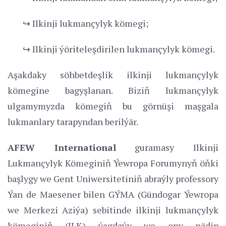
↪ Ilkinji lukmançylyk kömegi;
↪ Ilkinji ýöriteleşdirilen lukmançylyk kömegi.
Aşakdaky söhbetdeşlik ilkinji lukmançylyk
kömegine bagyşlanan. Biziň lukmançylyk
ulgamymyzda kömegiň bu görnüşi maşgala
lukmanlary tarapyndan berilýär.
AFEW International
guramasy Ilkinji
Lukmançylyk Kömeginiň Ýewropa Forumynyň öňki
başlygy we Gent Uniwersitetiniň abraýly professory
Ýan de Maesener bilen GÝMA (Gündogar Ýewropa
we Merkezi Aziýa) sebitinde ilkinji lukmançylyk
kömeginiň (ILK) ýagdaýy we ony nädip