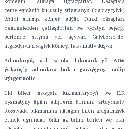
kömegini almaga ugradýarlar. Näsaglara
çemeleşmäniň bu usuly stigmanyň (biabraýçylyk)
öňüni almaga kömek edýär. Çünki näsaglara
hemmelerden çetleşdirilen we aýratyn bejergi
berlende stigma ýol açylýar. Galyberse-de,
utgaşdyrylan saglyk kömegi has amatly düşýär.
Adamlaryň, şol sanda lukmanlaryň AIW
ýokançly adamlara bolan garaýşyny nädip
üýtgetmeli?
Ilki bilen, maşgala lukmanlarynyň we ILK
hyzmatyny üpjün edijileriň bilimini artdyrmaly.
Rossiýada lukmanlara näsaglar bilen aragatnaşyk
etmek ugrundan örän az bilim berlen we olar
näsaglara çemeleşmäniň adam hukuklaryna