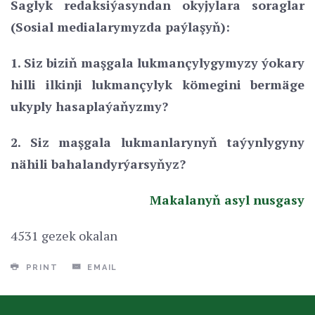
Saglyk redaksiýasyndan okyjylara soraglar
(Sosial medialarymyzda paýlaşyň):
1. Siz biziň maşgala lukmançylygymyzy ýokary
hilli ilkinji lukmançylyk kömegini bermäge
ukyply hasaplaýaňyzmy?
2. Siz maşgala lukmanlarynyň taýynlygyny
nähili bahalandyrýarsyňyz?
Makalanyň asyl nusgasy
4531 gezek okalan
PRINT
EMAIL