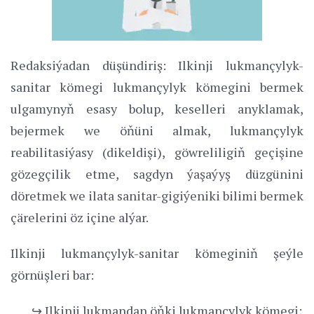
Redaksiýadan düşündiriş: Ilkinji lukmançylyk-
sanitar kömegi lukmançylyk kömegini bermek
ulgamynyň esasy bolup, keselleri anyklamak,
bejermek we öňüni almak, lukmançylyk
reabilitasiýasy (dikeldişi), göwreliligiň geçişine
gözegçilik etme, sagdyn ýaşaýyş düzgünini
döretmek we ilata sanitar-gigiýeniki bilimi bermek
çärelerini öz içine alýar.
Ilkinji lukmançylyk-sanitar kömeginiň şeýle
görnüşleri bar:
↪ Ilkinji lukmandan öňki lukmançylyk kömegi;