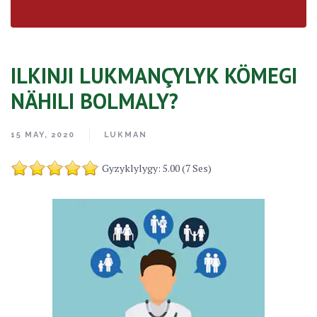
ILKINJI LUKMANÇYLYK KÖMEGI
NÄHILI BOLMALY?
15 MAY, 2020
LUKMAN
Gyzyklylygy: 5.00 (7 Ses)