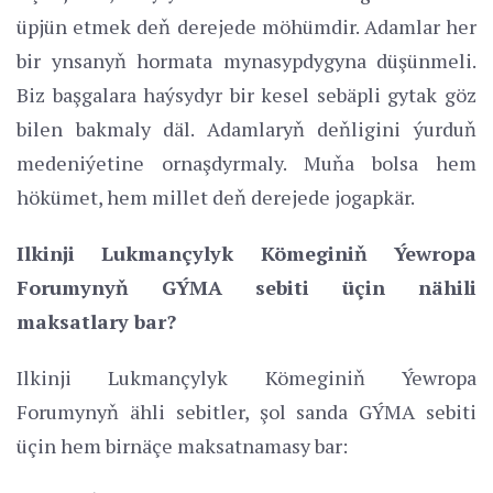
üpjün etmek deň derejede möhümdir. Adamlar her
bir ynsanyň hormata mynasypdygyna düşünmeli.
Biz başgalara haýsydyr bir kesel sebäpli gytak göz
bilen bakmaly däl. Adamlaryň deňligini ýurduň
medeniýetine ornaşdyrmaly. Muňa bolsa hem
hökümet, hem millet deň derejede jogapkär.
Ilkinji Lukmançylyk Kömeginiň Ýewropa
Forumynyň GÝMA sebiti üçin nähili
maksatlary bar?
Ilkinji Lukmançylyk Kömeginiň Ýewropa
Forumynyň ähli sebitler, şol sanda GÝMA sebiti
üçin hem birnäçe maksatnamasy bar: