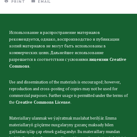
PRINT
EMAIL
Использование и распространение материалов
рекомендуется, однако, воспроизводство и публикации
копий материалов не могут быть использованы в
коммерческих целях. Дальнейшее использование
разрешается в соответствии с условиями
лицензии Creative
Commons
.
Use and dissemination of the materials is encouraged; however,
reproduction and cross-posting of copies may not be used for
commercial purposes. Further usage is permitted under the terms of
the
Creative Commons License
.
Materiallary ulanmak we ýaýratmak maslahat berilýär. Emma
materiallaryň göçürme nusgalaryny gazanç maksady bilen
gaýtadan işläp çap etmek gadagandyr. Bu materaillary mundan