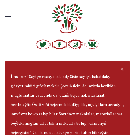
×
Üns ber!
Saýtyň esasy maksady Siziň saglyk babatdaky
gözýetimiňizi giňeltmekdir. Şonuň üçin-de, saýtda berilýän
maglumatlar esasynda öz-özüňi bejermek maslahat
berilmeýär. Öz-özüňi bejermeklik düýpli kynçylyklara uçradyp,
janyňyza howp salyp biler. Saýtdaky makalalar, materiallar we
beýleki maglumatlar bilim maksatly bolup, lukmanyň
bejergisiniň ýa-da maslahatynyň ýerini tutup bilmeýär.