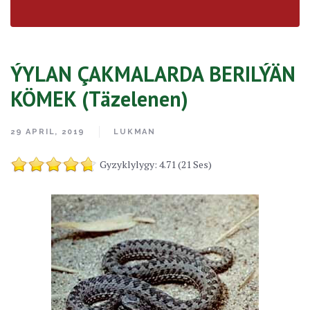
ÝYLAN ÇAKMALARDA BERILÝÄN
KÖMEK (Täzelenen)
29 APRIL, 2019
LUKMAN
Gyzyklylygy: 4.71 (21 Ses)