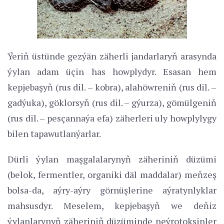
Ýeriň üstünde gezýän zäherli jandarlaryň arasynda
ýylan adam üçin has howplydyr. Esasan hem
kepjebaşyň (rus dil. – kobra), alahöwreniň (rus dil. –
gadýuka), göklorsyň (rus dil. – gýurza), gömülgeniň
(rus dil. – pesçannaýa efa) zäherleri uly howplylygy
bilen tapawutlanýarlar.
Dürli ýylan maşgalalarynyň zäheriniň düzümi
(belok, fermentler, organiki däl maddalar) meňzeş
bolsa-da, aýry-aýry görnüşlerine aýratynlyklar
mahsusdyr. Meselem, kepjebaşyň we deňiz
ýylanlarynyň zäheriniň düzüminde neýrotoksinler