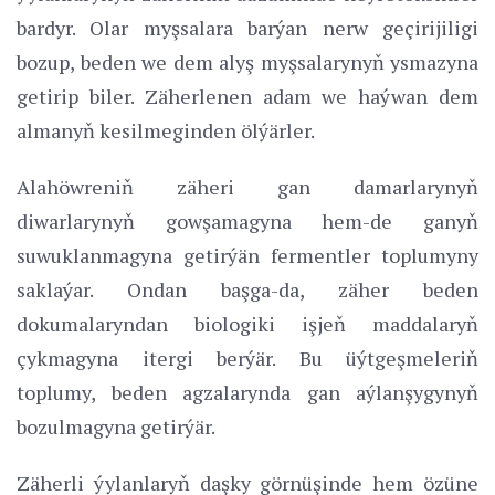
bardyr. Olar myşsalara barýan nerw geçirijiligi
bozup, beden we dem alyş myşsalarynyň ysmazyna
getirip biler. Zäherlenen adam we haýwan dem
almanyň kesilmeginden ölýärler.
Alahöwreniň zäheri gan damarlarynyň
diwarlarynyň gowşamagyna hem-de ganyň
suwuklanmagyna getirýän fermentler toplumyny
saklaýar. Ondan başga-da, zäher beden
dokumalaryndan biologiki işjeň maddalaryň
çykmagyna itergi berýär. Bu üýtgeşmeleriň
toplumy, beden agzalarynda gan aýlanşygynyň
bozulmagyna getirýär.
Zäherli ýylanlaryň daşky görnüşinde hem özüne