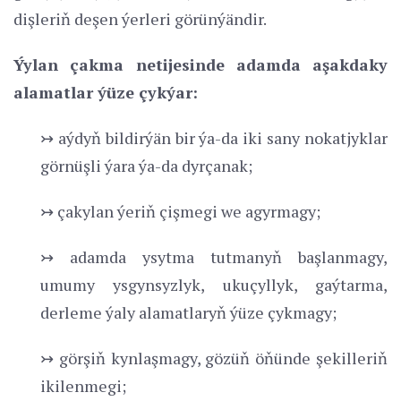
dişleriň deşen ýerleri görünýändir.
Ýylan çakma netijesinde adamda aşakdaky
alamatlar ýüze çykýar:
↣ aýdyň bildirýän bir ýa-da iki sany nokatjyklar
görnüşli ýara ýa-da dyrçanak;
↣ çakylan ýeriň çişmegi we agyrmagy;
↣ adamda ysytma tutmanyň başlanmagy,
umumy ysgynsyzlyk, ukuçyllyk, gaýtarma,
derleme ýaly alamatlaryň ýüze çykmagy;
↣ görşiň kynlaşmagy, gözüň öňünde şekilleriň
ikilenmegi;