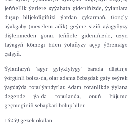
jeňňellik ýerlere syýahata gideniňizde, ýylanlara
duşup biljekdigiňizi ýatdan çykarmaň. Gonçly
aýakgaby (meselem ädik) geýme siziň aýagyňyzy
dişlenmeden gorar. Jeňňele gideniňizde, uzyn
taýagyň kömegi bilen ýoluňyzy açyp ýöremäge
çalşyň.
Ýylanlaryň "agyr gylyklylygy" barada düşünje
ýörgünli bolsa-da, olar adama özbaşdak gaty seýrek
ýagdaýda topulýandyrlar. Adam tötänlikde ýylana
degende ýa-da topulanda, onuň hüjüme
geçmeginiň sebäpkäri bolup biler.
16259 gezek okalan