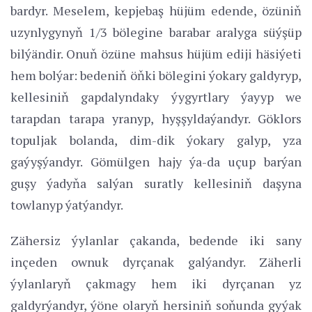
bardyr. Meselem, kepjebaş hüjüm edende, özüniň
uzynlygynyň 1/3 bölegine barabar aralyga süýşüp
bilýändir. Onuň özüne mahsus hüjüm ediji häsiýeti
hem bolýar: bedeniň öňki bölegini ýokary galdyryp,
kellesiniň gapdalyndaky ýygyrtlary ýayyp we
tarapdan tarapa yranyp, hyşşyldaýandyr. Göklors
topuljak bolanda, dim-dik ýokary galyp, yza
gaýyşýandyr. Gömülgen hajy ýa-da uçup barýan
guşy ýadyňa salýan suratly kellesiniň daşyna
towlanyp ýatýandyr.
Zähersiz ýylanlar çakanda, bedende iki sany
inçeden ownuk dyrçanak galýandyr. Zäherli
ýylanlaryň çakmagy hem iki dyrçanan yz
galdyrýandyr, ýöne olaryň hersiniň soňunda gyýak