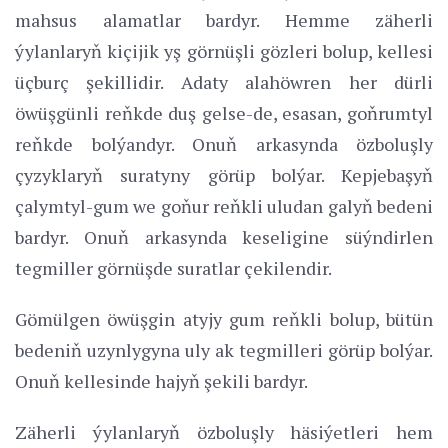
mahsus alamatlar bardyr. Hemme zäherli
ýylanlaryň kiçijik yş görnüşli gözleri bolup, kellesi
üçburç şekillidir. Adaty alahöwren her dürli
öwüşgünli reňkde duş gelse-de, esasan, goňrumtyl
reňkde bolýandyr. Onuň arkasynda özboluşly
çyzyklaryň suratyny görüp bolýar. Kepjebaşyň
çalymtyl-gum we goňur reňkli uludan galyň bedeni
bardyr. Onuň arkasynda keseligine süýndirlen
tegmiller görnüşde suratlar çekilendir.
Gömülgen öwüşgin atyjy gum reňkli bolup, bütün
bedeniň uzynlygyna uly ak tegmilleri görüp bolýar.
Onuň kellesinde hajyň şekili bardyr.
Zäherli ýylanlaryň özboluşly häsiýetleri hem