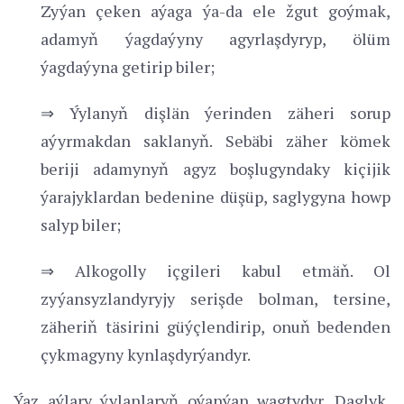
Zyýan çeken aýaga ýa-da ele žgut goýmak,
adamyň ýagdaýyny agyrlaşdyryp, ölüm
ýagdaýyna getirip biler;
⇒ Ýylanyň dişlän ýerinden zäheri sorup
aýyrmakdan saklanyň. Sebäbi zäher kömek
beriji adamynyň agyz boşlugyndaky kiçijik
ýarajyklardan bedenine düşüp, saglygyna howp
salyp biler;
⇒ Alkogolly içgileri kabul etmäň. Ol
zyýansyzlandyryjy serişde bolman, tersine,
zäheriň täsirini güýçlendirip, onuň bedenden
çykmagyny kynlaşdyrýandyr.
Ýaz aýlary ýylanlaryň oýanýan wagtydyr. Daglyk,