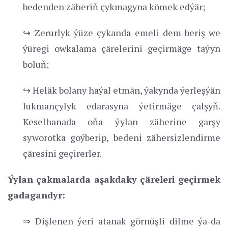
bedenden zäheriň çykmagyna kömek edýär;
↪ Zerurlyk ýüze çykanda emeli dem beriş we
ýüregi owkalama çärelerini geçirmäge taýyn
boluň;
↪ Heläk bolany haýal etmän, ýakynda ýerleşýän
lukmançylyk edarasyna ýetirmäge çalşyň.
Keselhanada oňa ýylan zäherine garşy
syworotka goýberip, bedeni zähersizlendirme
çäresini geçirerler.
Ýylan çakmalarda aşakdaky çäreleri geçirmek
gadagandyr:
⇒ Dişlenen ýeri atanak görnüşli dilme ýa-da