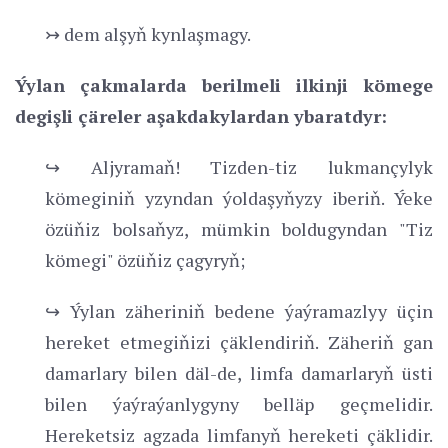
↣ dem alşyň kynlaşmagy.
Ýylan çakmalarda berilmeli ilkinji kömege
degişli çäreler aşakdakylardan ybaratdyr:
↪ Aljyramaň! Tizden-tiz lukmançylyk
kömeginiň yzyndan ýoldaşyňyzy iberiň. Ýeke
özüňiz bolsaňyz, mümkin boldugyndan "Tiz
kömegi" özüňiz çagyryň;
↪ Ýylan zäheriniň bedene ýaýramazlyy üçin
hereket etmegiňizi çäklendiriň. Zäheriň gan
damarlary bilen däl-de, limfa damarlaryň üsti
bilen ýaýraýanlygyny belläp geçmelidir.
Hereketsiz agzada limfanyň hereketi çäklidir.