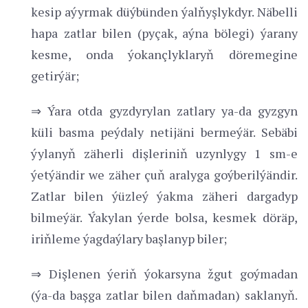
kesip aýyrmak düýbünden ýalňyşlykdyr. Näbelli
hapa zatlar bilen (pyçak, aýna bölegi) ýarany
kesme, onda ýokançlyklaryň döremegine
getirýär;
⇒ Ýara otda gyzdyrylan zatlary ya-da gyzgyn
küli basma peýdaly netijäni bermeýär. Sebäbi
ýylanyň zäherli dişleriniň uzynlygy 1 sm-e
ýetýändir we zäher çuň aralyga goýberilýändir.
Zatlar bilen ýüzleý ýakma zäheri dargadyp
bilmeýär. Ýakylan ýerde bolsa, kesmek döräp,
iriňleme ýagdaýlary başlanyp biler;
⇒ Dişlenen ýeriň ýokarsyna žgut goýmadan
(ýa-da başga zatlar bilen daňmadan) saklanyň.