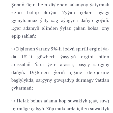
Şonuň üçin hem dişlenen adamyny ýatyrmak
zerur bolup durýar. Zyýan çeken aýagy
gymyldamaz ýaly sag aýagyna daňyp goýuň.
Eger adamyň elinden ýylan çakan bolsa, ony
epip saklaň;
↪ Dişlenen ýarany 5%-li iodyň spirtli ergini ýa-
da 1%-li göwherli ýaşylyň ergini bilen
arassalaň. Ýara ýere arassa, basyjy sargyny
daňyň. Dişlenen ýeriň çişme derejesine
baglylykda, sargyny gowşadyp durmagy ýatdan
çykarmaň;
↪ Heläk bolan adama köp suwuklyk (çaý, suw)
içirmäge çalşyň. Köp mukdarda içilen suwuklyk