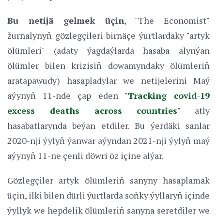
Bu netijä gelmek üçin
, "The Economist"
žurnalynyň gözlegçileri birnäçe ýurtlardaky "artyk
ölümleri" (adaty ýagdaýlarda hasaba alynýan
ölümler bilen krizisiň dowamyndaky ölümleriň
aratapawudy) hasapladylar we netijelerini Maý
aýynyň 11-nde çap eden "
Tracking covid-19
excess deaths across countries
" atly
hasabatlarynda beýan etdiler. Bu ýerdäki sanlar
2020-nji ýylyň ýanwar aýyndan 2021-nji ýylyň maý
aýynyň 11-ne çenli döwri öz içine alýar.
Gözlegçiler artyk ölümleriň sanyny hasaplamak
üçin, ilki bilen dürli ýurtlarda soňky ýyllaryň içinde
ýyllyk we hepdelik ölümleriň sanyna seretdiler we