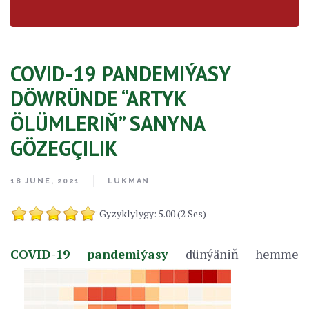
COVID-19 PANDEMIÝASY
DÖWRÜNDE “ARTYK
ÖLÜMLERIŇ” SANYNA
GÖZEGÇILIK
18 JUNE, 2021
LUKMAN
Gyzyklylygy: 5.00 (2 Ses)
COVID-19 pandemiýasy
dünýäniň hemme