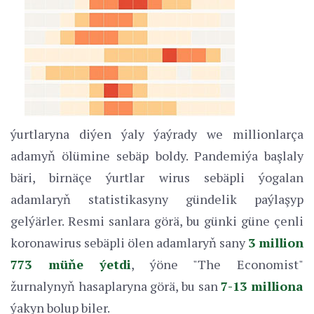
ýurtlaryna diýen ýaly ýaýrady we millionlarça
adamyň ölümine sebäp boldy. Pandemiýa başlaly
bäri, birnäçe ýurtlar wirus sebäpli ýogalan
adamlaryň statistikasyny gündelik paýlaşyp
gelýärler. Resmi sanlara görä, bu günki güne çenli
koronawirus sebäpli ölen adamlaryň sany
3 million
773 müňe ýetdi
, ýöne "The Economist"
žurnalynyň hasaplaryna görä, bu san
7-13 milliona
ýakyn bolup biler.