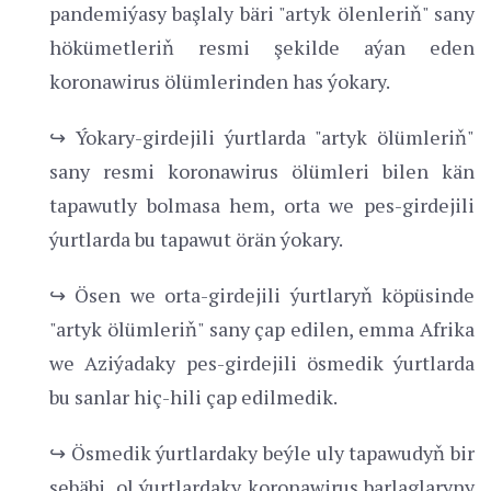
pandemiýasy başlaly bäri "artyk ölenleriň" sany
hökümetleriň resmi şekilde aýan eden
koronawirus ölümlerinden has ýokary.
↪ Ýokary-girdejili ýurtlarda "artyk ölümleriň"
sany resmi koronawirus ölümleri bilen kän
tapawutly bolmasa hem, orta we pes-girdejili
ýurtlarda bu tapawut örän ýokary.
↪ Ösen we orta-girdejili ýurtlaryň köpüsinde
"artyk ölümleriň" sany çap edilen, emma Afrika
we Aziýadaky pes-girdejili ösmedik ýurtlarda
bu sanlar hiç-hili çap edilmedik.
↪ Ösmedik ýurtlardaky beýle uly tapawudyň bir
sebäbi, ol ýurtlardaky koronawirus barlaglaryny