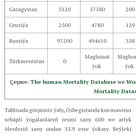
Gazagystan
3120
37380
200
Gruziýa
2500
4780
129
Russiýa
97200
494610
338
Maglumat
Maglu
Türkmenistan
0
ýok
ýok
Çeşme:
The human Mortality Database
we
Wo
Mortality Data
Tablisada görşümiz ýaly, Özbegistanda koronawirus
sebäpli ýogalanlaryň resmi sany 600 we artyk
ölenleriň sany ondan 35.9 esse ýokary. Beýleki