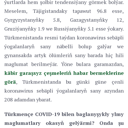
ýurtlarda hem şolbir tendensiýany görmek bolýar.
Meselem, Täjigistandaky tapawut 96.8 esse,
Gyrgyzystanyňky 5.8, Gazagystanyňky 12,
Gruziýanyňky 1.9 we Russiýanyňky 5.1 esse ýokary.
Türkmenistanda resmi taýdan koronawirus sebäpli
ýogalanlaryň sany näbelli bolup galýar we
gynansakda artyk ölümleriň sany barada hiç hili
maglumat berilmeýär. Ýöne bulara garamazdan,
käbir garaşsyz çeşmeleriň habar bermeklerine
görä
, Türkmenistanda bu günki güne çenli
koronawirus sebäpli ýogalanlaryň sany azyndan
208 adamdan ybarat.
Türkmençe СOVID-19 bilen baglanyşykly ylmy
maglumatlary okasyň gelýärmi? Onda şu