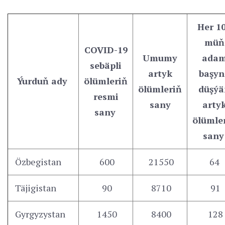
Her 1
müň
COVID-19
Umumy
ada
sebäpli
artyk
başyn
Ýurduň ady
ölümleriň
ölümleriň
düşýä
resmi
sany
arty
sany
ölümle
sany
Özbegistan
600
21550
64
Täjigistan
90
8710
91
Gyrgyzystan
1450
8400
128