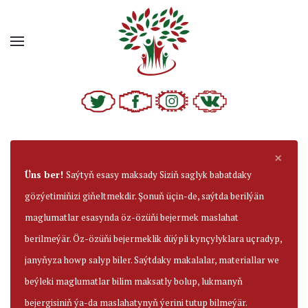
×
Üns ber!
Saýtyň esasy maksady Siziň saglyk babatdaky
gözýetimiňizi giňeltmekdir. Şonuň üçin-de, saýtda berilýän
maglumatlar esasynda öz-özüňi bejermek maslahat
berilmeýär. Öz-özüňi bejermeklik düýpli kynçylyklara uçradyp,
janyňyza howp salyp biler. Saýtdaky makalalar, materiallar we
beýleki maglumatlar bilim maksatly bolup, lukmanyň
bejergisiniň ýa-da maslahatynyň ýerini tutup bilmeýär.