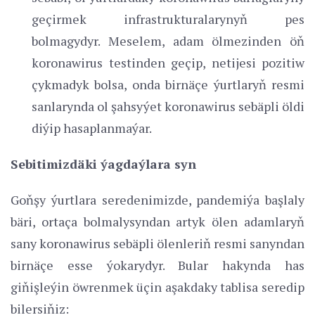
geçirmek infrastrukturalarynyň pes
bolmagydyr. Meselem, adam ölmezinden öň
koronawirus testinden geçip, netijesi pozitiw
çykmadyk bolsa, onda birnäçe ýurtlaryň resmi
sanlarynda ol şahsyýet koronawirus sebäpli öldi
diýip hasaplanmaýar.
Sebitimizdäki ýagdaýlara syn
Goňşy ýurtlara seredenimizde, pandemiýa başlaly
bäri, ortaça bolmalysyndan artyk ölen adamlaryň
sany koronawirus sebäpli ölenleriň resmi sanyndan
birnäçe esse ýokarydyr. Bular hakynda has
giňişleýin öwrenmek üçin aşakdaky tablisa seredip
bilersiňiz: