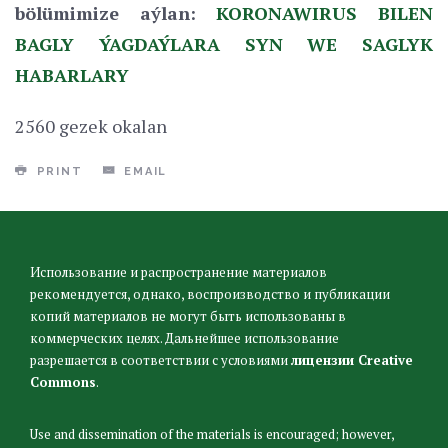
bölümimize aýlan:
KORONAWIRUS BILEN
BAGLY ÝAGDAÝLARA SYN WE SAGLYK
HABARLARY
2560 gezek okalan
PRINT
EMAIL
Использование и распространение материалов
рекомендуется, однако, воспроизводство и публикации
копий материалов не могут быть использованы в
коммерческих целях. Дальнейшее использование
разрешается в соответствии с условиями
лицензии Creative
Commons
.
Use and dissemination of the materials is encouraged; however,