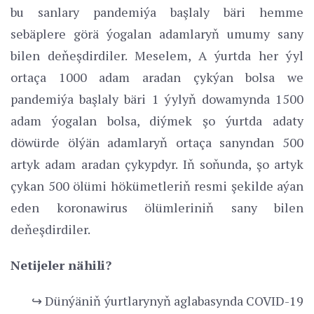
bu sanlary pandemiýa başlaly bäri hemme
sebäplere görä ýogalan adamlaryň umumy sany
bilen deňeşdirdiler. Meselem, A ýurtda her ýyl
ortaça 1000 adam aradan çykýan bolsa we
pandemiýa başlaly bäri 1 ýylyň dowamynda 1500
adam ýogalan bolsa, diýmek şo ýurtda adaty
döwürde ölýän adamlaryň ortaça sanyndan 500
artyk adam aradan çykypdyr. Iň soňunda, şo artyk
çykan 500 ölümi hökümetleriň resmi şekilde aýan
eden koronawirus ölümleriniň sany bilen
deňeşdirdiler.
Netijeler nähili?
↪ Dünýäniň ýurtlarynyň aglabasynda COVID-19