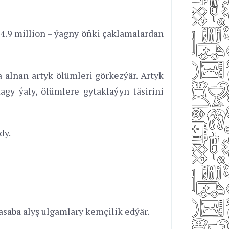
14.9 million – ýagny öňki çaklamalardan
 alnan artyk ölümleri görkezýär. Artyk
gy ýaly, ölümlere gytaklaýyn täsirini
dy.
saba alyş ulgamlary kemçilik edýär.