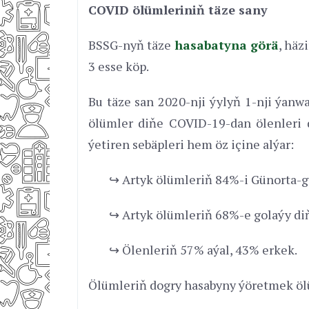
COVID ölümleriniň täze sany
BSSG-nyň täze
hasabatyna görä
, häz
3 esse köp.
Bu täze san 2020-nji ýylyň 1-nji ýanw
ölümler diňe COVID-19-dan ölenleri d
ýetiren sebäpleri hem öz içine alýar:
↪ Artyk ölümleriň 84%-i Günorta-g
↪ Artyk ölümleriň 68%-e golaýy diň
↪ Ölenleriň 57% aýal, 43% erkek.
Ölümleriň dogry hasabyny ýöretmek ölüm