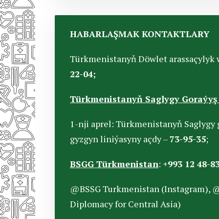
HABARLAŞMAK KONTAKTLARY
Türkmenistanyň Döwlet arassaçylyk 
22-04;
Türkmenistanyň Saglygy Goraýyş 
1-nji aprel: Türkmenistanyň Saglygy 
gyzgyn liniýasyny açdy –
73-95-35
;
BSGG Türkmenistan
:
+993 12 48-83
@BSSG Turkmenistan (Instagram), 
Diplomacy for Central Asia)