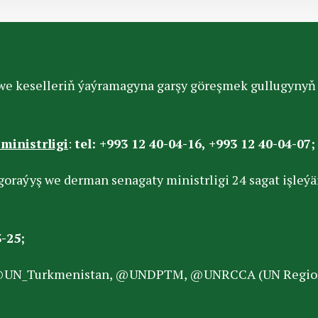
we keselleriň ýaýramagyna garşy göreşmek gullugynyň 
ministrligi
:
tel: +993 12 40-04-16, +993 12 40-04-07;
goraýyş we derman senagaty ministrligi 24 sagat işleý
-25;
@UN_Turkmenistan, @UNDPTM, @UNRССA (UN Regional