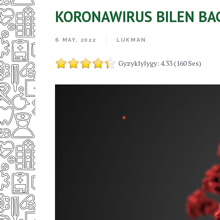
KORONAWIRUS BILEN BAG
6 MAY, 2022
LUKMAN
Gyzyklylygy: 4.33 (160 Ses)