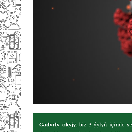
Gadyrly okyjy
, biz 3 ýylyň içinde 