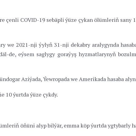
ire çenli COVID-19 sebäpli ýüze çykan ölümleriň sany 
ary we 2021-nji ýylyň 31-nji dekabry aralygynda hasaba
äl-de, eýsem saglygy goraýyş hyzmatlarynyň bozulma
ündogar Aziýada, Ýewropada we Amerikada hasaba alyn
e 10 ýurtda ýüze çykdy.
leriň öňüni alyp bilýär, emma köp ýurtda ygtybarly ha