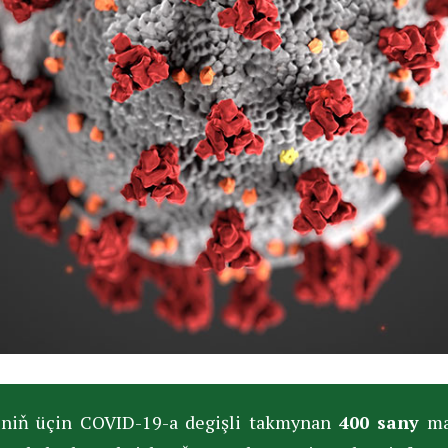
seniň üçin СOVID-19-a degişli takmynan
400 sany
ma