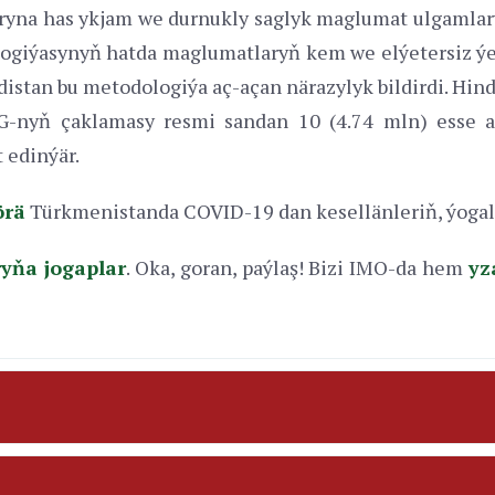
aryna has ykjam we durnukly saglyk maglumat ulgamla
ogiýasynyň hatda maglumatlaryň kem we elýetersiz ýe
distan bu metodologiýa aç-açan närazylyk bildirdi. Hin
-nyň çaklamasy resmi sandan 10 (4.74 mln) esse ar
 edinýär.
örä
Türkmenistanda СOVID-19 dan kesellänleriň, ýogala
ryňa jogaplar
. Oka, goran, paýlaş! Bizi IMO-da hem
yz