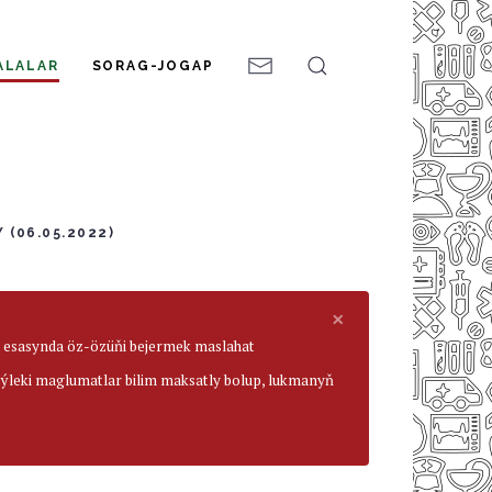
ALALAR
SORAG-JOGAP
(06.05.2022)
×
ar esasynda öz-özüňi bejermek maslahat
beýleki maglumatlar bilim maksatly bolup, lukmanyň