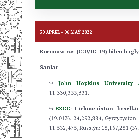
30 APREL - 06 MAÝ 2022
Koronawirus (COVID-19) bilen bagly
Sanlar
↪
John Hopkins University 
11,330,355,331.
↪
BSGG
:
Türkmenistan: kesellän
(19,013), 24,292,884, Gyrgyzystan:
11,532,475, Russiýa: 18,167,281 (37