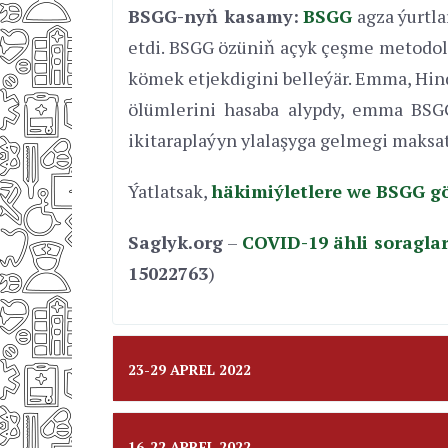
BSGG-nyň kasamy:
BSGG
agza ýurtl
etdi. BSGG özüniň açyk çeşme metodol
kömek etjekdigini belleýär. Emma, Hin
ölümlerini hasaba alypdy, emma BSGG
ikitaraplaýyn ylalaşyga gelmegi maksat
Ýatlatsak,
häkimiýletlere we BSGG g
Saglyk.org
–
СOVID-19 ähli soragla
15022763
)
23-29 APREL 2022
16-22 APREL 2022