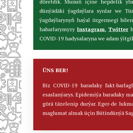
döretdik. Munuň içine hepdelik ylmy
dünýädäki ýagdaýlara synlar we Tü
ýagdaýlarynyň haýal özgermegi bilen
habarlarymyzy
Instagram
,
Twitter
h
СOVID-19 hadysalaryna we adam ýitgile
ÜNS BER!
Biz COVID-19 baradaky fakt-barlag
esaslanýarys. Epidemiýa baradaky ma
görä täzelenip durýar. Eger-de luk
maglumat almak üçin Bütindünýä Sa