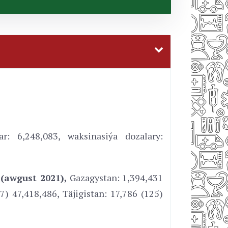
ar: 6,248,083, waksinasiýa dozalary:
6
(awgust 2021),
Gazagystan: 1,394,431
7) 47,418,486, Täjigistan: 17,786 (125)