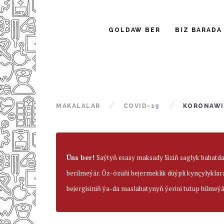
GOLDAW BER
BIZ BARADA
MAKALALAR
COVID-19
KORONAWIR
Üns ber!
Saýtyň esasy maksady Siziň saglyk babatd
berilmeýär. Öz-özüňi bejermeklik düýpli kynçylyklar
bejergisiniň ýa-da maslahatynyň ýerini tutup bilmeýä