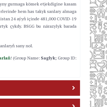
ryny gurmaga kömek etjekdigine kasam
rlerinde hem has takyk sanlary almaga
distan 24 aýyň içinde 481,000 COVID-19
tyk çykdy. BSGG bu närazylyk barada
nlaryň sany nol.
arlaň
! (Group Name:
Saglyk;
Group ID: