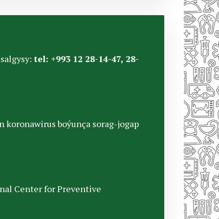
salgysy:
tel: +993 12 28-14-47, 28-
än koronawirus boýunça sorag-jogap
 Center for Preventive