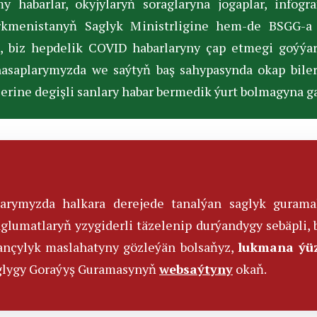
 habarlar, okyjylaryň soraglaryna jogaplar, infogra
rkmenistanyň Saglyk Ministrligine hem-de BSGG-a
, biz hepdelik СOVID habarlaryny çap etmegi goýýar
asaplarymyzda we saýtyň baş sahypasynda okap biler
rine degişli sanlary habar bermedik ýurt bolmagyna ga
larymyzda halkara derejede tanalýan saglyk guram
glumatlaryň yzygiderli täzelenip durýandygy sebäpli, 
mançylyk maslahatyny gözleýän bolsaňyz,
lukmana ýü
glygy Goraýyş Guramasynyň
websaýtyny
okaň.