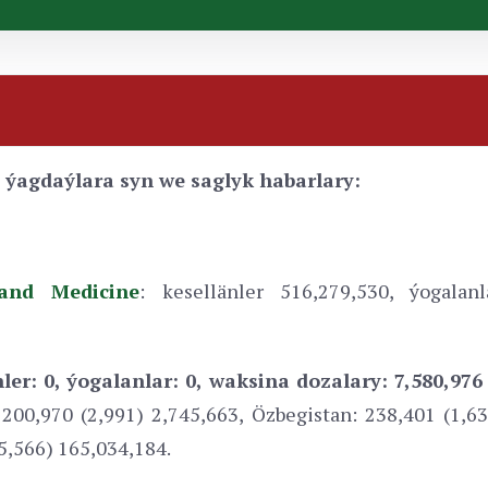
 ýagdaýlara syn we saglyk habarlary:
and Mediсine
: kesellänler 516,279,530, ýogalanl
ler: 0, ýogalanlar: 0, waksina dozalary:
7,580,97
 200,970 (2,991) 2,745,663, Özbegistan: 238,401 (1,63
5,566) 165,034,184.