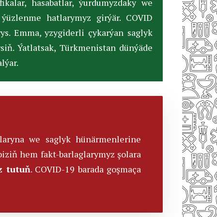
fikalar, hasabatlar, ýurdumyzdaky we
 ýüzlenme hatlarymyz girýär. СOVID
ys. Emma, yzygiderli çykarýan saglyk
siň. Ýatlatsak, Türkmenistan dünýäde
lýar.
alaryna we saglyk hünärmenlerine
biziň hem fakt-barlaglarymyz şolara
z tutuň
. COVID-19 barada goşmaça