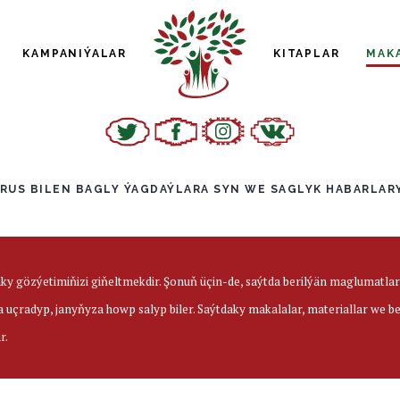
KAMPANIÝALAR
KITAPLAR
MAK
US BILEN BAGLY ÝAGDAÝLARA SYN WE SAGLYK HABARLARY 
aky gözýetimiňizi giňeltmekdir. Şonuň üçin-de, saýtda berilýän maglumatl
a uçradyp, janyňyza howp salyp biler. Saýtdaky makalalar, materiallar we 
r.