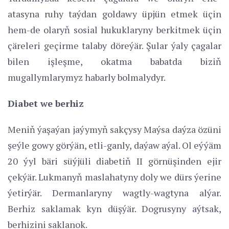
atasyna ruhy taýdan goldawy üpjün etmek üçin
hem-de olaryň sosial hukuklaryny berkitmek üçin
çäreleri geçirme talaby döreýär. Şular ýaly çagalar
bilen işleşme, okatma babatda biziň
mugallymlarymyz habarly bolmalydyr.
Diabet we berhiz
Meniň ýaşaýan jaýymyň sakçysy Maýsa daýza özüni
şeýle gowy görýän, etli-ganly, daýaw aýal. Ol eýýäm
20 ýyl bäri süýjüli diabetiň II görnüşinden ejir
çekýär. Lukmanyň maslahatyny doly we dürs ýerine
ýetirýär. Dermanlaryny wagtly-wagtyna alýar.
Berhiz saklamak kyn düşýär. Dogrusyny aýtsak,
berhizini saklanok.