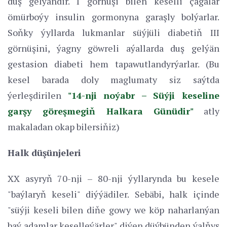
duş gelýändir. I görnüşi bilen keselli çagalar
ömürboýy insulin gormonyna garaşly bolýarlar.
Soňky ýyllarda lukmanlar süýjüli diabetiň III
görnüşini, ýagny göwreli aýallarda duş gelýän
gestasion diabeti hem tapawutlandyrýarlar. (Bu
kesel barada doly maglumaty siz saýtda
ýerleşdirilen
"14-nji noýabr – Süýji keseline
garşy göreşmegiň Halkara Günüdir"
atly
makaladan okap bilersiňiz)
Halk düşünjeleri
XX asyryň 70-nji – 80-nji ýyllarynda bu kesele
"baýlaryň keseli" diýýädiler. Sebäbi, halk içinde
"süýji keseli bilen diňe gowy we köp naharlanýan
baý adamlar keselleýärler" diýen düýbünden ýalňyş