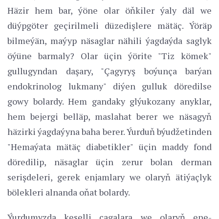
Häzir hem bar, ýöne olar öňkiler ýaly däl we
düýpgöter geçirilmeli düzedişlere mätäç. Ýöräp
bilmeýän, maýyp näsaglar nähili ýagdaýda saglyk
öýüne barmaly? Olar üçin ýörite "Tiz kömek"
gullugyndan daşary, "Çagyryş boýunça barýan
endokrinolog lukmany" diýen gulluk döredilse
gowy bolardy. Hem gandaky glýukozany anyklar,
hem bejergi belläp, maslahat berer we näsagyň
häzirki ýagdaýyna baha berer. Ýurduň býudžetinden
"Hemaýata mätäç diabetikler" üçin maddy fond
döredilip, näsaglar üçin zerur bolan derman
serişdeleri, gerek enjamlary we olaryň ätiýaçlyk
bölekleri alnanda oňat bolardy.
Ýurdumyzda keselli çagalara we olaryň ene-