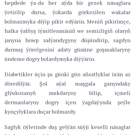
hepdede ýa-da her aýda bir gezek näsaglara
ýetirilip dursa, ýokarda görkezilen wakalar
bolmazmyka diýip pikir edýärin. Meniň pikirimçe,
halka ýalňyş iýmitlenmäniň we semizligiň olaryň
janyna howp salýandygyny düşündirip, sagdyn
durmuş ýörelgesini adaty gününe goşmaklaryny
ündeme dogry bolardymyka diýýärin.
Diabetikler üçin şu günki gün aňsatlyklar örän az
döredilýär. Şol aýal maşgala ganyndaky
glýukozanyň mukdaryny bilip, içmeli
dermanlaryny dogry içen ýagdaýynda şeýle
kynçylyklara duçar bolmazdy.
Saglyk öýlerinde duş gelýän süýji keselli näsaglar