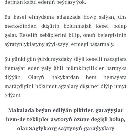
derman kabul edeniň peýdasy ýok.
Bu kesel elmydama adamzada howp salýan, üns
merkezinden düşürip bolunmajak kesel bolup
galar. Keseliň sebäplerini bilip, onuň bejergisiniň
aýratynlyklaryny aýyl-saýyl etmegi başarmaly.
Şu günki gün ýurdumyzdaky süýji keselli näsaglara
hemaýat eder ýaly ähli mümkinçilikler barmyka
diýýän. Olaryň hakykatdan hem hemaýata
mätäçdigini hökümet agzalary düşüner diýip umyt
edýän!
Makalada beýan edilýän pikirler, garaýyşlar
hem-de teklipler awtoryň özüne degişli bolup,
olar Saglyk.org saýtynyň garaýyşlary