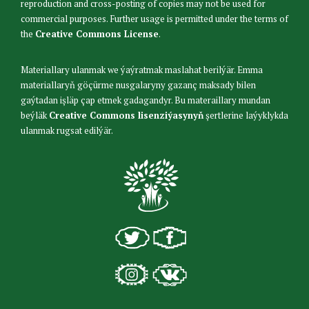
reproduction and cross-posting of copies may not be used for
commercial purposes. Further usage is permitted under the terms of
the
Creative Commons License
.
Materiallary ulanmak we ýaýratmak maslahat berilýär. Emma
materiallaryň göçürme nusgalaryny gazanç maksady bilen
gaýtadan işläp çap etmek gadagandyr. Bu materaillary mundan
beýläk
Creative Commons lisenziýasynyň
şertlerine laýyklykda
ulanmak rugsat edilýär.