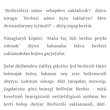
"Berhiziňizi näme sebäpden saklaňzok?" diýen
soraga: "Berhizi näme üçin saklaýyn? Men
dermanlarymy içýänä!!!" – diýip jogap berýär.
Näsaglaryň köpüsi: "Maňa hiç hili berhiz peýda
edenok" diýen bahanalar bilen berhizi
saklamakdan boýun gaçyrýalar.
Şular düýbünden ýalňyş pikirler. Şol berhiziň täsiri
bolmajak bolsa, lukman ony size bellemezdi
ahyryn. Lukman näsagy ähli tarapdan öwrenip,
ýagdaýyna görä bejergi belleýär. Berhiz – süýji
keseliniň bejergisiniň netijeliliginiň möhüm bir
şerti bolup durýar. Berhiziňi saklamasaň, däri-