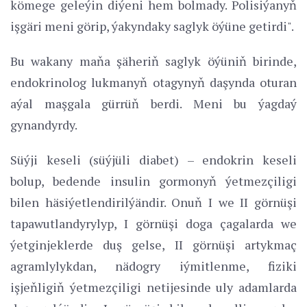
kömege geleýin diýeni hem bolmady. Polisiýanyň
işgäri meni görip, ýakyndaky saglyk öýüne getirdi".
Bu wakany maňa şäheriň saglyk öýüniň birinde,
endokrinolog lukmanyň otagynyň daşynda oturan
aýal maşgala gürrüň berdi. Meni bu ýagdaý
gynandyrdy.
Süýji keseli (süýjüli diabet) – endokrin keseli
bolup, bedende insulin gormonyň ýetmezçiligi
bilen häsiýetlendirilýändir. Onuň I we II görnüşi
tapawutlandyrylyp, I görnüşi doga çagalarda we
ýetginjeklerde duş gelse, II görnüşi artykmaç
agramlylykdan, nädogry iýmitlenme, fiziki
işjeňligiň ýetmezçiligi netijesinde uly adamlarda