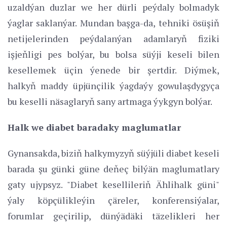
uzaldýan duzlar we her dürli peýdaly bolmadyk
ýaglar saklanýar. Mundan başga-da, tehniki ösüşiň
netijelerinden peýdalanýan adamlaryň fiziki
işjeňligi pes bolýar, bu bolsa süýji keseli bilen
kesellemek üçin ýenede bir şertdir. Diýmek,
halkyň maddy üpjünçilik ýagdaýy gowulaşdygyça
bu keselli näsaglaryň sany artmaga ýykgyn bolýar.
Halk we diabet baradaky maglumatlar
Gynansakda, biziň halkymyzyň süýjüli diabet keseli
barada şu günki güne deňeç bilýän maglumatlary
gaty ujypsyz. "Diabet kesellileriň Ählihalk güni"
ýaly köpçülikleýin çäreler, konferensiýalar,
forumlar geçirilip, dünýädäki täzelikleri her