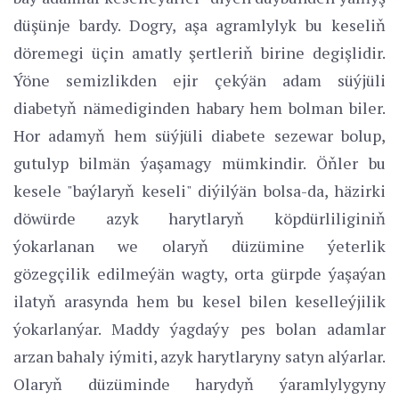
düşünje bardy. Dogry, aşa agramlylyk bu keseliň
döremegi üçin amatly şertleriň birine degişlidir.
Ýöne semizlikden ejir çekýän adam süýjüli
diabetyň nämediginden habary hem bolman biler.
Hor adamyň hem süýjüli diabete sezewar bolup,
gutulyp bilmän ýaşamagy mümkindir. Öňler bu
kesele "baýlaryň keseli" diýilýän bolsa-da, häzirki
döwürde azyk harytlaryň köpdürliliginiň
ýokarlanan we olaryň düzümine ýeterlik
gözegçilik edilmeýän wagty, orta gürpde ýaşaýan
ilatyň arasynda hem bu kesel bilen keselleýjilik
ýokarlanýar. Maddy ýagdaýy pes bolan adamlar
arzan bahaly iýmiti, azyk harytlaryny satyn alýarlar.
Olaryň düzüminde harydyň ýaramlylygyny