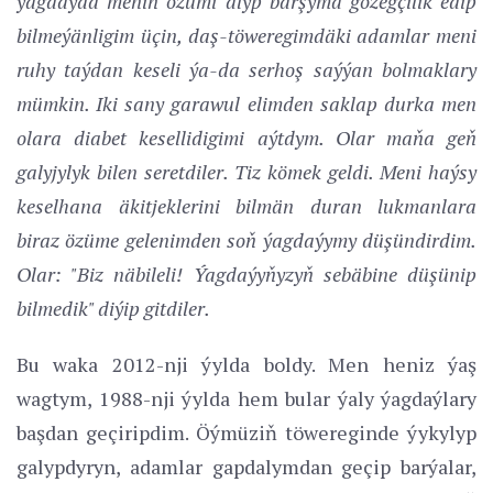
ýagdaýda meniň özümi alyp barşyma gözegçilik edip
bilmeýänligim üçin, daş-töweregimdäki adamlar meni
ruhy taýdan keseli ýa-da serhoş saýýan bolmaklary
mümkin. Iki sany garawul elimden saklap durka men
olara diabet kesellidigimi aýtdym. Olar maňa geň
galyjylyk bilen seretdiler. Tiz kömek geldi. Meni haýsy
keselhana äkitjeklerini bilmän duran lukmanlara
biraz özüme gelenimden soň ýagdaýymy düşündirdim.
Olar: "Biz näbileli! Ýagdaýyňyzyň sebäbine düşünip
bilmedik" diýip gitdiler.
Bu waka 2012-nji ýylda boldy. Men heniz ýaş
wagtym, 1988-nji ýylda hem bular ýaly ýagdaýlary
başdan geçiripdim. Öýmüziň töwereginde ýykylyp
galypdyryn, adamlar gapdalymdan geçip barýalar,