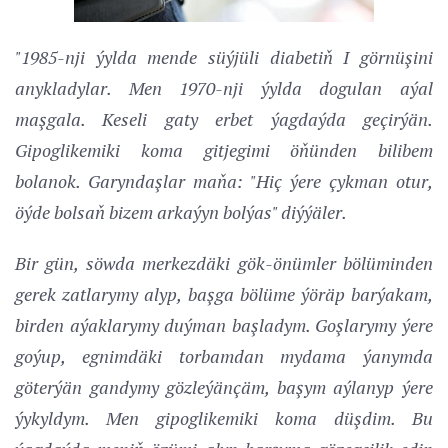
"1985-nji ýylda mende süýjüli diabetiň I görnüşini
anykladylar. Men 1970-nji ýylda dogulan aýal
maşgala. Keseli gaty erbet ýagdaýda geçirýän.
Gipoglikemiki koma gitjegimi öňünden bilibem
bolanok. Garyndaşlar maňa: "Hiç ýere çykman otur,
öýde bolsaň bizem arkaýyn bolýas" diýýäler.
Bir gün, söwda merkezdäki gök-önümler bölüminden
gerek zatlarymy alyp, başga bölüme ýöräp barýakam,
birden aýaklarymy duýman başladym. Goşlarymy ýere
goýup, egnimdäki torbamdan mydama ýanymda
göterýän gandymy gözleýänçäm, başym aýlanyp ýere
ýykyldym. Men gipoglikemiki koma düşdim. Bu