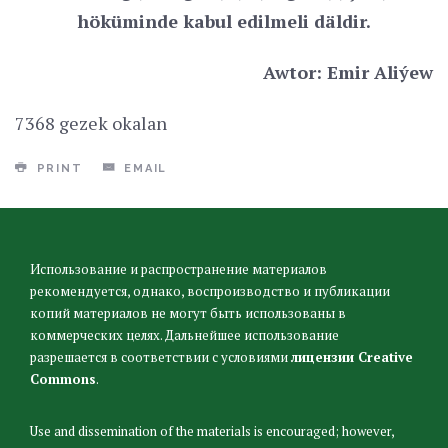
höküminde kabul edilmeli däldir.
Awtor: Emir Aliýew
7368 gezek okalan
PRINT
EMAIL
Использование и распространение материалов
рекомендуется, однако, воспроизводство и публикации
копий материалов не могут быть использованы в
коммерческих целях. Дальнейшее использование
разрешается в соответствии с условиями
лицензии Creative
Commons
.
Use and dissemination of the materials is encouraged; however,