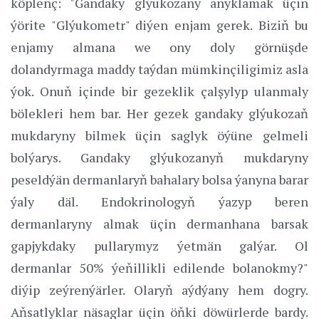
köplenç: "Gandaky glýukozany anyklamak üçin
ýörite "Glýukometr" diýen enjam gerek. Biziň bu
enjamy almana we ony doly görnüşde
dolandyrmaga maddy taýdan mümkinçiligimiz asla
ýok. Onuň içinde bir gezeklik çalşylyp ulanmaly
bölekleri hem bar. Her gezek gandaky glýukozaň
mukdaryny bilmek üçin saglyk öýüne gelmeli
bolýarys. Gandaky glýukozanyň mukdaryny
peseldýän dermanlaryň bahalary bolsa ýanyna barar
ýaly däl. Endokrinologyň ýazyp beren
dermanlaryny almak üçin dermanhana barsak
gapjykdaky pullarymyz ýetmän galýar. Ol
dermanlar 50% ýeňillikli edilende bolanokmy?"
diýip zeýrenýärler. Olaryň aýdýany hem dogry.
Aňsatlyklar näsaglar üçin öňki döwürlerde bardy.