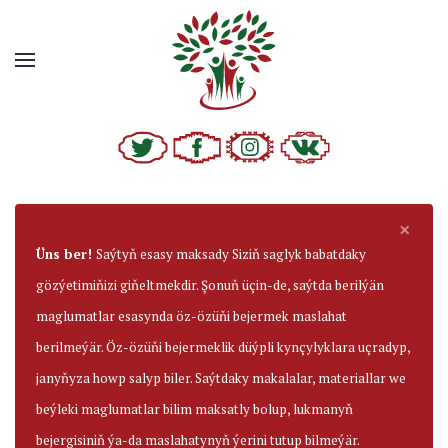
×
Üns ber!
Saýtyň esasy maksady Siziň saglyk babatdaky
gözýetimiňizi giňeltmekdir. Şonuň üçin-de, saýtda berilýän
maglumatlar esasynda öz-özüňi bejermek maslahat
berilmeýär. Öz-özüňi bejermeklik düýpli kynçylyklara uçradyp,
janyňyza howp salyp biler. Saýtdaky makalalar, materiallar we
beýleki maglumatlar bilim maksatly bolup, lukmanyň
bejergisiniň ýa-da maslahatynyň ýerini tutup bilmeýär.