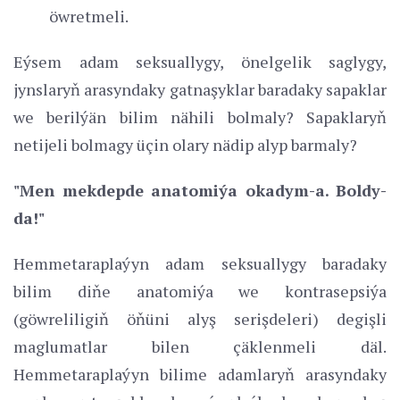
öwretmeli.
Eýsem adam seksuallygy, önelgelik saglygy,
jynslaryň arasyndaky gatnaşyklar baradaky sapaklar
we berilýän bilim nähili bolmaly? Sapaklaryň
netijeli bolmagy üçin olary nädip alyp barmaly?
"Men mekdepde anatomiýa okadym
-
a. Boldy-
da!"
Hemmetaraplaýyn adam seksuallygy baradaky
bilim diňe anatomiýa we kontrasepsiýa
(göwreliligiň öňüni alyş serişdeleri) degişli
maglumatlar bilen çäklenmeli däl.
Hemmetaraplaýyn bilime adamlaryň arasyndaky