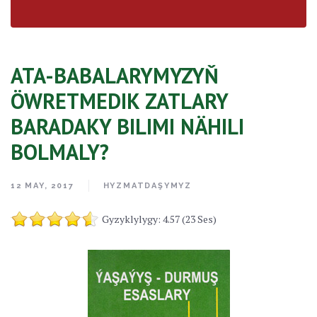
ATA-BABALARYMYZYŇ
ÖWRETMEDIK ZATLARY
BARADAKY BILIMI NÄHILI
BOLMALY?
12 MAY, 2017
HYZMATDAŞYMYZ
Gyzyklylygy: 4.57 (23 Ses)