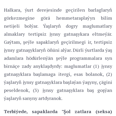
Halkara, ýurt derejesinde geçirilen barlaglaryň
görkezmegine görä hemmetaraplaýyn bilim
netijeli bolýar. Ýaşlaryň dogry maglumatlary
almaklary tertipsiz jynsy gatnaşykara eltmeýär.
Gaýtam, şeýle sapaklaryň geçirilmegi ir, tertipsiz
jynsy gatnaşyklaryň öňüni alýar. Dürli ýurtlarda ýaş
adamlara hödürlenýän şeýle programmalara syn
birnäçe zady anyklaşdyrdy: maglumatlar (1) jynsy
gatnaşyklara başlamaga itergi, esas bolanok, (2)
ýaşlaryň jynsy gatnaşyklara başlaýan ýaşyny, çägini
peseldenok, (3) jynsy gatnaşyklara baş goşýan
ýaşlaryň sanyny artdyranok.
Terbiýede, sapaklarda "Şol zatlara (seksa)