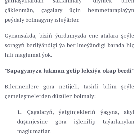
gatnaşyklardan saklanmaly" diýmek bilen
çäklenmän, çagalary üçin hemmetaraplaýyn
peýdaly bolmagyny isleýärler.
Gynansakda, biziň ýurdumyzda ene-atalara şeýle
soragyň berilýändigi ýa berilmeýändigi barada hiç
hili maglumat ýok.
"Sapagymyza lukman gelip leksiýa okap berdi"
Bilermenlere görä netijeli, täsirli bilim şeýle
çemeleşmelerden düzülen bolmaly:
1.
Çagalaryň, ýetginjekleriň ýaşyna, akyl
düşünjesine göra işlenilip taýarlanylan
maglumatlar.