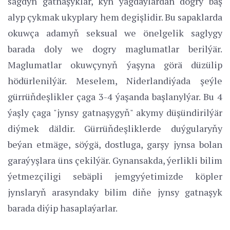
sagdyn gatnaşyklar, kyn ýagdaýlardan dogry baş
alyp çykmak ukyplary hem degişlidir. Bu sapaklarda
okuwça adamyň seksual we önelgelik saglygy
barada doly we dogry maglumatlar berilýär.
Maglumatlar okuwçynyň ýaşyna görä düzülip
hödürlenilýär. Meselem, Niderlandiýada şeýle
gürrüňdeşlikler çaga 3-4 ýaşanda başlanylýar. Bu 4
ýaşly çaga "jynsy gatnaşygyň" akymy düşündirilýär
diýmek däldir. Gürrüňdeşliklerde duýgularyňy
beýan etmäge, söýgä, dostluga, garşy jynsa bolan
garaýyşlara üns çekilýär. Gynansakda, ýerlikli bilim
ýetmezçiligi sebäpli jemgyýetimizde köpler
jynslaryň arasyndaky bilim diňe jynsy gatnaşyk
barada diýip hasaplaýarlar.