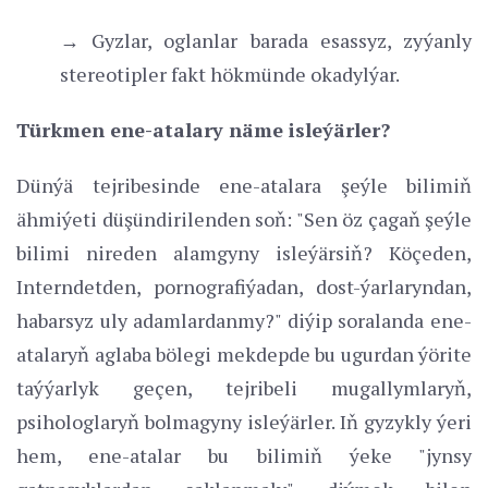
→ Gyzlar, oglanlar barada esassyz, zyýanly
stereotipler fakt hökmünde okadylýar.
Türkmen ene-atalary näme isleýärler?
Dünýä tejribesinde ene-atalara şeýle bilimiň
ähmiýeti düşündirilenden soň: "Sen öz çagaň şeýle
bilimi nireden alamgyny isleýärsiň? Köçeden,
Interndetden, pornografiýadan, dost-ýarlaryndan,
habarsyz uly adamlardanmy?" diýip soralanda ene-
atalaryň aglaba bölegi mekdepde bu ugurdan ýörite
taýýarlyk geçen, tejribeli mugallymlaryň,
psihologlaryň bolmagyny isleýärler. Iň gyzykly ýeri
hem, ene-atalar bu bilimiň ýeke "jynsy