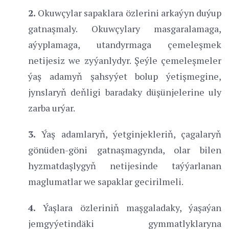
2.
Okuwçylar sapaklara özlerini arkaýyn duýup
gatnaşmaly. Okuwçylary masgaralamaga,
aýyplamaga, utandyrmaga çemeleşmek
netijesiz we zyýanlydyr. Şeýle çemeleşmeler
ýaş adamyň şahsyýet bolup ýetişmegine,
jynslaryň deňligi baradaky düşünjelerine uly
zarba urýar.
3.
Ýaş adamlaryň, ýetginjekleriň, çagalaryň
gönüden-göni gatnaşmagynda, olar bilen
hyzmatdaşlygyň netijesinde taýýarlanan
maglumatlar we sapaklar gecirilmeli.
4.
Ýaşlara özleriniň maşgaladaky, ýaşaýan
jemgyýetindäki gymmatlyklaryna