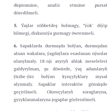
düşünmäne, analiz etmäne pursat
döredilmeli.
5.
Ýaşlar söhbetdeş bolmagy,
"
ýok" diýip
bilmegi, diskussiýa gurmagy öwrenmeli.
6.
Sapaklarda durmuşda bolýan, durmuşdan
alnan wakalara, ýagdaýlara esaslanan oýunlar
ulanylmaly. 18-nji asyryň ahlak meseleleri
galdyrylman, şu döwürde, ýaş adamlaryň
ýüzbe-ýüz bolýan kynçylyklary mysal
alynmaly. Sapaklar interaktiw görnüşde
geçirilmeli. Okuwçylaryň soraglaryna,
gyzyklanmalaryna jogaplar gözlenilmeli.