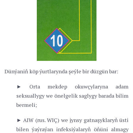
Dünýaniň köp ýurtlarynda şeýle bir düzgün bar:
► Orta mekdep okuwçylaryna adam
seksuallygy we önelgelik saglygy barada bilim
bermeli;
► AIW (rus. WIÇ) we jynsy gatnaşyklaryň üsti
bilen ýaýraýan infeksiýalaryň öňüni almagy