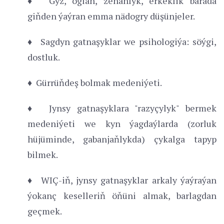
♦ Gyz, oglan, zenanlyk, erkeklik barada
giňden ýaýran emma nädogry düşünjeler.
♦ Sagdyn gatnaşyklar we psihologiýa: söýgi,
dostluk.
♦ Gürrüňdeş bolmak medeniýeti.
♦ Jynsy gatnaşyklara "razyçylyk" bermek
medeniýeti we kyn ýagdaýlarda (zorluk
hüjüminde, gabanjaňlykda) çykalga tapyp
bilmek.
♦ WIÇ-iň, jynsy gatnaşyklar arkaly ýaýraýan
ýokanç keselleriň öňüni almak, barlagdan
geçmek.