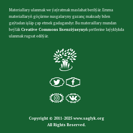
Materiallary ulanmak we ýaýratmak maslahat berilýär. Emma
materiallaryň göçürme nusgalaryny gazanç maksady bilen
gaýtadan işläp çap etmek gadagandyr. Bu materaillary mundan
beýläk
Creative Commons lisenziýasynyň
şertlerine laýyklykda
ulanmak rugsat edilýär.
Copyright © 2011-2025 www.saglyk.org
All Rights Reserved.