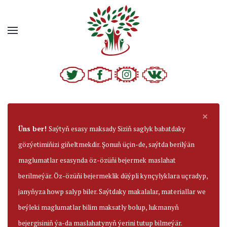
×
Üns ber!
Saýtyň esasy maksady Siziň saglyk babatdaky
gözýetimiňizi giňeltmekdir. Şonuň üçin-de, saýtda berilýän
maglumatlar esasynda öz-özüňi bejermek maslahat
berilmeýär. Öz-özüňi bejermeklik düýpli kynçylyklara uçradyp,
janyňyza howp salyp biler. Saýtdaky makalalar, materiallar we
beýleki maglumatlar bilim maksatly bolup, lukmanyň
bejergisiniň ýa-da maslahatynyň ýerini tutup bilmeýär.