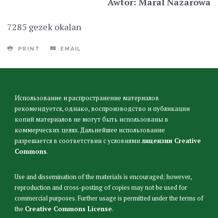
Awtor: Maral Nazarowa
7285 gezek okalan
PRINT
EMAIL
Использование и распространение материалов
рекомендуется, однако, воспроизводство и публикации
копий материалов не могут быть использованы в
коммерческих целях. Дальнейшее использование
разрешается в соответствии с условиями
лицензии Creative
Commons
.
Use and dissemination of the materials is encouraged; however,
reproduction and cross-posting of copies may not be used for
commercial purposes. Further usage is permitted under the terms of
the
Creative Commons License
.