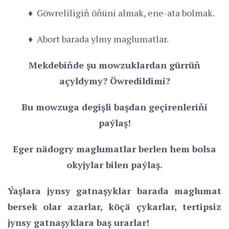
♦ Göwreliligiň öňüni almak, ene-ata bolmak.
♦ Abort barada ylmy maglumatlar.
Mekdebiňde şu mowzuklardan gürrüň
açyldymy? Öwredildimi?
Bu mowzuga degişli başdan geçirenleriňi
paýlaş!
Eger nädogry maglumatlar berlen hem bolsa
okyjylar bilen paýlaş.
Ýaşlara jynsy gatnaşyklar barada maglumat
bersek olar azarlar, köçä çykarlar, tertipsiz
jynsy gatnaşyklara baş urarlar!