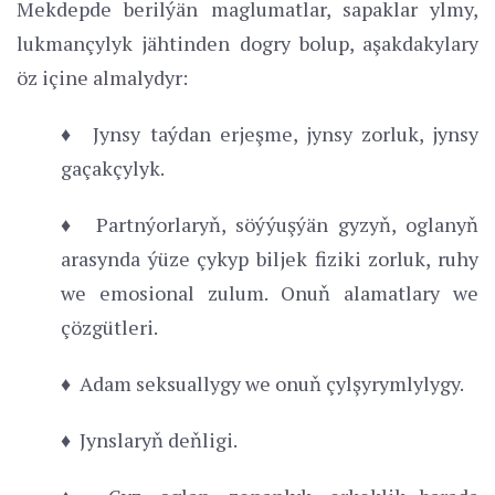
Mekdepde berilýän maglumatlar, sapaklar ylmy,
lukmançylyk jähtinden dogry bolup, aşakdakylary
öz içine almalydyr:
♦ Jynsy taýdan erjeşme, jynsy zorluk, jynsy
gaçakçylyk.
♦ Partnýorlaryň, söýýuşýän gyzyň, oglanyň
arasynda ýüze çykyp biljek fiziki zorluk, ruhy
we emosional zulum. Onuň alamatlary we
çözgütleri.
♦ Adam seksuallygy we onuň çylşyrymlylygy.
♦ Jynslaryň deňligi.