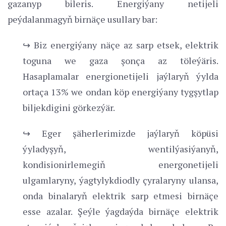
gazanyp bileris. Energiýany netijeli
peýdalanmagyň birnäçe usullary bar:
↪ Biz energiýany näçe az sarp etsek, elektrik
toguna we gaza şonça az töleýäris.
Hasaplamalar energionetijeli jaýlaryň ýylda
ortaça 13% we ondan köp energiýany tygşytlap
biljekdigini görkezýär.
↪ Eger şäherlerimizde jaýlaryň köpüsi
ýyladyşyň, wentilýasiýanyň,
kondisionirlemegiň energonetijeli
ulgamlaryny, ýagtylykdiodly çyralaryny ulansa,
onda binalaryň elektrik sarp etmesi birnäçe
esse azalar. Şeýle ýagdaýda birnäçe elektrik