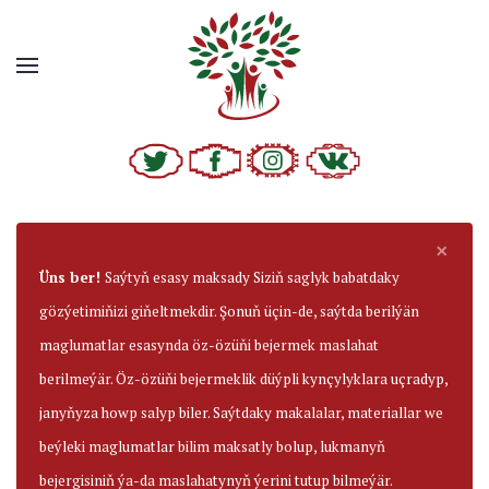
×
Üns ber!
Saýtyň esasy maksady Siziň saglyk babatdaky
gözýetimiňizi giňeltmekdir. Şonuň üçin-de, saýtda berilýän
maglumatlar esasynda öz-özüňi bejermek maslahat
berilmeýär. Öz-özüňi bejermeklik düýpli kynçylyklara uçradyp,
janyňyza howp salyp biler. Saýtdaky makalalar, materiallar we
beýleki maglumatlar bilim maksatly bolup, lukmanyň
bejergisiniň ýa-da maslahatynyň ýerini tutup bilmeýär.