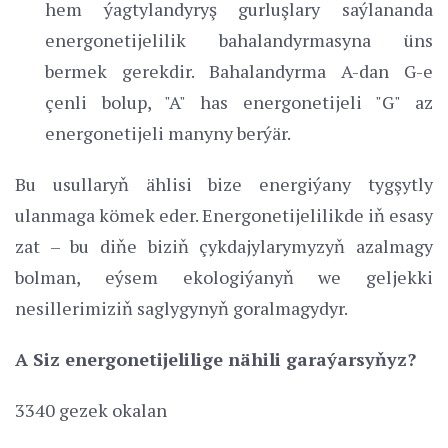
hem ýagtylandyryş gurluşlary saýlananda
energonetijelilik bahalandyrmasyna üns
bermek gerekdir. Bahalandyrma A-dan G-e
çenli bolup, "A" has energonetijeli "G" az
energonetijeli manyny berýär.
Bu usullaryň ählisi bize energiýany tygşytly
ulanmaga kömek eder. Energonetijelilikde iň esasy
zat – bu diňe biziň çykdajylarymyzyň azalmagy
bolman, eýsem ekologiýanyň we geljekki
nesillerimiziň saglygynyň goralmagydyr.
A Siz energonetijelilige nähili garaýarsyňyz?
3340 gezek okalan