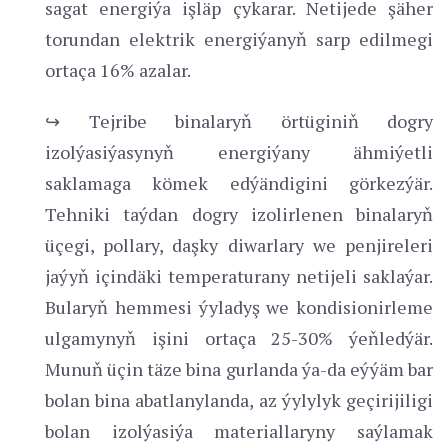
sagat energiýa işläp çykarar. Netijede şäher
torundan elektrik energiýanyň sarp edilmegi
ortaça 16% azalar.
↪ Tejribe binalaryň örtüginiň dogry
izolýasiýasynyň energiýany ähmiýetli
saklamaga kömek edýändigini görkezýär.
Tehniki taýdan dogry izolirlenen binalaryň
üçegi, pollary, daşky diwarlary we penjireleri
jaýyň içindäki temperaturany netijeli saklaýar.
Bularyň hemmesi ýyladyş we kondisionirleme
ulgamynyň işini ortaça 25-30% ýeňledýär.
Munuň üçin täze bina gurlanda ýa-da eýýäm bar
bolan bina abatlanylanda, az ýylylyk geçirijiligi
bolan izolýasiýa materiallaryny saýlamak