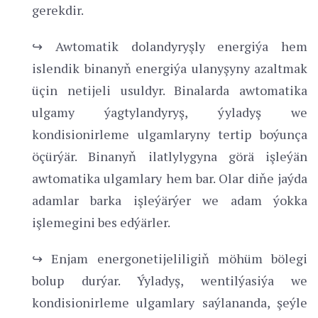
gerekdir.
↪ Awtomatik dolandyryşly energiýa hem
islendik binanyň energiýa ulanyşyny azaltmak
üçin netijeli usuldyr. Binalarda awtomatika
ulgamy ýagtylandyryş, ýyladyş we
kondisionirleme ulgamlaryny tertip boýunça
öçürýär. Binanyň ilatlylygyna görä işleýän
awtomatika ulgamlary hem bar. Olar diňe jaýda
adamlar barka işleýärýer we adam ýokka
işlemegini bes edýärler.
↪ Enjam energonetijeliligiň möhüm bölegi
bolup durýar. Ýyladyş, wentilýasiýa we
kondisionirleme ulgamlary saýlananda, şeýle