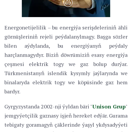
Energonetijelilik – bu energiýa serişdeleriniň ähli
görnüşleriniň rejeli peýdalanylmagy. Başga sözler
bilen aýdylanda, bu energiýanyň peýdaly
harçlanmagydyr. Biziň döwrümiziň esasy energiýa
çeşmesi elektrik togy we gaz bolup durýar.
Türkmenistanyň islendik kysymly jaýlarynda we
binalaryda elektrik togy we köpüsinde gaz hem
bardyr.
Gyrgyzystanda 2002-nji ýyldan bäri "
Unison Grup
"
jemgyýetçilik gaznasy işjeň hereket edýär. Gurama
tebigaty goramagyň çäklerinde ýaşyl ykdysadyýeti