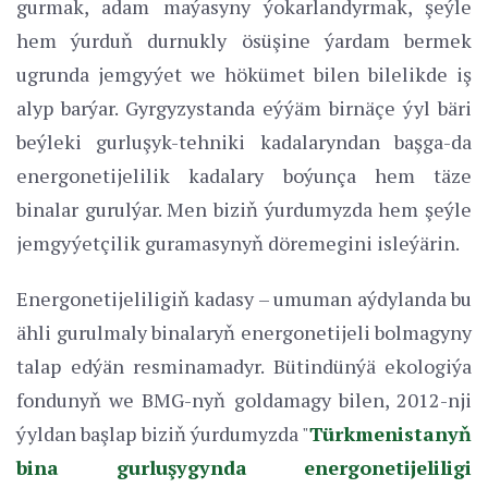
gurmak, adam maýasyny ýokarlandyrmak, şeýle
hem ýurduň durnukly ösüşine ýardam bermek
ugrunda jemgyýet we hökümet bilen bilelikde iş
alyp barýar. Gyrgyzystanda eýýäm birnäçe ýyl bäri
beýleki gurluşyk-tehniki kadalaryndan başga-da
energonetijelilik kadalary boýunça hem täze
binalar gurulýar. Men biziň ýurdumyzda hem şeýle
jemgyýetçilik guramasynyň döremegini isleýärin.
Energonetijeliligiň kadasy – umuman aýdylanda bu
ähli gurulmaly binalaryň energonetijeli bolmagyny
talap edýän resminamadyr. Bütindünýä ekologiýa
fondunyň we BMG-nyň goldamagy bilen, 2012-nji
ýyldan başlap biziň ýurdumyzda "
Türkmenistanyň
bina gurluşygynda energonetijeliligi