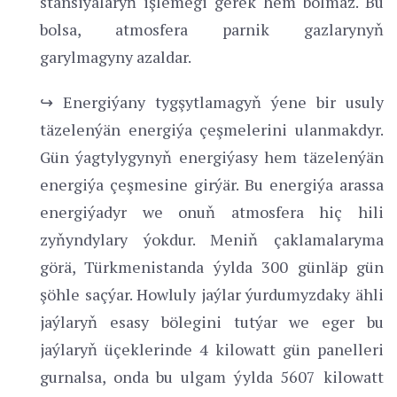
stansiýalaryň işlemegi gerek hem bolmaz. Bu
bolsa, atmosfera parnik gazlarynyň
garylmagyny azaldar.
↪ Energiýany tygşytlamagyň ýene bir usuly
täzelenýän energiýa çeşmelerini ulanmakdyr.
Gün ýagtylygynyň energiýasy hem täzelenýän
energiýa çeşmesine girýär. Bu energiýa arassa
energiýadyr we onuň atmosfera hiç hili
zyňyndylary ýokdur. Meniň çaklamalaryma
görä, Türkmenistanda ýylda 300 günläp gün
şöhle saçýar. Howluly jaýlar ýurdumyzdaky ähli
jaýlaryň esasy bölegini tutýar we eger bu
jaýlaryň üçeklerinde 4 kilowatt gün panelleri
gurnalsa, onda bu ulgam ýylda 5607 kilowatt