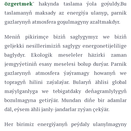
özgertmek
" hakynda taslama ýola goýuldy.Bu
taslamanyň maksady az energiýa ulanyp, parnik
gazlarynyň atmosfera goşulmagyny azaltmakdyr.
Meniň pikirimçe biziň saglygymyz we biziň
geljekki nesillerimiziň saglygy energonetijelilige
baglydyr. Ekologik meseleler häzirki zaman
jemgyýetiniň esasy meselesi bolup durýar. Parnik
gazlarynyň atmosfera ýaýramagy howanyň we
topragyň hilini zaýalaýar. Bularyň ählisi global
maýylganlyga we tebigatdaky deňagramlylygyň
bozulmagyna getirýär. Mundan diňe bir adamlar
däl, eýsem ähli janly-jandarlar zyýan çekýär.
Her birimiz energiýanyň peýdaly ulanylmagyny