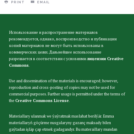
PRINT
EMAIL
Использование и распространение материалов
рекомендуется, однако, воспроизводство и публикации
копий материалов не могут быть использованы в
коммерческих целях. Дальнейшее использование
разрешается в соответствии с условиями
лицензии Creative
Commons
.
Use and dissemination of the materials is encouraged; however,
reproduction and cross-posting of copies may not be used for
commercial purposes. Further usage is permitted under the terms of
the
Creative Commons License
.
Materiallary ulanmak we ýaýratmak maslahat berilýär. Emma
materiallaryň göçürme nusgalaryny gazanç maksady bilen
gaýtadan işläp çap etmek gadagandyr. Bu materaillary mundan