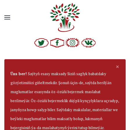
×
Üns ber!
Saýtyň esasy maksady Siziň saglyk babatdaky
gözýetimiňizi giňeltmekdir. Şonuň üçin-de, saýtda berilýän
maglumatlar esasynda öz-özüňi bejermek maslahat
berilmeýär. Öz-özüňi bejermeklik düýpli kynçylyklara uçradyp,
janyňyza howp salyp biler. Saýtdaky makalalar, materiallar we
beýleki maglumatlar bilim maksatly bolup, lukmanyň
bejergisiniň ýa-da maslahatynyň ýerini tutup bilmeýär.