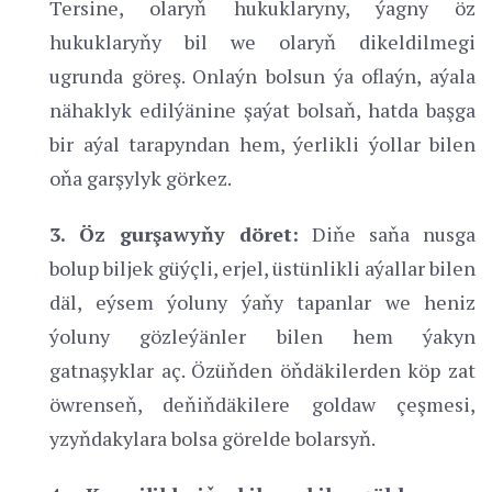
Tersine, olaryň hukuklaryny, ýagny öz
hukuklaryňy bil we olaryň dikeldilmegi
ugrunda göreş. Onlaýn bolsun ýa oflaýn, aýala
nähaklyk edilýänine şaýat bolsaň, hatda başga
bir aýal tarapyndan hem, ýerlikli ýollar bilen
oňa garşylyk görkez.
3. Öz gurşawyňy döret:
Diňe saňa nusga
bolup biljek güýçli, erjel, üstünlikli aýallar bilen
däl, eýsem ýoluny ýaňy tapanlar we heniz
ýoluny gözleýänler bilen hem ýakyn
gatnaşyklar aç. Özüňden öňdäkilerden köp zat
öwrenseň, deňiňdäkilere goldaw çeşmesi,
yzyňdakylara bolsa görelde bolarsyň.