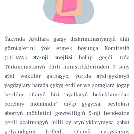
Ýakynda Aýallara garşy diskriminasiýanyň ähli
görnüşlerini ýok etmek boýunça Komitetiň
(CEDAW)
87-nji mejlisi
bolup geçdi. Oňa
Türkmenistanyň dürli ministrliklerinden 9 sany
aýal wekiller gatnaşyp, ýurtda aýal-gyzlaryň
ýagdaýlary barada çykyş etdiler we soraglara jogap
berdiler. Olaryň biri "aýallaryň hukuklaryndan
borçlary möhümdir" diýip gygyrsa, beýlekisi
abortyň möhletini göwreliligiň 5-nji hepdesine
çenli azaltmagyň milli aýratynlyklarymyza gabat
gelýändigini belledi. Olaryň çykyşlaryny