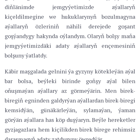
diňlänimde jemgyýetimizde aýallaryň
kiçeldilmegine we hukuklarynyň bozulmagyna
aýallaryň özleriniň nähili derejede goşant
goşýandygy hakynda oýlandym. Olaryň bolşy maňa
jemgyýetimizdäki adaty aýallaryň ençemesiniň
bolşuny ýatlatdy.
Käbir maşgalada gelnini ýa gyzyny kötekleýän aýal
bar bolsa, beýleki birinde goňşy aýal bilen
oňuşmaýan aýallary az görmeýärin. Men birek-
biregiň egninden galdyrýan aýallardan birek-biregi
kemsidýän, günäkärleýän, sylamaýan, ýaman
görýän aýallara has köp duşýaryn. Beýle hereketler
gyzjagazlara hem kiçilikden birek birege rehimsiz
daraşmagyň adaty zatdygyny öwredýär.