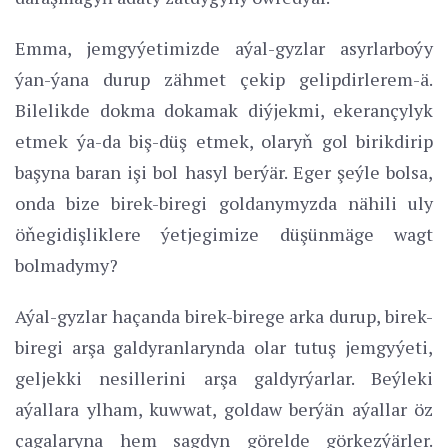
Emma, jemgyýetimizde aýal-gyzlar asyrlarboýy
ýan-ýana durup zähmet çekip gelipdirlerem-ä.
Bilelikde dokma dokamak diýjekmi, ekerançylyk
etmek ýa-da biş-düş etmek, olaryň gol birikdirip
başyna baran işi bol hasyl berýär. Eger şeýle bolsa,
onda bize birek-biregi goldanymyzda nähili uly
öňegidişliklere ýetjegimize düşünmäge wagt
bolmadymy?
Aýal-gyzlar haçanda birek-birege arka durup, birek-
biregi arşa galdyranlarynda olar tutuş jemgyýeti,
geljekki nesillerini arşa galdyrýarlar. Beýleki
aýallara ylham, kuwwat, goldaw berýän aýallar öz
çagalaryna hem sagdyn görelde görkezýärler.