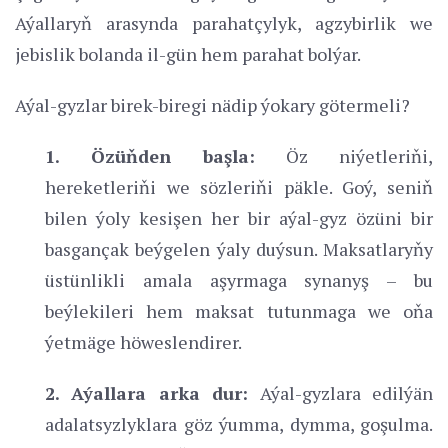
Aýallaryň arasynda parahatçylyk, agzybirlik we
jebislik bolanda il-gün hem parahat bolýar.
Aýal-gyzlar birek-biregi nädip ýokary götermeli?
1. Özüňden başla:
Öz niýetleriňi,
hereketleriňi we sözleriňi päkle. Goý, seniň
bilen ýoly kesişen her bir aýal-gyz özüni bir
basgançak beýgelen ýaly duýsun. Maksatlaryňy
üstünlikli amala aşyrmaga synanyş – bu
beýlekileri hem maksat tutunmaga we oňa
ýetmäge höweslendirer.
2. Aýallara arka dur:
Aýal-gyzlara edilýän
adalatsyzlyklara göz ýumma, dymma, goşulma.