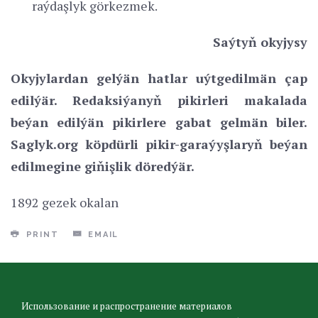
raýdaşlyk görkezmek.
Saýtyň okyjysy
Okyjylardan gelýän hatlar uýtgedilmän çap
edilýär. Redaksiýanyň pikirleri makalada
beýan edilýän pikirlere gabat gelmän biler.
Saglyk.org köpdürli pikir-garaýyşlaryň beýan
edilmegine giňişlik döredýär.
1892 gezek okalan
PRINT
EMAIL
Использование и распространение материалов