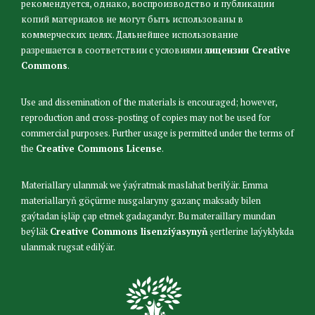
рекомендуется, однако, воспроизводство и публикации
копий материалов не могут быть использованы в
коммерческих целях. Дальнейшее использование
разрешается в соответствии с условиями
лицензии Creative
Commons
.
Use and dissemination of the materials is encouraged; however,
reproduction and cross-posting of copies may not be used for
commercial purposes. Further usage is permitted under the terms of
the
Creative Commons License
.
Materiallary ulanmak we ýaýratmak maslahat berilýär. Emma
materiallaryň göçürme nusgalaryny gazanç maksady bilen
gaýtadan işläp çap etmek gadagandyr. Bu materaillary mundan
beýläk
Creative Commons lisenziýasynyň
şertlerine laýyklykda
ulanmak rugsat edilýär.