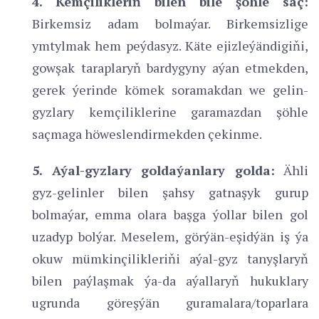
4. Kemçilikleriň bilen bile şöhle saç:
Birkemsiz adam bolmaýar. Birkemsizlige
ymtylmak hem peýdasyz. Käte ejizleýändigiňi,
gowşak taraplaryň bardygyny aýan etmekden,
gerek ýerinde kömek soramakdan we gelin-
gyzlary kemçiliklerine garamazdan şöhle
saçmaga höweslendirmekden çekinme.
5. Aýal-gyzlary goldaýanlary golda:
Ähli
gyz-gelinler bilen şahsy gatnaşyk gurup
bolmaýar, emma olara başga ýollar bilen gol
uzadyp bolýar. Meselem, görýän-eşidýän iş ýa
okuw mümkinçilikleriňi aýal-gyz tanyşlaryň
bilen paýlaşmak ýa-da aýallaryň hukuklary
ugrunda göreşýän guramalara/toparlara