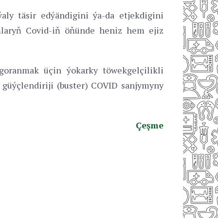
ly täsir edýändigini ýa-da etjekdigini
amlaryň Covid-iň öňünde heniz hem ejiz
oranmak üçin ýokarky töwekgelçilikli
 güýçlendiriji (buster) COVID sanjymyny
Çeşme