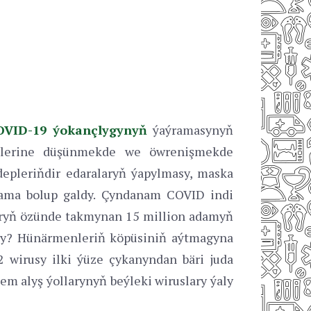
OVID-19 ýokançlygynyň
ýaýramasynyň
melerine düşünmekde we öwrenişmekde
kdepleriňdir edaralaryň ýapylmasy, maska
lama bolup galdy. Çyndanam COVID indi
aryň özünde takmynan 15 million adamyň
my? Hünärmenleriň köpüsiniň aýtmagyna
 wirusy ilki ýüze çykanyndan bäri juda
em alyş ýollarynyň beýleki wiruslary ýaly