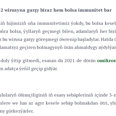
2 wirusyna garşy biraz hem bolsa immunitet bar
ziň hijimiziň oňa immunitetimiz ýokdy, bu bolsa kese
oňra bolsa, ýyllaryň geçmegi bilen, adamlaryň her biri
bu wirusa garşy göreşmegi öwrenip başladylar. Hatda 
alamatsyz geçiren bolmagynyň örän ahmaldygy aýdylýar
doly ýitip gitmedi, esasan-da 2021-de dörän
omikro
m adatça ýeňil geçip gidýär.
ularyň ölümçiliginiň iň esasy sebäpleriniň içinde 3-nj
ümlere we has az agyr kesele sebäp bolmakdan ötri, y
y görkezýärler.