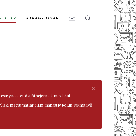
ALALAR
SORAG-JOGAP
×
ar esasynda öz-özüňi bejermek maslahat
beýleki maglumatlar bilim maksatly bolup, lukmanyň