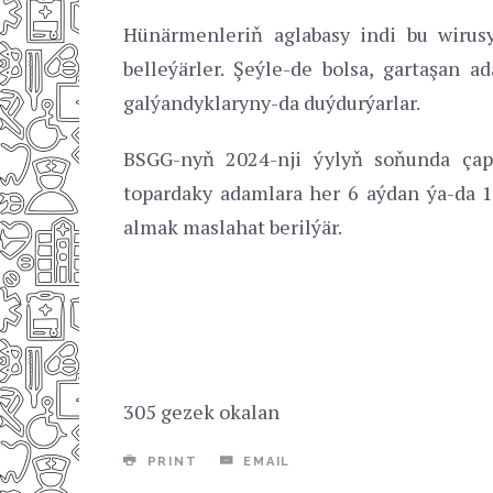
Hünärmenleriň aglabasy indi bu wirusy
belleýärler. Şeýle-de bolsa, gartaşan
galýandyklaryny-da duýdurýarlar.
BSGG-nyň 2024-nji ýylyň soňunda ç
topardaky adamlara her 6 aýdan ýa-da 1 
almak maslahat berilýär.
305 gezek okalan
PRINT
EMAIL