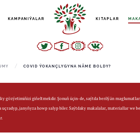
KAMPANIÝALAR
KITAPLAR
MAK
UMY
COVID ÝOKANÇLYGYNA NÄME BOLDY?
aky gözýetimiňizi giňeltmekdir. Şonuň üçin-de, saýtda berilýän maglumatl
a uçradyp, janyňyza howp salyp biler. Saýtdaky makalalar, materiallar we 
r.