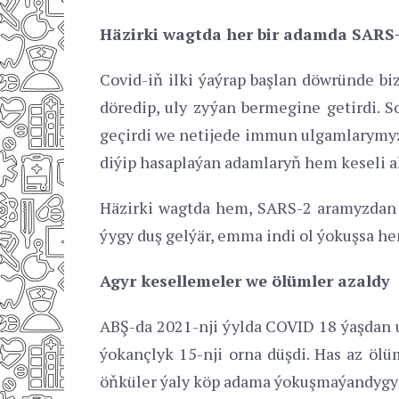
Häzirki wagtda her bir adamda SARS-
Covid-iň ilki ýaýrap başlan döwründe bi
döredip, uly zyýan bermegine getirdi. S
geçirdi we netijede immun ulgamlarymyz 
diýip hasaplaýan adamlaryň hem keseli 
Häzirki wagtda hem, SARS-2 aramyzdan 
ýygy duş gelýär, emma indi ol ýokuşsa he
Agyr kesellemeler we ölümler azaldy
ABŞ-da 2021-nji ýylda COVID 18 ýaşdan ul
ýokançlyk 15-nji orna düşdi. Has az öl
öňküler ýaly köp adama ýokuşmaýandygyn