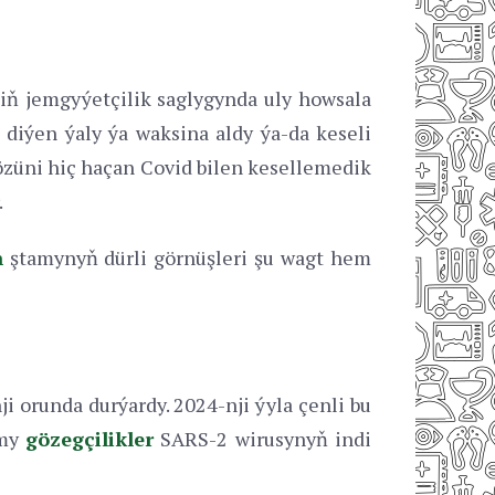
liň jemgyýetçilik saglygynda uly howsala
 diýen ýaly ýa waksina aldy ýa-da keseli
özüni hiç haçan Covid bilen kesellemedik
.
n
ştamynyň dürli görnüşleri şu wagt hem
i orunda durýardy. 2024-nji ýyla çenli bu
lmy
gözegçilikler
SARS-2 wirusynyň indi