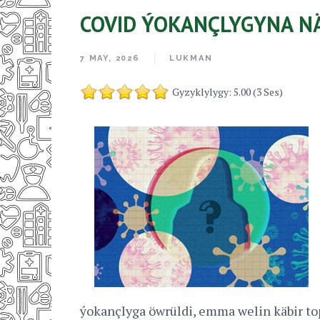
COVID ÝOKANÇLYGYNA N
7 MAY, 2026
LUKMAN
Gyzyklylygy: 5.00 (3 Ses)
ýokançlyga öwrüldi, emma welin käbir top