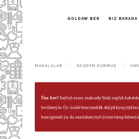
GOLDAW BER
BIZ BARADA
MAKALALAR
SAGDYN DURMUŞ
UM
Üns ber!
Saýtyň esasy maksady Siziň saglyk babatd
berilmeýär. Öz-özüňi bejermeklik düýpli kynçylyklar
bejergisiniň ýa-da maslahatynyň ýerini tutup bilmeýä