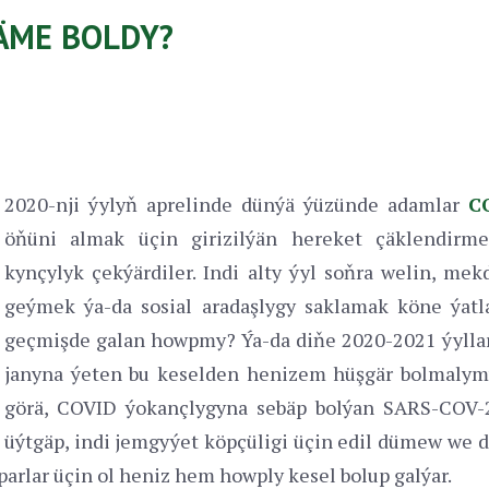
ÄME BOLDY?
2020-nji ýylyň aprelinde dünýä ýüzünde adamlar
C
öňüni almak üçin girizilýän hereket çäklendir
kynçylyk çekýärdiler. Indi alty ýyl soňra welin, me
geýmek ýa-da sosial aradaşlygy saklamak köne ýat
geçmişde galan howpmy? Ýa-da diňe 2020-2021 ýyll
janyna ýeten bu keselden henizem hüşgär bolmaly
görä, COVID ýokançlygyna sebäp bolýan SARS-COV-2
üýtgäp, indi jemgyýet köpçüligi üçin edil dümew we d
arlar üçin ol heniz hem howply kesel bolup galýar.