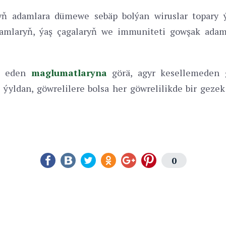
ň adamlara dümewe sebäp bolýan wiruslar topary ýa
 adamlaryň, ýaş çagalaryň we immuniteti gowşak ad
ap eden
maglumatlaryna
görä, agyr kesellemeden g
ýyldan, göwrelilere bolsa her göwrelilikde bir gezek
0