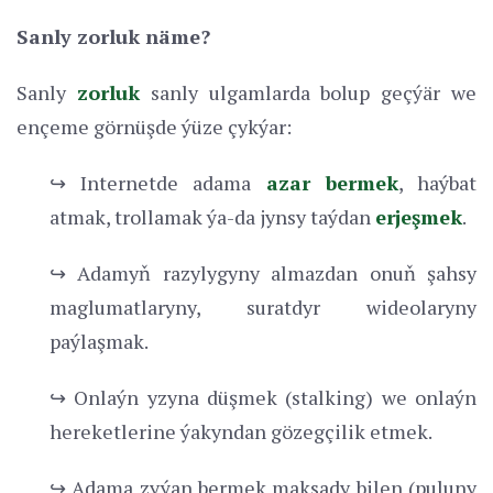
Sanly zorluk näme?
Sanly
zorluk
sanly ulgamlarda bolup geçýär we
ençeme görnüşde ýüze çykýar:
↪ Internetde adama
azar bermek
, haýbat
atmak, trollamak ýa-da jynsy taýdan
erjeşmek
.
↪ Adamyň razylygyny almazdan onuň şahsy
maglumatlaryny, suratdyr wideolaryny
paýlaşmak.
↪ Onlaýn yzyna düşmek (stalking) we onlaýn
hereketlerine ýakyndan gözegçilik etmek.
↪ Adama zyýan bermek maksady bilen (puluny