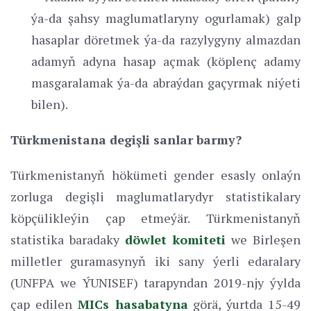
ýa-da şahsy maglumatlaryny ogurlamak) galp
hasaplar döretmek ýa-da razylygyny almazdan
adamyň adyna hasap açmak (köplenç adamy
masgaralamak ýa-da abraýdan gaçyrmak niýeti
bilen).
Türkmenistana degişli sanlar barmy?
Türkmenistanyň hökümeti gender esasly onlaýn
zorluga degişli maglumatlarydyr statistikalary
köpçülikleýin çap etmeýär. Türkmenistanyň
statistika baradaky
döwlet komiteti
we Birleşen
milletler guramasynyň iki sany ýerli edaralary
(UNFPA we ÝUNISEF) tarapyndan 2019-njy ýylda
çap edilen
MICs hasabatyna
görä, ýurtda 15-49