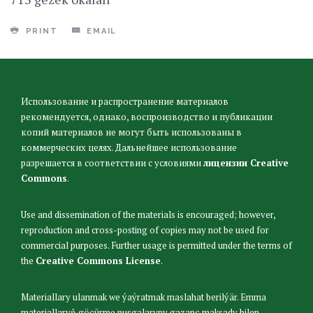
PRINT
EMAIL
Использование и распространение материалов
рекомендуется, однако, воспроизводство и публикации
копий материалов не могут быть использованы в
коммерческих целях. Дальнейшее использование
разрешается в соответствии с условиями
лицензии Creative
Commons
.
Use and dissemination of the materials is encouraged; however,
reproduction and cross-posting of copies may not be used for
commercial purposes. Further usage is permitted under the terms of
the
Creative Commons License
.
Materiallary ulanmak we ýaýratmak maslahat berilýär. Emma
materiallaryň göçürme nusgalaryny gazanç maksady bilen