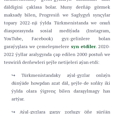
däldigini çaklasa bolar. Muny derňäp görmek
maksady bilen, Progresiň we Saglygyň synçylar
topary 2022-nji ýylda Türkmenistanda we onuň
diasporasynda sosial mediýada (Instagram,
YouTube, Facebook) gyz-gelinlere bolan
garaýyşlara we çemeleşmelere
syn etdiler
. 2020-
2022 ýyllar aralygynda çap edilen 2000 postuň we
teswiriň derňewleri şeýle netijeleri aýan etdi:
↪ Türkmenistandaky aýal-gyzlar onlaýn
dünýäde howpdan azat däl, şeýle-de soňky iki
ýylda olara ýigrenç bilen daraşylmagy has
artýar.
↪ Aýal-gyzlara garşy zorlugy öňe sürýän