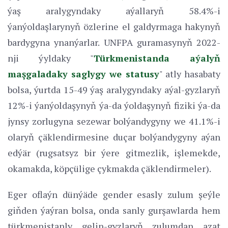
ýaş aralygyndaky aýallaryň 58.4%-i
ýanýoldaşlarynyň özlerine el galdyrmaga hakynyň
bardygyna ynanýarlar. UNFPA guramasynyň 2022-
nji ýyldaky "
Türkmenistanda aýalyň
maşgaladaky saglygy we statusy
" atly hasabaty
bolsa, ýurtda 15-49 ýaş aralygyndaky aýal-gyzlaryň
12%-i ýanýoldaşynyň ýa-da ýoldaşynyň fiziki ýa-da
jynsy zorlugyna sezewar bolýandygyny we 41.1%-i
olaryň çäklendirmesine duçar bolýandygyny aýan
edýär (rugsatsyz bir ýere gitmezlik, işlemekde,
okamakda, köpçülige çykmakda çäklendirmeler).
Eger oflaýn dünýäde gender esasly zulum şeýle
giňden ýaýran bolsa, onda sanly gurşawlarda hem
türkmenistanly gelin-gyzlaryň zulumdan azat