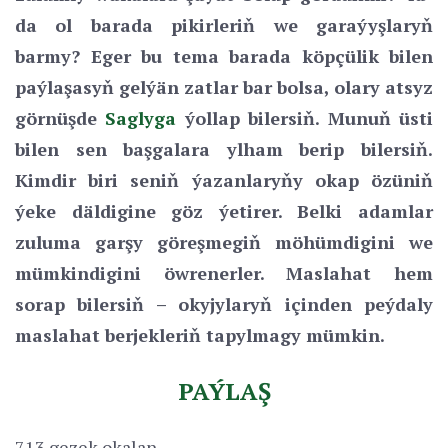
da ol barada pikirleriň we garaýyşlaryň
barmy? Eger bu tema barada köpçülik bilen
paýlaşasyň gelýän zatlar bar bolsa, olary atsyz
görnüşde
Saglyga
ýollap bilersiň. Munuň üsti
bilen sen başgalara ylham berip bilersiň.
Kimdir biri seniň ýazanlaryňy okap özüniň
ýeke däldigine göz ýetirer. Belki adamlar
zuluma garşy göreşmegiň möhümdigini we
mümkindigini öwrenerler. Maslahat hem
sorap bilersiň – okyjylaryň içinden peýdaly
maslahat berjekleriň tapylmagy mümkin.
PAÝLAŞ
713 gezek okalan