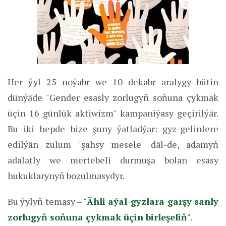
Her ýyl 25 noýabr we 10 dekabr aralygy bütin
dünýäde "Gender esasly zorlugyň soňuna çykmak
üçin 16 günlük aktiwizm" kampaniýasy geçirilýär.
Bu iki hepde bize şuny ýatladýar: gyz-gelinlere
edilýän zulum "şahsy mesele" däl-de, adamyň
adalatly we mertebeli durmuşa bolan esasy
hukuklarynyň bozulmasydyr.
Bu ýylyň temasy – "
Ähli aýal-gyzlara garşy sanly
zorlugyň soňuna çykmak üçin birleşeliň
".