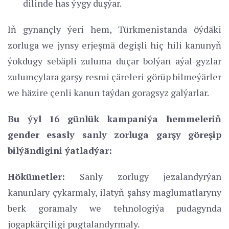
dilinde has ýygy duşýar.
Iň gynançly ýeri hem, Türkmenistanda öýdäki
zorluga we jynsy erjeşmä degişli hiç hili kanunyň
ýokdugy sebäpli zuluma duçar bolýan aýal-gyzlar
zulumçylara garşy resmi çäreleri görüp bilmeýärler
we häzire çenli kanun taýdan goragsyz galýarlar.
Bu ýyl 16 günlük kampaniýa hemmeleriň
gender esasly sanly zorluga garşy göreşip
bilýändigini ýatladýar:
Hökümetler:
Sanly zorlugy jezalandyrýan
kanunlary çykarmaly, ilatyň şahsy maglumatlaryny
berk goramaly we tehnologiýa pudagynda
jogapkärçiligi pugtalandyrmaly.