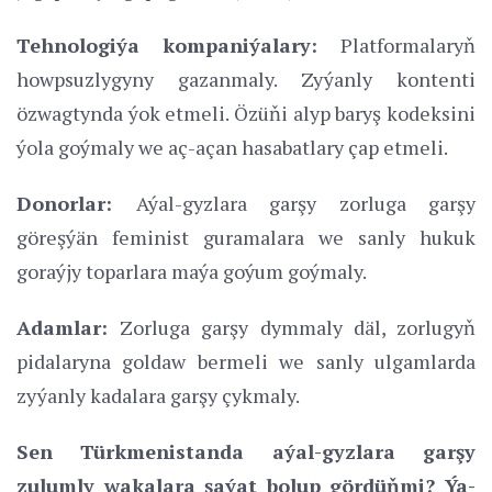
Tehnologiýa kompaniýalary:
Platformalaryň
howpsuzlygyny gazanmaly. Zyýanly kontenti
özwagtynda ýok etmeli. Özüňi alyp baryş kodeksini
ýola goýmaly we aç-açan hasabatlary çap etmeli.
Donorlar:
Aýal-gyzlara garşy zorluga garşy
göreşýän feminist guramalara we sanly hukuk
goraýjy toparlara maýa goýum goýmaly.
Adamlar:
Zorluga garşy dymmaly däl, zorlugyň
pidalaryna goldaw bermeli we sanly ulgamlarda
zyýanly kadalara garşy çykmaly.
Sen Türkmenistanda aýal-gyzlara garşy
zulumly wakalara şaýat bolup gördüňmi? Ýa-