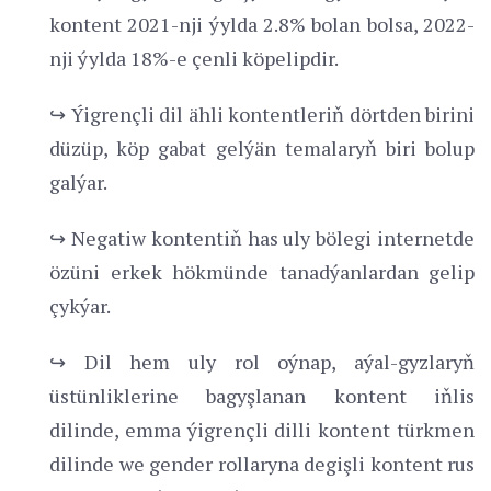
kontent 2021-nji ýylda 2.8% bolan bolsa, 2022-
nji ýylda 18%-e çenli köpelipdir.
↪ Ýigrençli dil ähli kontentleriň dörtden birini
düzüp, köp gabat gelýän temalaryň biri bolup
galýar.
↪ Negatiw kontentiň has uly bölegi internetde
özüni erkek hökmünde tanadýanlardan gelip
çykýar.
↪ Dil hem uly rol oýnap, aýal-gyzlaryň
üstünliklerine bagyşlanan kontent iňlis
dilinde, emma ýigrençli dilli kontent türkmen
dilinde we gender rollaryna degişli kontent rus