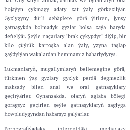
hojaýyn çykmagy adaty zat ýaly görkezilýär.
Gyzlygyny dürli sebäplere görä ýitiren, jynsy
gatnaşykda bolmadyk gyzlar bolsa zaýa haryda
deňelýär. Şeýle naçarlary "brak çykypdyr" diýip, bir
kilo çüýrük kartoşka alan ýaly, yzyna taşlap
gaýdylýan wakalardan hemmamiz habarlydyrys.
Lukmanlaryň, mugallymlaryň bellemegine görä,
türkmen ýaş gyzlary gyzlyk perdä degmezlik
maksady bilen anal we oral gatnaşyklary
geçirýärler. Gynansakda, olaryň aglaba bölegi
goragsyz geçirlen şeýle gatnaşyklaryň saglyga
howpludygyndan habarsyz galýarlar.
Pornografiýadaky, internetdäki, mediadaky