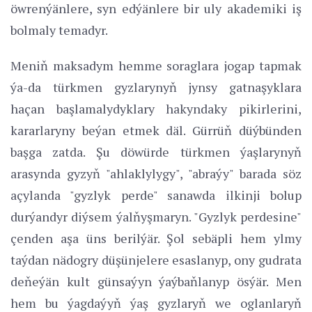
öwrenýänlere, syn edýänlere bir uly akademiki iş
bolmaly temadyr.
Meniň maksadym hemme soraglara jogap tapmak
ýa-da türkmen gyzlarynyň jynsy gatnaşyklara
haçan başlamalydyklary hakyndaky pikirlerini,
kararlaryny beýan etmek däl. Gürrüň düýbünden
başga zatda. Şu döwürde türkmen ýaşlarynyň
arasynda gyzyň "ahlaklylygy", "abraýy" barada söz
açylanda "gyzlyk perde" sanawda ilkinji bolup
durýandyr diýsem ýalňyşmaryn. "Gyzlyk perdesine"
çenden aşa üns berilýär. Şol sebäpli hem ylmy
taýdan nädogry düşünjelere esaslanyp, ony gudrata
deňeýän kult günsaýyn ýaýbaňlanyp ösýär. Men
hem bu ýagdaýyň ýaş gyzlaryň we oglanlaryň