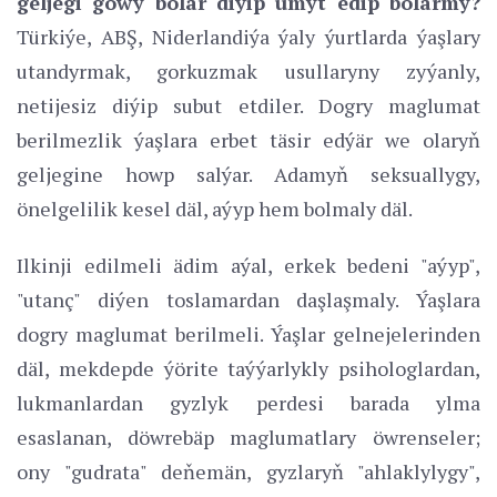
geljegi gowy bolar diýip umyt edip bolarmy?
Türkiýe, ABŞ, Niderlandiýa ýaly ýurtlarda ýaşlary
utandyrmak, gorkuzmak usullaryny zyýanly,
netijesiz diýip subut etdiler. Dogry maglumat
berilmezlik ýaşlara erbet täsir edýär we olaryň
geljegine howp salýar. Adamyň seksuallygy,
önelgelilik kesel däl, aýyp hem bolmaly däl.
Ilkinji edilmeli ädim aýal, erkek bedeni "aýyp",
"utanç" diýen toslamardan daşlaşmaly. Ýaşlara
dogry maglumat berilmeli. Ýaşlar gelnejelerinden
däl, mekdepde ýörite taýýarlykly psihologlardan,
lukmanlardan gyzlyk perdesi barada ylma
esaslanan, döwrebäp maglumatlary öwrenseler;
ony "gudrata" deňemän, gyzlaryň "ahlaklylygy",