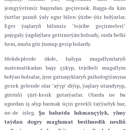
jemgyýetimiz başyndan geçirenok. Başga-da kän
ýurtlar şunuň ýaly ugur bilen ýüzbe-ýüz bolýarlar.
Eger ýaşlaryň bilimsiz "tejribe geçirmeleri"
pajygaly ýagdaýlara getirmeýän bolsady, onda belki
hem, muňa göz ýumup gezip bolardy.
Mekdeplerde ökde, halypa mugallymlaryň
matematikadan başy çykyp, tejribeli mugallym
bolýan bolsalar, jyns gatnaşyklaryň psihologiýasyna
gezek gelende olar "aýyp" diýip, ýaşlary utandyryp,
gürrüňi çürt-kesik gutarýarlar. Olarda ne bu
ugurdan iş alyp barmak üçin gerekli taýýarlyk bar,
ne-de isleg.
Şu babatda lukmançylyk, ylmy
taýdan dogry maglumat berilmedik nesliň