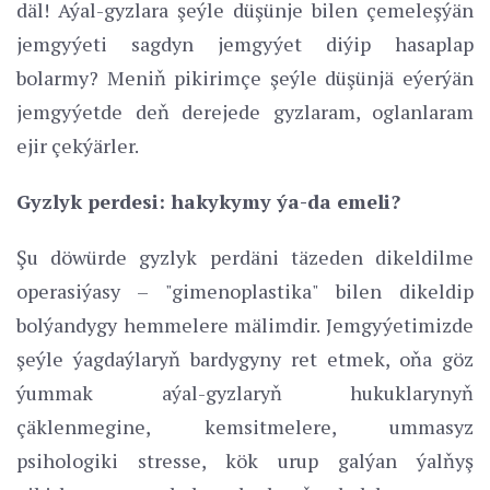
däl! Aýal-gyzlara şeýle düşünje bilen çemeleşýän
jemgyýeti sagdyn jemgyýet diýip hasaplap
bolarmy? Meniň pikirimçe şeýle düşünjä eýerýän
jemgyýetde deň derejede gyzlaram, oglanlaram
ejir çekýärler.
Gyzlyk perdesi: hakykymy ýa-da emeli?
Şu döwürde gyzlyk perdäni täzeden dikeldilme
operasiýasy – "gimenoplastika" bilen dikeldip
bolýandygy hemmelere mälimdir. Jemgyýetimizde
şeýle ýagdaýlaryň bardygyny ret etmek, oňa göz
ýummak aýal-gyzlaryň hukuklarynyň
çäklenmegine, kemsitmelere, ummasyz
psihologiki stresse, kök urup galýan ýalňyş