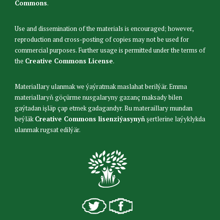
Commons
.
Use and dissemination of the materials is encouraged; however,
reproduction and cross-posting of copies may not be used for
commercial purposes. Further usage is permitted under the terms of
the
Creative Commons License
.
Materiallary ulanmak we ýaýratmak maslahat berilýär. Emma
materiallaryň göçürme nusgalaryny gazanç maksady bilen
gaýtadan işläp çap etmek gadagandyr. Bu materaillary mundan
beýläk
Creative Commons lisenziýasynyň
şertlerine laýyklykda
ulanmak rugsat edilýär.