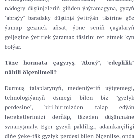
nädogry düşünjeleriň giňden ýaýramagyna, gyzyň
"abraýy" baradaky düşünjä ýetirýän täsirine göz
ýumup gezmek aňsat, ýöne seniň çagalaryň
geljegine ýetirjek ýaramaz täsirini ret etmek kyn
bolýar.
Täze hormata çagyryş. "Abraý", "edeplilik"
nähili ölçenilmeli?
Durmuş talaplarynyň, medeniýetiň uýtgemegi,
tehnologiýanyň ösmegi bilen biz "gyzlyk
perdesine", biri-birimizden talap edýän
hereketlerimizi derňäp, täzeden düşünmäne
synanyşmaly. Eger gyzyň päkliligi, adamkärçiligi
diňe ýeke-täk gyzlyk perdesi bilen ölçenilse, onda