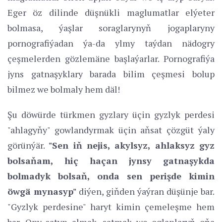
Eger öz dilinde düşnükli maglumatlar elýeter
bolmasa, ýaşlar soraglarynyň jogaplaryny
pornografiýadan ýa-da ylmy taýdan nädogry
çeşmelerden gözlemäne başlaýarlar. Pornografiýa
jyns gatnaşyklary barada bilim çeşmesi bolup
bilmez we bolmaly hem däl!
Şu döwürde türkmen gyzlary üçin gyzlyk perdesi
"ahlagyňy" gowlandyrmak üçin aňsat çözgüt ýaly
görünýär.
"Sen iň nejis, akylsyz, ahlaksyz gyz
bolsaňam, hiç haçan jynsy gatnaşykda
bolmadyk bolsaň, onda sen perişde kimin
öwgä mynasyp"
diýen, giňden ýaýran düşünje bar.
"Gyzlyk perdesine" haryt kimin çemeleşme hem
bar. Ony satyn almak, satmak we oglanlaryň oňa