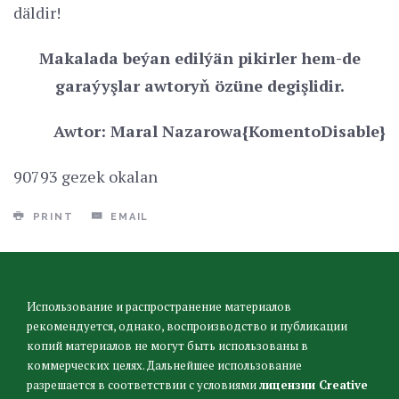
däldir!
Makalada beýan edilýän pikirler hem-de
garaýyşlar awtoryň özüne degişlidir.
Awtor: Maral Nazarowa{KomentoDisable}
90793 gezek okalan
PRINT
EMAIL
Использование и распространение материалов
рекомендуется, однако, воспроизводство и публикации
копий материалов не могут быть использованы в
коммерческих целях. Дальнейшее использование
разрешается в соответствии с условиями
лицензии Creative