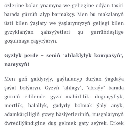
özlerine bolan ynamyna we geljegine edýän tasiri
barada gürrüň alyp barmakçy. Men bu makalanyň
üsti bilen ýaşlary we ýaşlarymyzyň geljegi bilen
gyzyklanýan şahsyýetleri şu gurrüňdeşlige
goşulmaga çagyrýaryn.
Gyzlyk perde – seniň "ahlaklylyk kompasyň",
namysyň!
Men geň galdyryjy, gaýtalanyp durýan ýagdaýa
şaýat bolýaryn. Gyzyň "ahlagy", "abraýy" barada
gürrüň edilende gyza mähirlilik, dogruçyllyk,
mertlik, halallyk, gadyrly bolmak ýaly anyk,
adamkärçiligiň gowy häsiýetleriniň, nusgalarynyň
öwredilýändigine duş gelmek gaty seýrek. Erkek