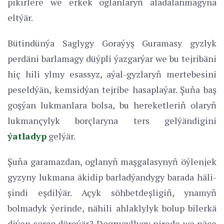
pikirlere we erkek oglanlaryň aladalanmagyna
eltýär.
Bütindünýa Saglygy Goraýyş Guramasy gyzlyk
perdäni barlamagy düýpli ýazgarýar we bu tejribäni
hiç hili ylmy esassyz, aýal-gyzlaryň mertebesini
peseldýän, kemsidýan tejribe hasaplaýar. Şuňa baş
goşýan lukmanlara bolsa, bu hereketleriň olaryň
lukmançylyk borçlaryna ters gelýändigini
ýatladyp
gelýär.
Şuňa garamazdan, oglanyň maşgalasynyň öýlenjek
gyzyny lukmana äkidip barladýandygy barada häli-
şindi eşdilýär. Açyk söhbetdeşligiň, ynamyň
bolmadyk ýerinde, nähili ahlaklylyk bolup bilerkä
diýen sorag döreýär? Dogruçyllygy nirede we näçe