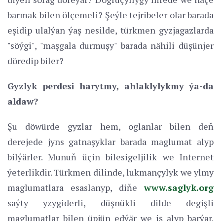
barmak bilen ölçemeli? Şeýle tejribeler olar barada
eşidip ulalýan ýaş nesilde, türkmen gyzjagazlarda
"söýgi", "maşgala durmuşy" barada nähili düşünjer
döredip biler?
Gyzlyk perdesi harytmy, ahlaklylykmy ýa-da
aldaw?
Şu döwürde gyzlar hem, oglanlar bilen deň
derejede jyns gatnaşyklar barada maglumat alyp
bilýärler. Munuň üçin bilesigeljilik we Internet
ýeterlikdir. Türkmen dilinde, lukmançylyk we ylmy
maglumatlara esaslanyp, diňe
www.saglyk.org
saýty yzygiderli, düşnükli dilde degişli
maglumatlar bilen üpjün edýär we iş alyp barýar.