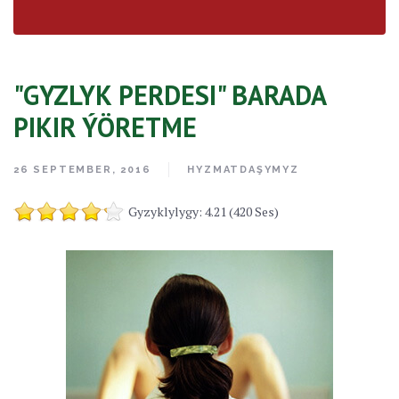
"GYZLYK PERDESI" BARADA
PIKIR ÝÖRETME
26 SEPTEMBER, 2016
HYZMATDAŞYMYZ
Gyzyklylygy: 4.21 (420 Ses)