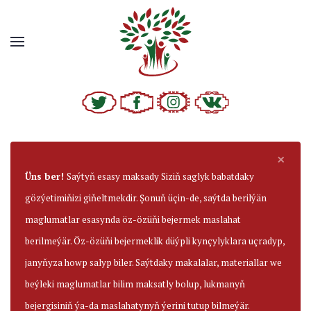
×
Üns ber!
Saýtyň esasy maksady Siziň saglyk babatdaky
gözýetimiňizi giňeltmekdir. Şonuň üçin-de, saýtda berilýän
maglumatlar esasynda öz-özüňi bejermek maslahat
berilmeýär. Öz-özüňi bejermeklik düýpli kynçylyklara uçradyp,
janyňyza howp salyp biler. Saýtdaky makalalar, materiallar we
beýleki maglumatlar bilim maksatly bolup, lukmanyň
bejergisiniň ýa-da maslahatynyň ýerini tutup bilmeýär.