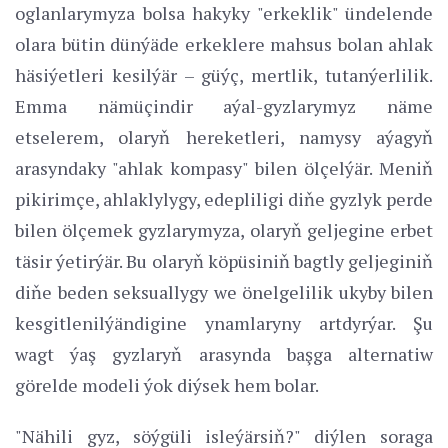
oglanlarymyza bolsa hakyky "erkeklik" ündelende
olara bütin dünýäde erkeklere mahsus bolan ahlak
häsiýetleri kesilýär – güýç, mertlik, tutanýerlilik.
Emma nämüçindir aýal-gyzlarymyz näme
etselerem, olaryň hereketleri, namysy aýagyň
arasyndaky "ahlak kompasy" bilen ölçelýär. Meniň
pikirimçe, ahlaklylygy, edepliligi diňe gyzlyk perde
bilen ölçemek gyzlarymyza, olaryň geljegine erbet
täsir ýetirýär. Bu olaryň köpüsiniň bagtly geljeginiň
diňe beden seksuallygy we önelgelilik ukyby bilen
kesgitlenilýändigine ynamlaryny artdyrýar. Şu
wagt ýaş gyzlaryň arasynda başga alternatiw
görelde modeli ýok diýsek hem bolar.
"Nähili gyz, söýgüli isleýärsiň?" diýlen soraga