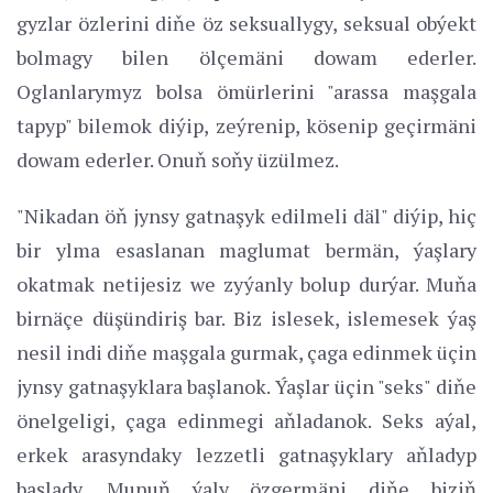
gyzlar özlerini diňe öz seksuallygy, seksual obýekt
bolmagy bilen ölçemäni dowam ederler.
Oglanlarymyz bolsa ömürlerini "arassa maşgala
tapyp" bilemok diýip, zeýrenip, kösenip geçirmäni
dowam ederler. Onuň soňy üzülmez.
"Nikadan öň jynsy gatnaşyk edilmeli däl" diýip, hiç
bir ylma esaslanan maglumat bermän, ýaşlary
okatmak netijesiz we zyýanly bolup durýar. Muňa
birnäçe düşündiriş bar. Biz islesek, islemesek ýaş
nesil indi diňe maşgala gurmak, çaga edinmek üçin
jynsy gatnaşyklara başlanok. Ýaşlar üçin "seks" diňe
önelgeligi, çaga edinmegi aňladanok. Seks aýal,
erkek arasyndaky lezzetli gatnaşyklary aňladyp
başlady. Munuň ýaly özgermäni diňe biziň