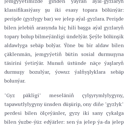
Jemgyýetimizde giňden ýaýran aýal-gyzlaryň
klassifikasiýasy şu iki esasy topara bölünýär:
perişde (gyzlygy bar) we jelep aýal-gyzlara. Perişde
bilen jelebiň arasynda hiç hili başga aýal gyzlaryň
topary bolup bilmeýänligi ündelýär. Şeýle bölünşik
aldawlyga sebäp bolýar. Ýöne bu bir aldaw bilen
çäklenmän, jemgyýetiň bütin sosial durmuşyna
täsirini ýetirýär. Munuň üstünde näçe ýaşlaryň
durmuşy bozulýar, ýowuz ýalňyşlyklara sebäp
bolunýar.
"Gyz päkligi" meseläniň çylşyrymlylygyny,
tapawutlylygyny ünsden düşürip, ony diňe "gyzlyk"
perdesi bilen ölçeýänler, gyzy iki sany çykalga
bilen ýuzbe-ýüz edýärler: sen ýa jelep ýa-da jelep