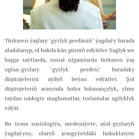
Türkmen ýaşlary "gyzlyk perdäniň" ýagdaýy barada
aladalanyp, ol hakda kän gürrüň edýärler. Saglyk we
başga saýtlarda, sosial ulgamlarda türkmen ýaş
oglan-gyzlary "gyzlyk perdesi" baradaky
düşünjelerini aýdyň beýan edýärler. Şol
düşünjeleriň arasynda bolsa lukmançylyk, ylmy
taýdan nädogry maglumatlar, toslamalar agdyklyk
edýär.
Bu tema sosiologiýa, medeniýete, aýal-gyzlaryň
ýagdaýyny, olaryň jemgyýetdäki hukuklaryny