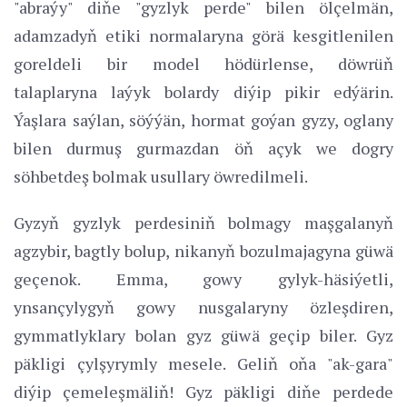
"abraýy" diňe "gyzlyk perde" bilen ölçelmän,
adamzadyň etiki normalaryna görä kesgitlenilen
goreldeli bir model hödürlense, döwrüň
talaplaryna laýyk bolardy diýip pikir edýärin.
Ýaşlara saýlan, söýýän, hormat goýan gyzy, oglany
bilen durmuş gurmazdan öň açyk we dogry
söhbetdeş bolmak usullary öwredilmeli.
Gyzyň gyzlyk perdesiniň bolmagy maşgalanyň
agzybir, bagtly bolup, nikanyň bozulmajagyna güwä
geçenok. Emma, gowy gylyk-häsiýetli,
ynsançylygyň gowy nusgalaryny özleşdiren,
gymmatlyklary bolan gyz güwä geçip biler. Gyz
päkligi çylşyrymly mesele. Geliň oňa "ak-gara"
diýip çemeleşmäliň! Gyz päkligi diňe perdede