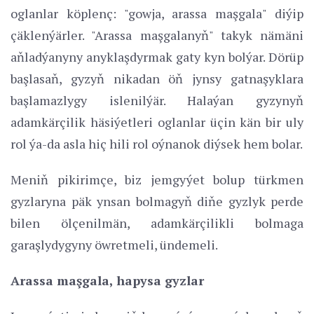
oglanlar köplenç: "gowja, arassa maşgala" diýip
çäklenýärler. "Arassa maşgalanyň" takyk nämäni
aňladýanyny anyklaşdyrmak gaty kyn bolýar. Dörüp
başlasaň, gyzyň nikadan öň jynsy gatnaşyklara
başlamazlygy islenilýär. Halaýan gyzynyň
adamkärçilik häsiýetleri oglanlar üçin kän bir uly
rol ýa-da asla hiç hili rol oýnanok diýsek hem bolar.
Meniň pikirimçe, biz jemgyýet bolup türkmen
gyzlaryna päk ynsan bolmagyň diňe gyzlyk perde
bilen ölçenilmän, adamkärçilikli bolmaga
garaşlydygyny öwretmeli, ündemeli.
Arassa maşgala, hapysa gyzlar