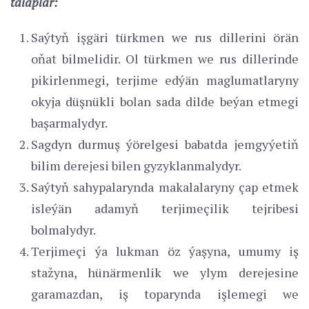
talaplar:
Saýtyň işgäri türkmen we rus dillerini örän
oňat bilmelidir. Ol türkmen we rus dillerinde
pikirlenmegi, terjime edýän maglumatlaryny
okyja düşnükli bolan sada dilde beýan etmegi
başarmalydyr.
Sagdyn durmuş ýörelgesi babatda jemgyýetiň
bilim derejesi bilen gyzyklanmalydyr.
Saýtyň sahypalarynda makalalaryny çap etmek
isleýän adamyň terjimeçilik tejribesi
bolmalydyr.
Terjimeçi ýa lukman öz ýaşyna, umumy iş
stažyna, hünärmenlik we ylym derejesine
garamazdan, iş toparynda işlemegi we