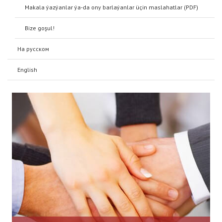
Frequently asked questions about Saglyk.org
Six things you should know about Saglyk.org
Makala ýazýanlar ýa-da ony barlaýanlar üçin maslahatlar (PDF)
Bize goşul!
О нас
На русском
About us
English