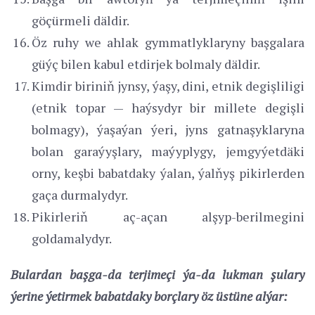
göçürmeli däldir.
Öz ruhy we ahlak gymmatlyklaryny başgalara
güýç bilen kabul etdirjek bolmaly däldir.
Kimdir biriniň jynsy, ýaşy, dini, etnik degişliligi
(etnik topar — haýsydyr bir millete degişli
bolmagy), ýaşaýan ýeri, jyns gatnaşyklaryna
bolan garaýyşlary, maýyplygy, jemgyýetdäki
orny, keşbi babatdaky ýalan, ýalňyş pikirlerden
gaça durmalydyr.
Pikirleriň aç-açan alşyp-berilmegini
goldamalydyr.
Bulardan başga-da terjimeçi ýa-da lukman şulary
ýerine ýetirmek babatdaky borçlary öz üstüne alýar: