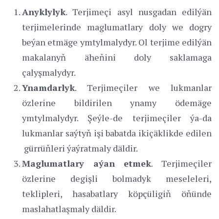
Anyklylyk
. Terjimeçi asyl nusgadan edilýän
terjimelerinde maglumatlary doly we dogry
beýan etmäge ymtylmalydyr. Ol terjime edilýän
makalanyň äheňini doly saklamaga
çalyşmalydyr.
Ynamdarlyk
. Terjimeçiler we lukmanlar
özlerine bildirilen ynamy ödemäge
ymtylmalydyr. Şeýle-de terjimeçiler ýa-da
lukmanlar saýtyň işi babatda ikiçäklikde edilen
gürrüňleri ýaýratmaly däldir.
Maglumatlary aýan etmek
. Terjimeçiler
özlerine degişli bolmadyk meseleleri,
teklipleri, hasabatlary köpçüligiň öňünde
maslahatlaşmaly däldir.