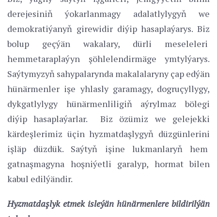
derejesiniň ýokarlanmagy adalatlylygyň we
demokratiýanyň girewidir diýip hasaplaýarys. Biz
bolup geçýän wakalary, dürli meseleleri
hemmetaraplaýyn şöhlelendirmäge ymtylýarys.
Saýtymyzyň sahypalarynda makalalaryny çap edýän
hünärmenler işe yhlasly garamagy, dogruçyllygy,
dykgatlylygy hünärmenliligiň aýrylmaz bölegi
diýip hasaplaýarlar. Biz özümiz we gelejekki
kärdeşlerimiz üçin hyzmatdaşlygyň düzgünlerini
işläp düzdük. Saýtyň işine lukmanlaryň hem
gatnaşmagyna hoşniýetli garalyp, hormat bilen
kabul edilýändir.
Hyzmatdaşlyk etmek isleýän hünärmenlere bildirilýän