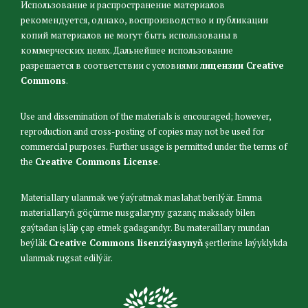
Использование и распространение материалов
рекомендуется, однако, воспроизводство и публикации
копий материалов не могут быть использованы в
коммерческих целях. Дальнейшее использование
разрешается в соответствии с условиями
лицензии Creative
Commons
.
Use and dissemination of the materials is encouraged; however,
reproduction and cross-posting of copies may not be used for
commercial purposes. Further usage is permitted under the terms of
the
Creative Commons License
.
Materiallary ulanmak we ýaýratmak maslahat berilýär. Emma
materiallaryň göçürme nusgalaryny gazanç maksady bilen
gaýtadan işläp çap etmek gadagandyr. Bu materaillary mundan
beýläk
Creative Commons lisenziýasynyň
şertlerine laýyklykda
ulanmak rugsat edilýär.