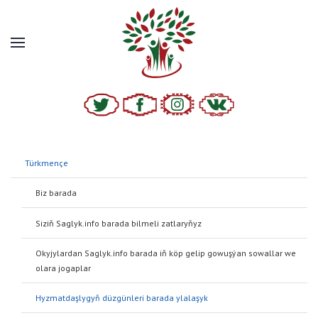
Türkmençe
Biz barada
Siziň Saglyk.info barada bilmeli zatlaryňyz
Руководство для писателей и исследователей (PDF)
Okyjylardan Saglyk.info barada iň köp gelip gowuşýan sowallar we
olara jogaplar
Hyzmatdaşlygyň düzgünleri barada ylalaşyk