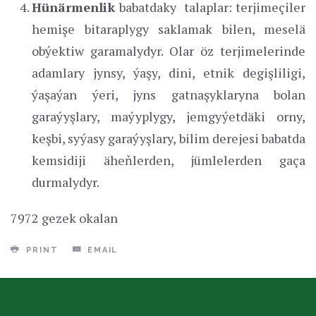
Hünärmenlik
babatdaky talaplar: terjimeçiler
hemişe bitaraplygy saklamak bilen, meselä
obýektiw garamalydyr. Olar öz terjimelerinde
adamlary jynsy, ýaşy, dini, etnik degişliligi,
ýaşaýan ýeri, jyns gatnaşyklaryna bolan
garaýyşlary, maýyplygy, jemgyýetdäki orny,
keşbi, syýasy garaýyşlary, bilim derejesi babatda
kemsidiji äheňlerden, jümlelerden gaça
durmalydyr.
7972 gezek okalan
PRINT
EMAIL