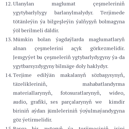
Ulanylan maglumat çeşmeleriniň
ygytybarlylygy barlanylmalydyr. Terjimede
tötänleýin ýa bilgeşleýin ýalňyşyň bolmagyna
ýöl berilmeli däldir.
Mümkin bolan ýagdaýlarda maglumatlaryň
alnan çeşmelerini açyk görkezmelidir.
Jemgyýet bu çeşmeleriň ygtybarlydygyny ýa-da
ygytbarsyzdygyny bilmäge doly haklydyr.
Terjime edilýän makalanyň sözbaşysynyň,
täzelikleriniň, mahabatlandyrma
materiallarynyň, fotosuratlarynyň, wideo,
audio, grafiki, ses parçalarynyň we kimdir
biriniň aýdan jümleleriniň ýoýulmaýandygyna
göz ýetirmelidir.
Başga bir awtoryň ýa terjimeçiniň işini