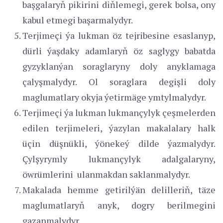
başgalaryň pikirini diňlemegi, gerek bolsa, ony
kabul etmegi başarmalydyr.
Terjimeçi ýa lukman öz tejribesine esaslanyp,
dürli ýaşdaky adamlaryň öz saglygy babatda
gyzyklanýan soraglaryny doly anyklamaga
çalyşmalydyr. Ol soraglara degişli doly
maglumatlary okyja ýetirmäge ymtylmalydyr.
Terjimeçi ýa lukman lukmançylyk çeşmelerden
edilen terjimeleri, ýazylan makalalary halk
üçin düşnükli, ýönekeý dilde ýazmalydyr.
Çylşyrymly lukmançylyk adalgalaryny,
öwrümlerini ulanmakdan saklanmalydyr.
Makalada hemme getirilýän delilleriň, täze
maglumatlaryň anyk, dogry berilmegini
gazanmalydyr.