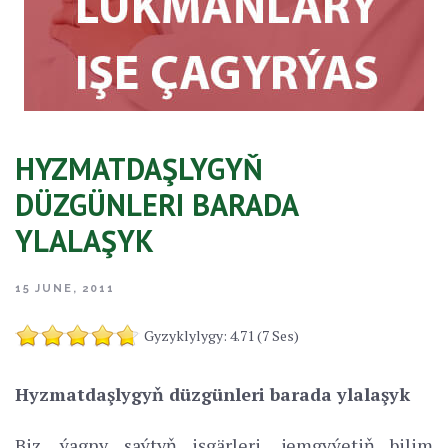
HYZMATDAŞLYGYŇ
DÜZGÜNLERI BARADA
YLALAŞYK
15 JUNE, 2011
Gyzyklylygy: 4.71 (7 Ses)
Hyzmatdaşlygyň düzgünleri barada ylalaşyk
Biz, ýagny saýtyň işgärleri, jemgyýetiň bilim