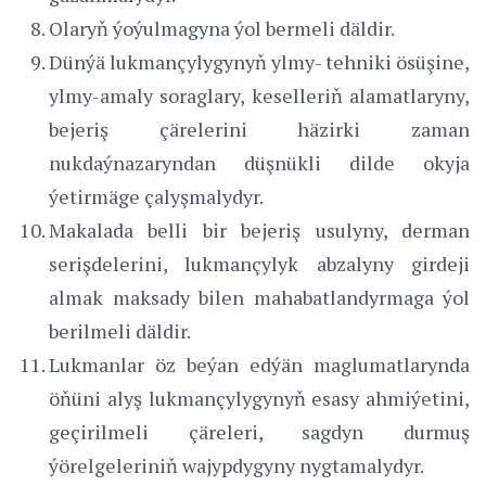
Olaryň ýoýulmagyna ýol bermeli däldir.
Dünýä lukmançylygynyň ylmy- tehniki ösüşine,
ylmy-amaly soraglary, keselleriň alamatlaryny,
bejeriş çärelerini häzirki zaman
nukdaýnazaryndan düşnükli dilde okyja
ýetirmäge çalyşmalydyr.
Makalada belli bir bejeriş usulyny, derman
serişdelerini, lukmançylyk abzalyny girdeji
almak maksady bilen mahabatlandyrmaga ýol
berilmeli däldir.
Lukmanlar öz beýan edýän maglumatlarynda
öňüni alyş lukmançylygynyň esasy ahmiýetini,
geçirilmeli çäreleri, sagdyn durmuş
ýörelgeleriniň wajypdygyny nygtamalydyr.