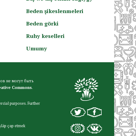
Beden şikeslenmeleri
Beden görki
Ruhy keselleri
Umumy
ов не могут быть
eative Commons
.
rcial purposes. Further
şläp çap etmek