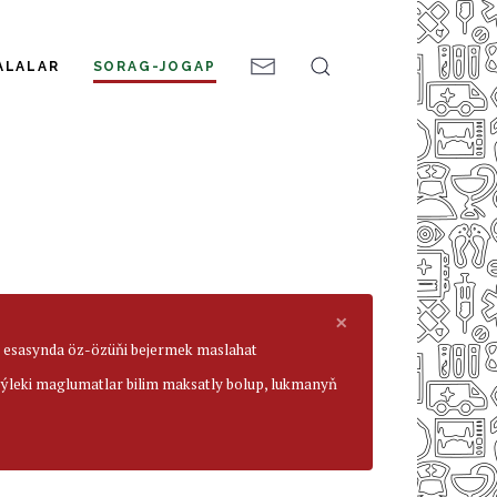
ALALAR
SORAG-JOGAP
×
ar esasynda öz-özüňi bejermek maslahat
beýleki maglumatlar bilim maksatly bolup, lukmanyň