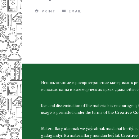
PRINT
EMAIL
Использование и распространение материалов ре
использованы в коммерческих целях. Дальнейшее
Use and dissemination of the materials is encouraged;
usage is permitted under the terms of the
Creative C
Materiallary ulanmak we ýaýratmak maslahat berilýär
gadagandyr. Bu materaillary mundan beýläk
Creative