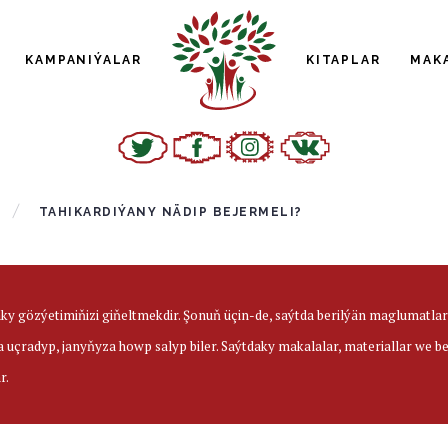
KAMPANIÝALAR
KITAPLAR
MAK
TAHIKARDIÝANY NÄDIP BEJERMELI?
aky gözýetimiňizi giňeltmekdir. Şonuň üçin-de, saýtda berilýän maglumatl
a uçradyp, janyňyza howp salyp biler. Saýtdaky makalalar, materiallar we 
r.