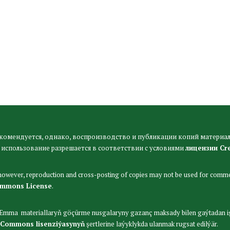
комендуется, однако, воспроизводство и публикации копий материал
 использование разрешается в соответствии с условиями
лицензии Cr
 however, reproduction and cross-posting of copies may not be used for comme
ommons License
.
. Emma materiallaryň göçürme nusgalaryny gazanç maksady bilen gaýtadan i
 Commons lisenziýasynyň
şertlerine laýyklykda ulanmak rugsat edilýär.