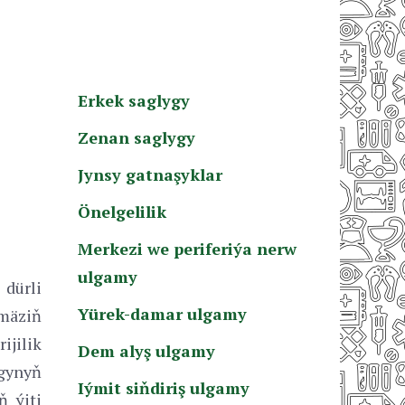
Erkek saglygy
Zenan saglygy
Jynsy gatnaşyklar
Önelgelilik
Merkezi we periferiýa nerw
ulgamy
 dürli
Yürek-damar ulgamy
 mäziň
jilik
Dem alyş ulgamy
gynyň
Iýmit siňdiriş ulgamy
ň ýiti