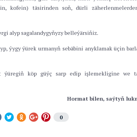
in, kofein) täsirinden soň, dürli zäherlenmelerde
rgi alyp sagalandygyňyzy belleýärsiňiz.
yp, ýygy ýürek urmanyň sebäbini anyklamak üçin bar
t ýüregiň köp güýç sarp edip işlemekligine we t
Hormat bilen, saýtyň luk
0