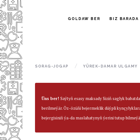
GOLDAW BER
BIZ BARADA
SORAG-JOGAP
YÜREK-DAMAR ULGAMY
Üns ber!
Saýtyň esasy maksady Siziň saglyk babatd
berilmeýär. Öz-özüňi bejermeklik düýpli kynçylyklar
bejergisiniň ýa-da maslahatynyň ýerini tutup bilmeýä