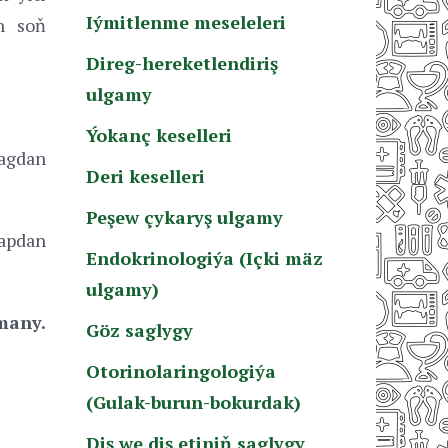
Iýmitlenme meseleleri
n soň
Direg-hereketlendiriş
ulgamy
Ýokanç keselleri
lagdan
Deri keselleri
Peşew çykaryş ulgamy
apdan
Endokrinologiýa (Içki mäz
ulgamy)
many.
Göz saglygy
Otorinolaringologiýa
(Gulak-burun-bokurdak)
Diş we diş etiniň saglygy