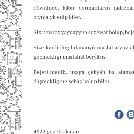
döwründe, käbir dermanlaryň (adrenal
biynjalyk edip biler.
Siz newroz ýagdaýyna sezewar bolup, beje
Size kardiolog lukmanyň maslahatyny al
geçmekligi maslahat berýäris.
Bejerilmedik, uzaga çekýän bu alama
düşmekligine sebäp bolup biler.
4622 gezek okalan