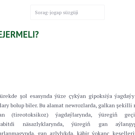
EJERMELI?
ürekde şol esasynda ýüze çykýan gipoksiýa ýagdaýy
lary bolup biler. Bu alamat newrozlarda, galkan şekilli
an (tireotoksikoz) ýagdaýlarynda, ýüregiň geçiri
abitdi näsazlyklarynda, ýüregiň gan aýlanşy
rlanmagynda, gan azlylykda, käbir ýokanç keselleri