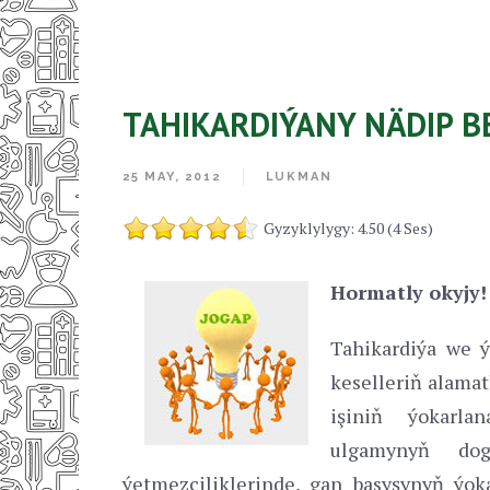
TAHIKARDIÝANY NÄDIP B
25 MAY, 2012
LUKMAN
Gyzyklylygy: 4.50 (4 Ses)
Hormatly okyjy!
Tahikardiýa we ý
keselleriň alamat
işiniň ýokarlan
ulgamynyň dog
ýetmezçiliklerinde, gan basyşynyň ýoka