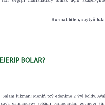
.
Hormat bilen, saýtyň luk
EJERIP BOLAR?
"Salam lukman! Meniň toý edenime 2 ýyl boldy. Aý
çaga galmandygy sebäpli barlaglardan geçmegi ýür