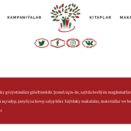
KAMPANIÝALAR
KITAPLAR
MAK
aky gözýetimiňizi giňeltmekdir. Şonuň üçin-de, saýtda berilýän maglumatl
a uçradyp, janyňyza howp salyp biler. Saýtdaky makalalar, materiallar we 
r.