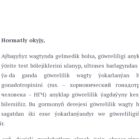
Hormatly okyjy,
Aýbaşyňyz wagtynda gelmedik bolsa, göwreliligi any
ýörite test bölejiklerini ulanyp, ultrases barlagyndan
ýa-da ganda göwrelilik wagty ýokarlanýan h
gonadotropinini (rus. – хорионический гонадот
человека – НГЧ) anyklap göwrelilik ýagdaýyny kes
bilersiňiz. Bu gormonyň derejesi göwrelilik wagty 
sagatdan iki esse ýokarlanýandyr we göwreliligi
r.
 soň degişli maslahatlary almak üçin akuşer-gine