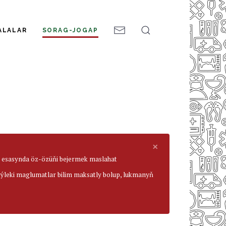
ALALAR
SORAG-JOGAP
×
ar esasynda öz-özüňi bejermek maslahat
beýleki maglumatlar bilim maksatly bolup, lukmanyň