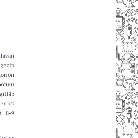
klaýan
 geçip
orion
ропин
gitläp
her 72
ň 8-9
kolog