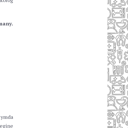
many.
alymda
egine