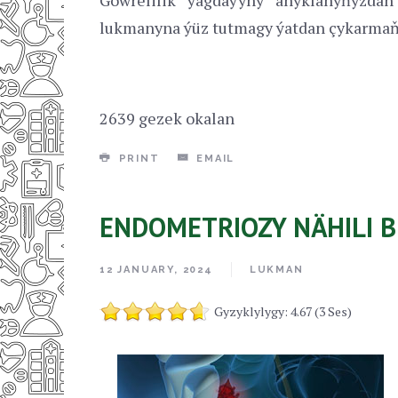
lukmanyna ýüz tutmagy ýatdan çykarmaň
2639 gezek okalan
PRINT
EMAIL
ENDOMETRIOZY NÄHILI B
12 JANUARY, 2024
LUKMAN
Gyzyklylygy: 4.67 (3 Ses)