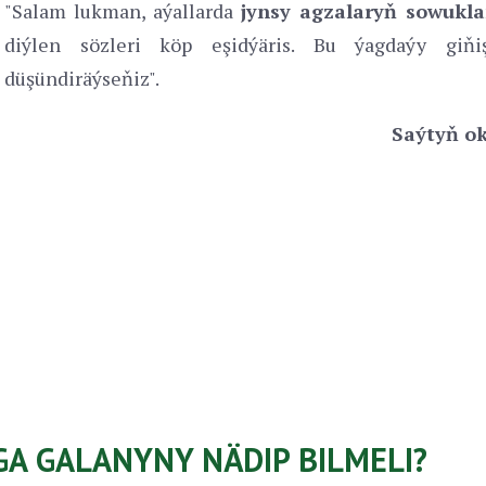
"Salam lukman, aýallarda
jynsy agzalaryň sowukl
diýlen sözleri köp eşidýäris. Bu ýagdaýy giňiş
düşündiräýseňiz".
Saýtyň ok
GA GALANYNY NÄDIP BILMELI?