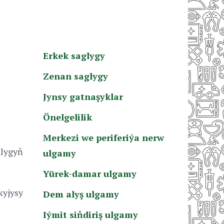
Erkek saglygy
Zenan saglygy
Jynsy gatnaşyklar
Önelgelilik
Merkezi we periferiýa nerw
alygyň
ulgamy
Yürek-damar ulgamy
kyjysy
Dem alyş ulgamy
Iýmit siňdiriş ulgamy