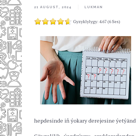
21 AUGUST, 2024
LUKMAN
Gyzyklylygy: 4.67 (6 Ses)
hepdesinde iň ýokary derejesine ýetýändi
Göwrelilik ýagdaýyny anyklanyňyzdan