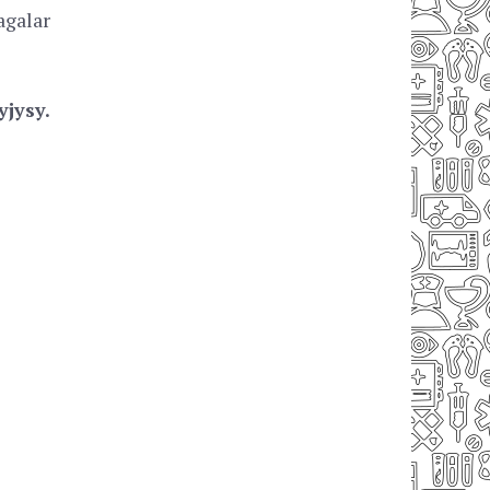
agalar
yjysy.