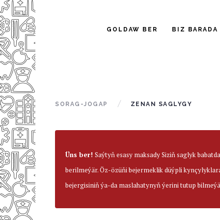
GOLDAW BER
BIZ BARADA
SORAG-JOGAP
ZENAN SAGLYGY
Üns ber!
Saýtyň esasy maksady Siziň saglyk babatd
berilmeýär. Öz-özüňi bejermeklik düýpli kynçylyklar
bejergisiniň ýa-da maslahatynyň ýerini tutup bilmeýä