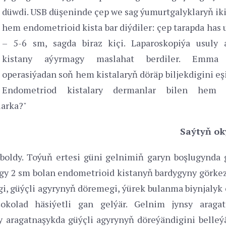
düwdi. USB düşeninde çep we sag ýumurtgalyklaryň ik
hem endometrioid kista bar diýdiler: çep tarapda has 
– 5-6 sm, sagda biraz kiçi. Laparoskopiýa usuly 
kistany aýyrmagy maslahat berdiler. Emm
operasiýadan soň hem kistalaryň döräp biljekdigini eş
Endometriod kistalary dermanlar bilen hem 
larka?"
Saýtyň ok
oldy. Toýuň ertesi güni gelnimiň garyn boşlugynda 
ygy 2 sm bolan endometrioid kistanyň bardygyny görkez
, güýçli agyrynyň döremegi, ýürek bulanma biynjalyk 
kolad häsiýetli gan gelýär. Gelnim jynsy aragat
 aragatnaşykda güýçli agyrynyň döreýändigini belleýä