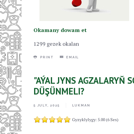
Okamany dowam et
1299 gezek okalan
PRINT
EMAIL
"AÝAL JYNS AGZALARYŇ 
DÜŞÜNMELI?
5 JULY, 2025
LUKMAN
Gyzyklylygy: 5.00 (6 Ses)