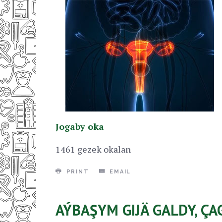
Jogaby oka
1461 gezek okalan
PRINT
EMAIL
AÝBAŞYM GIJÄ GALDY, ÇA