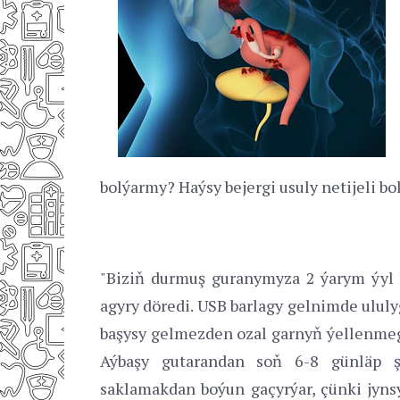
bolýarmy? Haýsy bejergi usuly netijeli bo
"Biziň durmuş guranymyza 2 ýarym ýyl b
agyry döredi. USB barlagy gelnimde ulul
başysy gelmezden ozal garnyň ýellenmegi
Aýbaşy gutarandan soň 6-8 günläp şo
saklamakdan boýun gaçyrýar, çünki jynsy