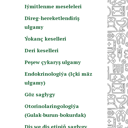
Iýmitlenme meseleleri
Direg-hereketlendiriş
ulgamy
Ýokanç keselleri
Deri keselleri
Peşew çykaryş ulgamy
Endokrinologiýa (Içki mäz
ulgamy)
Göz saglygy
Otorinolaringologiýa
(Gulak-burun-bokurdak)
Diş we diş etiniň saglygy