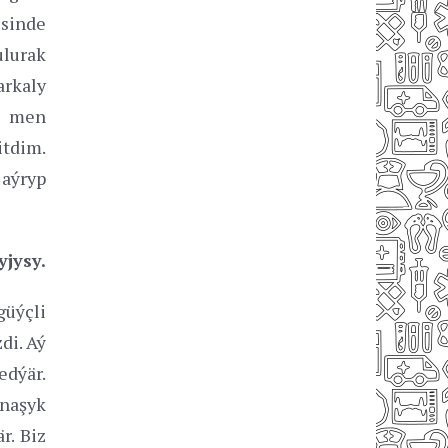
isinde
ulurak
arkaly
a men
itdim.
aýryp
yjysy.
güýçli
di. Aý
edýär.
naşyk
r. Biz