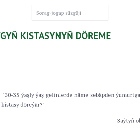
YGYŇ KISTASYNYŇ DÖREME
"30-35 ýaşly ýaş gelinlerde näme sebäpden ýumurtg
kistasy döreýär?"
Saýtyň o