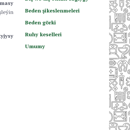
amasy
Beden şikeslenmeleri
leýin
Beden görki
Ruhy keselleri
yjysy
Umumy