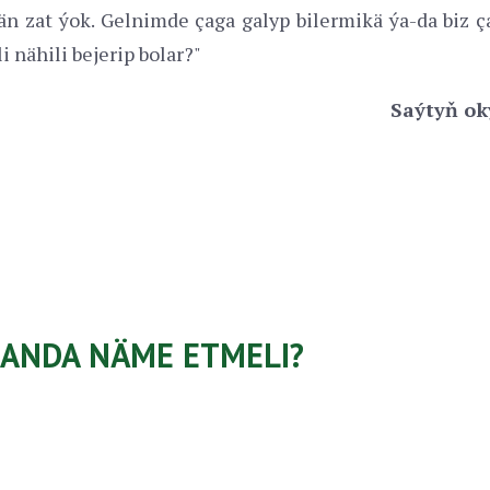
än zat ýok. Gelnimde çaga galyp bilermikä ýa-da biz ç
 nähili bejerip bolar?"
Saýtyň ok
LANDA NÄME ETMELI?