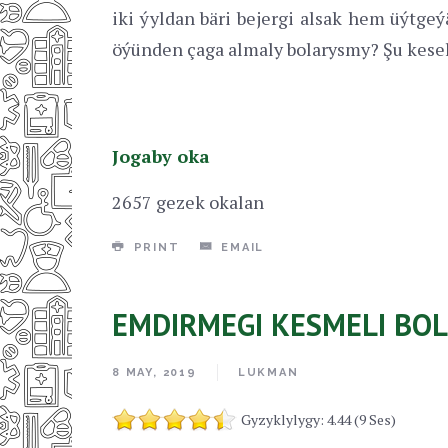
iki ýyldan bäri bejergi alsak hem üýtgeý
öýünden çaga almaly bolarysmy? Şu keseli
Jogaby oka
2657 gezek okalan
PRINT
EMAIL
EMDIRMEGI KESMELI BO
8 MAY, 2019
LUKMAN
Gyzyklylygy: 4.44 (9 Ses)