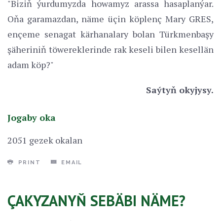
"Biziň ýurdumyzda howamyz arassa hasaplanýar.
Oňa garamazdan, näme üçin köplenç Mary GRES,
ençeme senagat kärhanalary bolan Türkmenbaşy
şäheriniň töwereklerinde rak keseli bilen kesellän
adam köp?"
Saýtyň okyjysy.
Jogaby oka
2051 gezek okalan
PRINT
EMAIL
ÇAKYZANYŇ SEBÄBI NÄME?