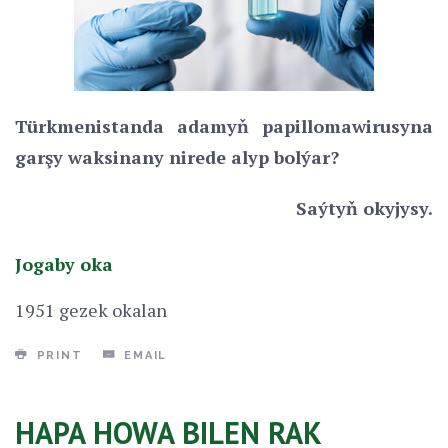
Türkmenistanda adamyň papillomawirusyna
garşy waksinany nirede alyp bolýar?
Saýtyň okyjysy.
Jogaby oka
1951 gezek okalan
PRINT
EMAIL
HAPA HOWA BILEN RAK