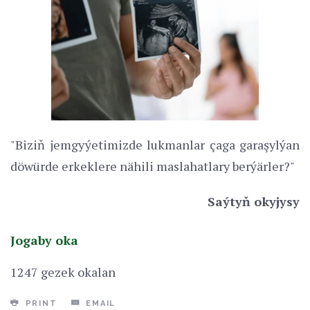
"Biziň jemgyýetimizde lukmanlar çaga garaşylýan
döwürde erkeklere nähili maslahatlary berýärler?"
Saýtyň okyjysy
Jogaby oka
1247 gezek okalan
PRINT
EMAIL