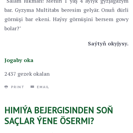
"Salam lukman! Meniň 1 yaş 4 aýlyk gyzjagazym
bar. Gyzyma Multitabs beresim gelyär. Onuň dürli
görnüşi bar ekeni. Haýsy görnüşini bersem gowy
bolar?"
Saýtyň okyjysy.
Jogaby oka
2437 gezek okalan
PRINT
EMAIL
HIMIÝA BEJERGISINDEN SOŇ
SAÇLAR ÝENE ÖSERMI?