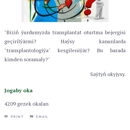
"Biziň ýurdumyzda transplantat oturtma bejergisi
geçirilýärmi? Haýsy kanunlarda
"transplantologiýa" kesgileniýär? Bu barada
kimden soramaly?"
Saýtyň okyjysy.
Jogaby oka
4209 gezek okalan
PRINT
EMAIL