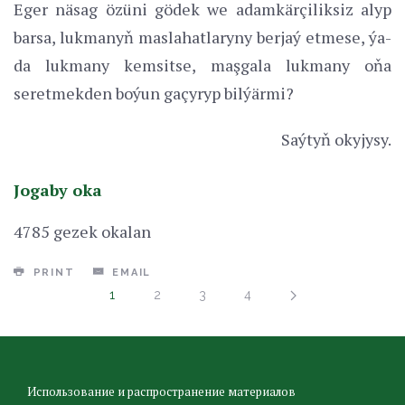
Eger näsag özüni gödek we adamkärçiliksiz alyp
barsa, lukmanyň maslahatlaryny berjaý etmese, ýa-
da lukmany kemsitse, maşgala lukmany oňa
seretmekden boýun gaçyryp bilýärmi?
Saýtyň okyjysy.
Jogaby oka
4785 gezek okalan
PRINT
EMAIL
1
2
3
4
Использование и распространение материалов