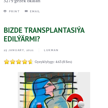
3279 gezek okalan
PRINT
EMAIL
BIZDE TRANSPLANTASIÝA
EDILÝÄRMI?
25 JANUARY, 2021
LUKMAN
Gyzyklylygy: 4.63 (8 Ses)