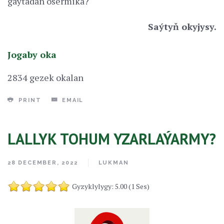
gaýtadan ösermikä?"
Saýtyň okyjysy.
Jogaby oka
2834 gezek okalan
PRINT
EMAIL
LALLYK TOHUM YZARLAÝARMY?
28 DECEMBER, 2022
LUKMAN
Gyzyklylygy: 5.00 (1 Ses)