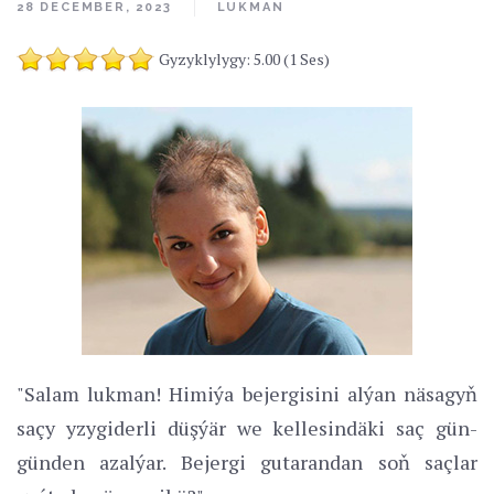
28 DECEMBER, 2023
LUKMAN
Gyzyklylygy: 5.00 (1 Ses)
"Salam lukman! Himiýa bejergisini alýan näsagyň
saçy yzygiderli düşýär we kellesindäki saç gün-
günden azalýar. Bejergi gutarandan soň saçlar