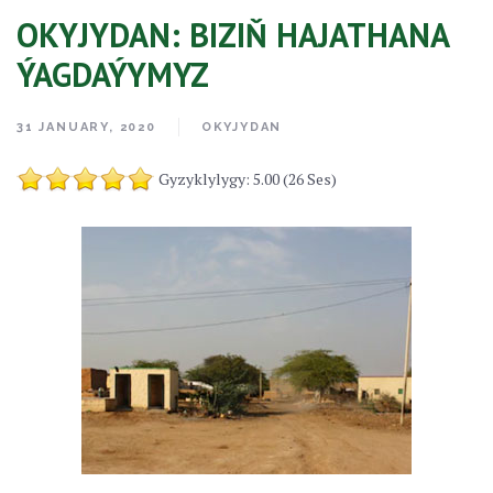
OKYJYDAN: BIZIŇ HAJATHANA
ÝAGDAÝYMYZ
31 JANUARY, 2020
OKYJYDAN
Gyzyklylygy: 5.00 (26 Ses)