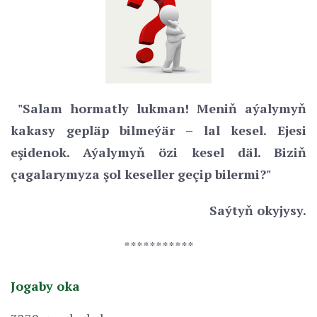
"Salam hormatly lukman! Meniň aýalymyň
kakasy gepläp bilmeýär – lal kesel. Ejesi
eşidenok. Aýalymyň özi kesel däl. Biziň
çagalarymyza şol keseller geçip bilermi?"
Saýtyň okyjysy.
***********
Jogaby oka