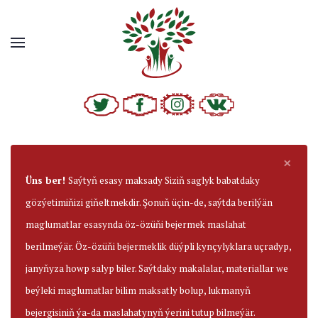
×
Üns ber!
Saýtyň esasy maksady Siziň saglyk babatdaky
gözýetimiňizi giňeltmekdir. Şonuň üçin-de, saýtda berilýän
maglumatlar esasynda öz-özüňi bejermek maslahat
berilmeýär. Öz-özüňi bejermeklik düýpli kynçylyklara uçradyp,
janyňyza howp salyp biler. Saýtdaky makalalar, materiallar we
beýleki maglumatlar bilim maksatly bolup, lukmanyň
bejergisiniň ýa-da maslahatynyň ýerini tutup bilmeýär.