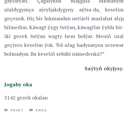
gaýtarýan. Çagalykda maşgala lukmanym
ulaldygymça aýryljakdygyny aýtsa-da, keselim
geçenok. Hiç bir lukmandan netijeli maslahat alyp
bilmedim. Käwagt ýygy tutýan, käwagtlar ýylda bir-
iki gezek tutýan wagty hem bolýar. Meniň ozal
geçiren keselim ýok. Ýol-ulag hadysasyna sezewar
bolmadym. Bu keseliň sebäbi nämedenkä?”
Saýtyň okyjysy.
Jogaby oka
3142 gezek okalan
PRINT
EMAIL