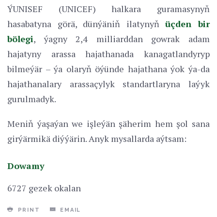
ÝUNISEF (UNICEF) halkara guramasynyň
hasabatyna görä, dünýäniň ilatynyň
üçden bir
bölegi
, ýagny 2,4 milliarddan gowrak adam
hajatyny arassa hajathanada kanagatlandyryp
bilmeýär – ýa olaryň öýünde hajathana ýok ýa-da
hajathanalary arassaçylyk standartlaryna laýyk
gurulmadyk.
Meniň ýaşaýan we işleýän şäherim hem şol sana
girýärmikä diýýärin. Anyk mysallarda aýtsam:
Dowamy
6727 gezek okalan
PRINT
EMAIL