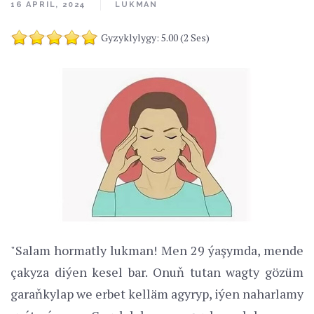
16 APRIL, 2024
LUKMAN
Gyzyklylygy: 5.00 (2 Ses)
"Salam hormatly lukman! Men 29 ýaşymda, mende
çakyza diýen kesel bar. Onuň tutan wagty gözüm
garaňkylap we erbet kelläm agyryp, iýen naharlamy