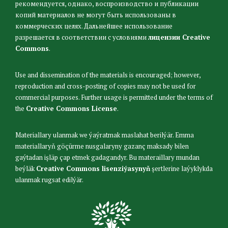
рекомендуется, однако, воспроизводство и публикации
копий материалов не могут быть использованы в
коммерческих целях. Дальнейшее использование
разрешается в соответствии с условиями
лицензии Creative
Commons
.
Use and dissemination of the materials is encouraged; however,
reproduction and cross-posting of copies may not be used for
commercial purposes. Further usage is permitted under the terms of
the
Creative Commons License
.
Materiallary ulanmak we ýaýratmak maslahat berilýär. Emma
materiallaryň göçürme nusgalaryny gazanç maksady bilen
gaýtadan işläp çap etmek gadagandyr. Bu materaillary mundan
beýläk
Creative Commons lisenziýasynyň
şertlerine laýyklykda
ulanmak rugsat edilýär.