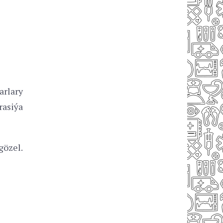
rlary
rasiýa
gözel.