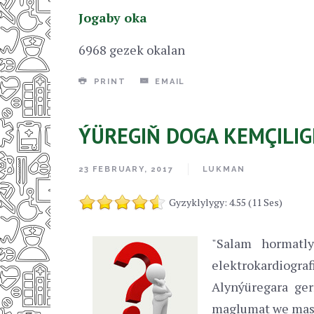
Jogaby oka
6968 gezek okalan
PRINT
EMAIL
ÝÜREGIŇ DOGA KEMÇILI
23 FEBRUARY, 2017
LUKMAN
Gyzyklylygy: 4.55 (11 Ses)
"Salam hormatl
elektrokardiogra
Alynýüregara ge
maglumat we masl