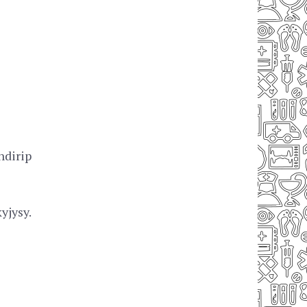
dirip
yjysy.