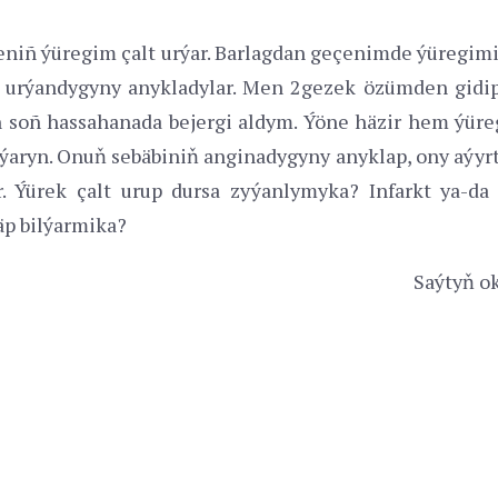
niñ ýüregim çalt urýar. Barlagdan geçenimde ýüregim
t urýandygyny anykladylar. Men 2gezek özümden gid
 soñ hassahanada bejergi aldym. Ýöne häzir hem ýür
ýýaryn. Onuň sebäbiniň anginadygyny anyklap, ony aýy
r. Ýürek çalt urup dursa zyýanlymyka? Infarkt ya-da
räp bilýarmika?
Saýtyň ok