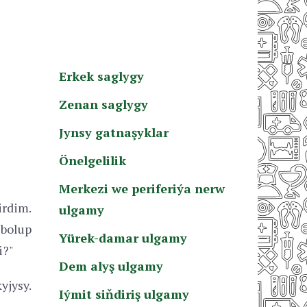
Erkek saglygy
Zenan saglygy
Jynsy gatnaşyklar
Önelgelilik
Merkezi we periferiýa nerw
rdim.
ulgamy
bolup
Yürek-damar ulgamy
i?"
Dem alyş ulgamy
yjysy.
Iýmit siňdiriş ulgamy