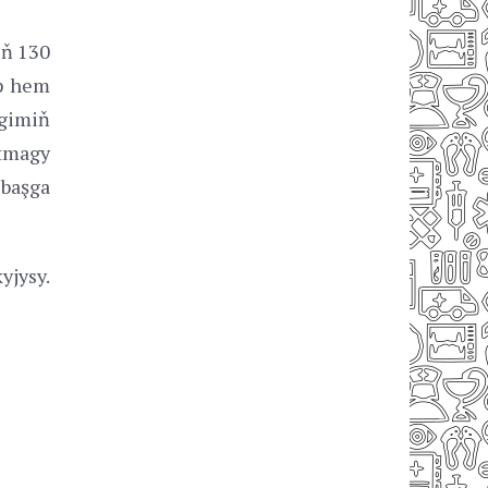
iň 130
ip hem
egimiň
rtmagy
 başga
yjysy.