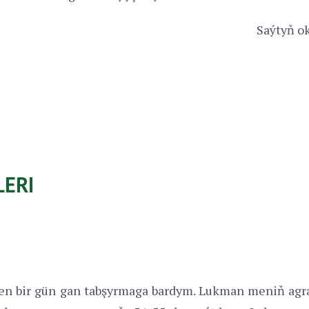
Saýtyň ok
ERI
en bir gün gan tabşyrmaga bardym. Lukman meniň ag