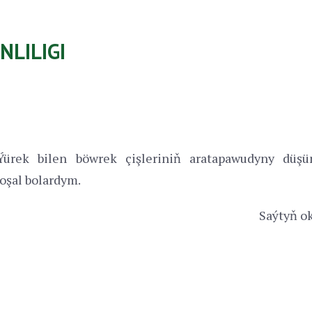
NLILIGI
ürek bilen böwrek çişleriniň aratapawudyny düşün
oşal bolardym.
Saýtyň ok