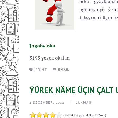
bilen gyzyklan
agramymyň ýetme
tabşyrmak üçin b
Jogaby oka
5195 gezek okalan
PRINT
EMAIL
ÝÜREK NÄME ÜÇIN ÇALT 
1 DECEMBER, 2014
LUKMAN
Gyzyklylygy: 4.05 (19 Ses)