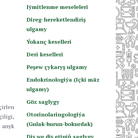
Iýmitlenme meseleleri
Direg-hereketlendiriş
ulgamy
Ýokanç keselleri
Deri keselleri
Peşew çykaryş ulgamy
Endokrinologiýa (Içki mäz
ulgamy)
Göz saglygy
irlen
Otorinolaringologiýa
iligi,
(Gulak-burun-bokurdak)
 anyk
Diş we diş etiniň saglygy