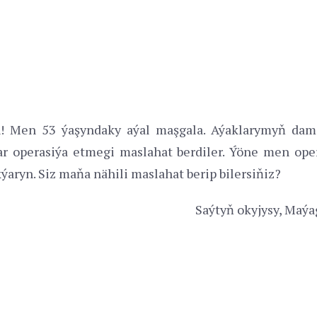
! Men 53 ýaşyndaky aýal maşgala. Aýaklarymyň dama
ar operasiýa etmegi maslahat berdiler. Ýöne men ope
aryn. Siz maňa nähili maslahat berip bilersiňiz?
Saýtyň okyjysy, Maýa