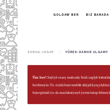
GOLDAW BER
BIZ BARADA
SORAG-JOGAP
YÜREK-DAMAR ULGAMY
Üns ber!
Saýtyň esasy maksady Siziň saglyk babatd
berilmeýär. Öz-özüňi bejermeklik düýpli kynçylyklar
bejergisiniň ýa-da maslahatynyň ýerini tutup bilmeýä