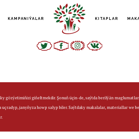
KAMPANIÝALAR
KITAPLAR
MAK
aky gözýetimiňizi giňeltmekdir. Şonuň üçin-de, saýtda berilýän maglumatl
a uçradyp, janyňyza howp salyp biler. Saýtdaky makalalar, materiallar we 
r.