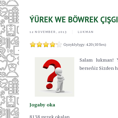
ÝÜREK WE BÖWREK ÇIŞGI
12 NOVEMBER, 2013
LUKMAN
Gyzyklylygy: 4.20 (10 Ses)
Salam lukman! Ý
berseňiz Sizden h
Jogaby oka
8138 gezek okalan