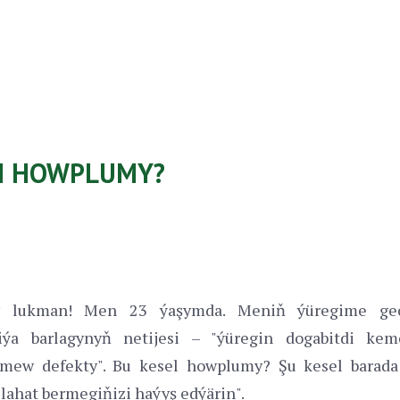
GI HOWPLUMY?
y lukman! Men 23 ýaşymda. Meniň ýüregime geç
fiýa barlagynyň netijesi – "ýüregin dogabitdi kemç
rmew defekty". Bu kesel howplumy? Şu kesel barada
ahat bermegiňizi haýyş edýärin".