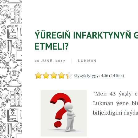
ÝÜREGIŇ INFARKTYNYŇ 
ETMELI?
20 JUNE, 2017
LUKMAN
Gyzyklylygy: 4.36 (14 Ses)
"Men 43 ýaşly e
Lukman ýene bir
biljekdigini duýd