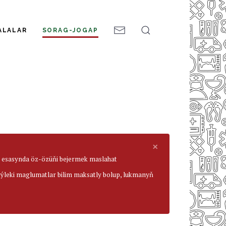
ALALAR
SORAG-JOGAP
×
ar esasynda öz-özüňi bejermek maslahat
beýleki maglumatlar bilim maksatly bolup, lukmanyň