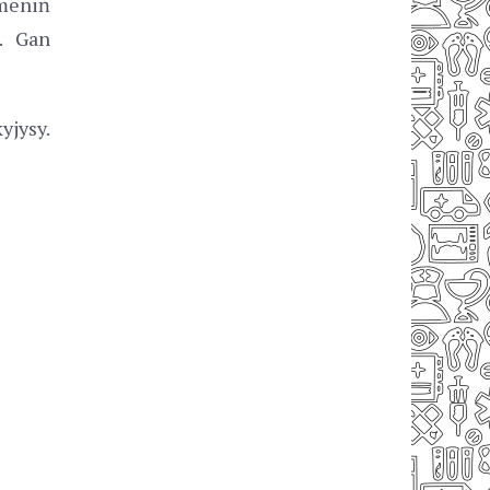
meniň
. Gan
yjysy.