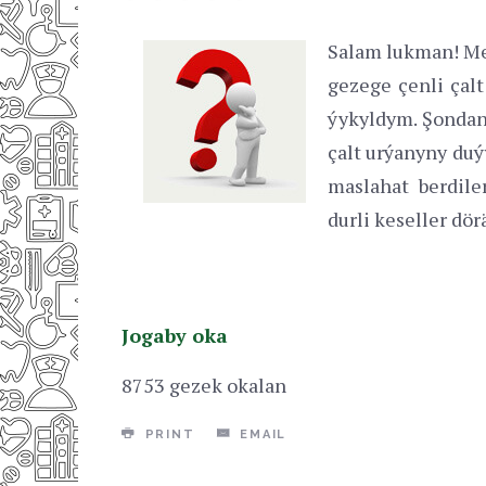
Salam lukman! Me
gezege çenli çal
ýykyldym. Şondan
çalt urýanyny du
maslahat berdile
durli keseller dö
Jogaby oka
8753 gezek okalan
PRINT
EMAIL