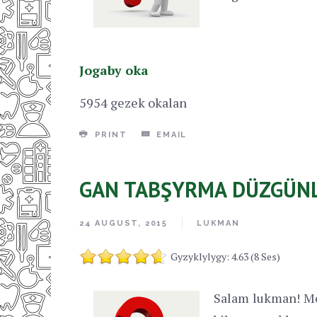
Jogaby oka
5954 gezek okalan
PRINT
EMAIL
GAN TABŞYRMA DÜZGÜNL
24 AUGUST, 2015
LUKMAN
Gyzyklylygy: 4.63 (8 Ses)
Salam lukman! M