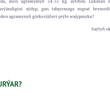
anda, men agramymyň 54-55 kg. aýtdym. Lukman 
ýändigini aýdyp, gan tabşyrmaga rugsat bermedi
eden agramynyň görkezijileri şeýle wajypmyka?
Saýtyň ok
URÝAR?