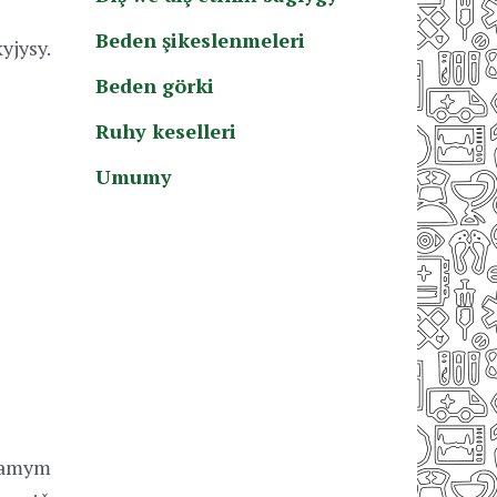
Beden şikeslenmeleri
yjysy.
Beden görki
Ruhy keselleri
Umumy
ramym