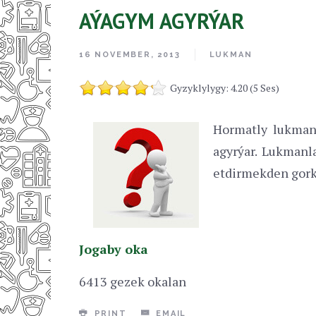
AÝAGYM AGYRÝAR
16 NOVEMBER, 2013
LUKMAN
Gyzyklylygy: 4.20 (5 Ses)
Hormatly lukman
agyrýar. Lukmanl
etdirmekden gorký
Jogaby oka
6413 gezek okalan
PRINT
EMAIL