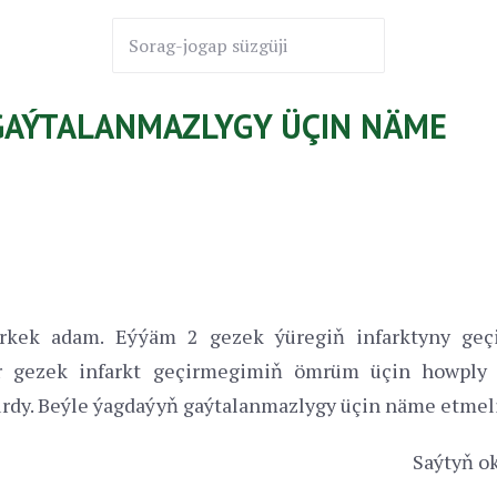
GAÝTALANMAZLYGY ÜÇIN NÄME
rkek adam. Eýýäm 2 gezek ýüregiň infarktyny geçi
 gezek infarkt geçirmegimiň ömrüm üçin howply 
urdy. Beýle ýagdaýyň gaýtalanmazlygy üçin näme etmel
Saýtyň ok