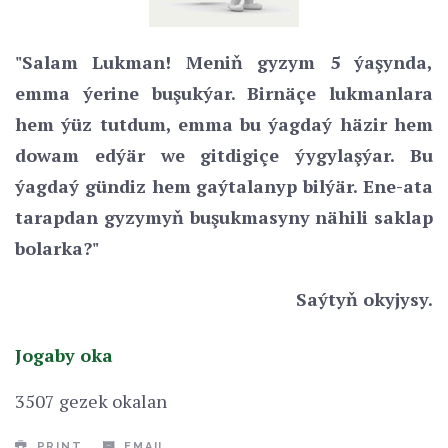
"Salam Lukman! Meniň gyzym 5 ýaşynda,
emma ýerine buşukýar. Birnäçe lukmanlara
hem ýüz tutdum, emma bu ýagdaý häzir hem
dowam edýär we gitdigiçe ýygylaşýar. Bu
ýagdaý gündiz hem gaýtalanyp bilýär. Ene-ata
tarapdan gyzymyň buşukmasyny nähili saklap
bolarka?"
Saýtyň okyjysy.
Jogaby oka
3507 gezek okalan
PRINT
EMAIL