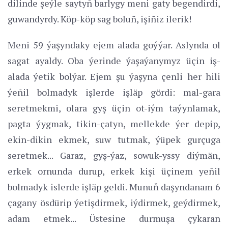
dilinde şeýle saytyñ barlygy meni gaty begendirdi,
guwandyrdy. Köp-köp sag boluñ, işiñiz ilerik!
Meni 59 ýaşyndaky ejem alada goýýar. Aslynda ol
sagat ayaldy. Oba ýerinde ýaşaýanymyz üçin iş-
alada ýetik bolýar. Ejem şu ýaşyna çenli her hili
ýeñil bolmadyk işlerde işläp gördi: mal-gara
seretmekmi, olara gyş üçin ot-iým taýynlamak,
pagta ýygmak, tikin-çatyn, mellekde ýer depip,
ekin-dikin ekmek, suw tutmak, ýüpek gurçuga
seretmek... Garaz, gyş-ýaz, sowuk-yssy diýmän,
erkek ornunda durup, erkek kişi üçinem yeñil
bolmadyk islerde işläp geldi. Munuň daşyndanam 6
çagany ösdürip ýetişdirmek, iýdirmek, geýdirmek,
adam etmek... Üstesine durmuşa çykaran