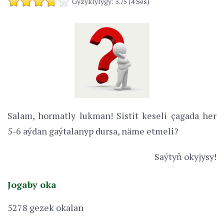
Gyzyklylygy: 3.75 (4 Ses)
Salam, hormatly lukman! Sistit keseli çagada her
5-6 aýdan gaýtalanyp dursa, näme etmeli?
Saýtyň okyjysy!
Jogaby oka
5278 gezek okalan