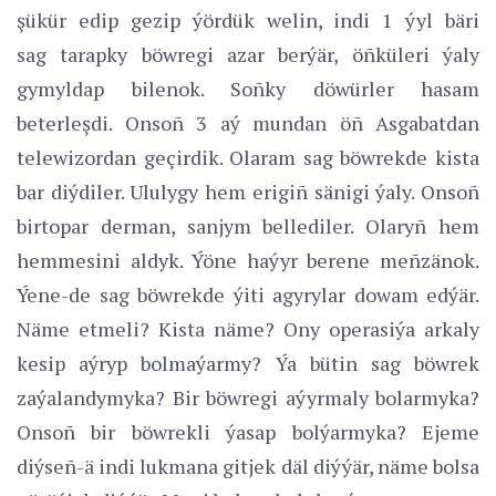
şükür edip gezip ýördük welin, indi 1 ýyl bäri
sag tarapky böwregi azar berýär, öñküleri ýaly
gymyldap bilenok. Soñky döwürler hasam
beterleşdi. Onsoñ 3 aý mundan öñ Asgabatdan
telewizordan geçirdik. Olaram sag böwrekde kista
bar diýdiler. Ululygy hem erigiñ sänigi ýaly. Onsoñ
birtopar derman, sanjym bellediler. Olaryñ hem
hemmesini aldyk. Ýöne haýyr berene meñzänok.
Ýene-de sag böwrekde ýiti agyrylar dowam edýär.
Näme etmeli? Kista näme? Ony operasiýa arkaly
kesip aýryp bolmaýarmy? Ýa bütin sag böwrek
zaýalandymyka? Bir böwregi aýyrmaly bolarmyka?
Onsoñ bir böwrekli ýasap bolýarmyka? Ejeme
diýseñ-ä indi lukmana gitjek däl diýýär, näme bolsa