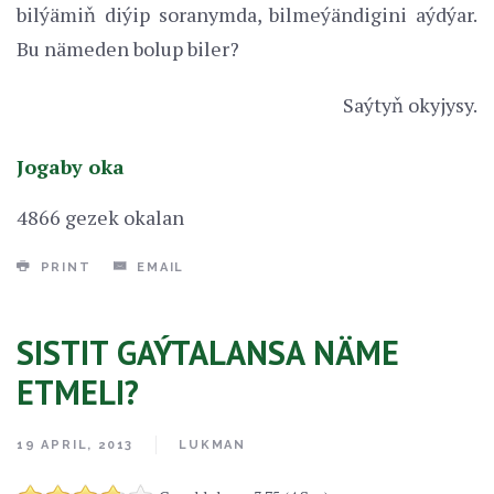
bilýämiň diýip soranymda, bilmeýändigini aýdýar.
Bu nämeden bolup biler?
Saýtyň okyjysy.
Jogaby oka
4866 gezek okalan
PRINT
EMAIL
SISTIT GAÝTALANSA NÄME
ETMELI?
19 APRIL, 2013
LUKMAN