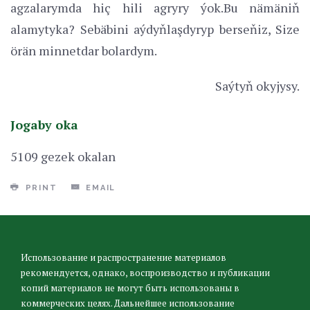
agzalarymda hiç hili agryry ýok.Bu nämäniň
alamytyka? Sebäbini aýdyňlaşdyryp berseňiz, Size
örän minnetdar bolardym.
Saýtyň okyjysy.
Jogaby oka
5109 gezek okalan
PRINT
EMAIL
Использование и распространение материалов
рекомендуется, однако, воспроизводство и публикации
копий материалов не могут быть использованы в
коммерческих целях. Дальнейшее использование