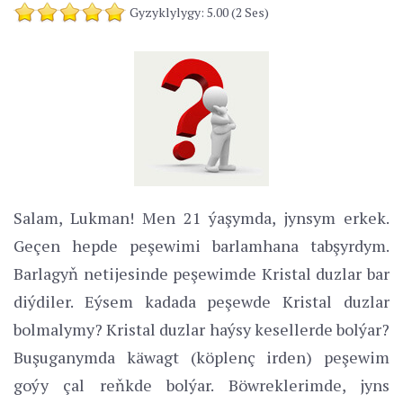
Gyzyklylygy: 5.00 (2 Ses)
Salam, Lukman! Men 21 ýaşymda, jynsym erkek.
Geçen hepde peşewimi barlamhana tabşyrdym.
Barlagyň netijesinde peşewimde Kristal duzlar bar
diýdiler. Eýsem kadada peşewde Kristal duzlar
bolmalymy? Kristal duzlar haýsy kesellerde bolýar?
Buşuganymda käwagt (köplenç irden) peşewim
goýy çal reňkde bolýar. Böwreklerimde, jyns