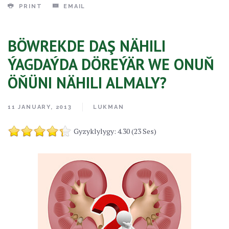
PRINT
EMAIL
BÖWREKDE DAŞ NÄHILI
ÝAGDAÝDA DÖREÝÄR WE ONUŇ
ÖŇÜNI NÄHILI ALMALY?
11 JANUARY, 2013
LUKMAN
Gyzyklylygy: 4.30 (23 Ses)