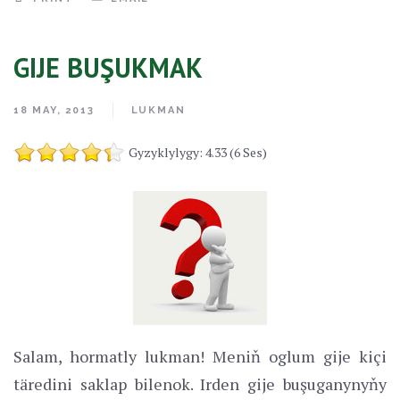
GIJE BUŞUKMAK
18 MAY, 2013
LUKMAN
Gyzyklylygy: 4.33 (6 Ses)
Salam, hormatly lukman! Meniň oglum gije kiçi
täredini saklap bilenok. Irden gije buşuganynyňy