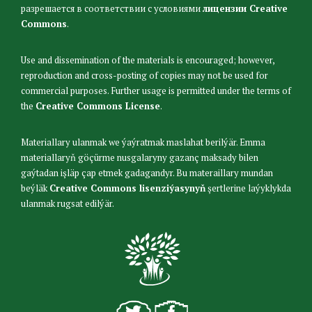
разрешается в соответствии с условиями
лицензии Creative
Commons
.
Use and dissemination of the materials is encouraged; however,
reproduction and cross-posting of copies may not be used for
commercial purposes. Further usage is permitted under the terms of
the
Creative Commons License
.
Materiallary ulanmak we ýaýratmak maslahat berilýär. Emma
materiallaryň göçürme nusgalaryny gazanç maksady bilen
gaýtadan işläp çap etmek gadagandyr. Bu materaillary mundan
beýläk
Creative Commons lisenziýasynyň
şertlerine laýyklykda
ulanmak rugsat edilýär.