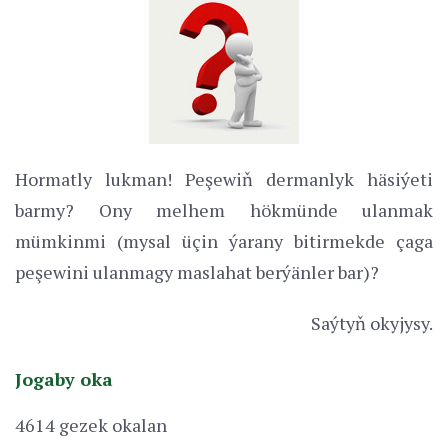
Hormatly lukman! Peşewiň dermanlyk häsiýeti
barmy? Ony melhem hökmünde ulanmak
mümkinmi (mysal üçin ýarany bitirmekde çaga
peşewini ulanmagy maslahat berýänler bar)?
Saýtyň okyjysy.
Jogaby oka
4614 gezek okalan