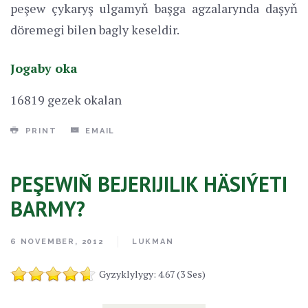
peşew çykaryş ulgamyň başga agzalarynda daşyň
döremegi bilen bagly keseldir.
Jogaby oka
16819 gezek okalan
PRINT
EMAIL
PEŞEWIŇ BEJERIJILIK HÄSIÝETI
BARMY?
6 NOVEMBER, 2012
LUKMAN
Gyzyklylygy: 4.67 (3 Ses)