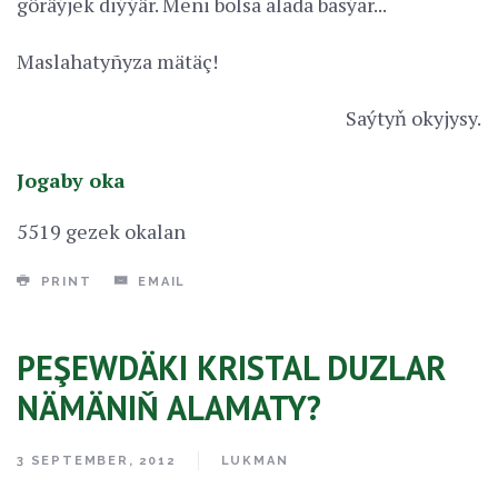
göräýjek diýýär. Meni bolsa alada basýar...
Maslahatyñyza mätäç!
Saýtyň okyjysy.
Jogaby oka
5519 gezek okalan
PRINT
EMAIL
PEŞEWDÄKI KRISTAL DUZLAR
NÄMÄNIŇ ALAMATY?
3 SEPTEMBER, 2012
LUKMAN