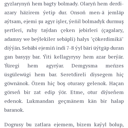
gyzlarynyñ hem bagty bolmady. Olaryñ hem derdi-
azary häzirem ýetip dur. Onsoñ men-ä jemläp
aýtsam, ejemi şu agyr işler, ýeñil bolmadyk durmuş
şertleri, ruhy taýdan çeken jebirleri (çagalary,
adamsy we beýlekiler sebäpli) halys "çökerdimikä"
diýýän. Sebäbi ejemiñ indi 7-8 ýyl bäri üýtgäp duran
gan basyşy bar. Ýiti kellagyrysy hem azar berýär.
Ýüregi hem agyrýar. Demgysma meñzes
üsgülewügi hem bar. Seretdireli diysegem hiç
göwnänok. Özem hiç boş oturasy gelenok. Haçan
görseň bir zat edip ýör. Etme, otur diýseňem
edenok. Lukmandan geçmänem kän bir halap
baranok.
Dogrusy bu zatlara ejemem, bizem kaýyl bolup,