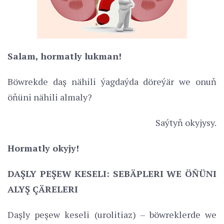
Salam, hormatly lukman!
Böwrekde daş nähili ýagdaýda döreýär we onuň
öňüni nähili almaly?
Saýtyň okyjysy.
Hormatly okyjy!
DAŞLY PEŞEW KESELI: SEBÄPLERI WE ÖŇÜNI
ALYŞ ÇÄRELERI
Daşly peşew keseli (urolitiaz) – böwreklerde we