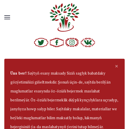
×
Üns ber!
Saýtyň esasy maksady Siziň saglyk babatdaky
gözýetimiňizi giňeltmekdir. Şonuň üçin-de, saýtda berilýän
maglumatlar esasynda öz-özüňi bejermek maslahat
berilmeýär. Öz-özüňi bejermeklik düýpli kynçylyklara uçradyp,
janyňyza howp salyp biler. Saýtdaky makalalar, materiallar we
beýleki maglumatlar bilim maksatly bolup, lukmanyň
bejergisiniň ýa-da maslahatynyň ýerini tutup bilmeýär.