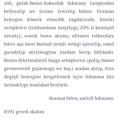
söň, gulak-burun-bokurdak lukmany tarapyndan
bellenilip we ýerine ýetirilip bilner. Derman
bejergisi kömek etmedik ýagdaýynda, himiki
serişdeleri (trihloruksus turşylygy, 20%-li kümüşiň
nitraty), sowuk howa akymy, ultrases tolkunlary
bilen aşa ösen burnuň nemli örtügi işlenilip, onuň
guradylyp aýrylmagyna ýardam berip bilýändir.
Burun dykylmalaryň başga sebäplerini (polip, burun
germewiniň gyşarmagy we baş.) aradan aýryp, Size
degişli bejergini kesgitlemek üçin lukmana ýüz
tutmaklygy maslahat berýäris.
Hormat bilen, saýtyň lukmany.
8593 gezek okalan