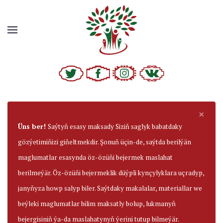
×
Üns ber!
Saýtyň esasy maksady Siziň saglyk babatdaky
gözýetimiňizi giňeltmekdir. Şonuň üçin-de, saýtda berilýän
maglumatlar esasynda öz-özüňi bejermek maslahat
berilmeýär. Öz-özüňi bejermeklik düýpli kynçylyklara uçradyp,
janyňyza howp salyp biler. Saýtdaky makalalar, materiallar we
beýleki maglumatlar bilim maksatly bolup, lukmanyň
bejergisiniň ýa-da maslahatynyň ýerini tutup bilmeýär.