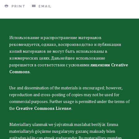
PRINT
EMAIL
Использование и распространение материалов
рекомендуется, однако, воспроизводство и публикации
копий материалов не могут быть использованы в
коммерческих целях. Дальнейшее использование
разрешается в соответствии с условиями
лицензии Creative
Commons
.
Use and dissemination of the materials is encouraged; however,
reproduction and cross-posting of copies may not be used for
commercial purposes. Further usage is permitted under the terms of
the
Creative Commons License
.
Materiallary ulanmak we ýaýratmak maslahat berilýär. Emma
materiallaryň göçürme nusgalaryny gazanç maksady bilen
gaýtadan işläp çap etmek gadagandyr. Bu materaillary mundan