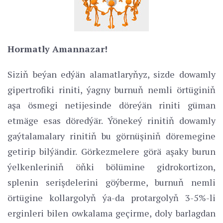
Hormatly Amannazar!
Siziň beýan edýän alamatlaryňyz, sizde dowamly
gipertrofiki riniti, ýagny burnuň nemli örtüginiň
aşa ösmegi netijesinde döreýän riniti güman
etmäge esas döredýär. Ýönekeý rinitiň dowamly
gaýtalamalary rinitiň bu görnüşiniň döremegine
getirip bilýändir. Görkezmelere görä aşaky burun
ýelkenleriniň öňki bölümine gidrokortizon,
splenin serişdelerini göýberme, burnuň nemli
örtügine kollargolyň ýa-da protargolyň 3-5%-li
erginleri bilen owkalama geçirme, doly barlagdan